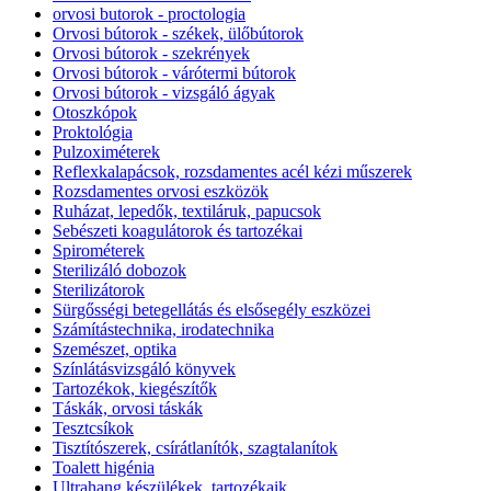
orvosi butorok - proctologia
Orvosi bútorok - székek, ülőbútorok
Orvosi bútorok - szekrények
Orvosi bútorok - várótermi bútorok
Orvosi bútorok - vizsgáló ágyak
Otoszkópok
Proktológia
Pulzoximéterek
Reflexkalapácsok, rozsdamentes acél kézi műszerek
Rozsdamentes orvosi eszközök
Ruházat, lepedők, textiláruk, papucsok
Sebészeti koagulátorok és tartozékai
Spirométerek
Sterilizáló dobozok
Sterilizátorok
Sürgősségi betegellátás és elsősegély eszközei
Számítástechnika, irodatechnika
Szemészet, optika
Színlátásvizsgáló könyvek
Tartozékok, kiegészítők
Táskák, orvosi táskák
Tesztcsíkok
Tisztítószerek, csírátlanítók, szagtalanítok
Toalett higénia
Ultrahang készülékek, tartozékaik