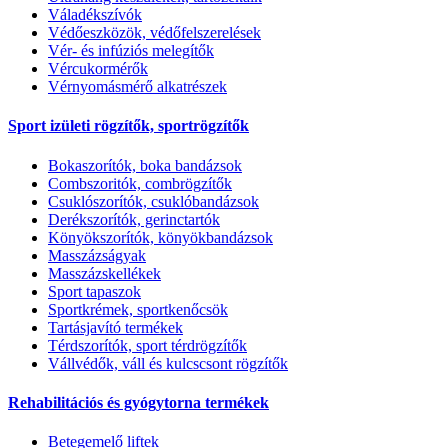
Váladékszívók
Védőeszközök, védőfelszerelések
Vér- és infúziós melegítők
Vércukormérők
Vérnyomásmérő alkatrészek
Sport izületi rögzítők, sportrögzítők
Bokaszorítók, boka bandázsok
Combszoritók, combrögzítők
Csuklószorítók, csuklóbandázsok
Derékszorítók, gerinctartók
Könyökszorítók, könyökbandázsok
Masszázságyak
Masszázskellékek
Sport tapaszok
Sportkrémek, sportkenőcsök
Tartásjavító termékek
Térdszorítók, sport térdrögzítők
Vállvédők, váll és kulcscsont rögzítők
Rehabilitációs és gyógytorna termékek
Betegemelő liftek