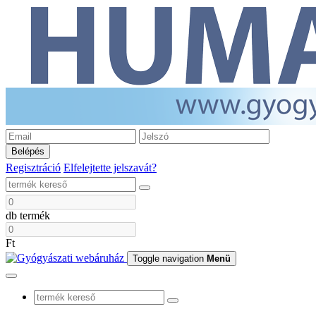
Belépés
Regisztráció
Elfelejtette jelszavát?
db termék
Ft
Toggle navigation
Menü