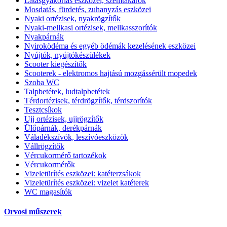
Látásgyakorlás eszközei, szemtakarók
Mosdatás, fürdetés, zuhanyzás eszközei
Nyaki ortézisek, nyakrögzítők
Nyaki-mellkasi ortézisek, mellkasszorítók
Nyakpárnák
Nyiroködéma és egyéb ödémák kezelésének eszközei
Nyújtók, nyújtókészülékek
Scooter kiegészítők
Scooterek - elektromos hajtású mozgássérült mopedek
Szoba WC
Talpbetétek, ludtalpbetétek
Térdortézisek, térdrögzítők, térdszorítók
Tesztcsíkok
Ujj ortézisek, ujjrögzítők
Ülőpárnák, derékpárnák
Váladékszívók, leszívóeszközök
Vállrögzítők
Vércukormérő tartozékok
Vércukormérők
Vizeletürítés eszközei: katéterzsákok
Vizeletürítés eszközei: vizelet katéterek
WC magasítók
Orvosi műszerek