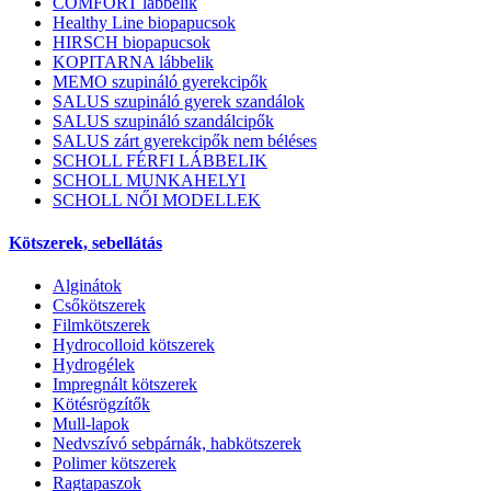
COMFORT lábbelik
Healthy Line biopapucsok
HIRSCH biopapucsok
KOPITARNA lábbelik
MEMO szupináló gyerekcipők
SALUS szupináló gyerek szandálok
SALUS szupináló szandálcipők
SALUS zárt gyerekcipők nem béléses
SCHOLL FÉRFI LÁBBELIK
SCHOLL MUNKAHELYI
SCHOLL NŐI MODELLEK
Kötszerek, sebellátás
Alginátok
Csőkötszerek
Filmkötszerek
Hydrocolloid kötszerek
Hydrogélek
Impregnált kötszerek
Kötésrögzítők
Mull-lapok
Nedvszívó sebpárnák, habkötszerek
Polimer kötszerek
Ragtapaszok