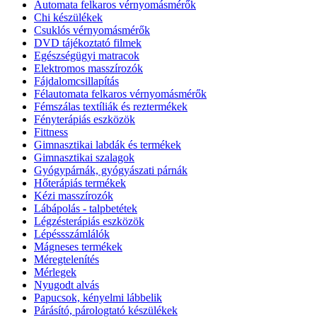
Automata felkaros vérnyomásmérők
Chi készülékek
Csuklós vérnyomásmérők
DVD tájékoztató filmek
Egészségügyi matracok
Elektromos masszírozók
Fájdalomcsillapítás
Félautomata felkaros vérnyomásmérők
Fémszálas textíliák és reztermékek
Fényterápiás eszközök
Fittness
Gimnasztikai labdák és termékek
Gimnasztikai szalagok
Gyógypárnák, gyógyászati párnák
Hőterápiás termékek
Kézi masszírozók
Lábápolás - talpbetétek
Légzésterápiás eszközök
Lépéssszámlálók
Mágneses termékek
Méregtelenítés
Mérlegek
Nyugodt alvás
Papucsok, kényelmi lábbelik
Párásító, párologtató készülékek