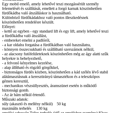
Egy mobil emelő, amely lehetővé teszi mozgássérült személy
felemelését és szállítását, emellett a forgó karnak köszönhetően
fürdőkádba való átszálláskor is használható.
Különböző fürdőkádakhoz való pontos illeszkedésnek
köszönhetően rendelésre készült.
Előnyei:
- kettő az egyben - egy standard lift és egy lift, amely lehetővé teszi
a fürdőkádba való átszállást,
- embereket emelni a padlóról,
- a kar oldalra forgatása a fürdőkádban való használatra,
- könnyen összecsukható és szállítható szerszámok nélkül,
- az alacsony futófelületeknek köszönhetően még az ágy alatti szűk
helyekre is behelyezhető,
- a felvonó kényelmes kezelése,
- alap állítható és rögzítő görgőkkel,
- biztonságos fürdés közben, köszönhetően a kád szélén lévő stabil
alátámasztásnak a keresztirányú támasztékon és a teleszkópos
gémen keresztül,
- mechanikus vészsüllyesztés, áramszünet esetén is működő
biztonsági gomb.
- Az ár hám nélkül értendő.
Műszaki adatok:
súly (akasztó és mellény nélkül) 50 kg
maximális terhelés 130 kg
emelési sebesség Teljes terhelés (idő az emeléshez esemény) 82sec