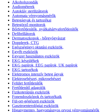
Alkoholszondák
Audiométerek
Autokláv sterilizátorok
Automata vérnyomásmérők
Betegágyak és tartozékai
Betegörző monitorok
Bőrfertőtlenítők, nyálkahártyafertőtlenítők
Defibrillátorok
Dermatoszkopok - bőrgyógyászat
Dopplerek, CTG
Egészségügyi oktatási eszközök,
Egyéb eszközök
Egyszer használatos eszközök
EKG készülékek
EKG papírok, EEG papírok, UK papírok
EKG tartozékok
Elektromos intenzív beteg ágyak
Elektrosebészet, mikrosebészet
Felület fertőtlenítők
Fertőtlenítő adagolók
Fizikoterápiás eszközök
Fonendoszkópok és tartozékaik
Fül-orr-gégészeti eszközök
Gasztroenterológiai eszközök
Higanymentes, hagyomásnyos orvosi vérnyomásmérők