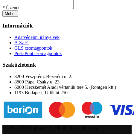
*
Üzenet:
Mehet
Információk
Adatvédelmi irányelvek
Á.Sz.F.
GLS csomagpontok
PostaPont csomagpontok
Szaküzleteink
8200 Veszprém, Bezerédi u. 2.
8500 Pápa, Csáky u. 23.
6000 Kecskemét Aradi vértanúk tere 5. (Röntgen kft.)
1193 Budapest, Üllői út 250.
© 2007-2026 Humagor Bt. Minden jog fenntartva.