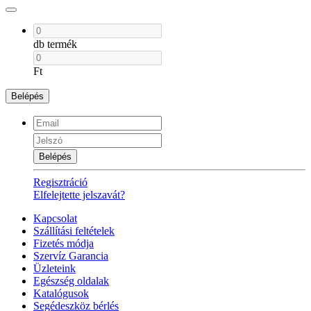
db termék
Ft
Belépés
Belépés
Regisztráció
Elfelejtette jelszavát?
Kapcsolat
Szállítási feltételek
Fizetés módja
Szervíz Garancia
Üzleteink
Egészség oldalak
Katalógusok
Segédeszköz bérlés