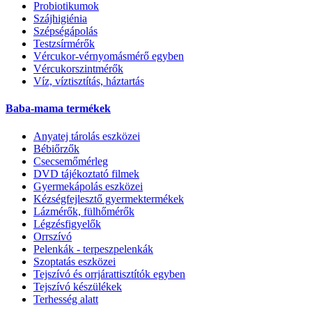
Probiotikumok
Szájhigiénia
Szépségápolás
Testzsírmérők
Vércukor-vérnyomásmérő egyben
Vércukorszintmérők
Víz, víztisztítás, háztartás
Baba-mama termékek
Anyatej tárolás eszközei
Bébiőrzők
Csecsemőmérleg
DVD tájékoztató filmek
Gyermekápolás eszközei
Kézségfejlesztő gyermektermékek
Lázmérők, fülhőmérők
Légzésfigyelők
Orrszívó
Pelenkák - terpeszpelenkák
Szoptatás eszközei
Tejszívó és orrjárattisztítók egyben
Tejszívó készülékek
Terhesség alatt