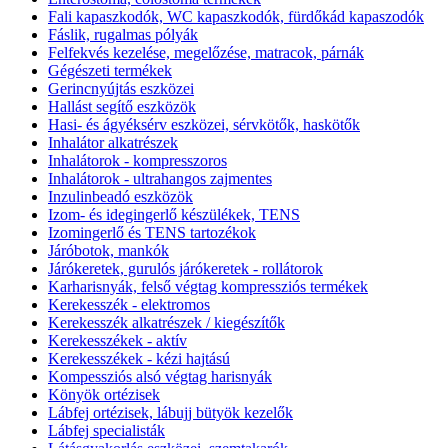
Fali kapaszkodók, WC kapaszkodók, fürdőkád kapaszodók
Fáslik, rugalmas pólyák
Felfekvés kezelése, megelőzése, matracok, párnák
Gégészeti termékek
Gerincnyújtás eszközei
Hallást segítő eszközök
Hasi- és ágyéksérv eszközei, sérvkötők, haskötők
Inhalátor alkatrészek
Inhalátorok - kompresszoros
Inhalátorok - ultrahangos zajmentes
Inzulinbeadó eszközök
Izom- és idegingerlő készülékek, TENS
Izomingerlő és TENS tartozékok
Járóbotok, mankók
Járókeretek, gurulós járókeretek - rollátorok
Karharisnyák, felső végtag kompressziós termékek
Kerekesszék - elektromos
Kerekesszék alkatrészek / kiegészítők
Kerekesszékek - aktív
Kerekesszékek - kézi hajtású
Kompessziós alsó végtag harisnyák
Könyök ortézisek
Lábfej ortézisek, lábujj bütyök kezelők
Lábfej specialisták