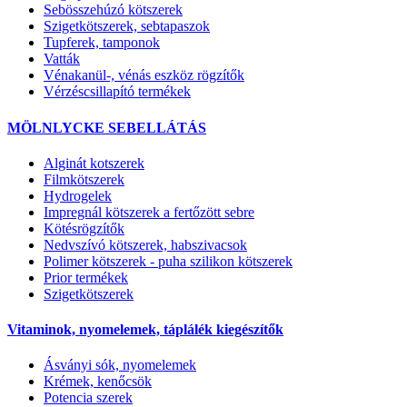
Sebösszehúzó kötszerek
Szigetkötszerek, sebtapaszok
Tupferek, tamponok
Vatták
Vénakanül-, vénás eszköz rögzítők
Vérzéscsillapító termékek
MÖLNLYCKE SEBELLÁTÁS
Alginát kotszerek
Filmkötszerek
Hydrogelek
Impregnál kötszerek a fertőzött sebre
Kötésrögzítők
Nedvszívó kötszerek, habszivacsok
Polimer kötszerek - puha szilikon kötszerek
Prior termékek
Szigetkötszerek
Vitaminok, nyomelemek, táplálék kiegészítők
Ásványi sók, nyomelemek
Krémek, kenőcsök
Potencia szerek