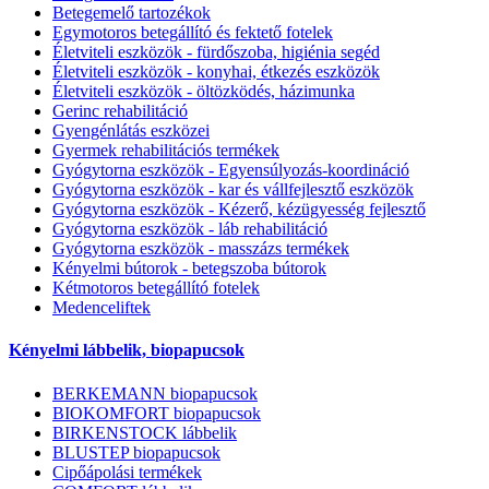
Betegemelő tartozékok
Egymotoros betegállító és fektető fotelek
Életviteli eszközök - fürdőszoba, higiénia segéd
Életviteli eszközök - konyhai, étkezés eszközök
Életviteli eszközök - öltözködés, házimunka
Gerinc rehabilitáció
Gyengénlátás eszközei
Gyermek rehabilitációs termékek
Gyógytorna eszközök - Egyensúlyozás-koordináció
Gyógytorna eszközök - kar és vállfejlesztő eszközök
Gyógytorna eszközök - Kézerő, kézügyesség fejlesztő
Gyógytorna eszközök - láb rehabilitáció
Gyógytorna eszközök - masszázs termékek
Kényelmi bútorok - betegszoba bútorok
Kétmotoros betegállító fotelek
Medenceliftek
Kényelmi lábbelik, biopapucsok
BERKEMANN biopapucsok
BIOKOMFORT biopapucsok
BIRKENSTOCK lábbelik
BLUSTEP biopapucsok
Cipőápolási termékek