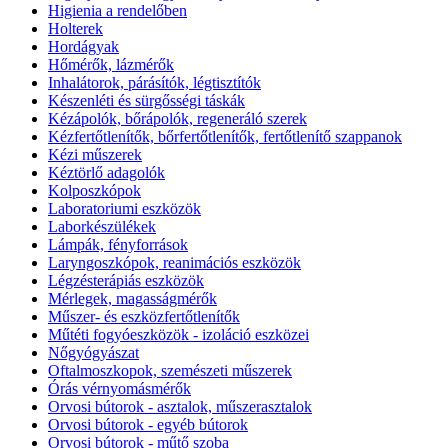
Higienia a rendelőben
Holterek
Hordágyak
Hőmérők, lázmérők
Inhalátorok, párásítók, légtisztítók
Készenléti és sürgősségi táskák
Kézápolók, bőrápolók, regeneráló szerek
Kézfertőtlenítők, bőrfertőtlenítők, fertőtlenítő szappanok
Kézi műszerek
Kéztörlő adagolók
Kolposzkópok
Laboratoriumi eszközök
Laborkészülékek
Lámpák, fényforrások
Laryngoszkópok, reanimációs eszközök
Légzésterápiás eszközök
Mérlegek, magasságmérők
Műszer- és eszközfertőtlenítők
Műtéti fogyóeszközök - izoláció eszközei
Nőgyógyászat
Oftalmoszkopok, szemészeti műszerek
Órás vérnyomásmérők
Orvosi bútorok - asztalok, műszerasztalok
Orvosi bútorok - egyéb bútorok
Orvosi bútorok - műtő szoba