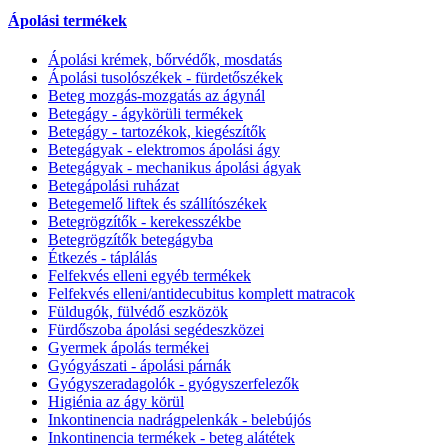
Ápolási termékek
Ápolási krémek, bőrvédők, mosdatás
Ápolási tusolószékek - fürdetőszékek
Beteg mozgás-mozgatás az ágynál
Betegágy - ágykörüli termékek
Betegágy - tartozékok, kiegészítők
Betegágyak - elektromos ápolási ágy
Betegágyak - mechanikus ápolási ágyak
Betegápolási ruházat
Betegemelő liftek és szállítószékek
Betegrögzítők - kerekesszékbe
Betegrögzítők betegágyba
Étkezés - táplálás
Felfekvés elleni egyéb termékek
Felfekvés elleni/antidecubitus komplett matracok
Füldugók, fülvédő eszközök
Fürdőszoba ápolási segédeszközei
Gyermek ápolás termékei
Gyógyászati - ápolási párnák
Gyógyszeradagolók - gyógyszerfelezők
Higiénia az ágy körül
Inkontinencia nadrágpelenkák - belebújós
Inkontinencia termékek - beteg alátétek