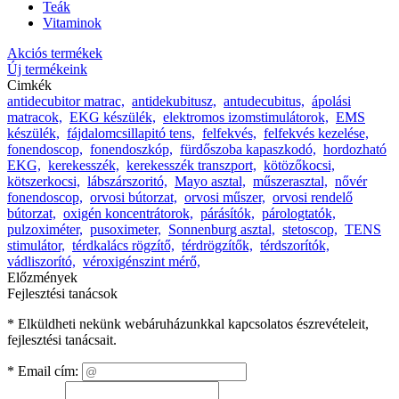
Teák
Vitaminok
Akciós termékek
Új termékeink
Cimkék
antidecubitor matrac,
antidekubitusz,
antudecubitus,
ápolási
matracok,
EKG készülék,
elektromos izomstimulátorok,
EMS
készülék,
fájdalomcsillapitó tens,
felfekvés,
felfekvés kezelése,
fonendoscop,
fonendoszkóp,
fürdőszoba kapaszkodó,
hordozható
EKG,
kerekesszék,
kerekesszék transzport,
kötözőkocsi,
kötszerkocsi,
lábszárszoritó,
Mayo asztal,
műszerasztal,
nővér
fonendoscop,
orvosi bútorzat,
orvosi műszer,
orvosi rendelő
bútorzat,
oxigén koncentrátorok,
párásítók,
párologtatók,
pulzoximéter,
pusoximeter,
Sonnenburg asztal,
stetoscop,
TENS
stimulátor,
térdkalács rögzítő,
térdrögzítők,
térdszorítók,
vádliszorító,
véroxigénszint mérő,
Előzmények
Fejlesztési tanácsok
* Elküldheti nekünk webáruházunkkal kapcsolatos észrevételeit,
fejlesztési tanácsait.
*
Email cím: