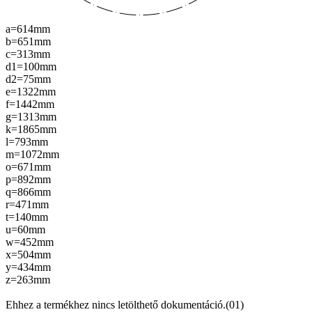
a=614mm
b=651mm
c=313mm
d1=100mm
d2=75mm
e=1322mm
f=1442mm
g=1313mm
k=1865mm
l=793mm
m=1072mm
o=671mm
p=892mm
q=866mm
r=471mm
t=140mm
u=60mm
w=452mm
x=504mm
y=434mm
z=263mm
Ehhez a termékhez nincs letölthető dokumentáció.(01)