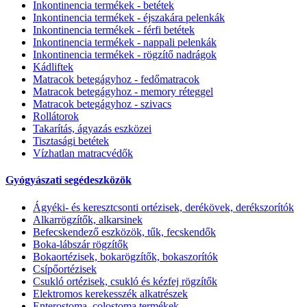
Inkontinencia termékek - betétek
Inkontinencia termékek - éjszakára pelenkák
Inkontinencia termékek - férfi betétek
Inkontinencia termékek - nappali pelenkák
Inkontinencia termékek - rögzítő nadrágok
Kádliftek
Matracok betegágyhoz - fedőmatracok
Matracok betegágyhoz - memory réteggel
Matracok betegágyhoz - szivacs
Rollátorok
Takarítás, ágyazás eszközei
Tisztasági betétek
Vízhatlan matracvédők
Gyógyászati segédeszközök
Ágyéki- és keresztcsonti ortézisek, derékövek, derékszorítók
Alkarrögzítők, alkarsinek
Befecskendező eszközök, tűk, fecskendők
Boka-lábszár rögzítők
Bokaortézisek, bokarögzítők, bokaszorítók
Csípőortézisek
Csukló ortézisek, csukló és kézfej rögzítők
Elektromos kerekesszék alkatrészek
Enterostoma, colostoma termékek