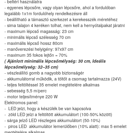
- beltéri használatra
- egyenes lépcsőre, vagy olyan lépcsőre, ahol a fordulóban
legalább 1x1m fordulóhely rendelkezésre áll
- beállítható a támasztó szerkezet a kerekesszék méretéhez
- sima talajon 4 keréken tolhat, nem kell a hernyótalpakat járatni
- maximum lépcső magasság: 23 cm
- minimális lépcső szélesség 70 cm
- maximális lépcső hossz 80cm
- manőverezési helyigény: 97x97 cm
- maximum 35 fokos lejtőn = 70%
( Ajánlott minimális lépcsőmélység: 30 cm, Ideális
lépcsőmélység: 32–35 cm)
- vészleállító gomb a nagyobb biztonságér
- akkumulátorral működik, a töltőt a csomag tartalmazza (24V)
- teljes feltöltéssel 35 emelet megtételére alkalmas
- sebesség 5,5 m/perc
- motor teljesítménye 220 W
Elektromos panel:
- LED jelzi, hogy a készülék be van kapcsolva
- zöld LED jelzi a feltöltött akkumulátort (100-50% között)
- sárga jelző LED részleges akkumulátort (50-10%)
- piros LED akkumulátor lemerülőben (10% alatt): max 5 emelet
megtételére alkalmas