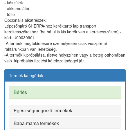
- készülék
- akkumulátor
- töltő
Opcionális alkatrészek:
Lépcsőnjáró SHERPA-hoz keréktartó lap transport
kerekesszékekhez (ha hátul is kis kerék van a kerekesszéken) -
kód: U00030901
-A termék megtekintésére személyesen csak veszprémi
raktárunkban van lehetőség.
-A termék kipróbálása, illetve helyszínen vagy a beteg otthonában
való kipróbálás fizetési kötelezettséggel jár.
Termék kategóriák
Bérlés
Egészségmegőrző termékek
Baba-mama termékek