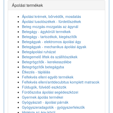
Ápolási termékek
Ápolási krémek, bőrvédők, mosdatás
Ápolási tusolószékek - fürdetőszékek
Beteg mozgás-mozgatás az ágynál
Betegágy - ágykörüli termékek
Betegágy - tartozékok, kiegészítők
Betegágyak - elektromos ápolási ágy
Betegágyak - mechanikus ápolási ágyak
Betegápolási ruházat
Betegemelő liftek és szállítószékek
Betegrögzítők - kerekesszékbe
Betegrögzítők betegágyba
Étkezés - táplálás
Felfekvés elleni egyéb termékek
Felfekvés elleni/antidecubitus komplett matracok
Füldugók, fülvédő eszközök
Fürdőszoba ápolási segédeszközei
Gyermek ápolás termékei
Gyógyászati - ápolási párnák
Gyógyszeradagolók - gyógyszerfelezők
Higiénia az ágy körül