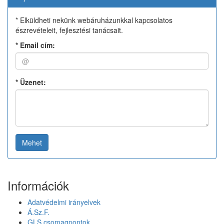
* Elküldheti nekünk webáruházunkkal kapcsolatos
észrevételeit, fejlesztési tanácsait.
*
Email cím:
*
Üzenet:
Mehet
Információk
Adatvédelmi irányelvek
Á.Sz.F.
GLS csomagpontok