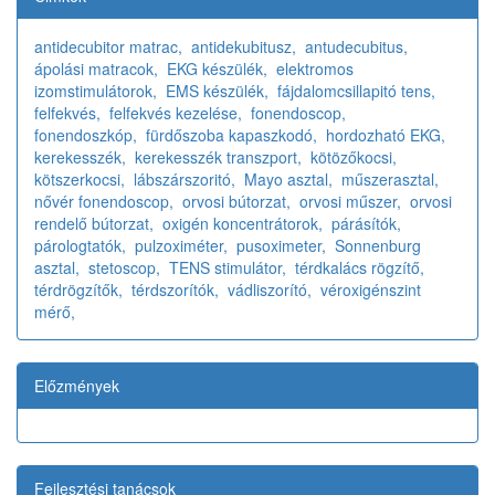
antidecubitor matrac,
antidekubitusz,
antudecubitus,
ápolási matracok,
EKG készülék,
elektromos
izomstimulátorok,
EMS készülék,
fájdalomcsillapitó tens,
felfekvés,
felfekvés kezelése,
fonendoscop,
fonendoszkóp,
fürdőszoba kapaszkodó,
hordozható EKG,
kerekesszék,
kerekesszék transzport,
kötözőkocsi,
kötszerkocsi,
lábszárszoritó,
Mayo asztal,
műszerasztal,
nővér fonendoscop,
orvosi bútorzat,
orvosi műszer,
orvosi
rendelő bútorzat,
oxigén koncentrátorok,
párásítók,
párologtatók,
pulzoximéter,
pusoximeter,
Sonnenburg
asztal,
stetoscop,
TENS stimulátor,
térdkalács rögzítő,
térdrögzítők,
térdszorítók,
vádliszorító,
véroxigénszint
mérő,
Előzmények
Fejlesztési tanácsok