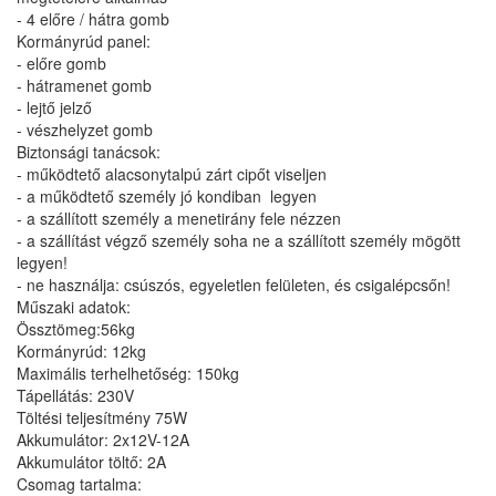
- 4 előre / hátra gomb
Kormányrúd panel:
- előre gomb
- hátramenet gomb
- lejtő jelző
- vészhelyzet gomb
Biztonsági tanácsok:
- működtető alacsonytalpú zárt cipőt viseljen
- a működtető személy jó kondiban legyen
- a szállított személy a menetirány fele nézzen
- a szállítást végző személy soha ne a szállított személy mögött
legyen!
- ne használja: csúszós, egyeletlen felületen, és csigalépcsőn!
Műszaki adatok:
Össztömeg:56kg
Kormányrúd: 12kg
Maximális terhelhetőség: 150kg
Tápellátás: 230V
Töltési teljesítmény 75W
Akkumulátor: 2x12V-12A
Akkumulátor töltő: 2A
Csomag tartalma: