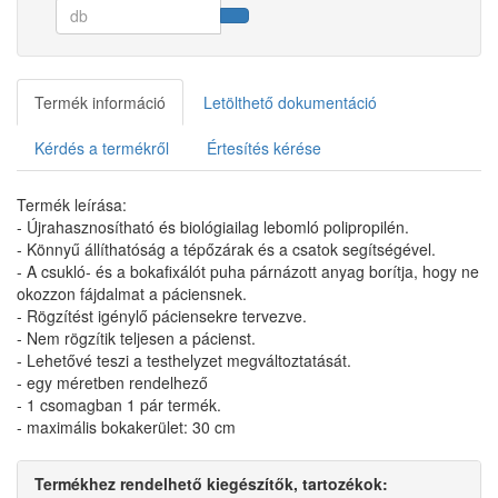
Termék információ
Letölthető dokumentáció
Kérdés a termékről
Értesítés kérése
Termék leírása:
- Újrahasznosítható és biológiailag lebomló polipropilén.
- Könnyű állíthatóság a tépőzárak és a csatok segítségével.
- A csukló- és a bokafixálót puha párnázott anyag borítja, hogy ne
okozzon fájdalmat a páciensnek.
- Rögzítést igénylő páciensekre tervezve.
- Nem rögzítik teljesen a pácienst.
- Lehetővé teszi a testhelyzet megváltoztatását.
- egy méretben rendelhező
- 1 csomagban 1 pár termék.
- maximális bokakerület: 30 cm
Termékhez rendelhető kiegészítők, tartozékok: