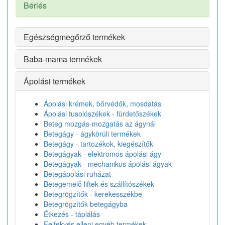
Bérlés
Egészségmegőrző termékek
Baba-mama termékek
Ápolási termékek
Ápolási krémek, bőrvédők, mosdatás
Ápolási tusolószékek - fürdetőszékek
Beteg mozgás-mozgatás az ágynál
Betegágy - ágykörüli termékek
Betegágy - tartozékok, kiegészítők
Betegágyak - elektromos ápolási ágy
Betegágyak - mechanikus ápolási ágyak
Betegápolási ruházat
Betegemelő liftek és szállítószékek
Betegrögzítők - kerekesszékbe
Betegrögzítők betegágyba
Étkezés - táplálás
Felfekvés elleni egyéb termékek