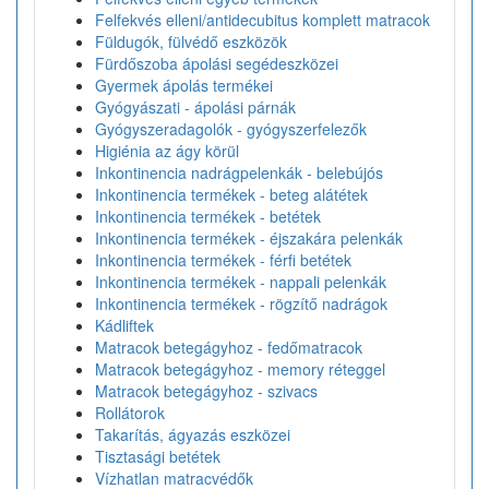
Felfekvés elleni/antidecubitus komplett matracok
Füldugók, fülvédő eszközök
Fürdőszoba ápolási segédeszközei
Gyermek ápolás termékei
Gyógyászati - ápolási párnák
Gyógyszeradagolók - gyógyszerfelezők
Higiénia az ágy körül
Inkontinencia nadrágpelenkák - belebújós
Inkontinencia termékek - beteg alátétek
Inkontinencia termékek - betétek
Inkontinencia termékek - éjszakára pelenkák
Inkontinencia termékek - férfi betétek
Inkontinencia termékek - nappali pelenkák
Inkontinencia termékek - rögzítő nadrágok
Kádliftek
Matracok betegágyhoz - fedőmatracok
Matracok betegágyhoz - memory réteggel
Matracok betegágyhoz - szivacs
Rollátorok
Takarítás, ágyazás eszközei
Tisztasági betétek
Vízhatlan matracvédők