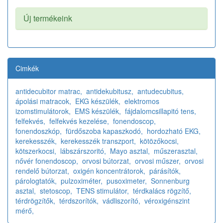
Új termékeink
Cimkék
antidecubitor matrac,
antidekubitusz,
antudecubitus,
ápolási matracok,
EKG készülék,
elektromos
izomstimulátorok,
EMS készülék,
fájdalomcsillapitó tens,
felfekvés,
felfekvés kezelése,
fonendoscop,
fonendoszkóp,
fürdőszoba kapaszkodó,
hordozható EKG,
kerekesszék,
kerekesszék transzport,
kötözőkocsi,
kötszerkocsi,
lábszárszoritó,
Mayo asztal,
műszerasztal,
nővér fonendoscop,
orvosi bútorzat,
orvosi műszer,
orvosi
rendelő bútorzat,
oxigén koncentrátorok,
párásítók,
párologtatók,
pulzoximéter,
pusoximeter,
Sonnenburg
asztal,
stetoscop,
TENS stimulátor,
térdkalács rögzítő,
térdrögzítők,
térdszorítók,
vádliszorító,
véroxigénszint
mérő,