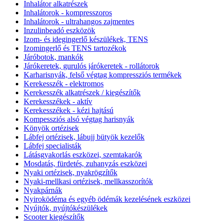
Inhalátor alkatrészek
Inhalátorok - kompresszoros
Inhalátorok - ultrahangos zajmentes
Inzulinbeadó eszközök
Izom- és idegingerlő készülékek, TENS
Izomingerlő és TENS tartozékok
Járóbotok, mankók
Járókeretek, gurulós járókeretek - rollátorok
Karharisnyák, felső végtag kompressziós termékek
Kerekesszék - elektromos
Kerekesszék alkatrészek / kiegészítők
Kerekesszékek - aktív
Kerekesszékek - kézi hajtású
Kompessziós alsó végtag harisnyák
Könyök ortézisek
Lábfej ortézisek, lábujj bütyök kezelők
Lábfej specialisták
Látásgyakorlás eszközei, szemtakarók
Mosdatás, fürdetés, zuhanyzás eszközei
Nyaki ortézisek, nyakrögzítők
Nyaki-mellkasi ortézisek, mellkasszorítók
Nyakpárnák
Nyiroködéma és egyéb ödémák kezelésének eszközei
Nyújtók, nyújtókészülékek
Scooter kiegészítők