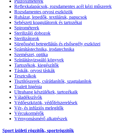
Pulzoximéterek
Reflexkalapácsok, rozsdamentes acél kézi műszerek
Rozsdamentes orvosi eszközök
Ruházat, lepedők, textiláruk, papucsok
Sebészeti koagulátorok és tartozékai
Spirométerek
Sterilizáló dobozok
Sterilizátorok
Sürgősségi betegellátás és elsősegély eszközei
Számítástechnika, irodatechnika
Szemészet, optika
Színlátásvizsgáló könyvek
Tartozékok, kiegészítők
Táskák, orvosi táskák
Tesztcsíkok
Tisztítószerek, csírátlanítók, szagtalanítok
Toalett higénia
Ultrahang készülékek, tartozékaik
Váladékszívók
Védőeszközök, védőfelszerelések
Vér- és infúziós melegítők
Vércukormérők
Vérnyomásmérő alkatrészek
Sport izületi rögzítők, sportrögzítők