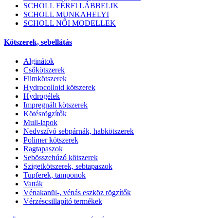
SCHOLL FÉRFI LÁBBELIK
SCHOLL MUNKAHELYI
SCHOLL NŐI MODELLEK
Kötszerek, sebellátás
Alginátok
Csőkötszerek
Filmkötszerek
Hydrocolloid kötszerek
Hydrogélek
Impregnált kötszerek
Kötésrögzítők
Mull-lapok
Nedvszívó sebpárnák, habkötszerek
Polimer kötszerek
Ragtapaszok
Sebösszehúzó kötszerek
Szigetkötszerek, sebtapaszok
Tupferek, tamponok
Vatták
Vénakanül-, vénás eszköz rögzítők
Vérzéscsillapító termékek