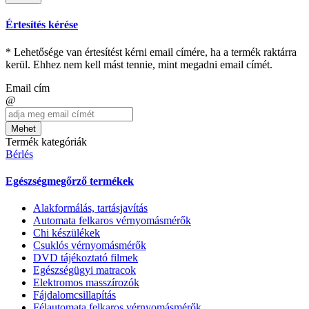
Értesítés kérése
* Lehetősége van értesítést kérni email címére, ha a termék raktárra
kerül. Ehhez nem kell mást tennie, mint megadni email címét.
Email cím
@
Mehet
Termék kategóriák
Bérlés
Egészségmegőrző termékek
Alakformálás, tartásjavítás
Automata felkaros vérnyomásmérők
Chi készülékek
Csuklós vérnyomásmérők
DVD tájékoztató filmek
Egészségügyi matracok
Elektromos masszírozók
Fájdalomcsillapítás
Félautomata felkaros vérnyomásmérők