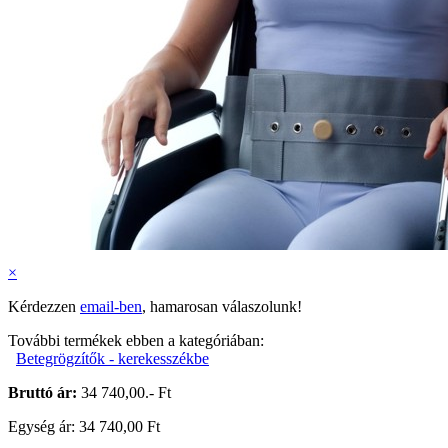
×
Kérdezzen
email-ben
, hamarosan válaszolunk!
További termékek ebben a kategóriában:
Betegrögzítők - kerekesszékbe
Bruttó ár:
34 740,00.- Ft
Egység ár: 34 740,00 Ft