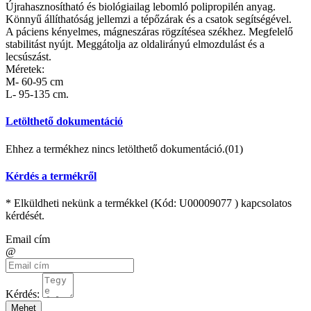
Újrahasznosítható és biológiailag lebomló polipropilén anyag.
Könnyű állíthatóság jellemzi a tépőzárak és a csatok segítségével.
A páciens kényelmes, mágneszáras rögzítésea székhez. Megfelelő
stabilitást nyújt. Meggátolja az oldalirányú elmozdulást és a
lecsúszást.
Méretek:
M- 60-95 cm
L- 95-135 cm.
Letölthető dokumentáció
Ehhez a termékhez nincs letölthető dokumentáció.(01)
Kérdés a termékről
* Elküldheti nekünk a termékkel (Kód:
U00009077
) kapcsolatos
kérdését.
Email cím
@
Kérdés:
Mehet