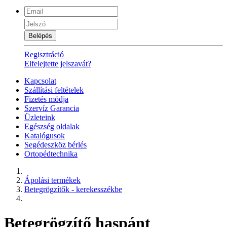
Belépés
Regisztráció
Elfelejtette jelszavát?
Kapcsolat
Szállítási feltételek
Fizetés módja
Szervíz Garancia
Üzleteink
Egészség oldalak
Katalógusok
Segédeszköz bérlés
Ortopédtechnika
Ápolási termékek
Betegrögzítők - kerekesszékbe
Betegrögzítő haspánt