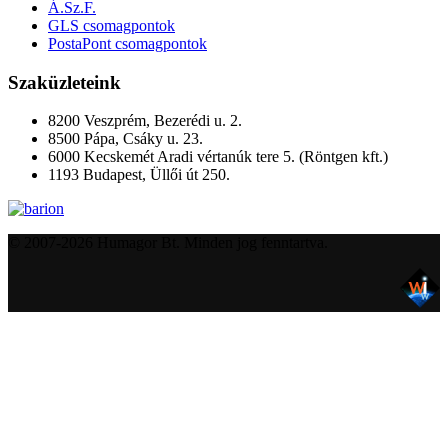
Á.Sz.F.
GLS csomagpontok
PostaPont csomagpontok
Szaküzleteink
8200 Veszprém, Bezerédi u. 2.
8500 Pápa, Csáky u. 23.
6000 Kecskemét Aradi vértanúk tere 5. (Röntgen kft.)
1193 Budapest, Üllői út 250.
© 2007-2026 Humagor Bt. Minden jog fenntartva.