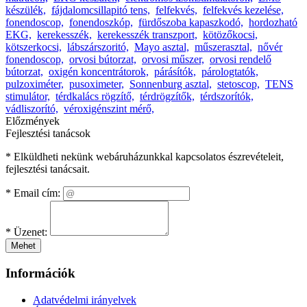
készülék,
fájdalomcsillapitó tens,
felfekvés,
felfekvés kezelése,
fonendoscop,
fonendoszkóp,
fürdőszoba kapaszkodó,
hordozható
EKG,
kerekesszék,
kerekesszék transzport,
kötözőkocsi,
kötszerkocsi,
lábszárszoritó,
Mayo asztal,
műszerasztal,
nővér
fonendoscop,
orvosi bútorzat,
orvosi műszer,
orvosi rendelő
bútorzat,
oxigén koncentrátorok,
párásítók,
párologtatók,
pulzoximéter,
pusoximeter,
Sonnenburg asztal,
stetoscop,
TENS
stimulátor,
térdkalács rögzítő,
térdrögzítők,
térdszorítók,
vádliszorító,
véroxigénszint mérő,
Előzmények
Fejlesztési tanácsok
* Elküldheti nekünk webáruházunkkal kapcsolatos észrevételeit,
fejlesztési tanácsait.
*
Email cím:
*
Üzenet:
Mehet
Információk
Adatvédelmi irányelvek