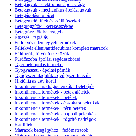
Betegágyak - elektromos ápolási ágy
Betegágyak - mechanikus ápolási ágyak
Betegápolási ruházat
Betegemelő liftek és szállítószékek
Betegrögzítők - kerekesszékbe
Betegrögzítők betegágyba
Étkezés - táplálás
Felfekvés elleni egyéb termékek
Felfekvés elleni/antidecubitus komplett matracok
Füldugók, fülvédő eszközök
Fürdőszoba ápolási segédeszközei
Gyermek ápolás termékei
Gyógyászati - ápolási párnák
Gyógyszeradagolók - gyógyszerfelezők
Higiénia az ágy körül
Inkontinencia nadrágpelenkák - belebújós
Inkontinencia termékek - beteg alátétek
Inkontinencia termékek - betétek
Inkontinencia termékek - éjszakára pelenkák
Inkontinencia termékek - férfi betétek
Inkontinencia termékek - nappali pelenkák
Inkontinencia termékek - rögzítő nadrágok
Kádliftek
Matracok betegágyhoz - fedőmatracok
Matracok betegágyhoz - memory réteggel