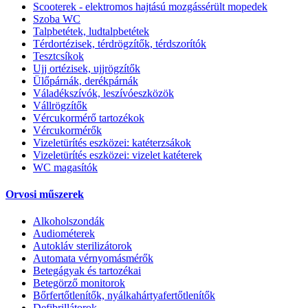
Scooterek - elektromos hajtású mozgássérült mopedek
Szoba WC
Talpbetétek, ludtalpbetétek
Térdortézisek, térdrögzítők, térdszorítók
Tesztcsíkok
Ujj ortézisek, ujjrögzítők
Ülőpárnák, derékpárnák
Váladékszívók, leszívóeszközök
Vállrögzítők
Vércukormérő tartozékok
Vércukormérők
Vizeletürítés eszközei: katéterzsákok
Vizeletürítés eszközei: vizelet katéterek
WC magasítók
Orvosi műszerek
Alkoholszondák
Audiométerek
Autokláv sterilizátorok
Automata vérnyomásmérők
Betegágyak és tartozékai
Betegörző monitorok
Bőrfertőtlenítők, nyálkahártyafertőtlenítők
Defibrillátorok