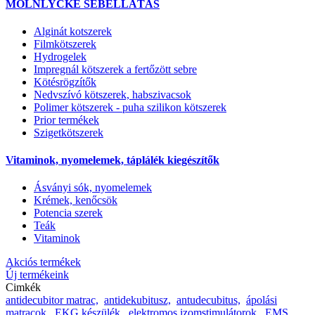
MÖLNLYCKE SEBELLÁTÁS
Alginát kotszerek
Filmkötszerek
Hydrogelek
Impregnál kötszerek a fertőzött sebre
Kötésrögzítők
Nedvszívó kötszerek, habszivacsok
Polimer kötszerek - puha szilikon kötszerek
Prior termékek
Szigetkötszerek
Vitaminok, nyomelemek, táplálék kiegészítők
Ásványi sók, nyomelemek
Krémek, kenőcsök
Potencia szerek
Teák
Vitaminok
Akciós termékek
Új termékeink
Cimkék
antidecubitor matrac,
antidekubitusz,
antudecubitus,
ápolási
matracok,
EKG készülék,
elektromos izomstimulátorok,
EMS