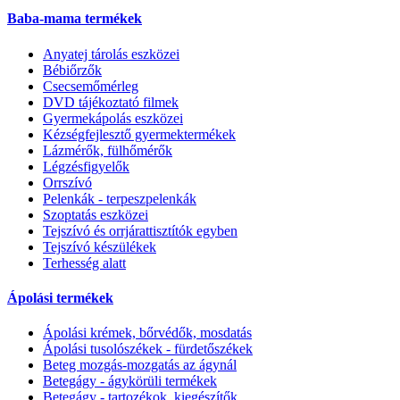
Baba-mama termékek
Anyatej tárolás eszközei
Bébiőrzők
Csecsemőmérleg
DVD tájékoztató filmek
Gyermekápolás eszközei
Kézségfejlesztő gyermektermékek
Lázmérők, fülhőmérők
Légzésfigyelők
Orrszívó
Pelenkák - terpeszpelenkák
Szoptatás eszközei
Tejszívó és orrjárattisztítók egyben
Tejszívó készülékek
Terhesség alatt
Ápolási termékek
Ápolási krémek, bőrvédők, mosdatás
Ápolási tusolószékek - fürdetőszékek
Beteg mozgás-mozgatás az ágynál
Betegágy - ágykörüli termékek
Betegágy - tartozékok, kiegészítők