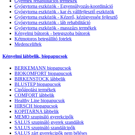
Gyermek rehabilitációs termékek
Gyógytorna eszközök - Egyensúlyozás-koordináció
Gyógytorna eszközök - kar és vállfejlesztő eszközök
Gyógytorna eszközök - Kézerő, kézügyesség fejlesztő
Gyógytorna eszközök - láb rehabilitáció
Gyógytorna eszközök - masszázs termékek
Kényelmi bútorok - betegszoba bútorok
Kétmotoros betegállító fotelek
Medenceliftek
Kényelmi lábbelik, biopapucsok
BERKEMANN biopapucsok
BIOKOMFORT biopapucsok
BIRKENSTOCK lábbelik
BLUSTEP biopapucsok
Cipőápolási termékek
COMFORT lábbelik
Healthy Line biopapucsok
HIRSCH biopapucsok
KOPITARNA lábbelik
MEMO szupináló gyerekcipők
SALUS szupináló gyerek szandálok
SALUS szupináló szandálcipők
SALUS zárt gyerekcipők nem béléses