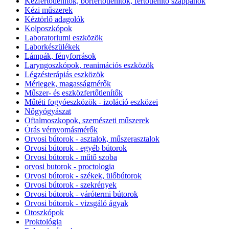
Kézfertőtlenítők, bőrfertőtlenítők, fertőtlenítő szappanok
Kézi műszerek
Kéztörlő adagolók
Kolposzkópok
Laboratoriumi eszközök
Laborkészülékek
Lámpák, fényforrások
Laryngoszkópok, reanimációs eszközök
Légzésterápiás eszközök
Mérlegek, magasságmérők
Műszer- és eszközfertőtlenítők
Műtéti fogyóeszközök - izoláció eszközei
Nőgyógyászat
Oftalmoszkopok, szemészeti műszerek
Órás vérnyomásmérők
Orvosi bútorok - asztalok, műszerasztalok
Orvosi bútorok - egyéb bútorok
Orvosi bútorok - műtő szoba
orvosi butorok - proctologia
Orvosi bútorok - székek, ülőbútorok
Orvosi bútorok - szekrények
Orvosi bútorok - várótermi bútorok
Orvosi bútorok - vizsgáló ágyak
Otoszkópok
Proktológia