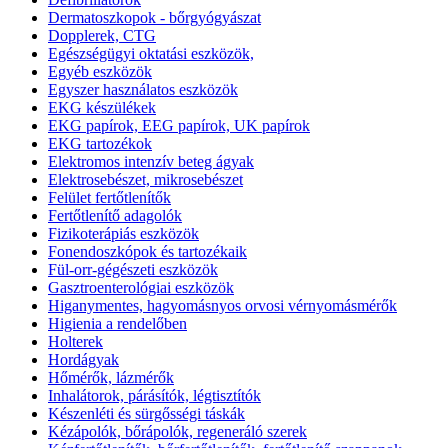
Dermatoszkopok - bőrgyógyászat
Dopplerek, CTG
Egészségügyi oktatási eszközök,
Egyéb eszközök
Egyszer használatos eszközök
EKG készülékek
EKG papírok, EEG papírok, UK papírok
EKG tartozékok
Elektromos intenzív beteg ágyak
Elektrosebészet, mikrosebészet
Felület fertőtlenítők
Fertőtlenítő adagolók
Fizikoterápiás eszközök
Fonendoszkópok és tartozékaik
Fül-orr-gégészeti eszközök
Gasztroenterológiai eszközök
Higanymentes, hagyomásnyos orvosi vérnyomásmérők
Higienia a rendelőben
Holterek
Hordágyak
Hőmérők, lázmérők
Inhalátorok, párásítók, légtisztítók
Készenléti és sürgősségi táskák
Kézápolók, bőrápolók, regeneráló szerek