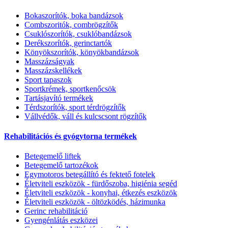
Bokaszorítók, boka bandázsok
Combszoritók, combrögzítők
Csuklószorítók, csuklóbandázsok
Derékszorítók, gerinctartók
Könyökszorítók, könyökbandázsok
Masszázságyak
Masszázskellékek
Sport tapaszok
Sportkrémek, sportkenőcsök
Tartásjavító termékek
Térdszorítók, sport térdrögzítők
Vállvédők, váll és kulcscsont rögzítők
Rehabilitációs és gyógytorna termékek
Betegemelő liftek
Betegemelő tartozékok
Egymotoros betegállító és fektető fotelek
Életviteli eszközök - fürdőszoba, higiénia segéd
Életviteli eszközök - konyhai, étkezés eszközök
Életviteli eszközök - öltözködés, házimunka
Gerinc rehabilitáció
Gyengénlátás eszközei