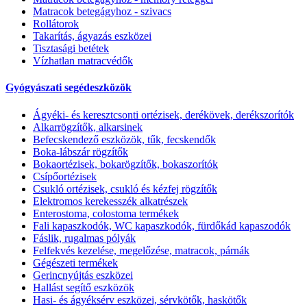
Matracok betegágyhoz - szivacs
Rollátorok
Takarítás, ágyazás eszközei
Tisztasági betétek
Vízhatlan matracvédők
Gyógyászati segédeszközök
Ágyéki- és keresztcsonti ortézisek, derékövek, derékszorítók
Alkarrögzítők, alkarsinek
Befecskendező eszközök, tűk, fecskendők
Boka-lábszár rögzítők
Bokaortézisek, bokarögzítők, bokaszorítók
Csípőortézisek
Csukló ortézisek, csukló és kézfej rögzítők
Elektromos kerekesszék alkatrészek
Enterostoma, colostoma termékek
Fali kapaszkodók, WC kapaszkodók, fürdőkád kapaszodók
Fáslik, rugalmas pólyák
Felfekvés kezelése, megelőzése, matracok, párnák
Gégészeti termékek
Gerincnyújtás eszközei
Hallást segítő eszközök
Hasi- és ágyéksérv eszközei, sérvkötők, haskötők