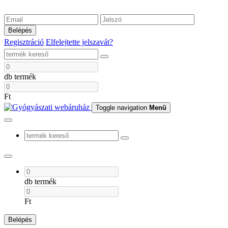
Belépés
Regisztráció
Elfelejtette jelszavát?
db termék
Ft
Toggle navigation
Menü
db termék
Ft
Belépés