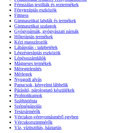
Fémszálas textíliák és reztermékek
Fényterápiás eszközök
Fittness
Gimnasztikai labdák és termékek
Gimnasztikai szalagok
Gyógypárnák, gyógyászati párnák
Hőterápiás termékek
Kézi masszírozók
Lábápolás - talpbetétek
Légzésterápiás eszközök
Lépéssszámlálók
Mágneses termékek
Méregtelenítés
Mérlegek
Nyugodt alvás
Papucsok, kényelmi lábbelik
Párásító, párologtató készülékek
Probiotikumok
Szájhigiénia
Szépségápolás
Testzsírmérők
Vércukor-vérnyomásmérő egyben
Vércukorszintmérők
Víz, víztisztítás, háztartás