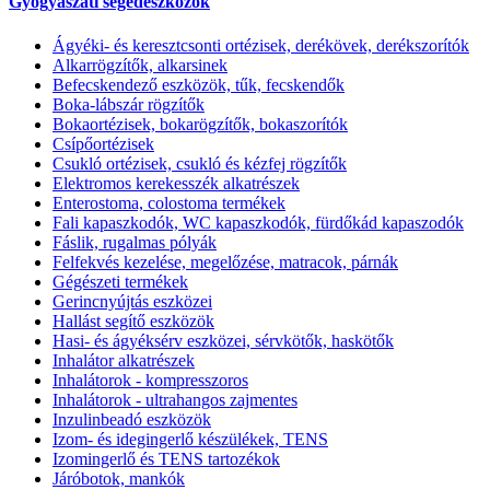
Gyógyászati segédeszközök
Ágyéki- és keresztcsonti ortézisek, derékövek, derékszorítók
Alkarrögzítők, alkarsinek
Befecskendező eszközök, tűk, fecskendők
Boka-lábszár rögzítők
Bokaortézisek, bokarögzítők, bokaszorítók
Csípőortézisek
Csukló ortézisek, csukló és kézfej rögzítők
Elektromos kerekesszék alkatrészek
Enterostoma, colostoma termékek
Fali kapaszkodók, WC kapaszkodók, fürdőkád kapaszodók
Fáslik, rugalmas pólyák
Felfekvés kezelése, megelőzése, matracok, párnák
Gégészeti termékek
Gerincnyújtás eszközei
Hallást segítő eszközök
Hasi- és ágyéksérv eszközei, sérvkötők, haskötők
Inhalátor alkatrészek
Inhalátorok - kompresszoros
Inhalátorok - ultrahangos zajmentes
Inzulinbeadó eszközök
Izom- és idegingerlő készülékek, TENS
Izomingerlő és TENS tartozékok
Járóbotok, mankók