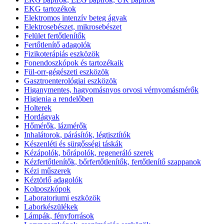
EKG tartozékok
Elektromos intenzív beteg ágyak
Elektrosebészet, mikrosebészet
Felület fertőtlenítők
Fertőtlenítő adagolók
Fizikoterápiás eszközök
Fonendoszkópok és tartozékaik
Fül-orr-gégészeti eszközök
Gasztroenterológiai eszközök
Higanymentes, hagyomásnyos orvosi vérnyomásmérők
Higienia a rendelőben
Holterek
Hordágyak
Hőmérők, lázmérők
Inhalátorok, párásítók, légtisztítók
Készenléti és sürgősségi táskák
Kézápolók, bőrápolók, regeneráló szerek
Kézfertőtlenítők, bőrfertőtlenítők, fertőtlenítő szappanok
Kézi műszerek
Kéztörlő adagolók
Kolposzkópok
Laboratoriumi eszközök
Laborkészülékek
Lámpák, fényforrások