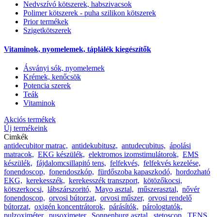
Nedvszívó kötszerek, habszivacsok
Polimer kötszerek - puha szilikon kötszerek
Prior termékek
Szigetkötszerek
Vitaminok, nyomelemek, táplálék kiegészítők
Ásványi sók, nyomelemek
Krémek, kenőcsök
Potencia szerek
Teák
Vitaminok
Akciós termékek
Új termékeink
Cimkék
antidecubitor matrac,
antidekubitusz,
antudecubitus,
ápolási
matracok,
EKG készülék,
elektromos izomstimulátorok,
EMS
készülék,
fájdalomcsillapitó tens,
felfekvés,
felfekvés kezelése,
fonendoscop,
fonendoszkóp,
fürdőszoba kapaszkodó,
hordozható
EKG,
kerekesszék,
kerekesszék transzport,
kötözőkocsi,
kötszerkocsi,
lábszárszoritó,
Mayo asztal,
műszerasztal,
nővér
fonendoscop,
orvosi bútorzat,
orvosi műszer,
orvosi rendelő
bútorzat,
oxigén koncentrátorok,
párásítók,
párologtatók,
pulzoximéter,
pusoximeter,
Sonnenburg asztal,
stetoscop,
TENS