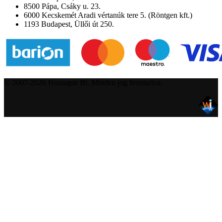
8500 Pápa, Csáky u. 23.
6000 Kecskemét Aradi vértanúk tere 5. (Röntgen kft.)
1193 Budapest, Üllői út 250.
© 2007-2026 Humagor Bt. Minden jog fenntartva.