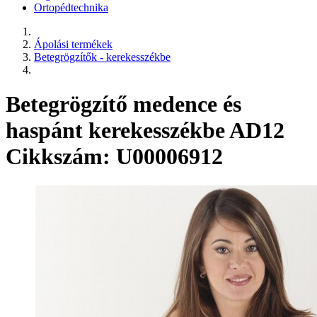
Ortopédtechnika
Ápolási termékek
Betegrögzítők - kerekesszékbe
Betegrögzítő medence és
haspánt kerekesszékbe AD12
Cikkszám: U00006912