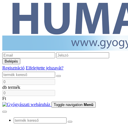
Belépés
Regisztráció
Elfelejtette jelszavát?
db termék
Ft
Toggle navigation
Menü