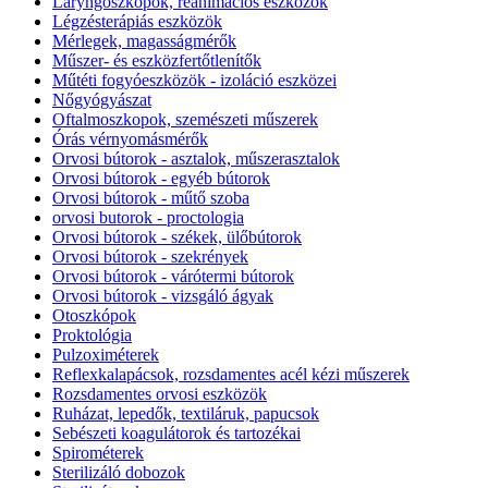
Laryngoszkópok, reanimációs eszközök
Légzésterápiás eszközök
Mérlegek, magasságmérők
Műszer- és eszközfertőtlenítők
Műtéti fogyóeszközök - izoláció eszközei
Nőgyógyászat
Oftalmoszkopok, szemészeti műszerek
Órás vérnyomásmérők
Orvosi bútorok - asztalok, műszerasztalok
Orvosi bútorok - egyéb bútorok
Orvosi bútorok - műtő szoba
orvosi butorok - proctologia
Orvosi bútorok - székek, ülőbútorok
Orvosi bútorok - szekrények
Orvosi bútorok - várótermi bútorok
Orvosi bútorok - vizsgáló ágyak
Otoszkópok
Proktológia
Pulzoximéterek
Reflexkalapácsok, rozsdamentes acél kézi műszerek
Rozsdamentes orvosi eszközök
Ruházat, lepedők, textiláruk, papucsok
Sebészeti koagulátorok és tartozékai
Spirométerek
Sterilizáló dobozok