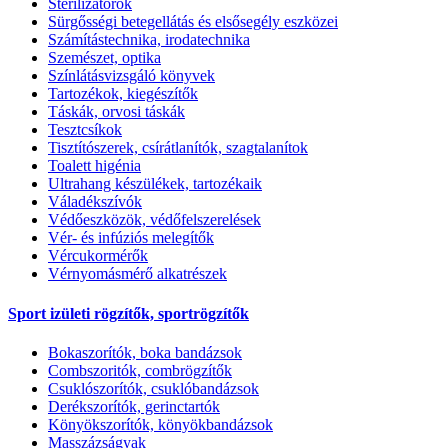
Sterilizátorok
Sürgősségi betegellátás és elsősegély eszközei
Számítástechnika, irodatechnika
Szemészet, optika
Színlátásvizsgáló könyvek
Tartozékok, kiegészítők
Táskák, orvosi táskák
Tesztcsíkok
Tisztítószerek, csírátlanítók, szagtalanítok
Toalett higénia
Ultrahang készülékek, tartozékaik
Váladékszívók
Védőeszközök, védőfelszerelések
Vér- és infúziós melegítők
Vércukormérők
Vérnyomásmérő alkatrészek
Sport izületi rögzítők, sportrögzítők
Bokaszorítók, boka bandázsok
Combszoritók, combrögzítők
Csuklószorítók, csuklóbandázsok
Derékszorítók, gerinctartók
Könyökszorítók, könyökbandázsok
Masszázságyak