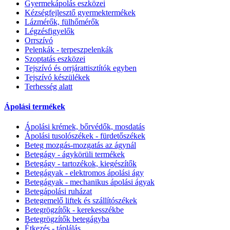
Gyermekápolás eszközei
Kézségfejlesztő gyermektermékek
Lázmérők, fülhőmérők
Légzésfigyelők
Orrszívó
Pelenkák - terpeszpelenkák
Szoptatás eszközei
Tejszívó és orrjárattisztítók egyben
Tejszívó készülékek
Terhesség alatt
Ápolási termékek
Ápolási krémek, bőrvédők, mosdatás
Ápolási tusolószékek - fürdetőszékek
Beteg mozgás-mozgatás az ágynál
Betegágy - ágykörüli termékek
Betegágy - tartozékok, kiegészítők
Betegágyak - elektromos ápolási ágy
Betegágyak - mechanikus ápolási ágyak
Betegápolási ruházat
Betegemelő liftek és szállítószékek
Betegrögzítők - kerekesszékbe
Betegrögzítők betegágyba
Étkezés - táplálás