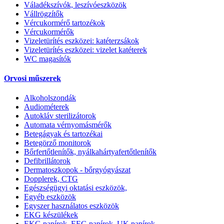
Váladékszívók, leszívóeszközök
Vállrögzítők
Vércukormérő tartozékok
Vércukormérők
Vizeletürítés eszközei: katéterzsákok
Vizeletürítés eszközei: vizelet katéterek
WC magasítók
Orvosi műszerek
Alkoholszondák
Audiométerek
Autokláv sterilizátorok
Automata vérnyomásmérők
Betegágyak és tartozékai
Betegörző monitorok
Bőrfertőtlenítők, nyálkahártyafertőtlenítők
Defibrillátorok
Dermatoszkopok - bőrgyógyászat
Dopplerek, CTG
Egészségügyi oktatási eszközök,
Egyéb eszközök
Egyszer használatos eszközök
EKG készülékek
EKG papírok, EEG papírok, UK papírok