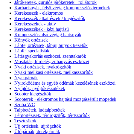
Járókeretek, gurulós járókeretek - rollátorok
Karharisnyák, felső végtag kompressziós termékek
Kerekesszék - elektromos
Kerekesszék alkatrészek / kiegészítők
Kerekesszékek - aktív
Kerekesszékek - kézi hajtású
Kompessziós alsó végtag harisnyák
Könyök ortézisek
Lábfej ortézisek, lábujj bütyök kezelők
Lábfej specialisták
Látásgyakorlás eszközei, szemtakarók
Mosdatás, fürdetés, zuhanyzás eszközei
Nyaki ortézisek, nyakrögzítők
Nyaki-mellkasi ortézisek, mellkasszorítók
Nyakpárnák
Nyiroködéma és egyéb ödémák kezelésének eszközei
Nyújtók, nyújtókészülékek
Scooter kiegészítők
Scooterek - elektromos hajtású mozgássérült mopedek
Szoba WC
Talpbetétek, ludtalpbetétek
Térdortézisek, térdrögzítők, térdszorítók
Tesztcsíkok
Ujj ortézisek, ujjrögzítők
Ülőpárnák, derékpárnák