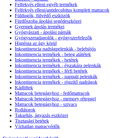
Felfekvés elleni egyéb termékek
Felfekvés elleni/antidecubitus komplett matracok
Füldugók, fülvédő eszközök
Fürdőszoba ápolási segédeszközei
Gyermek ápolás termékei
Gyógyászati - ápolási párnák
Gyógyszeradagolók - gyógyszerfelezők
Higiénia az ágy körül
Inkontinencia nadrágpelenkák - belebújós
Inkontinencia termékek - beteg alátétek
Inkontinencia termékek - betétek
Inkontinencia termékek - éjszakára pelenkák
Inkontinencia termékek - férfi betétek
Inkontinencia termékek - nappali pelenkák
Inkontinencia termékek - rögzítő nadrágok
Kádliftek
Matracok betegágyhoz - fedőmatracok
Matracok betegágyhoz - memory réteggel
Matracok betegágyhoz - szivacs
Rollátorok
Takarítás, ágyazás eszközei
Tisztasági betétek
Vízhatlan matracvédők