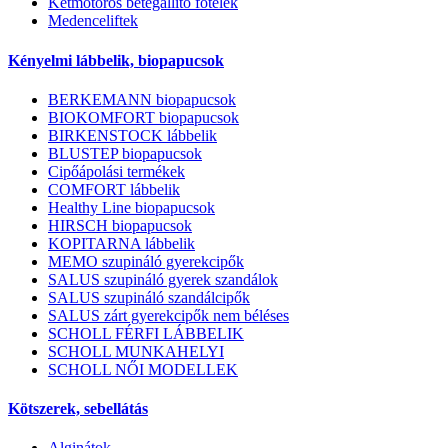
Kétmotoros betegállító fotelek
Medenceliftek
Kényelmi lábbelik, biopapucsok
BERKEMANN biopapucsok
BIOKOMFORT biopapucsok
BIRKENSTOCK lábbelik
BLUSTEP biopapucsok
Cipőápolási termékek
COMFORT lábbelik
Healthy Line biopapucsok
HIRSCH biopapucsok
KOPITARNA lábbelik
MEMO szupináló gyerekcipők
SALUS szupináló gyerek szandálok
SALUS szupináló szandálcipők
SALUS zárt gyerekcipők nem béléses
SCHOLL FÉRFI LÁBBELIK
SCHOLL MUNKAHELYI
SCHOLL NŐI MODELLEK
Kötszerek, sebellátás
Alginátok