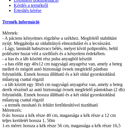
Letölthető dokumentáció
Kérdés a termékről
Értesítés kérése
Termék információ
Méretek:
- A páciens kényelmes rögzítése a székhez. Megfelelő stabilitást
nyújt. Meggátolja az oldalirányú elmozdulást és a lecsúszást.
- Lágy, laminált habszivacs bélés, melyet kívül poliproilén, belül
poliészter huzat véd a szellőzés és a kényelem érdekében.
- a has és a láb közötti rész puha anyagból készült
- a has előtt egy 40x12 cm nagyságú anyagrész van, amely a beteg
mellett és mögött autó biztonsági övnek megfelelő pántban
folytatódik. Ennek hossza állítható és a két oldal gyorskioldású
műanyag csattal rögzül
- a láb között egy 30x6 cm nagyságú anyagrész van, amely a beteg
derék részénél az autó biztonsági övnek megfelelő pántokban (2 db)
folytatódik. Ennek hossza állítható és a két oldal gyorskioldású
műanyag csattal rögzül
- a termék mosható és felület fertőtlenítóvel tisztítható
Méretezés:
0-ás: hossza a kék része 40 cm, magassága a kék része a 12 cm
teljes kerületét hossza 1, 50m
1-es méret: hossza a kék része 56 cm, magassága a kék része 16,5