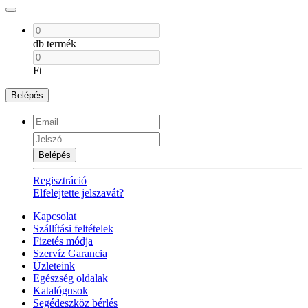
db termék
Ft
Belépés
Belépés
Regisztráció
Elfelejtette jelszavát?
Kapcsolat
Szállítási feltételek
Fizetés módja
Szervíz Garancia
Üzleteink
Egészség oldalak
Katalógusok
Segédeszköz bérlés