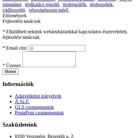
stimulátor,
térdkalács rögzítő,
térdrögzítők,
térdszorítók,
vádliszorító,
véroxigénszint mérő,
Előzmények
Fejlesztési tanácsok
* Elküldheti nekünk webáruházunkkal kapcsolatos észrevételeit,
fejlesztési tanácsait.
*
Email cím:
*
Üzenet:
Mehet
Információk
Adatvédelmi irányelvek
Á.Sz.F.
GLS csomagpontok
PostaPont csomagpontok
Szaküzleteink
8200 Veszprém, Bezerédi u. 2.