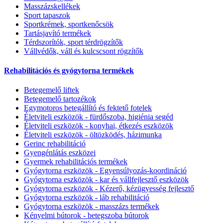
Masszázskellékek
Sport tapaszok
Sportkrémek, sportkenőcsök
Tartásjavító termékek
Térdszorítók, sport térdrögzítők
Vállvédők, váll és kulcscsont rögzítők
Rehabilitációs és gyógytorna termékek
Betegemelő liftek
Betegemelő tartozékok
Egymotoros betegállító és fektető fotelek
Életviteli eszközök - fürdőszoba, higiénia segéd
Életviteli eszközök - konyhai, étkezés eszközök
Életviteli eszközök - öltözködés, házimunka
Gerinc rehabilitáció
Gyengénlátás eszközei
Gyermek rehabilitációs termékek
Gyógytorna eszközök - Egyensúlyozás-koordináció
Gyógytorna eszközök - kar és vállfejlesztő eszközök
Gyógytorna eszközök - Kézerő, kézügyesség fejlesztő
Gyógytorna eszközök - láb rehabilitáció
Gyógytorna eszközök - masszázs termékek
Kényelmi bútorok - betegszoba bútorok