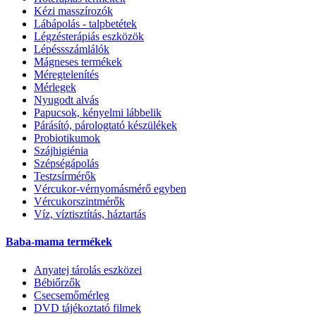
Kézi masszírozók
Lábápolás - talpbetétek
Légzésterápiás eszközök
Lépéssszámlálók
Mágneses termékek
Méregtelenítés
Mérlegek
Nyugodt alvás
Papucsok, kényelmi lábbelik
Párásító, párologtató készülékek
Probiotikumok
Szájhigiénia
Szépségápolás
Testzsírmérők
Vércukor-vérnyomásmérő egyben
Vércukorszintmérők
Víz, víztisztítás, háztartás
Baba-mama termékek
Anyatej tárolás eszközei
Bébiőrzők
Csecsemőmérleg
DVD tájékoztató filmek