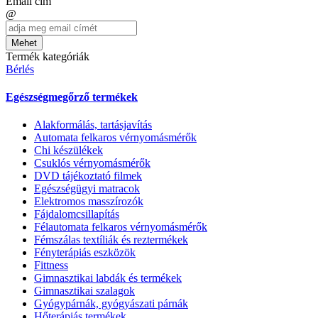
Email cím
@
Mehet
Termék kategóriák
Bérlés
Egészségmegőrző termékek
Alakformálás, tartásjavítás
Automata felkaros vérnyomásmérők
Chi készülékek
Csuklós vérnyomásmérők
DVD tájékoztató filmek
Egészségügyi matracok
Elektromos masszírozók
Fájdalomcsillapítás
Félautomata felkaros vérnyomásmérők
Fémszálas textíliák és reztermékek
Fényterápiás eszközök
Fittness
Gimnasztikai labdák és termékek
Gimnasztikai szalagok
Gyógypárnák, gyógyászati párnák
Hőterápiás termékek