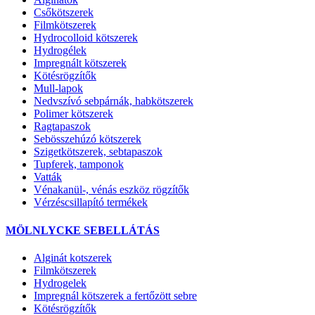
Csőkötszerek
Filmkötszerek
Hydrocolloid kötszerek
Hydrogélek
Impregnált kötszerek
Kötésrögzítők
Mull-lapok
Nedvszívó sebpárnák, habkötszerek
Polimer kötszerek
Ragtapaszok
Sebösszehúzó kötszerek
Szigetkötszerek, sebtapaszok
Tupferek, tamponok
Vatták
Vénakanül-, vénás eszköz rögzítők
Vérzéscsillapító termékek
MÖLNLYCKE SEBELLÁTÁS
Alginát kotszerek
Filmkötszerek
Hydrogelek
Impregnál kötszerek a fertőzött sebre
Kötésrögzítők