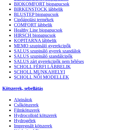
BIOKOMFORT biopapucsok
BIRKENSTOCK lábbelik
BLUSTEP biopapucsok
Cipőápolási termékek
COMFORT lábbelik
Healthy Line biopapucsok
HIRSCH biopapucsok
KOPITARNA lábbelik
MEMO szupináló gyerekcipők
SALUS szupináló gyerek szandálok
SALUS szupináló szandálcipők
SALUS zárt gyerekcipők nem béléses
SCHOLL FÉRFI LÁBBELIK
SCHOLL MUNKAHELYI
SCHOLL NŐI MODELLEK
Kötszerek, sebellátás
Alginátok
Csőkötszerek
Filmkötszerek
Hydrocolloid kötszerek
Hydrogélek
Impregnált kötszerek