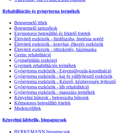
Rehabilitációs és gyógytorna termékek
Betegemelő liftek
Betegemelő tartozékok
Egymotoros betegállító és fektető fotelek
Életviteli eszközök - fürdőszoba, higiénia segéd
Életviteli eszközök - konyhai, étkezés eszközök
Életviteli eszközök - öltözködés, házimunka
Gerinc rehabilitáció
Gyengénlátás eszközei
Gyermek rehabilitációs termékek
Gyógytorna eszközök - Egyensúlyozás-koordináció
Gyógytorna eszközök - kar és vállfejlesztő eszközök
Gyógytorna eszközök - Kézerő, kézügyesség fejlesztő
Gyógytorna eszközök - láb rehabilitáció
Gyógytorna eszközök - masszázs termékek
Kényelmi bútorok - betegszoba bútorok
Kétmotoros betegállító fotelek
Medenceliftek
Kényelmi lábbelik, biopapucsok
BERKEMANN biopapucsok