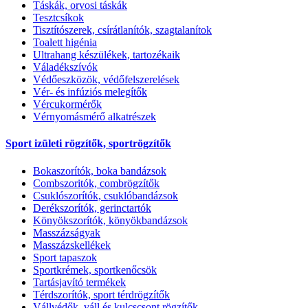
Táskák, orvosi táskák
Tesztcsíkok
Tisztítószerek, csírátlanítók, szagtalanítok
Toalett higénia
Ultrahang készülékek, tartozékaik
Váladékszívók
Védőeszközök, védőfelszerelések
Vér- és infúziós melegítők
Vércukormérők
Vérnyomásmérő alkatrészek
Sport izületi rögzítők, sportrögzítők
Bokaszorítók, boka bandázsok
Combszoritók, combrögzítők
Csuklószorítók, csuklóbandázsok
Derékszorítók, gerinctartók
Könyökszorítók, könyökbandázsok
Masszázságyak
Masszázskellékek
Sport tapaszok
Sportkrémek, sportkenőcsök
Tartásjavító termékek
Térdszorítók, sport térdrögzítők
Vállvédők, váll és kulcscsont rögzítők