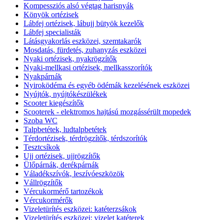
Kompessziós alsó végtag harisnyák
Könyök ortézisek
Lábfej ortézisek, lábujj bütyök kezelők
Lábfej specialisták
Látásgyakorlás eszközei, szemtakarók
Mosdatás, fürdetés, zuhanyzás eszközei
Nyaki ortézisek, nyakrögzítők
Nyaki-mellkasi ortézisek, mellkasszorítók
Nyakpárnák
Nyiroködéma és egyéb ödémák kezelésének eszközei
Nyújtók, nyújtókészülékek
Scooter kiegészítők
Scooterek - elektromos hajtású mozgássérült mopedek
Szoba WC
Talpbetétek, ludtalpbetétek
Térdortézisek, térdrögzítők, térdszorítók
Tesztcsíkok
Ujj ortézisek, ujjrögzítők
Ülőpárnák, derékpárnák
Váladékszívók, leszívóeszközök
Vállrögzítők
Vércukormérő tartozékok
Vércukormérők
Vizeletürítés eszközei: katéterzsákok
Vizeletürítés eszközei: vizelet katéterek