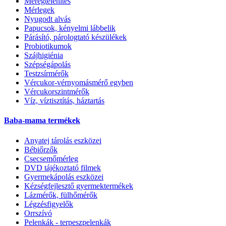
Méregtelenítés
Mérlegek
Nyugodt alvás
Papucsok, kényelmi lábbelik
Párásító, párologtató készülékek
Probiotikumok
Szájhigiénia
Szépségápolás
Testzsírmérők
Vércukor-vérnyomásmérő egyben
Vércukorszintmérők
Víz, víztisztítás, háztartás
Baba-mama termékek
Anyatej tárolás eszközei
Bébiőrzők
Csecsemőmérleg
DVD tájékoztató filmek
Gyermekápolás eszközei
Kézségfejlesztő gyermektermékek
Lázmérők, fülhőmérők
Légzésfigyelők
Orrszívó
Pelenkák - terpeszpelenkák