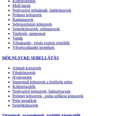
Kötésrögzítők
Mull-lapok
Nedvszívó sebpárnák, habkötszerek
Polimer kötszerek
Ragtapaszok
Sebösszehúzó kötszerek
Szigetkötszerek, sebtapaszok
Tupferek, tamponok
Vatták
Vénakanül-, vénás eszköz rögzítők
Vérzéscsillapító termékek
MÖLNLYCKE SEBELLÁTÁS
Alginát kotszerek
Filmkötszerek
Hydrogelek
Impregnál kötszerek a fertőzött sebre
Kötésrögzítők
Nedvszívó kötszerek, habszivacsok
Polimer kötszerek - puha szilikon kötszerek
Prior termékek
Szigetkötszerek
Vitaminok, nyomelemek, táplálék kiegészítők