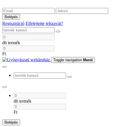
Belépés
Regisztráció
Elfelejtette jelszavát?
db termék
Ft
Toggle navigation
Menü
db termék
Ft
Belépés