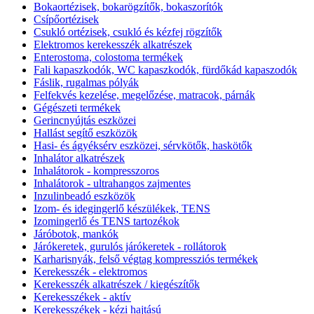
Bokaortézisek, bokarögzítők, bokaszorítók
Csípőortézisek
Csukló ortézisek, csukló és kézfej rögzítők
Elektromos kerekesszék alkatrészek
Enterostoma, colostoma termékek
Fali kapaszkodók, WC kapaszkodók, fürdőkád kapaszodók
Fáslik, rugalmas pólyák
Felfekvés kezelése, megelőzése, matracok, párnák
Gégészeti termékek
Gerincnyújtás eszközei
Hallást segítő eszközök
Hasi- és ágyéksérv eszközei, sérvkötők, haskötők
Inhalátor alkatrészek
Inhalátorok - kompresszoros
Inhalátorok - ultrahangos zajmentes
Inzulinbeadó eszközök
Izom- és idegingerlő készülékek, TENS
Izomingerlő és TENS tartozékok
Járóbotok, mankók
Járókeretek, gurulós járókeretek - rollátorok
Karharisnyák, felső végtag kompressziós termékek
Kerekesszék - elektromos
Kerekesszék alkatrészek / kiegészítők
Kerekesszékek - aktív
Kerekesszékek - kézi hajtású