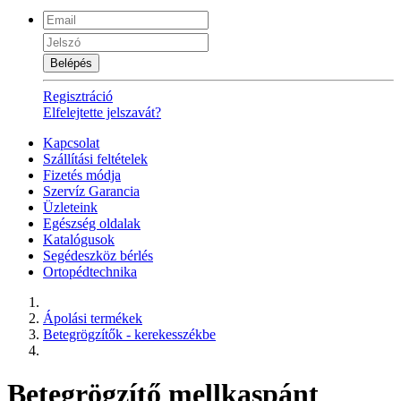
Belépés
Regisztráció
Elfelejtette jelszavát?
Kapcsolat
Szállítási feltételek
Fizetés módja
Szervíz Garancia
Üzleteink
Egészség oldalak
Katalógusok
Segédeszköz bérlés
Ortopédtechnika
Ápolási termékek
Betegrögzítők - kerekesszékbe
Betegrögzítő mellkaspánt