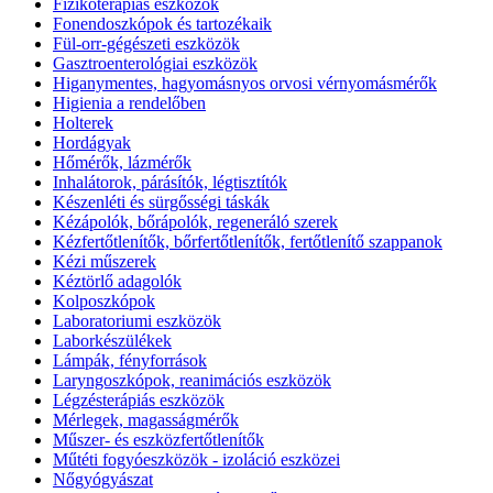
Fizikoterápiás eszközök
Fonendoszkópok és tartozékaik
Fül-orr-gégészeti eszközök
Gasztroenterológiai eszközök
Higanymentes, hagyomásnyos orvosi vérnyomásmérők
Higienia a rendelőben
Holterek
Hordágyak
Hőmérők, lázmérők
Inhalátorok, párásítók, légtisztítók
Készenléti és sürgősségi táskák
Kézápolók, bőrápolók, regeneráló szerek
Kézfertőtlenítők, bőrfertőtlenítők, fertőtlenítő szappanok
Kézi műszerek
Kéztörlő adagolók
Kolposzkópok
Laboratoriumi eszközök
Laborkészülékek
Lámpák, fényforrások
Laryngoszkópok, reanimációs eszközök
Légzésterápiás eszközök
Mérlegek, magasságmérők
Műszer- és eszközfertőtlenítők
Műtéti fogyóeszközök - izoláció eszközei
Nőgyógyászat