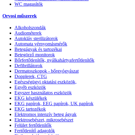
WC magasítók
Orvosi műszerek
Alkoholszondák
Audiométerek
Autokláv sterilizátorok
Automata vérnyomásmérők
Betegágyak és tartozékai
Betegörző monitorok
Bőrfertőtlenítők, nyálkahártyafertőtlenítők
Defibrillátorok
Dermatoszkopok - bőrgyógyászat
Dopplerek, CTG
Egészségügyi oktatási eszközök,
Egyéb eszközök
Egyszer használatos eszközök
EKG készülékek
EKG papírok, EEG papírok, UK papírok
EKG tartozékok
Elektromos intenzív beteg ágyak
Elektrosebészet, mikrosebészet
Felület fertőtlenítők
Fertőtlenítő adagolók