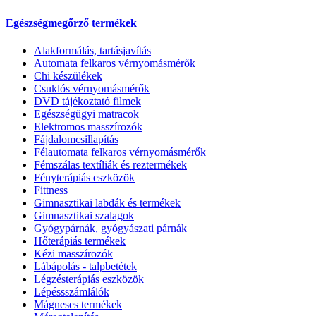
Egészségmegőrző termékek
Alakformálás, tartásjavítás
Automata felkaros vérnyomásmérők
Chi készülékek
Csuklós vérnyomásmérők
DVD tájékoztató filmek
Egészségügyi matracok
Elektromos masszírozók
Fájdalomcsillapítás
Félautomata felkaros vérnyomásmérők
Fémszálas textíliák és reztermékek
Fényterápiás eszközök
Fittness
Gimnasztikai labdák és termékek
Gimnasztikai szalagok
Gyógypárnák, gyógyászati párnák
Hőterápiás termékek
Kézi masszírozók
Lábápolás - talpbetétek
Légzésterápiás eszközök
Lépéssszámlálók
Mágneses termékek