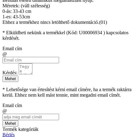
Bénulás esetén dinamikus megtámasztást nyújt.
Méretek: (váll szélesség)
0-ás: 33-43 cm
1-es: 43-53cm
Ehhez a termékhez nincs letölthető dokumentáció.(01)
* Elküldheti nekünk a termékkel (Kód:
U00006934
) kapcsolatos
kérdését.
Email cím
@
Kérdés:
Mehet
* Lehetősége van értesítést kérni email címére, ha a termék raktárra
kerül. Ehhez nem kell mást tennie, mint megadni email címét.
Email cím
@
Mehet
Termék kategóriák
Bérlés