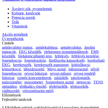
Ásványi sók, nyomelemek
Krémek, kenőcsök
Potencia szerek
Teák
Vitaminok
Akciós termékek
Új termékeink
Cimkék
antidecubitor matrac,
antidekubitusz,
antudecubitus,
ápolási
matracok,
EKG készülék,
elektromos izomstimulátorok,
EMS
készülék,
fájdalomcsillapitó tens,
felfekvés,
felfekvés kezelése,
fonendoscop,
fonendoszkóp,
fürdőszoba kapaszkodó,
hordozható
EKG,
kerekesszék,
kerekesszék transzport,
kötözőkocsi,
kötszerkocsi,
lábszárszoritó,
Mayo asztal,
műszerasztal,
nővér
fonendoscop,
orvosi bútorzat,
orvosi műszer,
orvosi rendelő
bútorzat,
oxigén koncentrátorok,
párásítók,
párologtatók,
pulzoximéter,
pusoximeter,
Sonnenburg asztal,
stetoscop,
TENS
stimulátor,
térdkalács rögzítő,
térdrögzítők,
térdszorítók,
vádliszorító,
véroxigénszint mérő,
Előzmények
Fejlesztési tanácsok
* Elküldheti nekünk webáruházunkkal kapcsolatos észrevételeit,