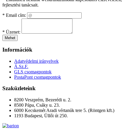
fejlesztési tanácsait.
*
Email cím:
*
Üzenet:
Mehet
Információk
Adatvédelmi irányelvek
Á.Sz.F.
GLS csomagpontok
PostaPont csomagpontok
Szaküzleteink
8200 Veszprém, Bezerédi u. 2.
8500 Pápa, Csáky u. 23.
6000 Kecskemét Aradi vértanúk tere 5. (Röntgen kft.)
1193 Budapest, Üllői út 250.