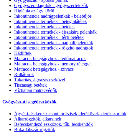
Gyógyászati - ápolási párnák
Gyógyszeradagolók - gyógyszerfelezők
Higiénia az ágy körül
Inkontinencia nadrágpelenkák - belebújós
Inkontinencia termékek - beteg alátétek
Inkontinencia termékek - betétek
Inkontinencia termékek - éjszakára pelenkák
Inkontinencia termékek - férfi betétek
Inkontinencia termékek - nappali pelenkák
Inkontinencia termékek - rögzítő nadrágok
Kádliftek
Matracok betegágyhoz - fedőmatracok
Matracok betegágyhoz - memory réteggel
Matracok betegágyhoz - szivacs
Rollátorok
Takarítás, ágyazás eszközei
Tisztasági betétek
Vízhatlan matracvédők
Gyógyászati segédeszközök
Ágyéki- és keresztcsonti ortézisek, derékövek, derékszorítók
Alkarrögzítők, alkarsinek
Befecskendező eszközök, tűk, fecskendők
Boka-lábszár rögzítők