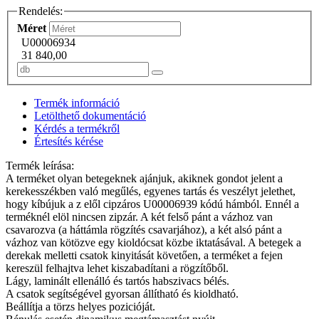
Rendelés:
Méret
U00006934
31 840,00
Termék információ
Letölthető dokumentáció
Kérdés a termékről
Értesítés kérése
Termék leírása:
A terméket olyan betegeknek ajánjuk, akiknek gondot jelent a
kerekesszékben való megűlés, egyenes tartás és veszélyt jelethet,
hogy kíbújuk a z elől cipzáros U00006939 kódú hámból. Ennél a
terméknél elöl nincsen zipzár. A két felső pánt a vázhoz van
csavarozva (a háttámla rögzítés csavarjához), a két alsó pánt a
vázhoz van kötözve egy kioldócsat közbe iktatásával. A betegek a
derekak melletti csatok kinyitását követően, a terméket a fejen
kereszül felhajtva lehet kiszabadítani a rögzítőből.
Lágy, laminált ellenálló és tartós habszivacs bélés.
A csatok segítségével gyorsan állítható és kioldható.
Beállítja a törzs helyes pozicióját.