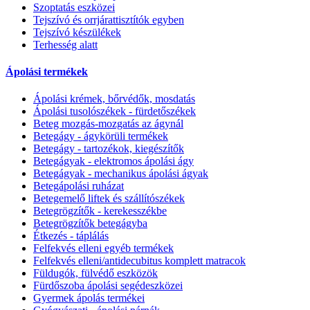
Szoptatás eszközei
Tejszívó és orrjárattisztítók egyben
Tejszívó készülékek
Terhesség alatt
Ápolási termékek
Ápolási krémek, bőrvédők, mosdatás
Ápolási tusolószékek - fürdetőszékek
Beteg mozgás-mozgatás az ágynál
Betegágy - ágykörüli termékek
Betegágy - tartozékok, kiegészítők
Betegágyak - elektromos ápolási ágy
Betegágyak - mechanikus ápolási ágyak
Betegápolási ruházat
Betegemelő liftek és szállítószékek
Betegrögzítők - kerekesszékbe
Betegrögzítők betegágyba
Étkezés - táplálás
Felfekvés elleni egyéb termékek
Felfekvés elleni/antidecubitus komplett matracok
Füldugók, fülvédő eszközök
Fürdőszoba ápolási segédeszközei
Gyermek ápolás termékei