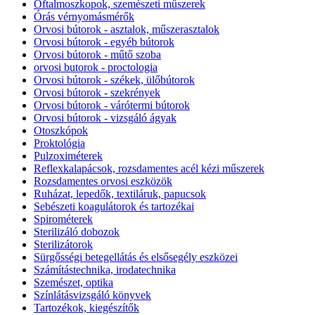
Oftalmoszkopok, szemészeti műszerek
Órás vérnyomásmérők
Orvosi bútorok - asztalok, műszerasztalok
Orvosi bútorok - egyéb bútorok
Orvosi bútorok - műtő szoba
orvosi butorok - proctologia
Orvosi bútorok - székek, ülőbútorok
Orvosi bútorok - szekrények
Orvosi bútorok - várótermi bútorok
Orvosi bútorok - vizsgáló ágyak
Otoszkópok
Proktológia
Pulzoximéterek
Reflexkalapácsok, rozsdamentes acél kézi műszerek
Rozsdamentes orvosi eszközök
Ruházat, lepedők, textiláruk, papucsok
Sebészeti koagulátorok és tartozékai
Spirométerek
Sterilizáló dobozok
Sterilizátorok
Sürgősségi betegellátás és elsősegély eszközei
Számítástechnika, irodatechnika
Szemészet, optika
Színlátásvizsgáló könyvek
Tartozékok, kiegészítők