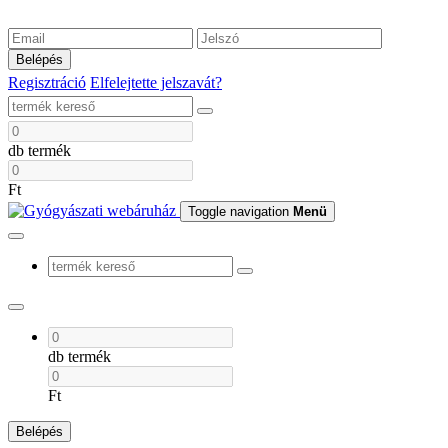
Belépés
Regisztráció
Elfelejtette jelszavát?
db termék
Ft
Toggle navigation
Menü
db termék
Ft
Belépés