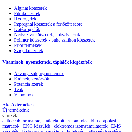
Alginát kotszerek
Filmkötszerek
Hydrogelek
Impregnál kötszerek a fertőzött sebre
Kötésrögzítők
Nedvszívó kötszerek, habszivacsok
Polimer kötszerek - puha szilikon kötszerek
Prior termékek
Szigetkötszerek
Vitaminok, nyomelemek, táplálék kiegészítők
Ásványi sók, nyomelemek
Krémek, kenőcsök
Potencia szerek
Teák
Vitaminok
Akciós termékek
Új termékeink
Cimkék
antidecubitor matrac,
antidekubitusz,
antudecubitus,
ápolási
matracok,
EKG készülék,
elektromos izomstimulátorok,
EMS
készülék,
fájdalomcsillapitó tens,
felfekvés,
felfekvés kezelése,