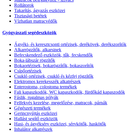
Rollátorok
Takarítás, ágyazás eszközei
Tisztasági betétek
Vízhatlan matracvédők
Gyógyászati segédeszközök
Ágyéki- és keresztcsonti ortézisek, derékövek, derékszorítók
Alkarrögzítők, alkarsinek
Befecskendező eszközök, tűk, fecskendők
Boka-lábszár rögzítők
Bokaortézisek, bokarögzítők, bokaszorítók
Csípőortézisek
Csukló ortézisek, csukló és kézfej rögzítők
Elektromos kerekesszék alkatrészek
Enterostoma, colostoma termékek
Fali kapaszkodók, WC kapaszkodók, fürdőkád kapaszodók
Fáslik, rugalmas pólyák
Felfekvés kezelése, megelőzése, matracok, párnák
Gégészeti termékek
Gerincnyújtás eszközei
Hallást segítő eszközök
Hasi- és ágyéksérv eszközei, sérvkötők, haskötők
Inhalátor alkatrészek