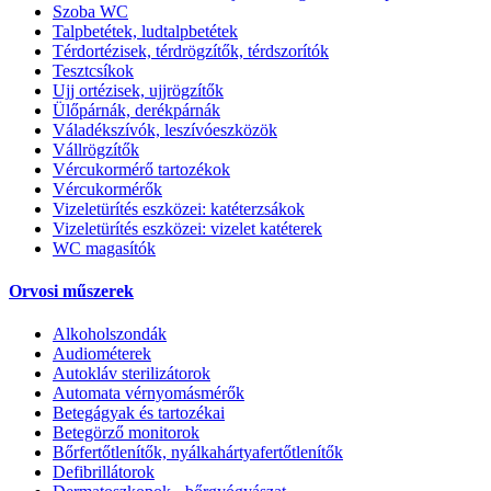
Szoba WC
Talpbetétek, ludtalpbetétek
Térdortézisek, térdrögzítők, térdszorítók
Tesztcsíkok
Ujj ortézisek, ujjrögzítők
Ülőpárnák, derékpárnák
Váladékszívók, leszívóeszközök
Vállrögzítők
Vércukormérő tartozékok
Vércukormérők
Vizeletürítés eszközei: katéterzsákok
Vizeletürítés eszközei: vizelet katéterek
WC magasítók
Orvosi műszerek
Alkoholszondák
Audiométerek
Autokláv sterilizátorok
Automata vérnyomásmérők
Betegágyak és tartozékai
Betegörző monitorok
Bőrfertőtlenítők, nyálkahártyafertőtlenítők
Defibrillátorok