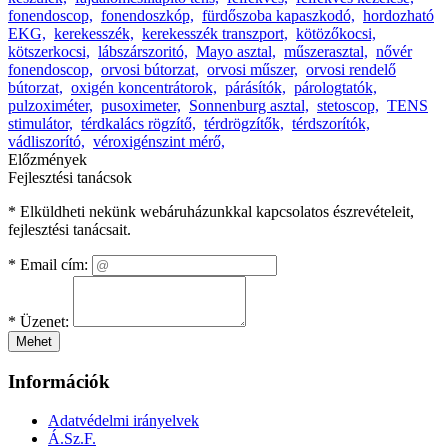
fonendoscop,
fonendoszkóp,
fürdőszoba kapaszkodó,
hordozható
EKG,
kerekesszék,
kerekesszék transzport,
kötözőkocsi,
kötszerkocsi,
lábszárszoritó,
Mayo asztal,
műszerasztal,
nővér
fonendoscop,
orvosi bútorzat,
orvosi műszer,
orvosi rendelő
bútorzat,
oxigén koncentrátorok,
párásítók,
párologtatók,
pulzoximéter,
pusoximeter,
Sonnenburg asztal,
stetoscop,
TENS
stimulátor,
térdkalács rögzítő,
térdrögzítők,
térdszorítók,
vádliszorító,
véroxigénszint mérő,
Előzmények
Fejlesztési tanácsok
* Elküldheti nekünk webáruházunkkal kapcsolatos észrevételeit,
fejlesztési tanácsait.
*
Email cím:
*
Üzenet:
Mehet
Információk
Adatvédelmi irányelvek
Á.Sz.F.