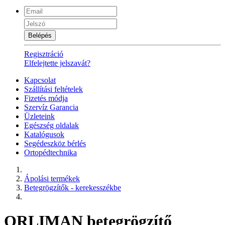
Belépés
Regisztráció
Elfelejtette jelszavát?
Kapcsolat
Szállítási feltételek
Fizetés módja
Szervíz Garancia
Üzleteink
Egészség oldalak
Katalógusok
Segédeszköz bérlés
Ortopédtechnika
Ápolási termékek
Betegrögzítők - kerekesszékbe
ORLIMAN betegrögzítő