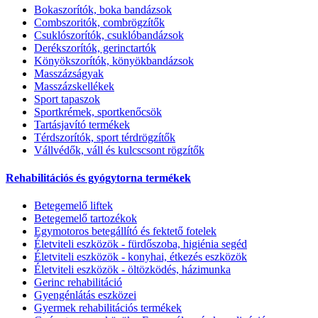
Bokaszorítók, boka bandázsok
Combszoritók, combrögzítők
Csuklószorítók, csuklóbandázsok
Derékszorítók, gerinctartók
Könyökszorítók, könyökbandázsok
Masszázságyak
Masszázskellékek
Sport tapaszok
Sportkrémek, sportkenőcsök
Tartásjavító termékek
Térdszorítók, sport térdrögzítők
Vállvédők, váll és kulcscsont rögzítők
Rehabilitációs és gyógytorna termékek
Betegemelő liftek
Betegemelő tartozékok
Egymotoros betegállító és fektető fotelek
Életviteli eszközök - fürdőszoba, higiénia segéd
Életviteli eszközök - konyhai, étkezés eszközök
Életviteli eszközök - öltözködés, házimunka
Gerinc rehabilitáció
Gyengénlátás eszközei
Gyermek rehabilitációs termékek