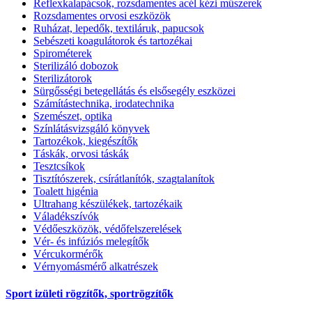
Reflexkalapácsok, rozsdamentes acél kézi műszerek
Rozsdamentes orvosi eszközök
Ruházat, lepedők, textiláruk, papucsok
Sebészeti koagulátorok és tartozékai
Spirométerek
Sterilizáló dobozok
Sterilizátorok
Sürgősségi betegellátás és elsősegély eszközei
Számítástechnika, irodatechnika
Szemészet, optika
Színlátásvizsgáló könyvek
Tartozékok, kiegészítők
Táskák, orvosi táskák
Tesztcsíkok
Tisztítószerek, csírátlanítók, szagtalanítok
Toalett higénia
Ultrahang készülékek, tartozékaik
Váladékszívók
Védőeszközök, védőfelszerelések
Vér- és infúziós melegítők
Vércukormérők
Vérnyomásmérő alkatrészek
Sport izületi rögzítők, sportrögzítők