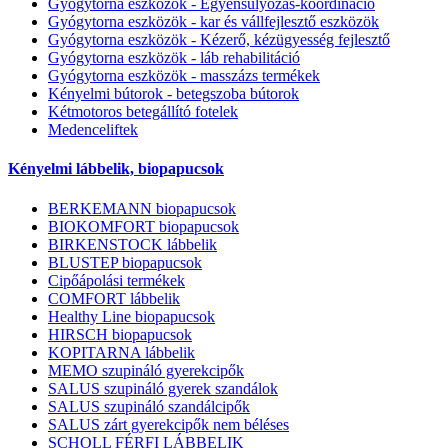
Gyógytorna eszközök - Egyensúlyozás-koordináció
Gyógytorna eszközök - kar és vállfejlesztő eszközök
Gyógytorna eszközök - Kézerő, kézügyesség fejlesztő
Gyógytorna eszközök - láb rehabilitáció
Gyógytorna eszközök - masszázs termékek
Kényelmi bútorok - betegszoba bútorok
Kétmotoros betegállító fotelek
Medenceliftek
Kényelmi lábbelik, biopapucsok
BERKEMANN biopapucsok
BIOKOMFORT biopapucsok
BIRKENSTOCK lábbelik
BLUSTEP biopapucsok
Cipőápolási termékek
COMFORT lábbelik
Healthy Line biopapucsok
HIRSCH biopapucsok
KOPITARNA lábbelik
MEMO szupináló gyerekcipők
SALUS szupináló gyerek szandálok
SALUS szupináló szandálcipők
SALUS zárt gyerekcipők nem béléses
SCHOLL FÉRFI LÁBBELIK