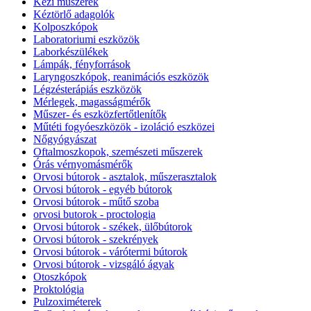
Kézi műszerek
Kéztörlő adagolók
Kolposzkópok
Laboratoriumi eszközök
Laborkészülékek
Lámpák, fényforrások
Laryngoszkópok, reanimációs eszközök
Légzésterápiás eszközök
Mérlegek, magasságmérők
Műszer- és eszközfertőtlenítők
Műtéti fogyóeszközök - izoláció eszközei
Nőgyógyászat
Oftalmoszkopok, szemészeti műszerek
Órás vérnyomásmérők
Orvosi bútorok - asztalok, műszerasztalok
Orvosi bútorok - egyéb bútorok
Orvosi bútorok - műtő szoba
orvosi butorok - proctologia
Orvosi bútorok - székek, ülőbútorok
Orvosi bútorok - szekrények
Orvosi bútorok - várótermi bútorok
Orvosi bútorok - vizsgáló ágyak
Otoszkópok
Proktológia
Pulzoximéterek