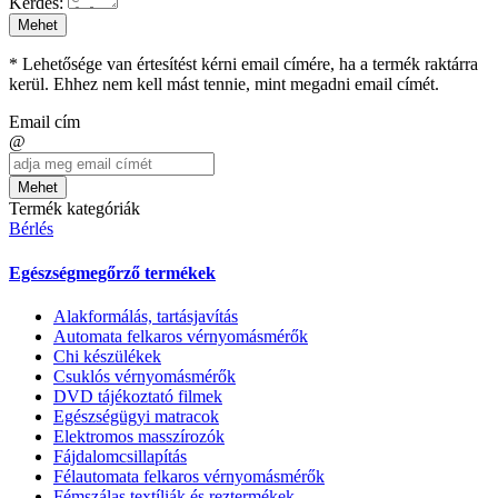
Kérdés:
Mehet
* Lehetősége van értesítést kérni email címére, ha a termék raktárra
kerül. Ehhez nem kell mást tennie, mint megadni email címét.
Email cím
@
Mehet
Termék kategóriák
Bérlés
Egészségmegőrző termékek
Alakformálás, tartásjavítás
Automata felkaros vérnyomásmérők
Chi készülékek
Csuklós vérnyomásmérők
DVD tájékoztató filmek
Egészségügyi matracok
Elektromos masszírozók
Fájdalomcsillapítás
Félautomata felkaros vérnyomásmérők
Fémszálas textíliák és reztermékek