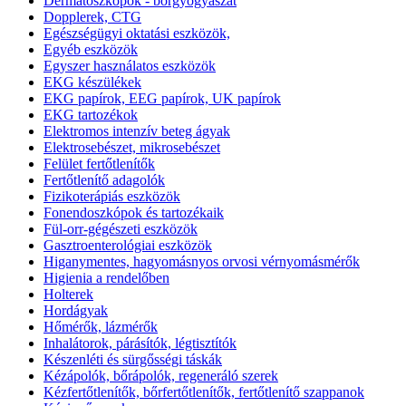
Dermatoszkopok - bőrgyógyászat
Dopplerek, CTG
Egészségügyi oktatási eszközök,
Egyéb eszközök
Egyszer használatos eszközök
EKG készülékek
EKG papírok, EEG papírok, UK papírok
EKG tartozékok
Elektromos intenzív beteg ágyak
Elektrosebészet, mikrosebészet
Felület fertőtlenítők
Fertőtlenítő adagolók
Fizikoterápiás eszközök
Fonendoszkópok és tartozékaik
Fül-orr-gégészeti eszközök
Gasztroenterológiai eszközök
Higanymentes, hagyomásnyos orvosi vérnyomásmérők
Higienia a rendelőben
Holterek
Hordágyak
Hőmérők, lázmérők
Inhalátorok, párásítók, légtisztítók
Készenléti és sürgősségi táskák
Kézápolók, bőrápolók, regeneráló szerek
Kézfertőtlenítők, bőrfertőtlenítők, fertőtlenítő szappanok