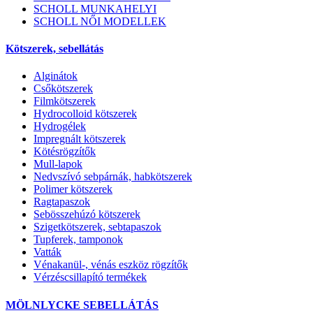
SCHOLL MUNKAHELYI
SCHOLL NŐI MODELLEK
Kötszerek, sebellátás
Alginátok
Csőkötszerek
Filmkötszerek
Hydrocolloid kötszerek
Hydrogélek
Impregnált kötszerek
Kötésrögzítők
Mull-lapok
Nedvszívó sebpárnák, habkötszerek
Polimer kötszerek
Ragtapaszok
Sebösszehúzó kötszerek
Szigetkötszerek, sebtapaszok
Tupferek, tamponok
Vatták
Vénakanül-, vénás eszköz rögzítők
Vérzéscsillapító termékek
MÖLNLYCKE SEBELLÁTÁS