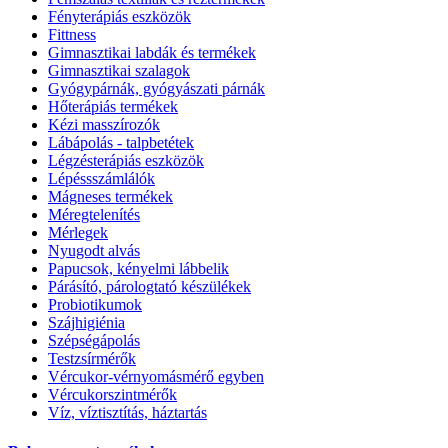
Fényterápiás eszközök
Fittness
Gimnasztikai labdák és termékek
Gimnasztikai szalagok
Gyógypárnák, gyógyászati párnák
Hőterápiás termékek
Kézi masszírozók
Lábápolás - talpbetétek
Légzésterápiás eszközök
Lépéssszámlálók
Mágneses termékek
Méregtelenítés
Mérlegek
Nyugodt alvás
Papucsok, kényelmi lábbelik
Párásító, párologtató készülékek
Probiotikumok
Szájhigiénia
Szépségápolás
Testzsírmérők
Vércukor-vérnyomásmérő egyben
Vércukorszintmérők
Víz, víztisztítás, háztartás