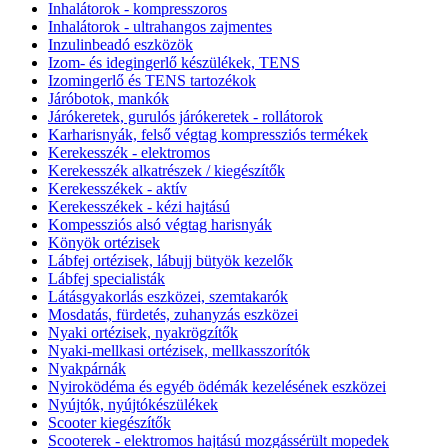
Inhalátorok - kompresszoros
Inhalátorok - ultrahangos zajmentes
Inzulinbeadó eszközök
Izom- és idegingerlő készülékek, TENS
Izomingerlő és TENS tartozékok
Járóbotok, mankók
Járókeretek, gurulós járókeretek - rollátorok
Karharisnyák, felső végtag kompressziós termékek
Kerekesszék - elektromos
Kerekesszék alkatrészek / kiegészítők
Kerekesszékek - aktív
Kerekesszékek - kézi hajtású
Kompessziós alsó végtag harisnyák
Könyök ortézisek
Lábfej ortézisek, lábujj bütyök kezelők
Lábfej specialisták
Látásgyakorlás eszközei, szemtakarók
Mosdatás, fürdetés, zuhanyzás eszközei
Nyaki ortézisek, nyakrögzítők
Nyaki-mellkasi ortézisek, mellkasszorítók
Nyakpárnák
Nyiroködéma és egyéb ödémák kezelésének eszközei
Nyújtók, nyújtókészülékek
Scooter kiegészítők
Scooterek - elektromos hajtású mozgássérült mopedek