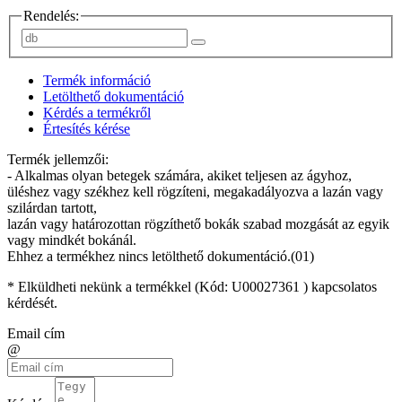
Rendelés:
Termék információ
Letölthető dokumentáció
Kérdés a termékről
Értesítés kérése
Termék jellemzői:
- Alkalmas olyan betegek számára, akiket teljesen az ágyhoz,
üléshez vagy székhez kell rögzíteni, megakadályozva a lazán vagy
szilárdan tartott,
lazán vagy határozottan rögzíthető bokák szabad mozgását az egyik
vagy mindkét bokánál.
Ehhez a termékhez nincs letölthető dokumentáció.(01)
* Elküldheti nekünk a termékkel (Kód:
U00027361
) kapcsolatos
kérdését.
Email cím
@