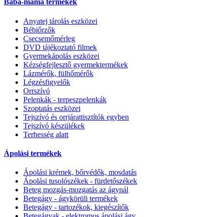
Baba-mama termékek
Anyatej tárolás eszközei
Bébiőrzők
Csecsemőmérleg
DVD tájékoztató filmek
Gyermekápolás eszközei
Kézségfejlesztő gyermektermékek
Lázmérők, fülhőmérők
Légzésfigyelők
Orrszívó
Pelenkák - terpeszpelenkák
Szoptatás eszközei
Tejszívó és orrjárattisztítók egyben
Tejszívó készülékek
Terhesség alatt
Ápolási termékek
Ápolási krémek, bőrvédők, mosdatás
Ápolási tusolószékek - fürdetőszékek
Beteg mozgás-mozgatás az ágynál
Betegágy - ágykörüli termékek
Betegágy - tartozékok, kiegészítők
Betegágyak - elektromos ápolási ágy