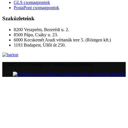
GLS csomagpontok
PostaPont csomagpontok
Szaküzleteink
8200 Veszprém, Bezerédi u. 2.
8500 Pápa, Csáky u. 23.
6000 Kecskemét Aradi vértanúk tere 5. (Röntgen kft.)
1193 Budapest, Üllői út 250.
© 2007-2026 Humagor Bt. Minden jog fenntartva.