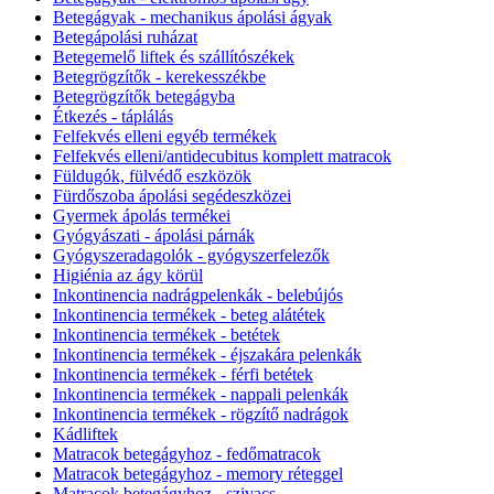
Betegágyak - mechanikus ápolási ágyak
Betegápolási ruházat
Betegemelő liftek és szállítószékek
Betegrögzítők - kerekesszékbe
Betegrögzítők betegágyba
Étkezés - táplálás
Felfekvés elleni egyéb termékek
Felfekvés elleni/antidecubitus komplett matracok
Füldugók, fülvédő eszközök
Fürdőszoba ápolási segédeszközei
Gyermek ápolás termékei
Gyógyászati - ápolási párnák
Gyógyszeradagolók - gyógyszerfelezők
Higiénia az ágy körül
Inkontinencia nadrágpelenkák - belebújós
Inkontinencia termékek - beteg alátétek
Inkontinencia termékek - betétek
Inkontinencia termékek - éjszakára pelenkák
Inkontinencia termékek - férfi betétek
Inkontinencia termékek - nappali pelenkák
Inkontinencia termékek - rögzítő nadrágok
Kádliftek
Matracok betegágyhoz - fedőmatracok
Matracok betegágyhoz - memory réteggel
Matracok betegágyhoz - szivacs