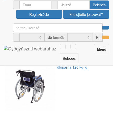
Ápolási termékek
Felfekvés elleni egyéb termékek
Belépés
Regisztráció
Elfelejtette jelszavát?
Elektromos antudecubitus
ülőpárna 120 kg-ig
db termék
Ft
Cikkszám: U00033720
Toggle
Menü
navigation
Belépés