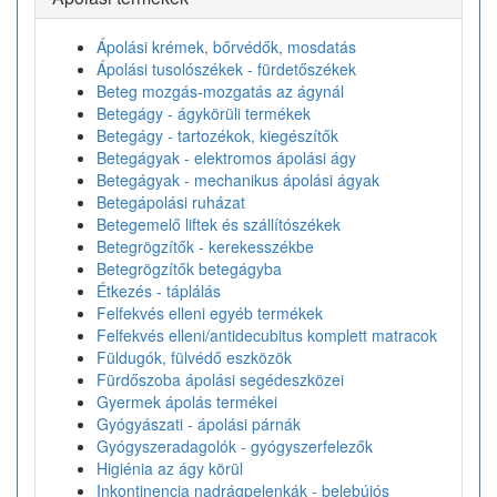
Ápolási krémek, bőrvédők, mosdatás
Ápolási tusolószékek - fürdetőszékek
Beteg mozgás-mozgatás az ágynál
Betegágy - ágykörüli termékek
Betegágy - tartozékok, kiegészítők
Betegágyak - elektromos ápolási ágy
Betegágyak - mechanikus ápolási ágyak
Betegápolási ruházat
Betegemelő liftek és szállítószékek
Betegrögzítők - kerekesszékbe
Betegrögzítők betegágyba
Étkezés - táplálás
Felfekvés elleni egyéb termékek
Felfekvés elleni/antidecubitus komplett matracok
Füldugók, fülvédő eszközök
Fürdőszoba ápolási segédeszközei
Gyermek ápolás termékei
Gyógyászati - ápolási párnák
Gyógyszeradagolók - gyógyszerfelezők
Higiénia az ágy körül
Inkontinencia nadrágpelenkák - belebújós