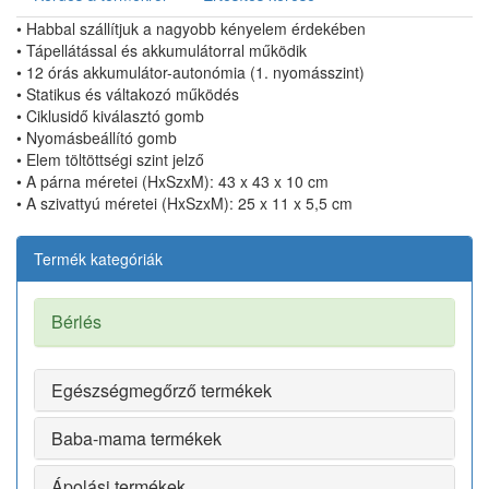
• Habbal szállítjuk a nagyobb kényelem érdekében
• Tápellátással és akkumulátorral működik
• 12 órás akkumulátor-autonómia (1. nyomásszint)
• Statikus és váltakozó működés
• Ciklusidő kiválasztó gomb
• Nyomásbeállító gomb
• Elem töltöttségi szint jelző
• A párna méretei (HxSzxM): 43 x 43 x 10 cm
• A szivattyú méretei (HxSzxM): 25 x 11 x 5,5 cm
Termék kategóriák
Bérlés
Egészségmegőrző termékek
Baba-mama termékek
Ápolási termékek