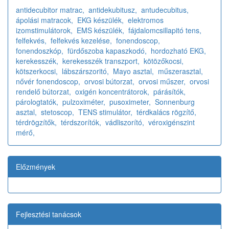
antidecubitor matrac,
antidekubitusz,
antudecubitus,
ápolási matracok,
EKG készülék,
elektromos
izomstimulátorok,
EMS készülék,
fájdalomcsillapitó tens,
felfekvés,
felfekvés kezelése,
fonendoscop,
fonendoszkóp,
fürdőszoba kapaszkodó,
hordozható EKG,
kerekesszék,
kerekesszék transzport,
kötözőkocsi,
kötszerkocsi,
lábszárszoritó,
Mayo asztal,
műszerasztal,
nővér fonendoscop,
orvosi bútorzat,
orvosi műszer,
orvosi
rendelő bútorzat,
oxigén koncentrátorok,
párásítók,
párologtatók,
pulzoximéter,
pusoximeter,
Sonnenburg
asztal,
stetoscop,
TENS stimulátor,
térdkalács rögzítő,
térdrögzítők,
térdszorítók,
vádliszorító,
véroxigénszint
mérő,
Előzmények
Fejlesztési tanácsok