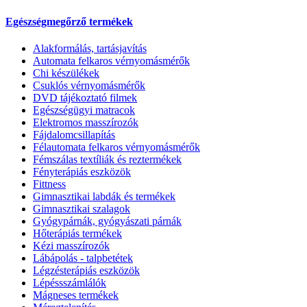
Egészségmegőrző termékek
Alakformálás, tartásjavítás
Automata felkaros vérnyomásmérők
Chi készülékek
Csuklós vérnyomásmérők
DVD tájékoztató filmek
Egészségügyi matracok
Elektromos masszírozók
Fájdalomcsillapítás
Félautomata felkaros vérnyomásmérők
Fémszálas textíliák és reztermékek
Fényterápiás eszközök
Fittness
Gimnasztikai labdák és termékek
Gimnasztikai szalagok
Gyógypárnák, gyógyászati párnák
Hőterápiás termékek
Kézi masszírozók
Lábápolás - talpbetétek
Légzésterápiás eszközök
Lépéssszámlálók
Mágneses termékek