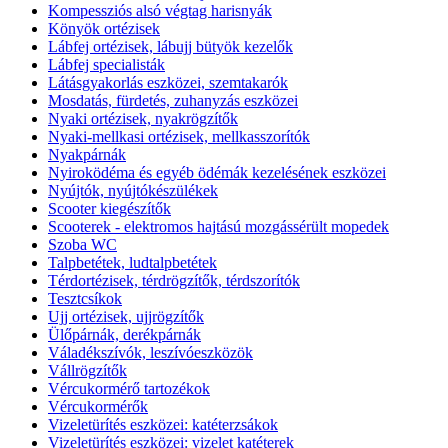
Kompessziós alsó végtag harisnyák
Könyök ortézisek
Lábfej ortézisek, lábujj bütyök kezelők
Lábfej specialisták
Látásgyakorlás eszközei, szemtakarók
Mosdatás, fürdetés, zuhanyzás eszközei
Nyaki ortézisek, nyakrögzítők
Nyaki-mellkasi ortézisek, mellkasszorítók
Nyakpárnák
Nyiroködéma és egyéb ödémák kezelésének eszközei
Nyújtók, nyújtókészülékek
Scooter kiegészítők
Scooterek - elektromos hajtású mozgássérült mopedek
Szoba WC
Talpbetétek, ludtalpbetétek
Térdortézisek, térdrögzítők, térdszorítók
Tesztcsíkok
Ujj ortézisek, ujjrögzítők
Ülőpárnák, derékpárnák
Váladékszívók, leszívóeszközök
Vállrögzítők
Vércukormérő tartozékok
Vércukormérők
Vizeletürítés eszközei: katéterzsákok
Vizeletürítés eszközei: vizelet katéterek