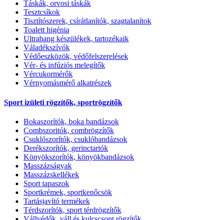
Táskák, orvosi táskák
Tesztcsíkok
Tisztítószerek, csírátlanítók, szagtalanítok
Toalett higénia
Ultrahang készülékek, tartozékaik
Váladékszívók
Védőeszközök, védőfelszerelések
Vér- és infúziós melegítők
Vércukormérők
Vérnyomásmérő alkatrészek
Sport izületi rögzítők, sportrögzítők
Bokaszorítók, boka bandázsok
Combszoritók, combrögzítők
Csuklószorítók, csuklóbandázsok
Derékszorítók, gerinctartók
Könyökszorítók, könyökbandázsok
Masszázságyak
Masszázskellékek
Sport tapaszok
Sportkrémek, sportkenőcsök
Tartásjavító termékek
Térdszorítók, sport térdrögzítők
Vállvédők, váll és kulcscsont rögzítők