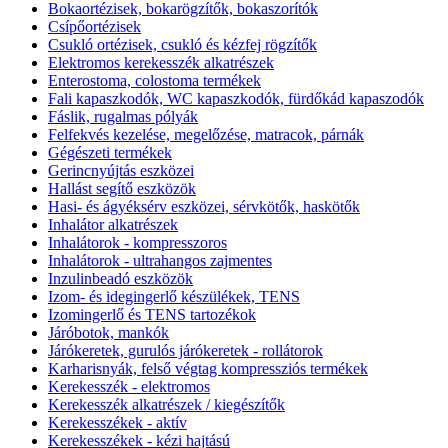
Bokaortézisek, bokarögzítők, bokaszorítók
Csípőortézisek
Csukló ortézisek, csukló és kézfej rögzítők
Elektromos kerekesszék alkatrészek
Enterostoma, colostoma termékek
Fali kapaszkodók, WC kapaszkodók, fürdőkád kapaszodók
Fáslik, rugalmas pólyák
Felfekvés kezelése, megelőzése, matracok, párnák
Gégészeti termékek
Gerincnyújtás eszközei
Hallást segítő eszközök
Hasi- és ágyéksérv eszközei, sérvkötők, haskötők
Inhalátor alkatrészek
Inhalátorok - kompresszoros
Inhalátorok - ultrahangos zajmentes
Inzulinbeadó eszközök
Izom- és idegingerlő készülékek, TENS
Izomingerlő és TENS tartozékok
Járóbotok, mankók
Járókeretek, gurulós járókeretek - rollátorok
Karharisnyák, felső végtag kompressziós termékek
Kerekesszék - elektromos
Kerekesszék alkatrészek / kiegészítők
Kerekesszékek - aktív
Kerekesszékek - kézi hajtású