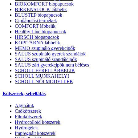
BIOKOMFORT biopapucsok
BIRKENSTOCK lábbelik
BLUSTEP biopapucsok
Cipőápolási termékek
COMFORT lábbelik
Healthy Line biopapucsok
HIRSCH biopapucsok
KOPITARNA lábbelik
MEMO szupináló gyerekcipők
SALUS szupináló gyerek szandálok
SALUS szupináló szandálcipők
SALUS zárt gyerekcipők nem béléses
SCHOLL FÉRFI LÁBBELIK
SCHOLL MUNKAHELYI
SCHOLL NŐI MODELLEK
Kötszerek, sebellátás
Alginátok
Csőkötszerek
Filmkötszerek
Hydrocolloid kötszerek
Hydrogélek
Impregnált kötszerek