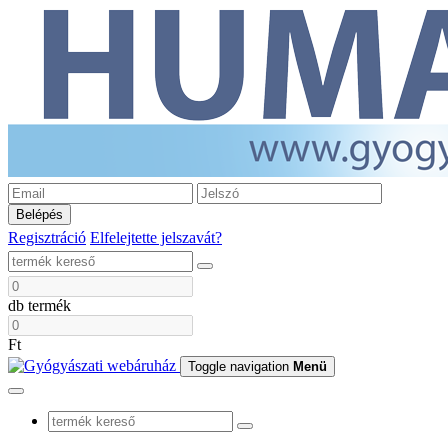
Belépés
Regisztráció
Elfelejtette jelszavát?
db termék
Ft
Toggle navigation
Menü