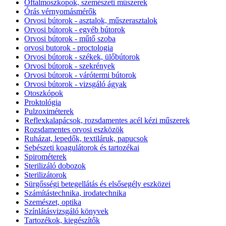
Oftalmoszkopok, szemészeti műszerek
Órás vérnyomásmérők
Orvosi bútorok - asztalok, műszerasztalok
Orvosi bútorok - egyéb bútorok
Orvosi bútorok - műtő szoba
orvosi butorok - proctologia
Orvosi bútorok - székek, ülőbútorok
Orvosi bútorok - szekrények
Orvosi bútorok - várótermi bútorok
Orvosi bútorok - vizsgáló ágyak
Otoszkópok
Proktológia
Pulzoximéterek
Reflexkalapácsok, rozsdamentes acél kézi műszerek
Rozsdamentes orvosi eszközök
Ruházat, lepedők, textiláruk, papucsok
Sebészeti koagulátorok és tartozékai
Spirométerek
Sterilizáló dobozok
Sterilizátorok
Sürgősségi betegellátás és elsősegély eszközei
Számítástechnika, irodatechnika
Szemészet, optika
Színlátásvizsgáló könyvek
Tartozékok, kiegészítők