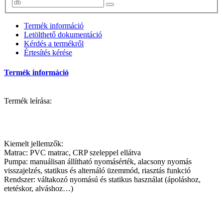
Termék információ
Letölthető dokumentáció
Kérdés a termékről
Értesítés kérése
Termék információ
Termék leírása:
Kiemelt jellemzők:
Matrac: PVC matrac, CRP szeleppel ellátva
Pumpa: manuálisan állítható nyomásérték, alacsony nyomás
visszajelzés, statikus és alternáló üzemmód, riasztás funkció
Rendszer: váltakozó nyomású és statikus használat (ápoláshoz,
etetéskor, alváshoz…)