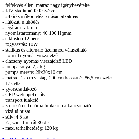
- felfekvés elleni matrac nagy igénybevételre
- I-IV stádiumú felfekvésre
- 24 órás működtetés tartósan alkalmas
- hálózati működés
- légáram: 7 l/min
- nyomástartomány: 40-100 Hgmm
- ciklusidő 12 perc
- fogyasztás: 10W
- statikus és alternáló üzemmód választható
- normál nyomás visszajelző
- alacsony nyomás visszajelző LED
- pumpa súlya: 2,2 kg
- pumpa mérete: 28x20x10 cm
- matrac 12 cm vastag, 200 cm hosszú és 86,5 cm széles
- 17 cella
- gyorscsatlakozó
- CRP szeleppel ellátva
- transport funkció
- 3 utolsó cella párna funkcióra átkapcsolható
- vízállú huzat
- súly: 4,5 kg
- Zajszint 1 m-ről 36 db
- max. terhelhetőség: 120 kg