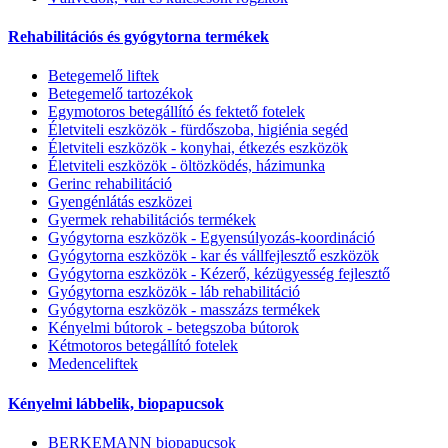
Rehabilitációs és gyógytorna termékek
Betegemelő liftek
Betegemelő tartozékok
Egymotoros betegállító és fektető fotelek
Életviteli eszközök - fürdőszoba, higiénia segéd
Életviteli eszközök - konyhai, étkezés eszközök
Életviteli eszközök - öltözködés, házimunka
Gerinc rehabilitáció
Gyengénlátás eszközei
Gyermek rehabilitációs termékek
Gyógytorna eszközök - Egyensúlyozás-koordináció
Gyógytorna eszközök - kar és vállfejlesztő eszközök
Gyógytorna eszközök - Kézerő, kézügyesség fejlesztő
Gyógytorna eszközök - láb rehabilitáció
Gyógytorna eszközök - masszázs termékek
Kényelmi bútorok - betegszoba bútorok
Kétmotoros betegállító fotelek
Medenceliftek
Kényelmi lábbelik, biopapucsok
BERKEMANN biopapucsok