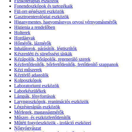
Fizikoterápiás eszközök
Fonendoszkópok és tartozékaik
Fül-orr-gégészeti eszközök
Gasztroenterológiai eszközök
Higanymentes, hagyomásnyos orvosi vérnyomásmérők
Higienia a rendelőben
Holterek
Hordágyak
Hőmérők, lázmérők
Inhalátorok, párásítók, légtisztítók
Készenléti és sürgősségi táskák
Kézápolók, bőrápolók, regeneráló szerek
Kézfertőtlenítők, bőrfertőtlenítők, fertőtlenítő szappanok
Kézi műszerek
Kéztörlő adagolók
Kolposzkópok
Laboratoriumi eszközök
Laborkészülékek
Lámpák, fényforrások
Laryngoszkópok, reanimációs eszközök
Légzésterápiás eszközök
Mérlegek, magasságmérők
Műszer- és eszközfertőtlenítők
Műtéti fogyóeszközök - izoláció eszközei
Nőgyógyászat