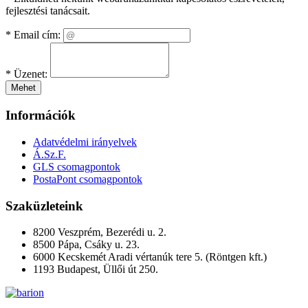
fejlesztési tanácsait.
*
Email cím:
*
Üzenet:
Mehet
Információk
Adatvédelmi irányelvek
Á.Sz.F.
GLS csomagpontok
PostaPont csomagpontok
Szaküzleteink
8200 Veszprém, Bezerédi u. 2.
8500 Pápa, Csáky u. 23.
6000 Kecskemét Aradi vértanúk tere 5. (Röntgen kft.)
1193 Budapest, Üllői út 250.