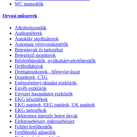
WC magasítók
Orvosi műszerek
Alkoholszondák
Audiométerek
Autokláv sterilizátorok
Automata vérnyomásmérők
Betegágyak és tartozékai
Betegörző monitorok
Bőrfertőtlenítők, nyálkahártyafertőtlenítők
Defibrillátorok
Dermatoszkopok - bőrgyógyászat
Dopplerek, CTG
Egészségügyi oktatási eszközök,
Egyéb eszközök
Egyszer használatos eszközök
EKG készülékek
EKG papírok, EEG papírok, UK papírok
EKG tartozékok
Elektromos intenzív beteg ágyak
Elektrosebészet, mikrosebészet
Felület fertőtlenítők
Fertőtlenítő adagolók