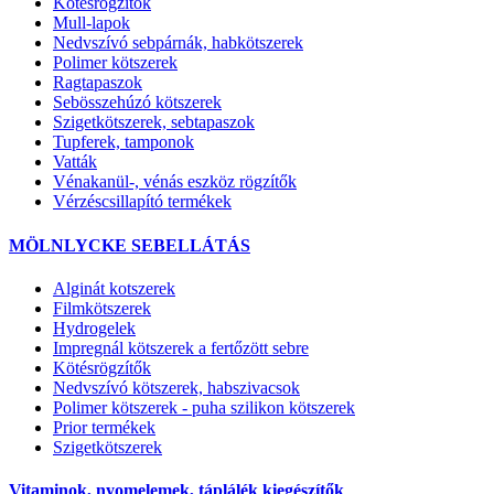
Kötésrögzítők
Mull-lapok
Nedvszívó sebpárnák, habkötszerek
Polimer kötszerek
Ragtapaszok
Sebösszehúzó kötszerek
Szigetkötszerek, sebtapaszok
Tupferek, tamponok
Vatták
Vénakanül-, vénás eszköz rögzítők
Vérzéscsillapító termékek
MÖLNLYCKE SEBELLÁTÁS
Alginát kotszerek
Filmkötszerek
Hydrogelek
Impregnál kötszerek a fertőzött sebre
Kötésrögzítők
Nedvszívó kötszerek, habszivacsok
Polimer kötszerek - puha szilikon kötszerek
Prior termékek
Szigetkötszerek
Vitaminok, nyomelemek, táplálék kiegészítők