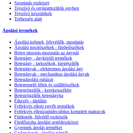
Szoptatás eszközei
Tejszívó és orrjárattisztítók egyben
Tejszívó készülékek
Terhesség alatt
Ápolási termékek
Ápolási krémek, bőrvédők, mosdatás
Ápolási tusolószékek - fürdetőszékek
Beteg mozgás-mozgatás az ágynál
Betegágy - ágykörüli termékek
Betegágy - tartozékok, kiegészítők
Betegágyak - elektromos ápolási ágy
Betegágyak - mechanikus ápolási ágyak
Betegápolási ruházat
Betegemelő liftek és szállítószékek
Betegrögzítők - kerekesszékbe
Betegrögzítők betegágyba
Étkezés - táplálás
Felfekvés elleni egyéb termékek
Felfekvés elleni/antidecubitus komplett matracok
Füldugók, fülvédő eszközök
Fürdőszoba ápolási segédeszközei
Gyermek ápolás termékei
Gyógyászati - ápolási párnák