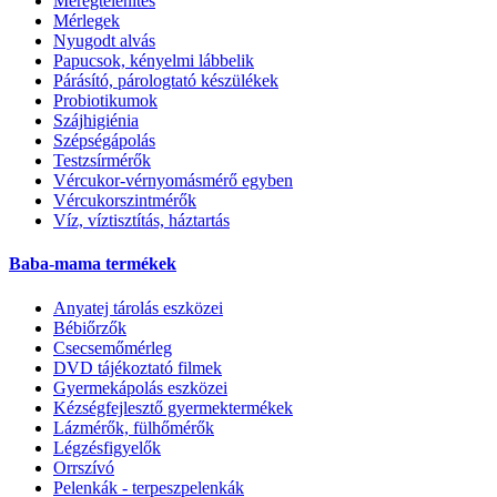
Méregtelenítés
Mérlegek
Nyugodt alvás
Papucsok, kényelmi lábbelik
Párásító, párologtató készülékek
Probiotikumok
Szájhigiénia
Szépségápolás
Testzsírmérők
Vércukor-vérnyomásmérő egyben
Vércukorszintmérők
Víz, víztisztítás, háztartás
Baba-mama termékek
Anyatej tárolás eszközei
Bébiőrzők
Csecsemőmérleg
DVD tájékoztató filmek
Gyermekápolás eszközei
Kézségfejlesztő gyermektermékek
Lázmérők, fülhőmérők
Légzésfigyelők
Orrszívó
Pelenkák - terpeszpelenkák