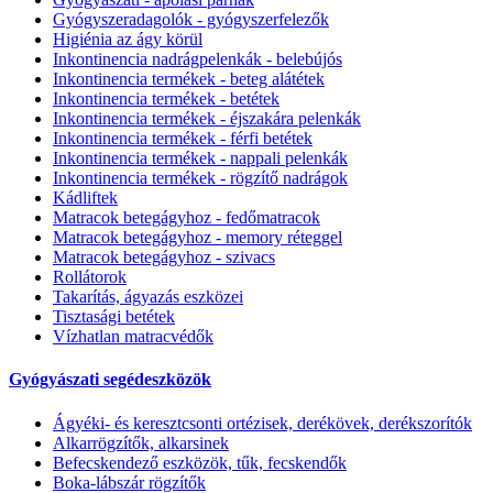
Gyógyszeradagolók - gyógyszerfelezők
Higiénia az ágy körül
Inkontinencia nadrágpelenkák - belebújós
Inkontinencia termékek - beteg alátétek
Inkontinencia termékek - betétek
Inkontinencia termékek - éjszakára pelenkák
Inkontinencia termékek - férfi betétek
Inkontinencia termékek - nappali pelenkák
Inkontinencia termékek - rögzítő nadrágok
Kádliftek
Matracok betegágyhoz - fedőmatracok
Matracok betegágyhoz - memory réteggel
Matracok betegágyhoz - szivacs
Rollátorok
Takarítás, ágyazás eszközei
Tisztasági betétek
Vízhatlan matracvédők
Gyógyászati segédeszközök
Ágyéki- és keresztcsonti ortézisek, derékövek, derékszorítók
Alkarrögzítők, alkarsinek
Befecskendező eszközök, tűk, fecskendők
Boka-lábszár rögzítők