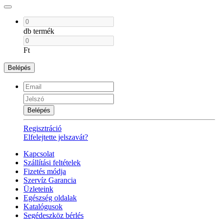
db termék
Ft
Belépés
Belépés
Regisztráció
Elfelejtette jelszavát?
Kapcsolat
Szállítási feltételek
Fizetés módja
Szervíz Garancia
Üzleteink
Egészség oldalak
Katalógusok
Segédeszköz bérlés