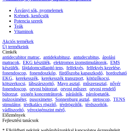
Ásványi sók, nyomelemek
Krémek, kenőcsök
Potencia szerek
Teák
Vitaminok
Akciós termékek
Új termékeink
Cimkék
antidecubitor matrac,
antidekubitusz,
antudecubitus,
ápolási
matracok,
EKG készülék,
elektromos izomstimulátorok,
EMS
készülék,
fájdalomcsillapitó tens,
felfekvés,
felfekvés kezelése,
fonendoscop,
fonendoszkóp,
fürdőszoba kapaszkodó,
hordozható
EKG,
kerekesszék,
kerekesszék transzport,
kötözőkocsi,
kötszerkocsi,
lábszárszoritó,
Mayo asztal,
műszerasztal,
nővér
fonendoscop,
orvosi bútorzat,
orvosi műszer,
orvosi rendelő
bútorzat,
oxigén koncentrátorok,
párásítók,
párologtatók,
pulzoximéter,
pusoximeter,
Sonnenburg asztal,
stetoscop,
TENS
stimulátor,
térdkalács rögzítő,
térdrögzítők,
térdszorítók,
vádliszorító,
véroxigénszint mérő,
Előzmények
Fejlesztési tanácsok
* Elküldheti nekünk webáruházunkkal kapcsolatos észrevételeit,