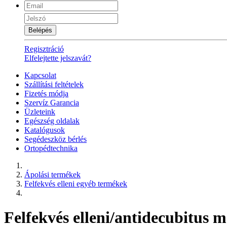
Belépés
Regisztráció
Elfelejtette jelszavát?
Kapcsolat
Szállítási feltételek
Fizetés módja
Szervíz Garancia
Üzleteink
Egészség oldalak
Katalógusok
Segédeszköz bérlés
Ortopédtechnika
Ápolási termékek
Felfekvés elleni egyéb termékek
Felfekvés elleni/antidecubit