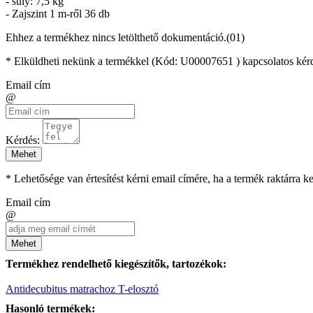
- súly: 7,5 kg
- Zajszint 1 m-ről 36 db
Ehhez a termékhez nincs letölthető dokumentáció.(01)
* Elküldheti nekünk a termékkel (Kód:
U00007651
) kapcsolatos kér
Email cím
@
Kérdés:
Mehet
* Lehetősége van értesítést kérni email címére, ha a termék raktárra 
Email cím
@
Mehet
Termékhez rendelhető kiegészítők, tartozékok:
Antidecubitus matrachoz T-elosztó
Hasonló termékek: