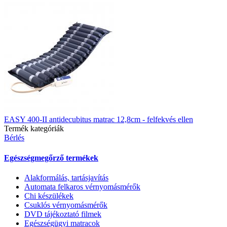
EASY 400-II antidecubitus matrac 12,8cm - felfekvés ellen
Termék kategóriák
Bérlés
Egészségmegőrző termékek
Alakformálás, tartásjavítás
Automata felkaros vérnyomásmérők
Chi készülékek
Csuklós vérnyomásmérők
DVD tájékoztató filmek
Egészségügyi matracok