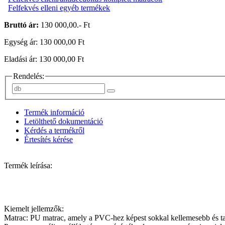
Felfekvés elleni egyéb termékek
Bruttó ár:
130 000,00.- Ft
Egység ár: 130 000,00 Ft
Eladási ár: 130 000,00 Ft
Rendelés:
Termék információ
Letölthető dokumentáció
Kérdés a termékről
Értesítés kérése
Termék leírása:
Kiemelt jellemzők:
Matrac: PU matrac, amely a PVC-hez képest sokkal kellemesebb és ta