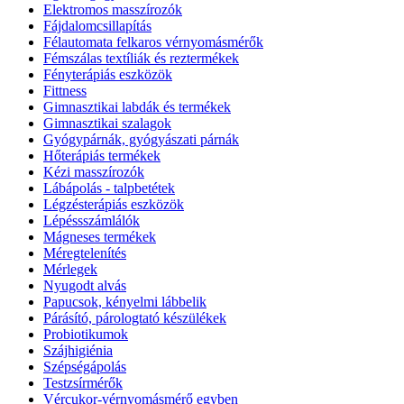
Elektromos masszírozók
Fájdalomcsillapítás
Félautomata felkaros vérnyomásmérők
Fémszálas textíliák és reztermékek
Fényterápiás eszközök
Fittness
Gimnasztikai labdák és termékek
Gimnasztikai szalagok
Gyógypárnák, gyógyászati párnák
Hőterápiás termékek
Kézi masszírozók
Lábápolás - talpbetétek
Légzésterápiás eszközök
Lépéssszámlálók
Mágneses termékek
Méregtelenítés
Mérlegek
Nyugodt alvás
Papucsok, kényelmi lábbelik
Párásító, párologtató készülékek
Probiotikumok
Szájhigiénia
Szépségápolás
Testzsírmérők
Vércukor-vérnyomásmérő egyben