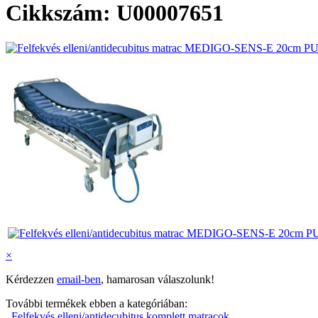
Cikkszám: U00007651
×
Kérdezzen
email-ben
, hamarosan válaszolunk!
További termékek ebben a kategóriában:
Felfekvés elleni/antidecubitus komplett matracok