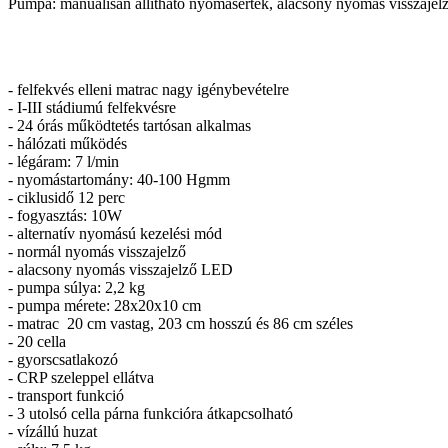
Pumpa: manuálisan állítható nyomásérték, alacsony nyomás visszajel
- felfekvés elleni matrac nagy igénybevételre
- I-III stádiumú felfekvésre
- 24 órás működtetés tartósan alkalmas
- hálózati működés
- légáram: 7 l/min
- nyomástartomány: 40-100 Hgmm
- ciklusidő 12 perc
- fogyasztás: 10W
- alternatív nyomású kezelési mód
- normál nyomás visszajelző
- alacsony nyomás visszajelző LED
- pumpa súlya: 2,2 kg
- pumpa mérete: 28x20x10 cm
- matrac 20 cm vastag, 203 cm hosszú és 86 cm széles
- 20 cella
- gyorscsatlakozó
- CRP szeleppel ellátva
- transport funkció
- 3 utolsó cella párna funkcióra átkapcsolható
- vízállú huzat