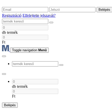
Belépés
Regisztráció
Elfelejtette jelszavát?
db termék
Ft
Toggle navigation
Menü
db termék
Ft
Belépés