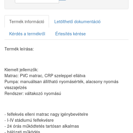
Termék információ
Letölthető dokumentáció
Kérdés a termékről
Értesítés kérése
Termék leírása:
Kiemelt jellemzők:
Matrac: PVC matrac, CRP szeleppel ellátva
Pumpa: manuálisan állítható nyomásérték, alacsony nyomás
visszajelzés
Rendszer: váltakozó nyomású
- felfekvés elleni matrac nagy igénybevételre
- I-IV stádiumú felfekvésre
- 24 órás működtetés tartósan alkalmas
- hálózati működés