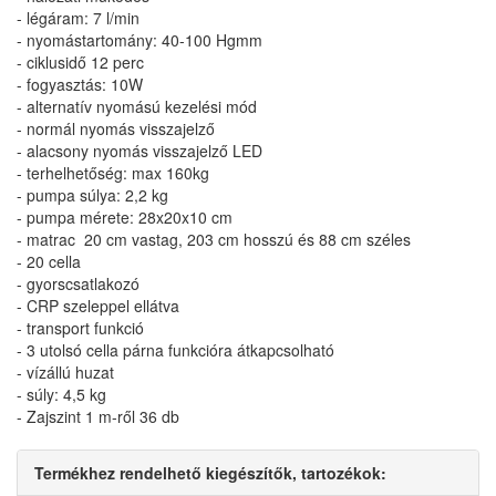
- légáram: 7 l/min
- nyomástartomány: 40-100 Hgmm
- ciklusidő 12 perc
- fogyasztás: 10W
- alternatív nyomású kezelési mód
- normál nyomás visszajelző
- alacsony nyomás visszajelző LED
- terhelhetőség: max 160kg
- pumpa súlya: 2,2 kg
- pumpa mérete: 28x20x10 cm
- matrac 20 cm vastag, 203 cm hosszú és 88 cm széles
- 20 cella
- gyorscsatlakozó
- CRP szeleppel ellátva
- transport funkció
- 3 utolsó cella párna funkcióra átkapcsolható
- vízállú huzat
- súly: 4,5 kg
- Zajszint 1 m-ről 36 db
Termékhez rendelhető kiegészítők, tartozékok: