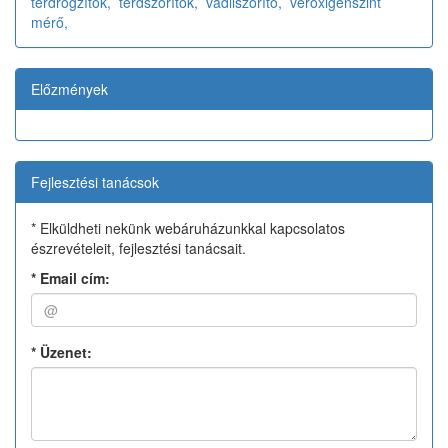
térdrögzítők,
térdszorítók,
vádliszorító,
véroxigénszint
mérő,
Előzmények
Fejlesztési tanácsok
* Elküldheti nekünk webáruházunkkal kapcsolatos
észrevételeit, fejlesztési tanácsait.
*
Email cím:
*
Üzenet: