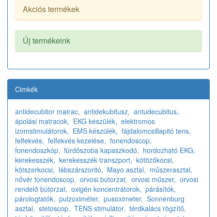
Akciós termékek
Új termékeink
Cimkék
antidecubitor matrac,
antidekubitusz,
antudecubitus,
ápolási matracok,
EKG készülék,
elektromos
izomstimulátorok,
EMS készülék,
fájdalomcsillapitó tens,
felfekvés,
felfekvés kezelése,
fonendoscop,
fonendoszkóp,
fürdőszoba kapaszkodó,
hordozható EKG,
kerekesszék,
kerekesszék transzport,
kötözőkocsi,
kötszerkocsi,
lábszárszoritó,
Mayo asztal,
műszerasztal,
nővér fonendoscop,
orvosi bútorzat,
orvosi műszer,
orvosi
rendelő bútorzat,
oxigén koncentrátorok,
párásítók,
párologtatók,
pulzoximéter,
pusoximeter,
Sonnenburg
asztal,
stetoscop,
TENS stimulátor,
térdkalács rögzítő,