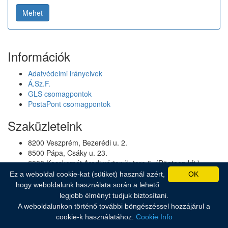
Mehet
Információk
Adatvédelmi irányelvek
Á.Sz.F.
GLS csomagpontok
PostaPont csomagpontok
Szaküzleteink
8200 Veszprém, Bezerédi u. 2.
8500 Pápa, Csáky u. 23.
6000 Kecskemét Aradi vértanúk tere 5. (Röntgen kft.)
1193 Budapest, Üllői út 250.
Ez a weboldal cookie-kat (sütiket) használ azért,
OK
hogy weboldalunk használata során a lehető
legjobb élményt tudjuk biztosítani.
© 2007-2026 Humagor Bt. Minden jog fenntartva.
A weboldalunkon történő további böngészéssel hozzájárul a
cookie-k használatához.
Cookie Info