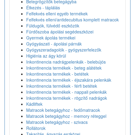
Betegrögzítők betegágyba
Étkezés - táplálás
Felfekvés elleni egyéb termékek
Felfekvés elleni/antidecubitus komplett matracok
Füldugók, fülvédő eszközök
Fürdőszoba ápolási segédeszközei
Gyermek ápolás termékei
Gyógyászati - ápolási párnák
Gyógyszeradagolók - gyógyszerfelezők
Higiénia az ágy körül
Inkontinencia nadrágpelenkák - belebújós
Inkontinencia termékek - beteg alátétek
Inkontinencia termékek - betétek
Inkontinencia termékek - éjszakára pelenkák
Inkontinencia termékek - férfi betétek
Inkontinencia termékek - nappali pelenkák
Inkontinencia termékek - rögzítő nadrágok
Kádliftek
Matracok betegágyhoz - fedőmatracok
Matracok betegágyhoz - memory réteggel
Matracok betegágyhoz - szivacs
Rollátorok
Takarítás, ágyazás eszközei