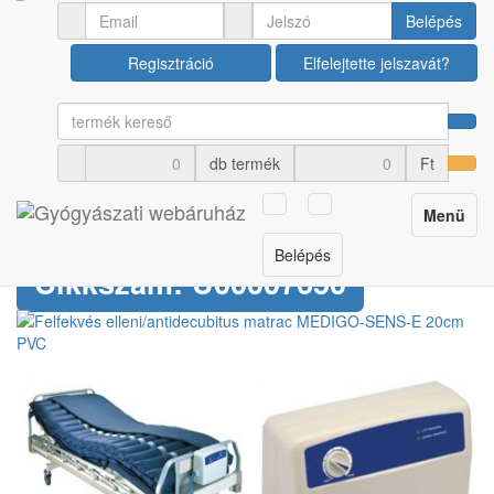
Ápolási termékek
Felfekvés elleni egyéb termékek
Belépés
Regisztráció
Elfelejtette jelszavát?
Felfekvés
elleni/antidecubitus
db termék
Ft
matrac MEDIGO-SENS-E
Toggle
Menü
20cm PVC
navigation
Belépés
Cikkszám: U00007650