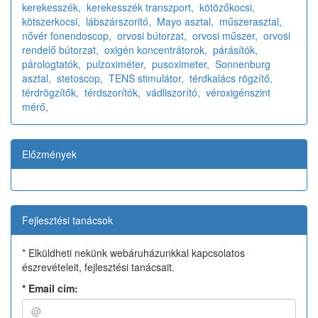
kerekesszék,
kerekesszék transzport,
kötözőkocsi,
kötszerkocsi,
lábszárszoritó,
Mayo asztal,
műszerasztal,
nővér fonendoscop,
orvosi bútorzat,
orvosi műszer,
orvosi
rendelő bútorzat,
oxigén koncentrátorok,
párásítók,
párologtatók,
pulzoximéter,
pusoximeter,
Sonnenburg
asztal,
stetoscop,
TENS stimulátor,
térdkalács rögzítő,
térdrögzítők,
térdszorítók,
vádliszorító,
véroxigénszint
mérő,
Előzmények
Fejlesztési tanácsok
* Elküldheti nekünk webáruházunkkal kapcsolatos
észrevételeit, fejlesztési tanácsait.
*
Email cím: