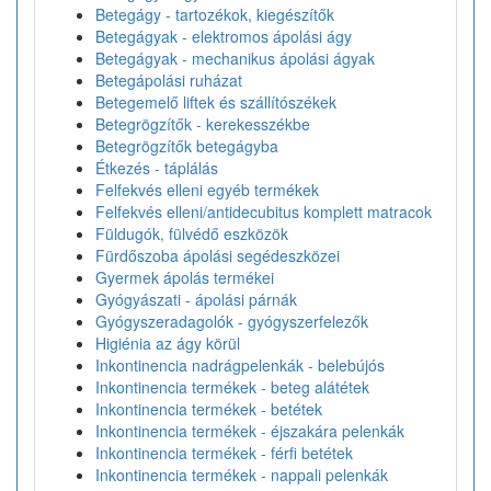
Betegágy - tartozékok, kiegészítők
Betegágyak - elektromos ápolási ágy
Betegágyak - mechanikus ápolási ágyak
Betegápolási ruházat
Betegemelő liftek és szállítószékek
Betegrögzítők - kerekesszékbe
Betegrögzítők betegágyba
Étkezés - táplálás
Felfekvés elleni egyéb termékek
Felfekvés elleni/antidecubitus komplett matracok
Füldugók, fülvédő eszközök
Fürdőszoba ápolási segédeszközei
Gyermek ápolás termékei
Gyógyászati - ápolási párnák
Gyógyszeradagolók - gyógyszerfelezők
Higiénia az ágy körül
Inkontinencia nadrágpelenkák - belebújós
Inkontinencia termékek - beteg alátétek
Inkontinencia termékek - betétek
Inkontinencia termékek - éjszakára pelenkák
Inkontinencia termékek - férfi betétek
Inkontinencia termékek - nappali pelenkák