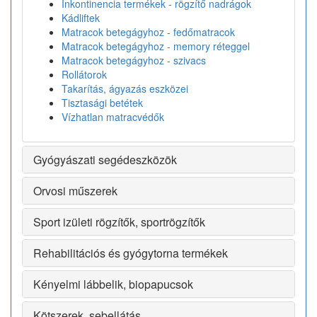
Inkontinencia termékek - rögzítő nadrágok
Kádliftek
Matracok betegágyhoz - fedőmatracok
Matracok betegágyhoz - memory réteggel
Matracok betegágyhoz - szivacs
Rollátorok
Takarítás, ágyazás eszközei
Tisztasági betétek
Vízhatlan matracvédők
Gyógyászati segédeszközök
Orvosi műszerek
Sport izületi rögzítők, sportrögzítők
Rehabilitációs és gyógytorna termékek
Kényelmi lábbelik, biopapucsok
Kötszerek, sebellátás