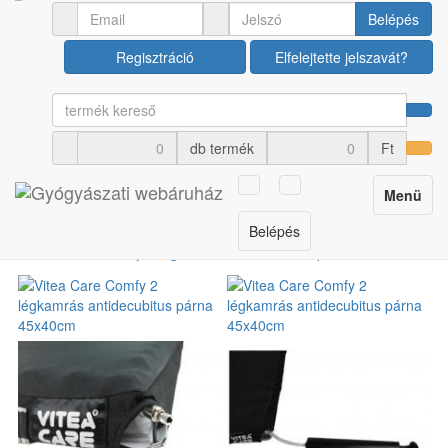
Ápolási termékek
Felfekvés elleni egyéb termékek
Belépés
Regisztráció
Elfelejtette jelszavát?
Vitea Care Comfy 2
légkamrás antidecubitus
db termék
Ft
párna 45x40cm
Toggle
Menü
Cikkszám: 310215244
navigation
Belépés