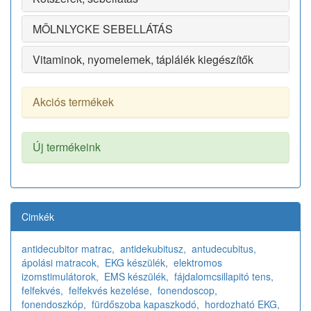
MÖLNLYCKE SEBELLÁTÁS
Vitaminok, nyomelemek, táplálék kiegészítők
Akciós termékek
Új termékeink
Cimkék
antidecubitor matrac,
antidekubitusz,
antudecubitus,
ápolási matracok,
EKG készülék,
elektromos
izomstimulátorok,
EMS készülék,
fájdalomcsillapitó tens,
felfekvés,
felfekvés kezelése,
fonendoscop,
fonendoszkóp,
fürdőszoba kapaszkodó,
hordozható EKG,