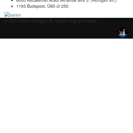
6000 Kecskemét Aradi vértanúk tere 5. (Röntgen kft.)
1193 Budapest, Üllői út 250.
© 2007-2026 Humagor Bt. Minden jog fenntartva.