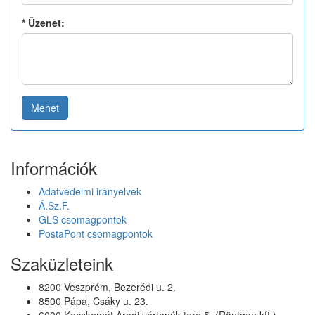
*
Üzenet:
Mehet
Információk
Adatvédelmi irányelvek
Á.Sz.F.
GLS csomagpontok
PostaPont csomagpontok
Szaküzleteink
8200 Veszprém, Bezerédi u. 2.
8500 Pápa, Csáky u. 23.