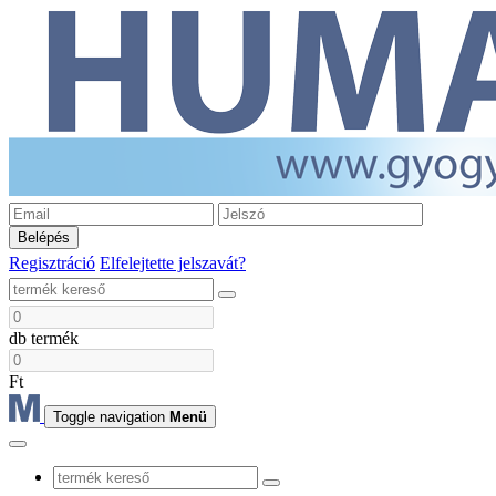
Belépés
Regisztráció
Elfelejtette jelszavát?
db termék
Ft
Toggle navigation
Menü