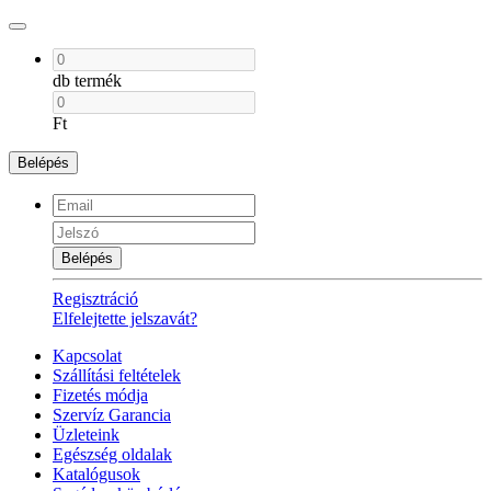
db termék
Ft
Belépés
Belépés
Regisztráció
Elfelejtette jelszavát?
Kapcsolat
Szállítási feltételek
Fizetés módja
Szervíz Garancia
Üzleteink
Egészség oldalak
Katalógusok