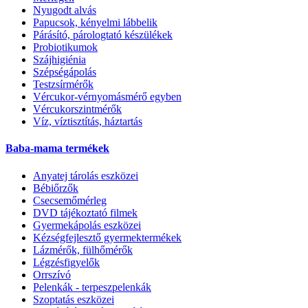
Nyugodt alvás
Papucsok, kényelmi lábbelik
Párásító, párologtató készülékek
Probiotikumok
Szájhigiénia
Szépségápolás
Testzsírmérők
Vércukor-vérnyomásmérő egyben
Vércukorszintmérők
Víz, víztisztítás, háztartás
Baba-mama termékek
Anyatej tárolás eszközei
Bébiőrzők
Csecsemőmérleg
DVD tájékoztató filmek
Gyermekápolás eszközei
Kézségfejlesztő gyermektermékek
Lázmérők, fülhőmérők
Légzésfigyelők
Orrszívó
Pelenkák - terpeszpelenkák
Szoptatás eszközei