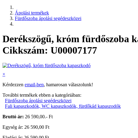
Ápolási termékek
Fürdőszoba ápolási segédeszközei
Derékszögű, króm fürdőszoba 
Cikkszám: U00007177
×
Kérdezzen
email-ben
, hamarosan válaszolunk!
További termékek ebben a kategóriában:
Fürdőszoba ápolási segédeszközei
Fali kapaszkodók, WC kapaszkodók, fürdőkád kapaszodók
Bruttó ár:
26 590,00.- Ft
Egység ár: 26 590,00 Ft
Eladási ár: 26 590,00 Ft