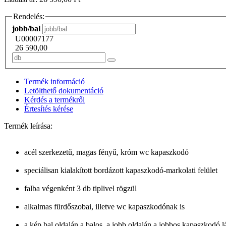
Rendelés:
jobb/bal
U00007177
26 590,00
Termék információ
Letölthető dokumentáció
Kérdés a termékről
Értesítés kérése
Termék leírása:
acél szerkezetű, magas fényű, króm wc kapaszkodó
speciálisan kialakított bordázott kapaszkodó-markolati felület
falba végenként 3 db tiplivel rögzül
alkalmas fürdőszobai, illetve wc kapaszkodónak is
a kép bal oldalán a balos, a jobb oldalán a jobbos kapaszkodó l