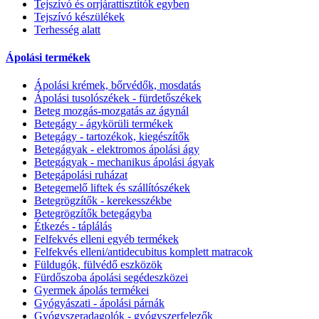
Tejszívó és orrjárattisztítók egyben
Tejszívó készülékek
Terhesség alatt
Ápolási termékek
Ápolási krémek, bőrvédők, mosdatás
Ápolási tusolószékek - fürdetőszékek
Beteg mozgás-mozgatás az ágynál
Betegágy - ágykörüli termékek
Betegágy - tartozékok, kiegészítők
Betegágyak - elektromos ápolási ágy
Betegágyak - mechanikus ápolási ágyak
Betegápolási ruházat
Betegemelő liftek és szállítószékek
Betegrögzítők - kerekesszékbe
Betegrögzítők betegágyba
Étkezés - táplálás
Felfekvés elleni egyéb termékek
Felfekvés elleni/antidecubitus komplett matracok
Füldugók, fülvédő eszközök
Fürdőszoba ápolási segédeszközei
Gyermek ápolás termékei
Gyógyászati - ápolási párnák
Gyógyszeradagolók - gyógyszerfelezők