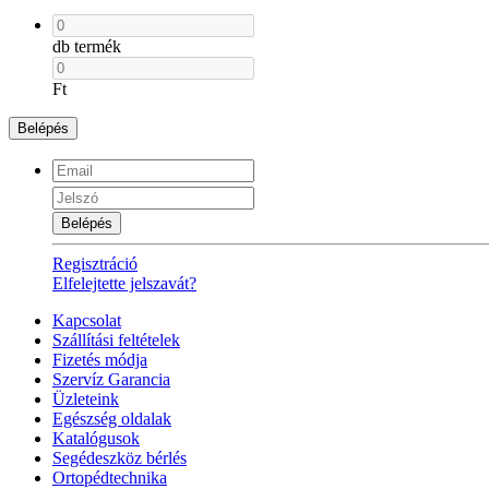
db termék
Ft
Belépés
Belépés
Regisztráció
Elfelejtette jelszavát?
Kapcsolat
Szállítási feltételek
Fizetés módja
Szervíz Garancia
Üzleteink
Egészség oldalak
Katalógusok
Segédeszköz bérlés
Ortopédtechnika