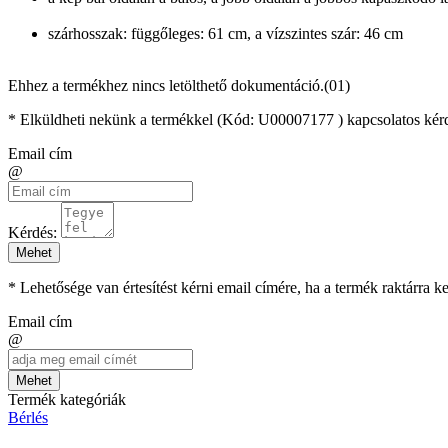
szárhosszak: függőleges: 61 cm, a vízszintes szár: 46 cm
Ehhez a termékhez nincs letölthető dokumentáció.(01)
* Elküldheti nekünk a termékkel (Kód:
U00007177
) kapcsolatos kér
Email cím
@
Kérdés:
Mehet
* Lehetősége van értesítést kérni email címére, ha a termék raktárra 
Email cím
@
Mehet
Termék kategóriák
Bérlés