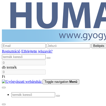
Belépés
Regisztráció
Elfelejtette jelszavát?
db termék
Ft
Toggle navigation
Menü