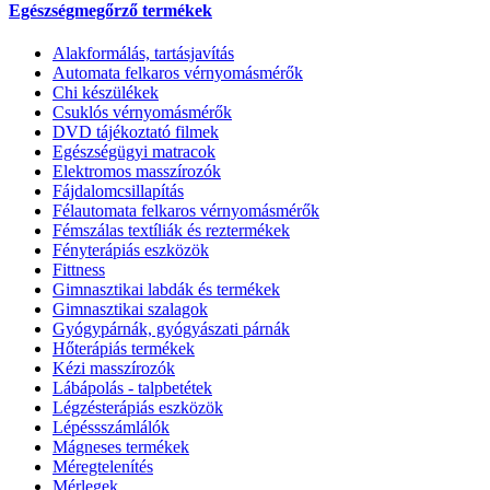
Egészségmegőrző termékek
Alakformálás, tartásjavítás
Automata felkaros vérnyomásmérők
Chi készülékek
Csuklós vérnyomásmérők
DVD tájékoztató filmek
Egészségügyi matracok
Elektromos masszírozók
Fájdalomcsillapítás
Félautomata felkaros vérnyomásmérők
Fémszálas textíliák és reztermékek
Fényterápiás eszközök
Fittness
Gimnasztikai labdák és termékek
Gimnasztikai szalagok
Gyógypárnák, gyógyászati párnák
Hőterápiás termékek
Kézi masszírozók
Lábápolás - talpbetétek
Légzésterápiás eszközök
Lépéssszámlálók
Mágneses termékek
Méregtelenítés
Mérlegek