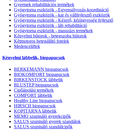
Gyermek rehabilitációs termékek
Gyógytorna eszközök - Egyensúlyozás-koordináció
Gyógytorna eszközök - kar és vállfejlesztő eszközök
Gyógytorna eszközök - Kézerő, kézügyesség fejlesztő
Gyógytorna eszközök - láb rehabilitáció
Gyógytorna eszközök - masszázs termékek
Kényelmi bútorok - betegszoba bútorok
Kétmotoros betegállító fotelek
Medenceliftek
Kényelmi lábbelik, biopapucsok
BERKEMANN biopapucsok
BIOKOMFORT biopapucsok
BIRKENSTOCK lábbelik
BLUSTEP biopapucsok
Cipőápolási termékek
COMFORT lábbelik
Healthy Line biopapucsok
HIRSCH biopapucsok
KOPITARNA lábbelik
MEMO szupináló gyerekcipők
SALUS szupináló gyerek szandálok
SALUS szupináló szandálcipők