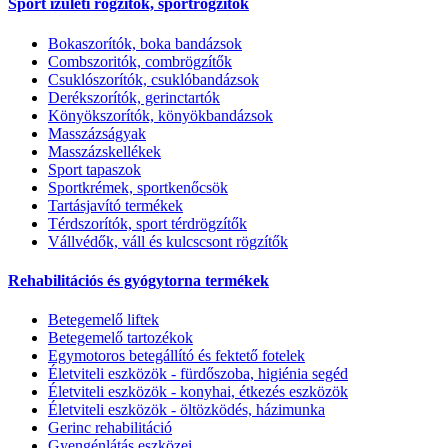
Sport izületi rögzítők, sportrögzítők
Bokaszorítók, boka bandázsok
Combszoritók, combrögzítők
Csuklószorítók, csuklóbandázsok
Derékszorítók, gerinctartók
Könyökszorítók, könyökbandázsok
Masszázságyak
Masszázskellékek
Sport tapaszok
Sportkrémek, sportkenőcsök
Tartásjavító termékek
Térdszorítók, sport térdrögzítők
Vállvédők, váll és kulcscsont rögzítők
Rehabilitációs és gyógytorna termékek
Betegemelő liftek
Betegemelő tartozékok
Egymotoros betegállító és fektető fotelek
Életviteli eszközök - fürdőszoba, higiénia segéd
Életviteli eszközök - konyhai, étkezés eszközök
Életviteli eszközök - öltözködés, házimunka
Gerinc rehabilitáció
Gyengénlátás eszközei