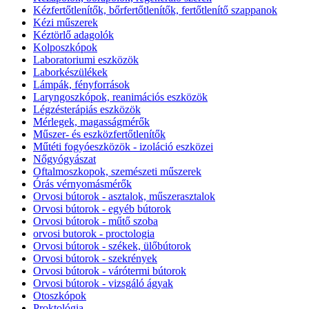
Kézfertőtlenítők, bőrfertőtlenítők, fertőtlenítő szappanok
Kézi műszerek
Kéztörlő adagolók
Kolposzkópok
Laboratoriumi eszközök
Laborkészülékek
Lámpák, fényforrások
Laryngoszkópok, reanimációs eszközök
Légzésterápiás eszközök
Mérlegek, magasságmérők
Műszer- és eszközfertőtlenítők
Műtéti fogyóeszközök - izoláció eszközei
Nőgyógyászat
Oftalmoszkopok, szemészeti műszerek
Órás vérnyomásmérők
Orvosi bútorok - asztalok, műszerasztalok
Orvosi bútorok - egyéb bútorok
Orvosi bútorok - műtő szoba
orvosi butorok - proctologia
Orvosi bútorok - székek, ülőbútorok
Orvosi bútorok - szekrények
Orvosi bútorok - várótermi bútorok
Orvosi bútorok - vizsgáló ágyak
Otoszkópok
Proktológia