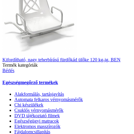
Kifordítható, nagy teherbírású fürdőkád ülőke 120 kg-ig, BEN
Termék kategóriák
Bérlés
Egészségmegőrző termékek
Alakformálás, tartásjavítás
Automata felkaros vérnyomásmérők
Chi készülékek
Csuklós vérnyomásmérők
DVD tájékoztató filmek
Egészségügyi matracok
Elektromos masszírozók
Fájdalomcsillapítás