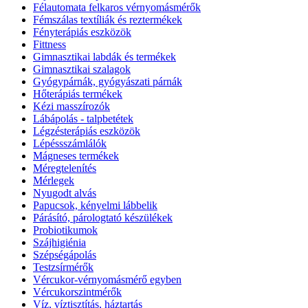
Félautomata felkaros vérnyomásmérők
Fémszálas textíliák és reztermékek
Fényterápiás eszközök
Fittness
Gimnasztikai labdák és termékek
Gimnasztikai szalagok
Gyógypárnák, gyógyászati párnák
Hőterápiás termékek
Kézi masszírozók
Lábápolás - talpbetétek
Légzésterápiás eszközök
Lépéssszámlálók
Mágneses termékek
Méregtelenítés
Mérlegek
Nyugodt alvás
Papucsok, kényelmi lábbelik
Párásító, párologtató készülékek
Probiotikumok
Szájhigiénia
Szépségápolás
Testzsírmérők
Vércukor-vérnyomásmérő egyben
Vércukorszintmérők
Víz, víztisztítás, háztartás