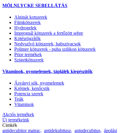
MÖLNLYCKE SEBELLÁTÁS
Alginát kotszerek
Filmkötszerek
Hydrogelek
Impregnál kötszerek a fertőzött sebre
Kötésrögzítők
Nedvszívó kötszerek, habszivacsok
Polimer kötszerek - puha szilikon kötszerek
Prior termékek
Szigetkötszerek
Vitaminok, nyomelemek, táplálék kiegészítők
Ásványi sók, nyomelemek
Krémek, kenőcsök
Potencia szerek
Teák
Vitaminok
Akciós termékek
Új termékeink
Cimkék
antidecubitor matrac,
antidekubitusz,
antudecubitus,
ápolási