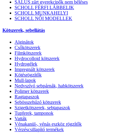
SALUS zárt gyerekcipők nem béléses
SCHOLL FÉRFI LÁBBELIK
SCHOLL MUNKAHELYI
SCHOLL NŐI MODELLEK
Kötszerek, sebellátás
Alginátok
Csőkötszerek
Filmkötszerek
Hydrocolloid kötszerek
Hydrogélek
Impregnált kötszerek
Kötésrögzítők
Mull-lapok
Nedvszívó sebpárnák, habkötszerek
Polimer kötszerek
Ragtapaszok
Sebösszehúzó kötszerek
Szigetkötszerek, sebtapaszok
Tupferek, tamponok
Vatták
Vénakanül-, vénás eszköz rögzítők
Vérzéscsillapító termékek