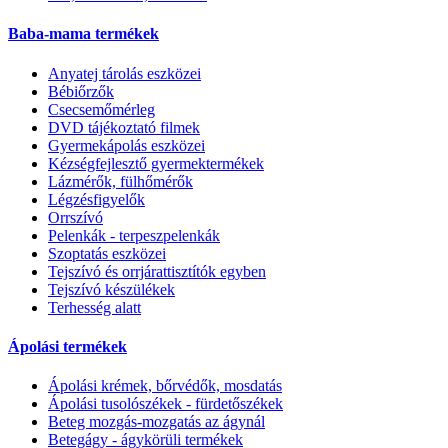
Baba-mama termékek
Anyatej tárolás eszközei
Bébiőrzők
Csecsemőmérleg
DVD tájékoztató filmek
Gyermekápolás eszközei
Kézségfejlesztő gyermektermékek
Lázmérők, fülhőmérők
Légzésfigyelők
Orrszívó
Pelenkák - terpeszpelenkák
Szoptatás eszközei
Tejszívó és orrjárattisztítók egyben
Tejszívó készülékek
Terhesség alatt
Ápolási termékek
Ápolási krémek, bőrvédők, mosdatás
Ápolási tusolószékek - fürdetőszékek
Beteg mozgás-mozgatás az ágynál
Betegágy - ágykörüli termékek