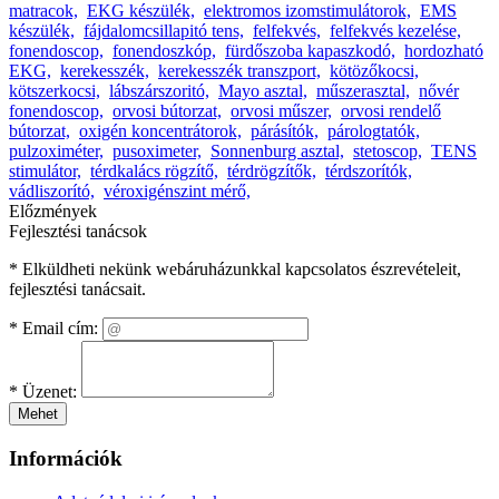
matracok,
EKG készülék,
elektromos izomstimulátorok,
EMS
készülék,
fájdalomcsillapitó tens,
felfekvés,
felfekvés kezelése,
fonendoscop,
fonendoszkóp,
fürdőszoba kapaszkodó,
hordozható
EKG,
kerekesszék,
kerekesszék transzport,
kötözőkocsi,
kötszerkocsi,
lábszárszoritó,
Mayo asztal,
műszerasztal,
nővér
fonendoscop,
orvosi bútorzat,
orvosi műszer,
orvosi rendelő
bútorzat,
oxigén koncentrátorok,
párásítók,
párologtatók,
pulzoximéter,
pusoximeter,
Sonnenburg asztal,
stetoscop,
TENS
stimulátor,
térdkalács rögzítő,
térdrögzítők,
térdszorítók,
vádliszorító,
véroxigénszint mérő,
Előzmények
Fejlesztési tanácsok
* Elküldheti nekünk webáruházunkkal kapcsolatos észrevételeit,
fejlesztési tanácsait.
*
Email cím:
*
Üzenet:
Mehet
Információk