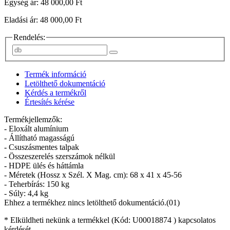
Egység ár: 48 000,00 Ft
Eladási ár: 48 000,00 Ft
Rendelés:
Termék információ
Letölthető dokumentáció
Kérdés a termékről
Értesítés kérése
Termékjellemzők:
- Eloxált alumínium
- Állítható magasságú
- Csuszásmentes talpak
- Összeszerelés szerszámok nélkül
- HDPE ülés és háttámla
- Méretek (Hossz x Szél. X Mag. cm): 68 x 41 x 45-56
- Teherbírás: 150 kg
- Súly: 4,4 kg
Ehhez a termékhez nincs letölthető dokumentáció.(01)
* Elküldheti nekünk a termékkel (Kód:
U00018874
) kapcsolatos
kérdését.