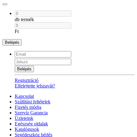
db termék
Ft
Belépés
Belépés
Regisztráció
Elfelejtette jelszavát?
Kapcsolat
Szállítási feltételek
Fizetés módja
Szervíz Garancia
Üzleteink
Egészség oldalak
Katalógusok
Segédeszköz bérlés