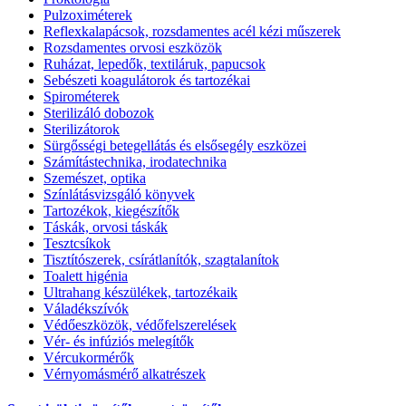
Pulzoximéterek
Reflexkalapácsok, rozsdamentes acél kézi műszerek
Rozsdamentes orvosi eszközök
Ruházat, lepedők, textiláruk, papucsok
Sebészeti koagulátorok és tartozékai
Spirométerek
Sterilizáló dobozok
Sterilizátorok
Sürgősségi betegellátás és elsősegély eszközei
Számítástechnika, irodatechnika
Szemészet, optika
Színlátásvizsgáló könyvek
Tartozékok, kiegészítők
Táskák, orvosi táskák
Tesztcsíkok
Tisztítószerek, csírátlanítók, szagtalanítok
Toalett higénia
Ultrahang készülékek, tartozékaik
Váladékszívók
Védőeszközök, védőfelszerelések
Vér- és infúziós melegítők
Vércukormérők
Vérnyomásmérő alkatrészek