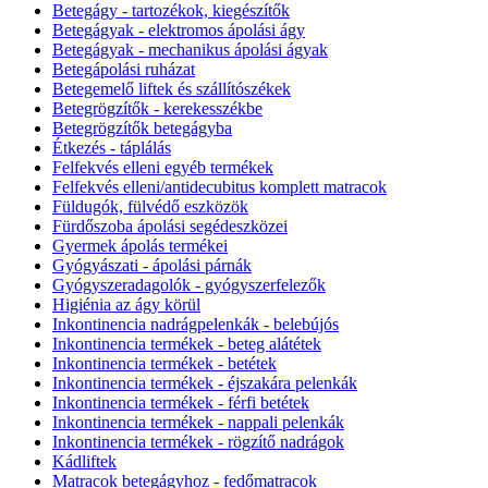
Betegágy - tartozékok, kiegészítők
Betegágyak - elektromos ápolási ágy
Betegágyak - mechanikus ápolási ágyak
Betegápolási ruházat
Betegemelő liftek és szállítószékek
Betegrögzítők - kerekesszékbe
Betegrögzítők betegágyba
Étkezés - táplálás
Felfekvés elleni egyéb termékek
Felfekvés elleni/antidecubitus komplett matracok
Füldugók, fülvédő eszközök
Fürdőszoba ápolási segédeszközei
Gyermek ápolás termékei
Gyógyászati - ápolási párnák
Gyógyszeradagolók - gyógyszerfelezők
Higiénia az ágy körül
Inkontinencia nadrágpelenkák - belebújós
Inkontinencia termékek - beteg alátétek
Inkontinencia termékek - betétek
Inkontinencia termékek - éjszakára pelenkák
Inkontinencia termékek - férfi betétek
Inkontinencia termékek - nappali pelenkák
Inkontinencia termékek - rögzítő nadrágok
Kádliftek
Matracok betegágyhoz - fedőmatracok