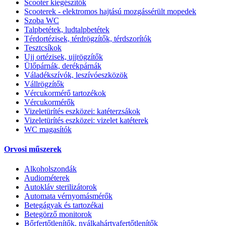
Scooter kiegészítők
Scooterek - elektromos hajtású mozgássérült mopedek
Szoba WC
Talpbetétek, ludtalpbetétek
Térdortézisek, térdrögzítők, térdszorítók
Tesztcsíkok
Ujj ortézisek, ujjrögzítők
Ülőpárnák, derékpárnák
Váladékszívók, leszívóeszközök
Vállrögzítők
Vércukormérő tartozékok
Vércukormérők
Vizeletürítés eszközei: katéterzsákok
Vizeletürítés eszközei: vizelet katéterek
WC magasítók
Orvosi műszerek
Alkoholszondák
Audiométerek
Autokláv sterilizátorok
Automata vérnyomásmérők
Betegágyak és tartozékai
Betegörző monitorok
Bőrfertőtlenítők, nyálkahártyafertőtlenítők