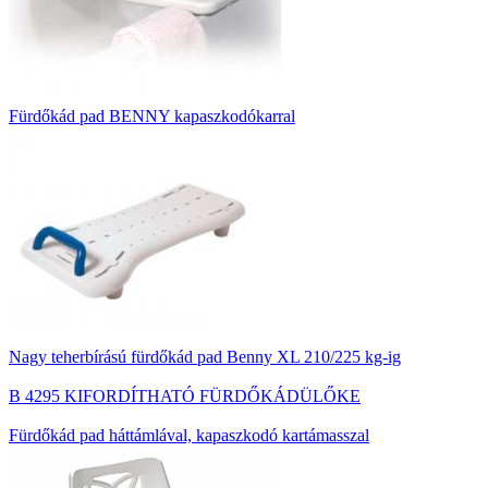
Fürdőkád pad BENNY kapaszkodókarral
Nagy teherbírású fürdőkád pad Benny XL 210/225 kg-ig
B 4295 KIFORDÍTHATÓ FÜRDŐKÁDÜLŐKE
Fürdőkád pad háttámlával, kapaszkodó kartámasszal