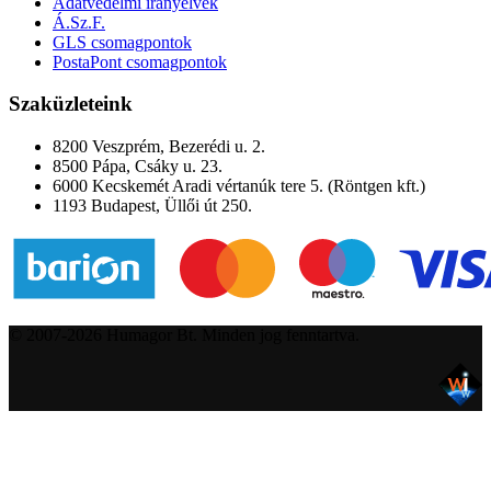
Adatvédelmi irányelvek
Á.Sz.F.
GLS csomagpontok
PostaPont csomagpontok
Szaküzleteink
8200 Veszprém, Bezerédi u. 2.
8500 Pápa, Csáky u. 23.
6000 Kecskemét Aradi vértanúk tere 5. (Röntgen kft.)
1193 Budapest, Üllői út 250.
© 2007-2026 Humagor Bt. Minden jog fenntartva.