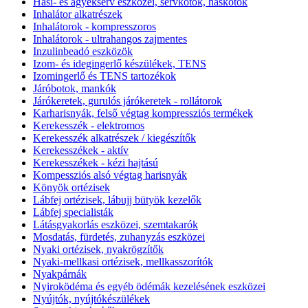
Hasi- és ágyéksérv eszközei, sérvkötők, haskötők
Inhalátor alkatrészek
Inhalátorok - kompresszoros
Inhalátorok - ultrahangos zajmentes
Inzulinbeadó eszközök
Izom- és idegingerlő készülékek, TENS
Izomingerlő és TENS tartozékok
Járóbotok, mankók
Járókeretek, gurulós járókeretek - rollátorok
Karharisnyák, felső végtag kompressziós termékek
Kerekesszék - elektromos
Kerekesszék alkatrészek / kiegészítők
Kerekesszékek - aktív
Kerekesszékek - kézi hajtású
Kompessziós alsó végtag harisnyák
Könyök ortézisek
Lábfej ortézisek, lábujj bütyök kezelők
Lábfej specialisták
Látásgyakorlás eszközei, szemtakarók
Mosdatás, fürdetés, zuhanyzás eszközei
Nyaki ortézisek, nyakrögzítők
Nyaki-mellkasi ortézisek, mellkasszorítók
Nyakpárnák
Nyiroködéma és egyéb ödémák kezelésének eszközei
Nyújtók, nyújtókészülékek