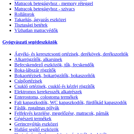
Matracok betegágyhoz - memory réteggel
Matracok betegágyhoz - szivacs
Rollátorok
Takarítás, ágyazás eszközei
Tisztasági betétek
Vízhatlan matracvédők
Gyógyászati segédeszközök
Ágyéki- és keresztcsonti ortézisek, derékövek, derékszorítók
Alkarrögzítők, alkarsinek
Befecskendező eszközök, tűk, fecskendők
Boka-lábszár rögzítők
Bokaortézisek, bokarögzítők, bokaszorítók
Csípőortézisek
Csukló ortézisek, csukló és kézfej rögzítők
Elektromos kerekesszék alkatrészek
Enterostoma, colostoma termékek
Fali kapaszkodók, WC kapaszkodók, fürdőkád kapaszodók
Fáslik, rugalmas pólyák
Felfekvés kezelése, megelőzése, matracok, párnák
Gégészeti termékek
Gerincnyújtás eszközei
Hallást segítő eszközök