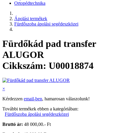
Ortopédtechnika
Ápolási termékek
Fürdőszoba ápolási segédeszközei
Fürdőkád pad transfer
ALUGOR
Cikkszám: U00018874
×
Kérdezzen
email-ben
, hamarosan válaszolunk!
További termékek ebben a kategóriában:
Fürdőszoba ápolási segédeszközei
Bruttó ár:
48 000,00.- Ft