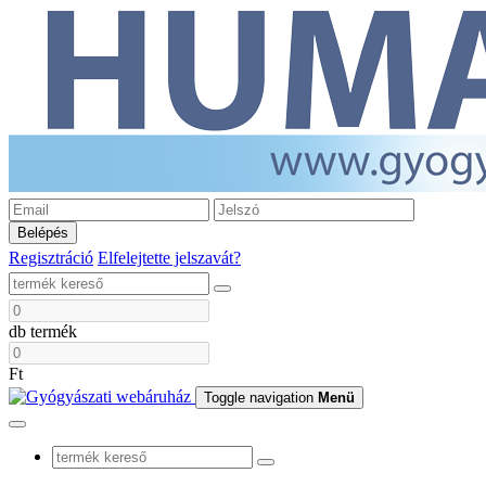
Belépés
Regisztráció
Elfelejtette jelszavát?
db termék
Ft
Toggle navigation
Menü