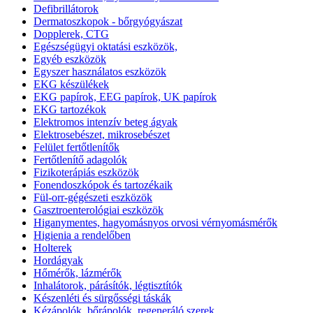
Defibrillátorok
Dermatoszkopok - bőrgyógyászat
Dopplerek, CTG
Egészségügyi oktatási eszközök,
Egyéb eszközök
Egyszer használatos eszközök
EKG készülékek
EKG papírok, EEG papírok, UK papírok
EKG tartozékok
Elektromos intenzív beteg ágyak
Elektrosebészet, mikrosebészet
Felület fertőtlenítők
Fertőtlenítő adagolók
Fizikoterápiás eszközök
Fonendoszkópok és tartozékaik
Fül-orr-gégészeti eszközök
Gasztroenterológiai eszközök
Higanymentes, hagyomásnyos orvosi vérnyomásmérők
Higienia a rendelőben
Holterek
Hordágyak
Hőmérők, lázmérők
Inhalátorok, párásítók, légtisztítók
Készenléti és sürgősségi táskák
Kézápolók, bőrápolók, regeneráló szerek