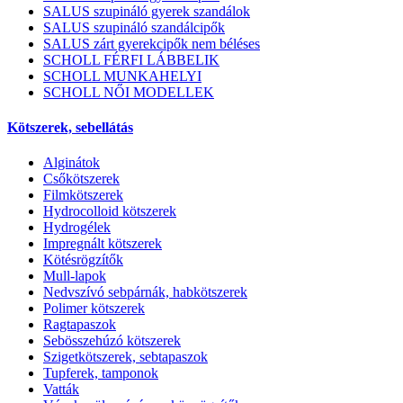
SALUS szupináló gyerek szandálok
SALUS szupináló szandálcipők
SALUS zárt gyerekcipők nem béléses
SCHOLL FÉRFI LÁBBELIK
SCHOLL MUNKAHELYI
SCHOLL NŐI MODELLEK
Kötszerek, sebellátás
Alginátok
Csőkötszerek
Filmkötszerek
Hydrocolloid kötszerek
Hydrogélek
Impregnált kötszerek
Kötésrögzítők
Mull-lapok
Nedvszívó sebpárnák, habkötszerek
Polimer kötszerek
Ragtapaszok
Sebösszehúzó kötszerek
Szigetkötszerek, sebtapaszok
Tupferek, tamponok
Vatták