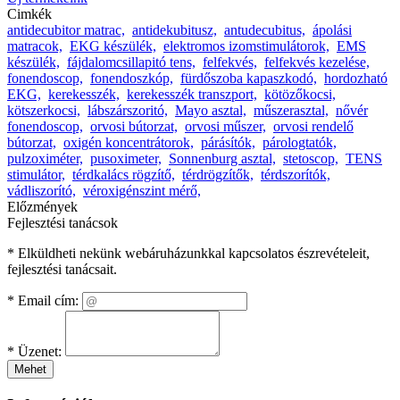
Cimkék
antidecubitor matrac,
antidekubitusz,
antudecubitus,
ápolási
matracok,
EKG készülék,
elektromos izomstimulátorok,
EMS
készülék,
fájdalomcsillapitó tens,
felfekvés,
felfekvés kezelése,
fonendoscop,
fonendoszkóp,
fürdőszoba kapaszkodó,
hordozható
EKG,
kerekesszék,
kerekesszék transzport,
kötözőkocsi,
kötszerkocsi,
lábszárszoritó,
Mayo asztal,
műszerasztal,
nővér
fonendoscop,
orvosi bútorzat,
orvosi műszer,
orvosi rendelő
bútorzat,
oxigén koncentrátorok,
párásítók,
párologtatók,
pulzoximéter,
pusoximeter,
Sonnenburg asztal,
stetoscop,
TENS
stimulátor,
térdkalács rögzítő,
térdrögzítők,
térdszorítók,
vádliszorító,
véroxigénszint mérő,
Előzmények
Fejlesztési tanácsok
* Elküldheti nekünk webáruházunkkal kapcsolatos észrevételeit,
fejlesztési tanácsait.
*
Email cím:
*
Üzenet:
Mehet