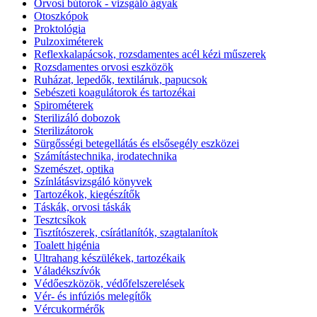
Orvosi bútorok - vizsgáló ágyak
Otoszkópok
Proktológia
Pulzoximéterek
Reflexkalapácsok, rozsdamentes acél kézi műszerek
Rozsdamentes orvosi eszközök
Ruházat, lepedők, textiláruk, papucsok
Sebészeti koagulátorok és tartozékai
Spirométerek
Sterilizáló dobozok
Sterilizátorok
Sürgősségi betegellátás és elsősegély eszközei
Számítástechnika, irodatechnika
Szemészet, optika
Színlátásvizsgáló könyvek
Tartozékok, kiegészítők
Táskák, orvosi táskák
Tesztcsíkok
Tisztítószerek, csírátlanítók, szagtalanítok
Toalett higénia
Ultrahang készülékek, tartozékaik
Váladékszívók
Védőeszközök, védőfelszerelések
Vér- és infúziós melegítők
Vércukormérők