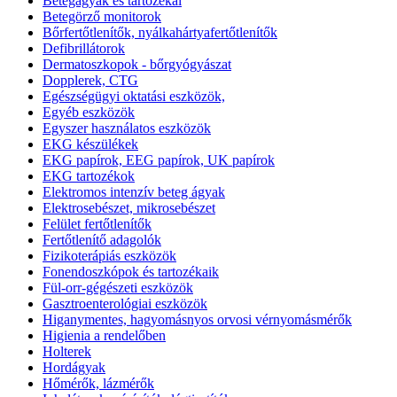
Betegágyak és tartozékai
Betegörző monitorok
Bőrfertőtlenítők, nyálkahártyafertőtlenítők
Defibrillátorok
Dermatoszkopok - bőrgyógyászat
Dopplerek, CTG
Egészségügyi oktatási eszközök,
Egyéb eszközök
Egyszer használatos eszközök
EKG készülékek
EKG papírok, EEG papírok, UK papírok
EKG tartozékok
Elektromos intenzív beteg ágyak
Elektrosebészet, mikrosebészet
Felület fertőtlenítők
Fertőtlenítő adagolók
Fizikoterápiás eszközök
Fonendoszkópok és tartozékaik
Fül-orr-gégészeti eszközök
Gasztroenterológiai eszközök
Higanymentes, hagyomásnyos orvosi vérnyomásmérők
Higienia a rendelőben
Holterek
Hordágyak
Hőmérők, lázmérők