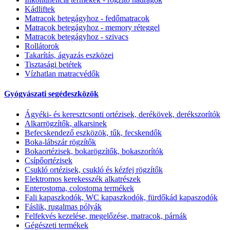
Kádliftek
Matracok betegágyhoz - fedőmatracok
Matracok betegágyhoz - memory réteggel
Matracok betegágyhoz - szivacs
Rollátorok
Takarítás, ágyazás eszközei
Tisztasági betétek
Vízhatlan matracvédők
Gyógyászati segédeszközök
Ágyéki- és keresztcsonti ortézisek, derékövek, derékszorítók
Alkarrögzítők, alkarsinek
Befecskendező eszközök, tűk, fecskendők
Boka-lábszár rögzítők
Bokaortézisek, bokarögzítők, bokaszorítók
Csípőortézisek
Csukló ortézisek, csukló és kézfej rögzítők
Elektromos kerekesszék alkatrészek
Enterostoma, colostoma termékek
Fali kapaszkodók, WC kapaszkodók, fürdőkád kapaszodók
Fáslik, rugalmas pólyák
Felfekvés kezelése, megelőzése, matracok, párnák
Gégészeti termékek