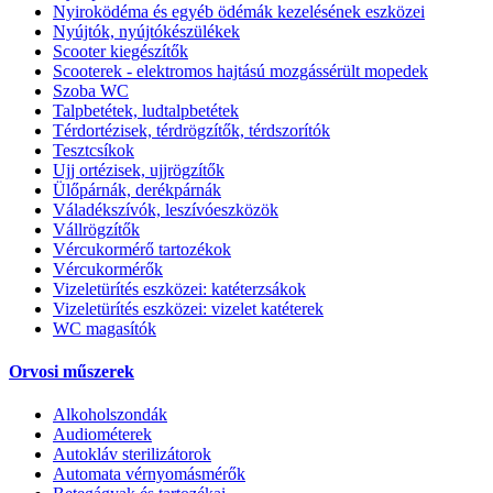
Nyiroködéma és egyéb ödémák kezelésének eszközei
Nyújtók, nyújtókészülékek
Scooter kiegészítők
Scooterek - elektromos hajtású mozgássérült mopedek
Szoba WC
Talpbetétek, ludtalpbetétek
Térdortézisek, térdrögzítők, térdszorítók
Tesztcsíkok
Ujj ortézisek, ujjrögzítők
Ülőpárnák, derékpárnák
Váladékszívók, leszívóeszközök
Vállrögzítők
Vércukormérő tartozékok
Vércukormérők
Vizeletürítés eszközei: katéterzsákok
Vizeletürítés eszközei: vizelet katéterek
WC magasítók
Orvosi műszerek
Alkoholszondák
Audiométerek
Autokláv sterilizátorok
Automata vérnyomásmérők