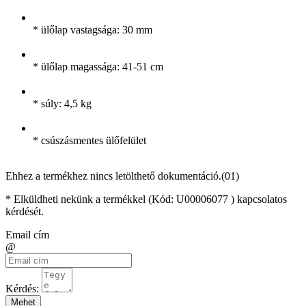
* ülőlap vastagsága: 30 mm
* ülőlap magassága: 41-51 cm
* súly: 4,5 kg
* csúszásmentes ülőfelület
Ehhez a termékhez nincs letölthető dokumentáció.(01)
* Elküldheti nekünk a termékkel (Kód:
U00006077
) kapcsolatos
kérdését.
Email cím
@
Kérdés:
Mehet