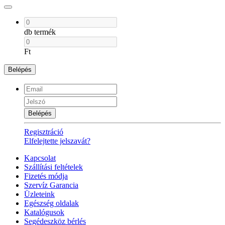
db termék
Ft
Belépés
Belépés
Regisztráció
Elfelejtette jelszavát?
Kapcsolat
Szállítási feltételek
Fizetés módja
Szervíz Garancia
Üzleteink
Egészség oldalak
Katalógusok
Segédeszköz bérlés