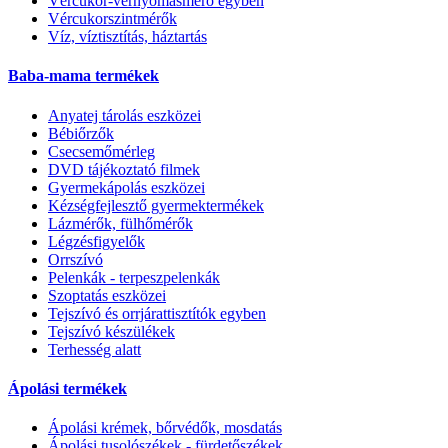
Vércukor-vérnyomásmérő egyben
Vércukorszintmérők
Víz, víztisztítás, háztartás
Baba-mama termékek
Anyatej tárolás eszközei
Bébiőrzők
Csecsemőmérleg
DVD tájékoztató filmek
Gyermekápolás eszközei
Kézségfejlesztő gyermektermékek
Lázmérők, fülhőmérők
Légzésfigyelők
Orrszívó
Pelenkák - terpeszpelenkák
Szoptatás eszközei
Tejszívó és orrjárattisztítók egyben
Tejszívó készülékek
Terhesség alatt
Ápolási termékek
Ápolási krémek, bőrvédők, mosdatás
Ápolási tusolószékek - fürdetőszékek