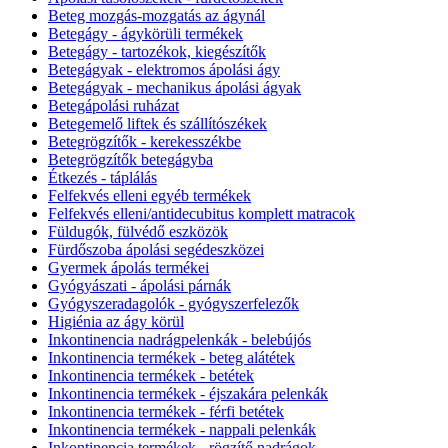
Beteg mozgás-mozgatás az ágynál
Betegágy - ágykörüli termékek
Betegágy - tartozékok, kiegészítők
Betegágyak - elektromos ápolási ágy
Betegágyak - mechanikus ápolási ágyak
Betegápolási ruházat
Betegemelő liftek és szállítószékek
Betegrögzítők - kerekesszékbe
Betegrögzítők betegágyba
Étkezés - táplálás
Felfekvés elleni egyéb termékek
Felfekvés elleni/antidecubitus komplett matracok
Füldugók, fülvédő eszközök
Fürdőszoba ápolási segédeszközei
Gyermek ápolás termékei
Gyógyászati - ápolási párnák
Gyógyszeradagolók - gyógyszerfelezők
Higiénia az ágy körül
Inkontinencia nadrágpelenkák - belebújós
Inkontinencia termékek - beteg alátétek
Inkontinencia termékek - betétek
Inkontinencia termékek - éjszakára pelenkák
Inkontinencia termékek - férfi betétek
Inkontinencia termékek - nappali pelenkák
Inkontinencia termékek - rögzítő nadrágok