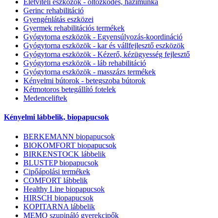
Életviteli eszközök - öltözködés, házimunka
Gerinc rehabilitáció
Gyengénlátás eszközei
Gyermek rehabilitációs termékek
Gyógytorna eszközök - Egyensúlyozás-koordináció
Gyógytorna eszközök - kar és vállfejlesztő eszközök
Gyógytorna eszközök - Kézerő, kézügyesség fejlesztő
Gyógytorna eszközök - láb rehabilitáció
Gyógytorna eszközök - masszázs termékek
Kényelmi bútorok - betegszoba bútorok
Kétmotoros betegállító fotelek
Medenceliftek
Kényelmi lábbelik, biopapucsok
BERKEMANN biopapucsok
BIOKOMFORT biopapucsok
BIRKENSTOCK lábbelik
BLUSTEP biopapucsok
Cipőápolási termékek
COMFORT lábbelik
Healthy Line biopapucsok
HIRSCH biopapucsok
KOPITARNA lábbelik
MEMO szupináló gyerekcipők