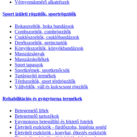
Vérnyomásmérő alkatrészek
Sport izületi rögzítők, sportrögzítők
Bokaszorítók, boka bandázsok
Combszoritók, combrögzítők
Csuklószorítók, csuklóbandázsok
Derékszorítók, gerinctartók
Könyökszorítók, könyökbandázsok
Masszázságyak
Masszázskellékek
Sport tapaszok
Sportkrémek, sportkenőcsök
Tartásjavító termékek
Térdszorítók, sport térdrögzítők
Vállvédők, váll és kulcscsont rögzítők
Rehabilitációs és gyógytorna termékek
Betegemelő liftek
Betegemelő tartozékok
Egymotoros betegállító és fektető fotelek
Életviteli eszközök - fürdőszoba, higiénia segéd
Életviteli eszközök - konyhai, étkezés eszközök