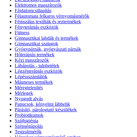
Elektromos masszírozók
Fájdalomcsillapítás
Félautomata felkaros vérnyomásmérők
Fémszálas textíliák és reztermékek
Fényterápiás eszközök
Fittness
Gimnasztikai labdák és termékek
Gimnasztikai szalagok
Gyógypárnák, gyógyászati párnák
Hőterápiás termékek
Kézi masszírozók
Lábápolás - talpbetétek
Légzésterápiás eszközök
Lépéssszámlálók
Mágneses termékek
Méregtelenítés
Mérlegek
Nyugodt alvás
Papucsok, kényelmi lábbelik
Párásító, párologtató készülékek
Probiotikumok
Szájhigiénia
Szépségápolás
Testzsírmérők