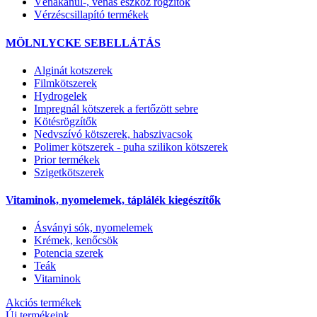
Vénakanül-, vénás eszköz rögzítők
Vérzéscsillapító termékek
MÖLNLYCKE SEBELLÁTÁS
Alginát kotszerek
Filmkötszerek
Hydrogelek
Impregnál kötszerek a fertőzött sebre
Kötésrögzítők
Nedvszívó kötszerek, habszivacsok
Polimer kötszerek - puha szilikon kötszerek
Prior termékek
Szigetkötszerek
Vitaminok, nyomelemek, táplálék kiegészítők
Ásványi sók, nyomelemek
Krémek, kenőcsök
Potencia szerek
Teák
Vitaminok
Akciós termékek
Új termékeink