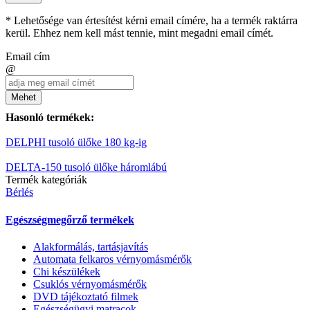
* Lehetősége van értesítést kérni email címére, ha a termék raktárra
kerül. Ehhez nem kell mást tennie, mint megadni email címét.
Email cím
@
Mehet
Hasonló termékek:
DELPHI tusoló ülőke 180 kg-ig
DELTA-150 tusoló ülőke háromlábú
Termék kategóriák
Bérlés
Egészségmegőrző termékek
Alakformálás, tartásjavítás
Automata felkaros vérnyomásmérők
Chi készülékek
Csuklós vérnyomásmérők
DVD tájékoztató filmek
Egészségügyi matracok