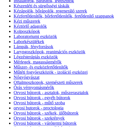
Inhalátorok, párásítók, légtisztítók
Készenléti és sürgősségi táskák
Kézápolók, bőrápolók, regeneráló szerek
Kézfertőtlenítők, bőrfertőtlenítők, fertőtlenítő szappanok
Kézi műszerek
Kéztörlő adagolók
Kolposzkópok
Laboratoriumi eszközök
Laborkészülékek
Lámpák, fényforrások
Laryngoszkópok, reanimációs eszközök
Légzésterápiás eszközök
Mérlegek, magasságmérők
Műszer- és eszközfertőtlenítők
Műtéti fogyóeszközök - izoláció eszközei
Nőgyógyászat
Oftalmoszkopok, szemészeti műszerek
Órás vérnyomásmérők
Orvosi bútorok - asztalok, műszerasztalok
Orvosi bútorok - egyéb bútorok
Orvosi bútorok - műtő szoba
orvosi butorok - proctologia
Orvosi bútorok - székek, ülőbútorok
Orvosi bútorok - szekrények
Orvosi bútorok - várótermi bútorok