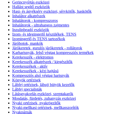
Gerincnyújtás eszközei
Hallást segítő eszközök
Hasi- és ágyéksérv eszközei, sérvkötők, haskötők
Inhalátor alkatrészek
Inhalátorok - kompresszoros
Inhalátorok - ultrahangos zajmentes
Inzulinbeadó eszközök
Izom- és idegingerlő készülékek, TENS
Izomingerlő és TENS tartozékok
Járóbotok, mankók
Járókeretek, gurulós járókeretek - rollátorok
Karharisnyák, felső végtag kompressziós termékek
Kerekesszék - elektromos
Kerekesszék alkatrészek / kiegészítők
Kerekesszékek - aktív
Kerekesszékek - kézi hajtású
Kompessziós alsó végtag harisnyák
Könyök ortézisek
Lábfej ortézisek, lábujj bütyök kezelők
Lábfej specialisták
Látásgyakorlás eszközei, szemtakarók
Mosdatás, fürdetés, zuhanyzás eszközei
Nyaki ortézisek, nyakrögzítők
Nyaki-mellkasi ortézisek, mellkasszorítók
Nyakpárnák