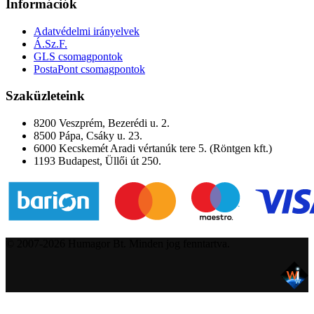
Információk
Adatvédelmi irányelvek
Á.Sz.F.
GLS csomagpontok
PostaPont csomagpontok
Szaküzleteink
8200 Veszprém, Bezerédi u. 2.
8500 Pápa, Csáky u. 23.
6000 Kecskemét Aradi vértanúk tere 5. (Röntgen kft.)
1193 Budapest, Üllői út 250.
© 2007-2026 Humagor Bt. Minden jog fenntartva.