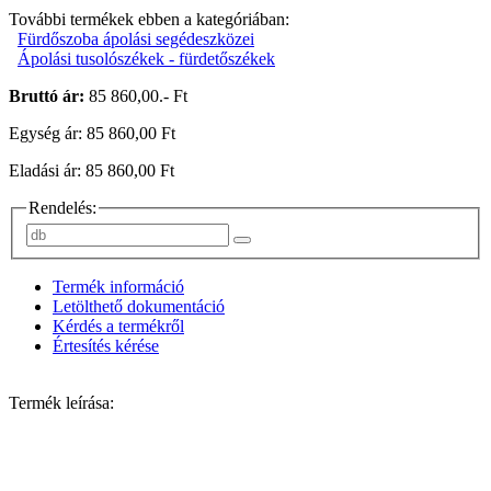
További termékek ebben a kategóriában:
Fürdőszoba ápolási segédeszközei
Ápolási tusolószékek - fürdetőszékek
Bruttó ár:
85 860,00.- Ft
Egység ár: 85 860,00 Ft
Eladási ár: 85 860,00 Ft
Rendelés:
Termék információ
Letölthető dokumentáció
Kérdés a termékről
Értesítés kérése
Termék leírása: