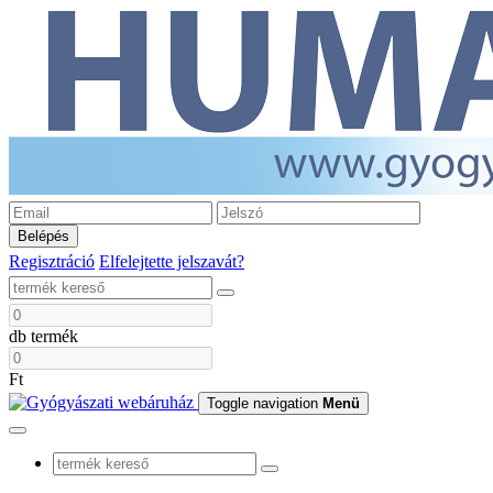
Belépés
Regisztráció
Elfelejtette jelszavát?
db termék
Ft
Toggle navigation
Menü