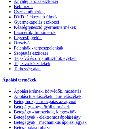
Anyatej tárolás eszközei
Bébiőrzők
Csecsemőmérleg
DVD tájékoztató filmek
Gyermekápolás eszközei
Kézségfejlesztő gyermektermékek
Lázmérők, fülhőmérők
Légzésfigyelők
Orrszívó
Pelenkák - terpeszpelenkák
Szoptatás eszközei
Tejszívó és orrjárattisztítók egyben
Tejszívó készülékek
Terhesség alatt
Ápolási termékek
Ápolási krémek, bőrvédők, mosdatás
Ápolási tusolószékek - fürdetőszékek
Beteg mozgás-mozgatás az ágynál
Betegágy - ágykörüli termékek
Betegágy - tartozékok, kiegészítők
Betegágyak - elektromos ápolási ágy
Betegágyak - mechanikus ápolási ágyak
Betegápolási ruházat