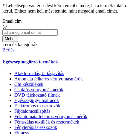
* Lehetősége van értesítést kérni email címére, ha a termék raktárra
kerül. Ehhez nem kell mást tennie, mint megadni email címét.
Email cím
@
Mehet
Termék kategóriák
Bérlés
Egészségmegőrző termékek
Alakformálás, tartásjavítás
Automata felkaros vérnyomásmérők
Chi készülékek
Csuklós vérnyomásmérők
DVD tájékoztató filmek
Egészségügyi matracok
Elektromos masszírozók
Fájdalomcsillapítás
Félautomata felkaros vérnyomásmérők
Fémszálas textíliák és reztermékek
Fényterápiás eszközök
Fittness