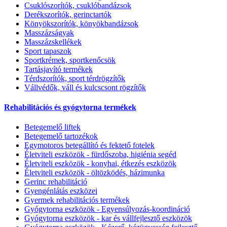
Csuklószorítók, csuklóbandázsok
Derékszorítók, gerinctartók
Könyökszorítók, könyökbandázsok
Masszázságyak
Masszázskellékek
Sport tapaszok
Sportkrémek, sportkenőcsök
Tartásjavító termékek
Térdszorítók, sport térdrögzítők
Vállvédők, váll és kulcscsont rögzítők
Rehabilitációs és gyógytorna termékek
Betegemelő liftek
Betegemelő tartozékok
Egymotoros betegállító és fektető fotelek
Életviteli eszközök - fürdőszoba, higiénia segéd
Életviteli eszközök - konyhai, étkezés eszközök
Életviteli eszközök - öltözködés, házimunka
Gerinc rehabilitáció
Gyengénlátás eszközei
Gyermek rehabilitációs termékek
Gyógytorna eszközök - Egyensúlyozás-koordináció
Gyógytorna eszközök - kar és vállfejlesztő eszközök