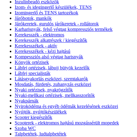
Inzulinbeadó eszközök
Izom- és idegingerlő készülékek, TENS
Izomingerlő és TENS tartozékok
Járóbotok, mankók
Járókeretek, gurulós járókeretek - rollátorok
Karharisnyák, felső végtag kompressziós termékek
Kerekesszék - elektromos
Kerekesszék alkatrészek / kiegészítők
Kerekesszékek - aktív
Kerekesszékek - kézi hajtású
Kompessziós alsó végtag harisnyák
Könyök ortézisek
Lábfej ortézisek, lábujj bütyök kezelők
Lábfej specialisták
Látásgyakorlás eszközei, szemtakarók
Mosdatás, fürdetés, zuhanyzás eszközei
Nyaki ortézisek, nyakrögzítők
Nyaki-mellkasi ortézisek, mellkasszorítók
Nyakpárnák
Nyiroködéma és egyéb ödémák kezelésének eszközei
Nyújtók, nyújtókészülékek
Scooter kiegészítők
Scooterek - elektromos hajtású mozgássérült mopedek
Szoba WC
Talpbetétek, ludtalpbetétek