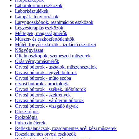
Laboratoriumi eszközök
Laborkészülékek
Lámpák, fényforrások
Laryngoszkópok, reanimációs eszközök
Légzésterápiás eszközök
Mérlegek, magasságmérők
Műszer- és eszközfertőtlenítők
Műtéti fogyóeszközök - izoláció eszközei
Nőgyógyászat
Oftalmoszkopok, szemészeti műszerek
Órás vérnyomásmérők
Orvosi bútorok - asztalok, műszerasztalok
Orvosi bútorok - egyéb bútorok
Orvosi bútorok - műtő szoba
orvosi butorok - proctologia
Orvosi bútorok - székek, ülőbútorok
Orvosi bútorok - szekrények
Orvosi bútorok - várótermi bútorok
Orvosi bútorok - vizsgáló ágyak
Otoszkópok
Proktológia
Pulzoximéterek
Reflexkalapácsok, rozsdamentes acél kézi műszerek
Rozsdamentes orvosi eszközök