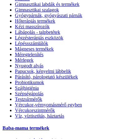
Gimnasztikai labdák és termékek
Gimnasztikai szalagok
Gyógypárnák, gyógyászati párnák
Hőterápiás termékek
Kézi masszírozók
Lábápolás - talpbetétek
Légzésterápiás eszközök
Lépéssszámlálók
Mágneses termékek
Méregtelenítés
Mérlegek
Nyugodt alvás
Papucsok, kényelmi lábbelik
Párásító, párologtató készülékek
Probiotikumok
Szájhigiénia
Szépségápolás
Testzsírmérők
Vércukor-vérnyomásmérő egyben
Vércukorszintmérők
Víz, víztisztítás, háztartás
Baba-mama termékek