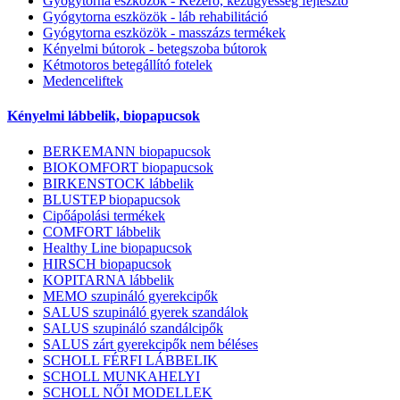
Gyógytorna eszközök - Kézerő, kézügyesség fejlesztő
Gyógytorna eszközök - láb rehabilitáció
Gyógytorna eszközök - masszázs termékek
Kényelmi bútorok - betegszoba bútorok
Kétmotoros betegállító fotelek
Medenceliftek
Kényelmi lábbelik, biopapucsok
BERKEMANN biopapucsok
BIOKOMFORT biopapucsok
BIRKENSTOCK lábbelik
BLUSTEP biopapucsok
Cipőápolási termékek
COMFORT lábbelik
Healthy Line biopapucsok
HIRSCH biopapucsok
KOPITARNA lábbelik
MEMO szupináló gyerekcipők
SALUS szupináló gyerek szandálok
SALUS szupináló szandálcipők
SALUS zárt gyerekcipők nem béléses
SCHOLL FÉRFI LÁBBELIK
SCHOLL MUNKAHELYI
SCHOLL NŐI MODELLEK