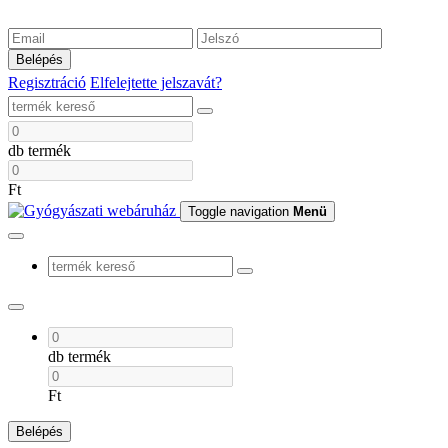
Belépés
Regisztráció
Elfelejtette jelszavát?
db termék
Ft
Toggle navigation
Menü
db termék
Ft
Belépés