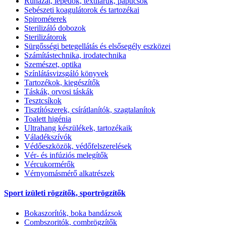
Ruházat, lepedők, textiláruk, papucsok
Sebészeti koagulátorok és tartozékai
Spirométerek
Sterilizáló dobozok
Sterilizátorok
Sürgősségi betegellátás és elsősegély eszközei
Számítástechnika, irodatechnika
Szemészet, optika
Színlátásvizsgáló könyvek
Tartozékok, kiegészítők
Táskák, orvosi táskák
Tesztcsíkok
Tisztítószerek, csírátlanítók, szagtalanítok
Toalett higénia
Ultrahang készülékek, tartozékaik
Váladékszívók
Védőeszközök, védőfelszerelések
Vér- és infúziós melegítők
Vércukormérők
Vérnyomásmérő alkatrészek
Sport izületi rögzítők, sportrögzítők
Bokaszorítók, boka bandázsok
Combszoritók, combrögzítők