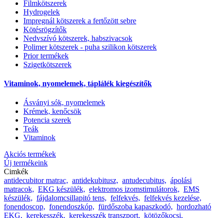
Filmkötszerek
Hydrogelek
Impregnál kötszerek a fertőzött sebre
Kötésrögzítők
Nedvszívó kötszerek, habszivacsok
Polimer kötszerek - puha szilikon kötszerek
Prior termékek
Szigetkötszerek
Vitaminok, nyomelemek, táplálék kiegészítők
Ásványi sók, nyomelemek
Krémek, kenőcsök
Potencia szerek
Teák
Vitaminok
Akciós termékek
Új termékeink
Cimkék
antidecubitor matrac,
antidekubitusz,
antudecubitus,
ápolási
matracok,
EKG készülék,
elektromos izomstimulátorok,
EMS
készülék,
fájdalomcsillapitó tens,
felfekvés,
felfekvés kezelése,
fonendoscop,
fonendoszkóp,
fürdőszoba kapaszkodó,
hordozható
EKG,
kerekesszék,
kerekesszék transzport,
kötözőkocsi,