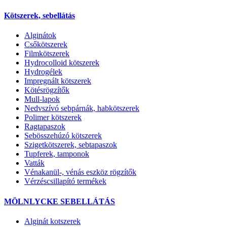
Kötszerek, sebellátás
Alginátok
Csőkötszerek
Filmkötszerek
Hydrocolloid kötszerek
Hydrogélek
Impregnált kötszerek
Kötésrögzítők
Mull-lapok
Nedvszívó sebpárnák, habkötszerek
Polimer kötszerek
Ragtapaszok
Sebösszehúzó kötszerek
Szigetkötszerek, sebtapaszok
Tupferek, tamponok
Vatták
Vénakanül-, vénás eszköz rögzítők
Vérzéscsillapító termékek
MÖLNLYCKE SEBELLÁTÁS
Alginát kotszerek