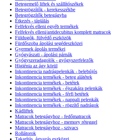
Betegemelő liftek és szállítószékek
Betegrögzítők - kerekesszékbe
Betegrögzítők betegágyba
Étkezés - táplálás
Felfekvés elleni egyéb termékek
Felfekvés elleni/antidecubitus komplett matracok
Füldugók, fülvédő eszközök
Fürdőszoba ápolási segédeszközei
Gyermek ápolás termékei
Gyógyászati - ápolási párnák
Gyógyszeradagolók - gyógyszerfelezők
Higiénia az ágy körül
Inkontinencia nadrágpelenkák - belebújós
Inkontinencia termékek - beteg alátétek
Inkontinencia termékek - betétek
Inkontinencia termékek - éjszakára pelenkák
Inkontinencia termékek - férfi betétek
Inkontinencia termékek - nappali pelenkák
Inkontinencia termékek - rögzítő nadrágok
Kádliftek
Matracok betegágyhoz - fedőmatracok
Matracok betegágyhoz - memory réteggel
Matracok betegágyhoz - szivacs
Rollátorok
Takarítás, ágyazás eszközei