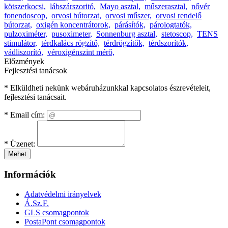
kötszerkocsi,
lábszárszoritó,
Mayo asztal,
műszerasztal,
nővér
fonendoscop,
orvosi bútorzat,
orvosi műszer,
orvosi rendelő
bútorzat,
oxigén koncentrátorok,
párásítók,
párologtatók,
pulzoximéter,
pusoximeter,
Sonnenburg asztal,
stetoscop,
TENS
stimulátor,
térdkalács rögzítő,
térdrögzítők,
térdszorítók,
vádliszorító,
véroxigénszint mérő,
Előzmények
Fejlesztési tanácsok
* Elküldheti nekünk webáruházunkkal kapcsolatos észrevételeit,
fejlesztési tanácsait.
*
Email cím:
*
Üzenet:
Mehet
Információk
Adatvédelmi irányelvek
Á.Sz.F.
GLS csomagpontok
PostaPont csomagpontok