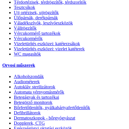
Térdortézisek, térdrögzítők, térdszorítók
Tesztcsíkok
Ujj ortézisek, ujjrögzítők
Ülőpárnák, derékpárnák
Váladékszívók, leszívóeszközök
Vállrögzítők
Vércukormérő tartozékok
Vércukormérők
Vizeletürítés eszközei: katéterzsákok
Vizeletürítés eszközei: vizelet katéterek
WC magasítók
Orvosi műszerek
Alkoholszondák
Audiométerek
Autokláv sterilizátorok
Automata vérnyomásmérők
Betegágyak és tartozékai
Betegörző monitorok
Bőrfertőtlenítők, nyálkahártyafertőtlenítők
Defibrillátorok
Dermatoszkopok - bőrgyógyászat
Dopplerek, CTG
Egészségügyi oktatási eszközök,