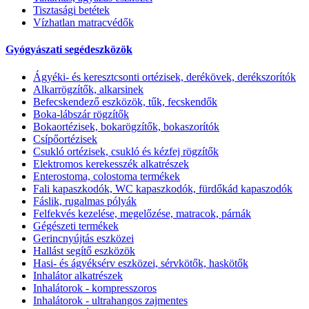
Tisztasági betétek
Vízhatlan matracvédők
Gyógyászati segédeszközök
Ágyéki- és keresztcsonti ortézisek, derékövek, derékszorítók
Alkarrögzítők, alkarsinek
Befecskendező eszközök, tűk, fecskendők
Boka-lábszár rögzítők
Bokaortézisek, bokarögzítők, bokaszorítók
Csípőortézisek
Csukló ortézisek, csukló és kézfej rögzítők
Elektromos kerekesszék alkatrészek
Enterostoma, colostoma termékek
Fali kapaszkodók, WC kapaszkodók, fürdőkád kapaszodók
Fáslik, rugalmas pólyák
Felfekvés kezelése, megelőzése, matracok, párnák
Gégészeti termékek
Gerincnyújtás eszközei
Hallást segítő eszközök
Hasi- és ágyéksérv eszközei, sérvkötők, haskötők
Inhalátor alkatrészek
Inhalátorok - kompresszoros
Inhalátorok - ultrahangos zajmentes