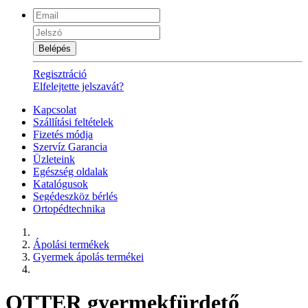
Belépés
Regisztráció
Elfelejtette jelszavát?
Kapcsolat
Szállítási feltételek
Fizetés módja
Szervíz Garancia
Üzleteink
Egészség oldalak
Katalógusok
Segédeszköz bérlés
Ortopédtechnika
Ápolási termékek
Gyermek ápolás termékei
OTTER gyermekfürdető