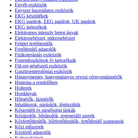
Egyéb eszközök
Egyszer használatos eszközök
EKG készülékek
EKG papírok, EEG papírok, UK papírok
EKG tartozékok
Elektromos intenzív beteg ágyak
Elektrosebészet, mikrosebészet
Felület fertőtlenítők
Fertőtlenítő adagolók
Fizikoterápiás eszközök
Fonendoszkópok és tartozékaik
Fül-orr-gégészeti eszközök
Gasztroenterológiai eszközök
Higanymentes, hagyomásnyos orvosi vérnyomásmérők
Higienia a rendelőben
Holterek
Hordágyak
Hőmérők, lázmérők
Inhalátorok, párásítók, légtisztítók
Készenléti és sürgősségi táskák
Kézápolók, bőrápolók, regeneráló szerek
Kézfertőtlenítők, bőrfertőtlenítők, fertőtlenítő szappanok
Kézi műszerek
Kéztörlő adagolók
Kolposzkópok