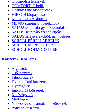
Cipőápolási termékek
COMFORT lábbelik
Healthy Line biopapucsok
HIRSCH biopapucsok
KOPITARNA lábbelik
MEMO szupináló gyerekcipők
SALUS szupináló gyerek szandálok
SALUS szupináló szandálcipők
SALUS zárt gyerekcipők nem béléses
SCHOLL FÉRFI LÁBBELIK
SCHOLL MUNKAHELYI
SCHOLL NŐI MODELLEK
Kötszerek, sebellátás
Alginátok
Csőkötszerek
Filmkötszerek
Hydrocolloid kötszerek
Hydrogélek
Impregnált kötszerek
Kötésrögzítők
Mull-lapok
Nedvszívó sebpárnák, habkötszerek
Polimer kötszerek