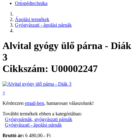
Ortopédtechnika
Ápolási termékek
Gyógyászati - ápolási párnák
Alvital gyógy ülő párna - Diák
3
Cikkszám: U00002247
×
Kérdezzen
email-ben
, hamarosan válaszolunk!
További termékek ebben a kategóriában:
Gyógypárnák, gyógyászati párnák
Gyógyászati - ápolási párnák
Bruttó ár:
6 480,00.- Ft