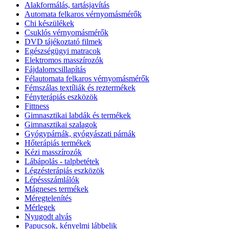
Alakformálás, tartásjavítás
Automata felkaros vérnyomásmérők
Chi készülékek
Csuklós vérnyomásmérők
DVD tájékoztató filmek
Egészségügyi matracok
Elektromos masszírozók
Fájdalomcsillapítás
Félautomata felkaros vérnyomásmérők
Fémszálas textíliák és reztermékek
Fényterápiás eszközök
Fittness
Gimnasztikai labdák és termékek
Gimnasztikai szalagok
Gyógypárnák, gyógyászati párnák
Hőterápiás termékek
Kézi masszírozók
Lábápolás - talpbetétek
Légzésterápiás eszközök
Lépéssszámlálók
Mágneses termékek
Méregtelenítés
Mérlegek
Nyugodt alvás
Papucsok, kényelmi lábbelik