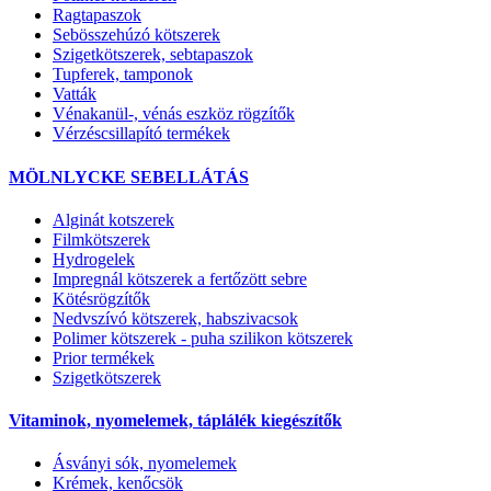
Ragtapaszok
Sebösszehúzó kötszerek
Szigetkötszerek, sebtapaszok
Tupferek, tamponok
Vatták
Vénakanül-, vénás eszköz rögzítők
Vérzéscsillapító termékek
MÖLNLYCKE SEBELLÁTÁS
Alginát kotszerek
Filmkötszerek
Hydrogelek
Impregnál kötszerek a fertőzött sebre
Kötésrögzítők
Nedvszívó kötszerek, habszivacsok
Polimer kötszerek - puha szilikon kötszerek
Prior termékek
Szigetkötszerek
Vitaminok, nyomelemek, táplálék kiegészítők
Ásványi sók, nyomelemek
Krémek, kenőcsök