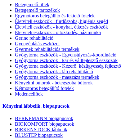
Betegemelő liftek
Betegemelő tartozékok
Egymotoros betegállító és fektető fotelek
Életviteli eszközök - fürdőszoba, higiénia segéd
Életviteli eszközök - konyhai, étkezés eszközök
Életviteli eszközök - öltözködés, házimunka
Gerinc rehabilitáció
Gyengénlátás eszközei
Gyermek rehabilitációs termékek
Gyógytorna eszközök - Egyensúlyozás-koordináció
Gyógytorna eszközök - kar és vállfejlesztő eszközök
Gyógytorna eszközök - Kézerő, kézügyesség fejlesztő
Gyógytorna eszközök - láb rehabilitáció
Gyógytorna eszközök - masszázs termékek
Kényelmi bútorok - betegszoba bútorok
Kétmotoros betegállító fotelek
Medenceliftek
Kényelmi lábbelik, biopapucsok
BERKEMANN biopapucsok
BIOKOMFORT biopapucsok
BIRKENSTOCK lábbelik
BLUSTEP biopapucsok