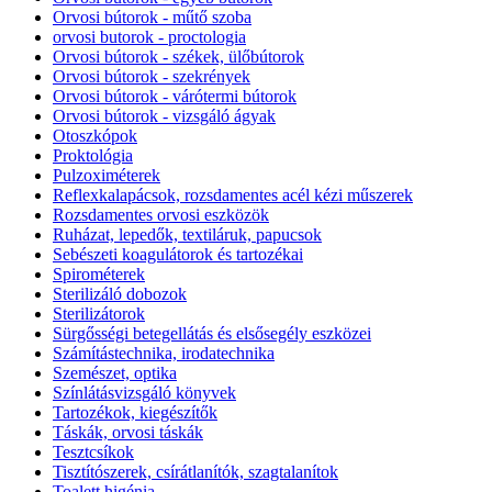
Orvosi bútorok - műtő szoba
orvosi butorok - proctologia
Orvosi bútorok - székek, ülőbútorok
Orvosi bútorok - szekrények
Orvosi bútorok - várótermi bútorok
Orvosi bútorok - vizsgáló ágyak
Otoszkópok
Proktológia
Pulzoximéterek
Reflexkalapácsok, rozsdamentes acél kézi műszerek
Rozsdamentes orvosi eszközök
Ruházat, lepedők, textiláruk, papucsok
Sebészeti koagulátorok és tartozékai
Spirométerek
Sterilizáló dobozok
Sterilizátorok
Sürgősségi betegellátás és elsősegély eszközei
Számítástechnika, irodatechnika
Szemészet, optika
Színlátásvizsgáló könyvek
Tartozékok, kiegészítők
Táskák, orvosi táskák
Tesztcsíkok
Tisztítószerek, csírátlanítók, szagtalanítok
Toalett higénia