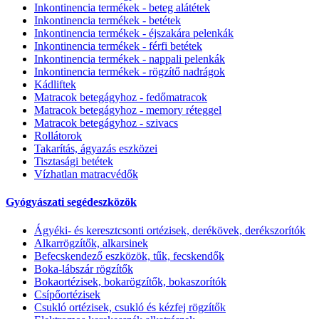
Inkontinencia termékek - beteg alátétek
Inkontinencia termékek - betétek
Inkontinencia termékek - éjszakára pelenkák
Inkontinencia termékek - férfi betétek
Inkontinencia termékek - nappali pelenkák
Inkontinencia termékek - rögzítő nadrágok
Kádliftek
Matracok betegágyhoz - fedőmatracok
Matracok betegágyhoz - memory réteggel
Matracok betegágyhoz - szivacs
Rollátorok
Takarítás, ágyazás eszközei
Tisztasági betétek
Vízhatlan matracvédők
Gyógyászati segédeszközök
Ágyéki- és keresztcsonti ortézisek, derékövek, derékszorítók
Alkarrögzítők, alkarsinek
Befecskendező eszközök, tűk, fecskendők
Boka-lábszár rögzítők
Bokaortézisek, bokarögzítők, bokaszorítók
Csípőortézisek
Csukló ortézisek, csukló és kézfej rögzítők