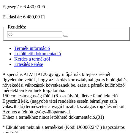
Egység ár: 6 480,00 Ft
Eladási ár: 6 480,00 Ft
Rendelés:
Termék információ
Letölthető dokumentáció
Kérdés a termékről
Értesítés kérése
A speciális ALVITAL® gyógy-ülőpárnák kifejlesztésénél
figyelembe vettük, hogy az iskolás korosztálynál gyors biológiai és
növekedési változások következnek be, ezért a párnák különböző
méretekben kerülnek forgalomba.
150 cm testmagasság fölött (6. osztálytól, illetve felnőtteknek)
Egyszínű kék, (nagyobb tétel rendelése esetén bármilyen szín
választható) természetes anyagú huzattal, szalagos rögzítés nélkül.
Azonos a felnőtt gyógy-ülőpárnával.
Ehhez a termékhez nincs letölthető dokumentáció.(01)
* Elküldheti nekünk a termékkel (Kód:
U00002247
) kapcsolatos
kérdését.