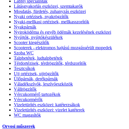
Lábfej specialisták
Látásgyakorlás eszközei, szemtakarók
Mosdatás, fürdetés, zuhanyzás eszközei
Nyaki ortézisek, nyakrögzítők
Nyaki-mellkasi ortézisek, mellkasszorítók
Nyakpárnák
Nyiroködéma és egyéb ödémák kezelésének eszközei
Nyújtók, nyújtókészülékek
Scooter kiegészítők
Scooterek - elektromos hajtású mozgássérült mopedek
Szoba WC
Talpbetétek, ludtalpbetétek
Térdortézisek, térdrögzítők, térdszorítók
Tesztcsíkok
Ujj ortézisek, ujjrögzítők
Ülőpárnák, derékpárnák
Váladékszívók, leszívóeszközök
Vállrögzítők
Vércukormérő tartozékok
Vércukormérők
Vizeletürítés eszközei: katéterzsákok
Vizeletürítés eszközei: vizelet katéterek
WC magasítók
Orvosi műszerek