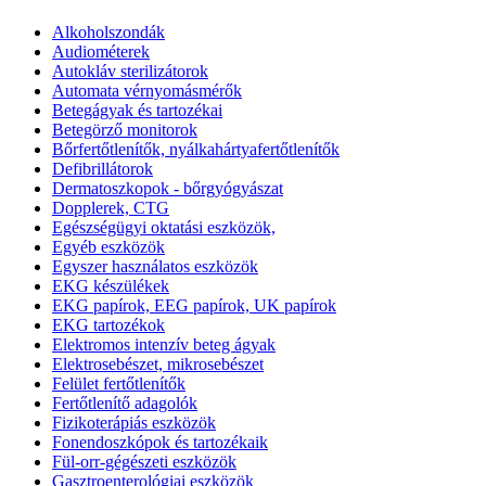
Alkoholszondák
Audiométerek
Autokláv sterilizátorok
Automata vérnyomásmérők
Betegágyak és tartozékai
Betegörző monitorok
Bőrfertőtlenítők, nyálkahártyafertőtlenítők
Defibrillátorok
Dermatoszkopok - bőrgyógyászat
Dopplerek, CTG
Egészségügyi oktatási eszközök,
Egyéb eszközök
Egyszer használatos eszközök
EKG készülékek
EKG papírok, EEG papírok, UK papírok
EKG tartozékok
Elektromos intenzív beteg ágyak
Elektrosebészet, mikrosebészet
Felület fertőtlenítők
Fertőtlenítő adagolók
Fizikoterápiás eszközök
Fonendoszkópok és tartozékaik
Fül-orr-gégészeti eszközök
Gasztroenterológiai eszközök