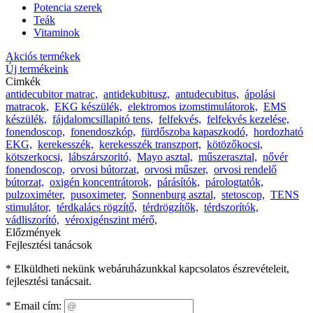
Potencia szerek
Teák
Vitaminok
Akciós termékek
Új termékeink
Cimkék
antidecubitor matrac,
antidekubitusz,
antudecubitus,
ápolási
matracok,
EKG készülék,
elektromos izomstimulátorok,
EMS
készülék,
fájdalomcsillapitó tens,
felfekvés,
felfekvés kezelése,
fonendoscop,
fonendoszkóp,
fürdőszoba kapaszkodó,
hordozható
EKG,
kerekesszék,
kerekesszék transzport,
kötözőkocsi,
kötszerkocsi,
lábszárszoritó,
Mayo asztal,
műszerasztal,
nővér
fonendoscop,
orvosi bútorzat,
orvosi műszer,
orvosi rendelő
bútorzat,
oxigén koncentrátorok,
párásítók,
párologtatók,
pulzoximéter,
pusoximeter,
Sonnenburg asztal,
stetoscop,
TENS
stimulátor,
térdkalács rögzítő,
térdrögzítők,
térdszorítók,
vádliszorító,
véroxigénszint mérő,
Előzmények
Fejlesztési tanácsok
* Elküldheti nekünk webáruházunkkal kapcsolatos észrevételeit,
fejlesztési tanácsait.
*
Email cím: