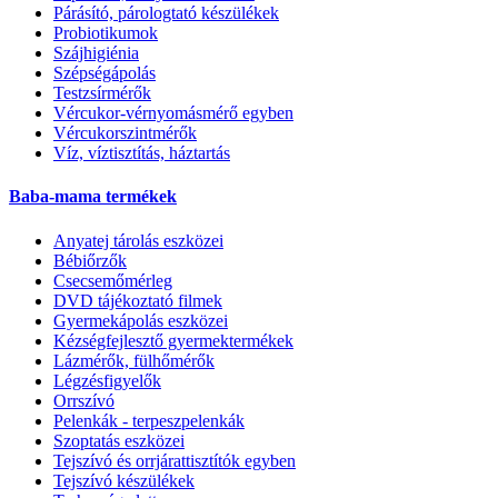
Párásító, párologtató készülékek
Probiotikumok
Szájhigiénia
Szépségápolás
Testzsírmérők
Vércukor-vérnyomásmérő egyben
Vércukorszintmérők
Víz, víztisztítás, háztartás
Baba-mama termékek
Anyatej tárolás eszközei
Bébiőrzők
Csecsemőmérleg
DVD tájékoztató filmek
Gyermekápolás eszközei
Kézségfejlesztő gyermektermékek
Lázmérők, fülhőmérők
Légzésfigyelők
Orrszívó
Pelenkák - terpeszpelenkák
Szoptatás eszközei
Tejszívó és orrjárattisztítók egyben
Tejszívó készülékek