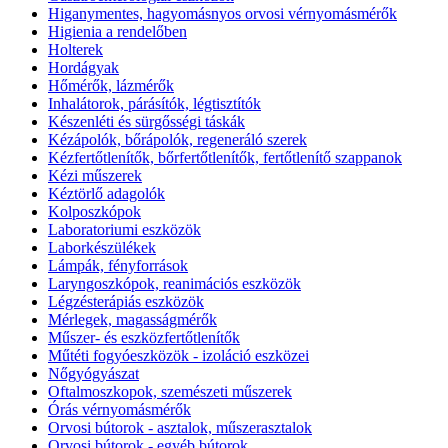
Higanymentes, hagyomásnyos orvosi vérnyomásmérők
Higienia a rendelőben
Holterek
Hordágyak
Hőmérők, lázmérők
Inhalátorok, párásítók, légtisztítók
Készenléti és sürgősségi táskák
Kézápolók, bőrápolók, regeneráló szerek
Kézfertőtlenítők, bőrfertőtlenítők, fertőtlenítő szappanok
Kézi műszerek
Kéztörlő adagolók
Kolposzkópok
Laboratoriumi eszközök
Laborkészülékek
Lámpák, fényforrások
Laryngoszkópok, reanimációs eszközök
Légzésterápiás eszközök
Mérlegek, magasságmérők
Műszer- és eszközfertőtlenítők
Műtéti fogyóeszközök - izoláció eszközei
Nőgyógyászat
Oftalmoszkopok, szemészeti műszerek
Órás vérnyomásmérők
Orvosi bútorok - asztalok, műszerasztalok
Orvosi bútorok - egyéb bútorok