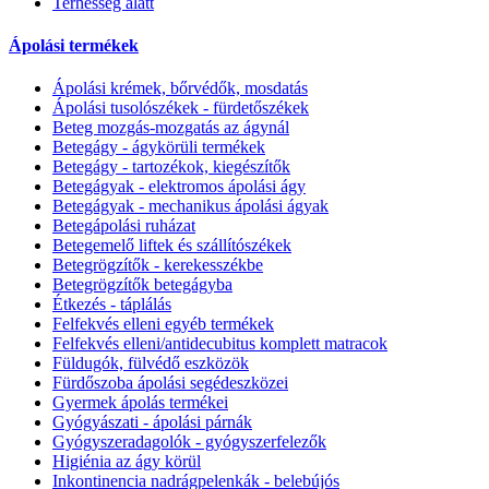
Terhesség alatt
Ápolási termékek
Ápolási krémek, bőrvédők, mosdatás
Ápolási tusolószékek - fürdetőszékek
Beteg mozgás-mozgatás az ágynál
Betegágy - ágykörüli termékek
Betegágy - tartozékok, kiegészítők
Betegágyak - elektromos ápolási ágy
Betegágyak - mechanikus ápolási ágyak
Betegápolási ruházat
Betegemelő liftek és szállítószékek
Betegrögzítők - kerekesszékbe
Betegrögzítők betegágyba
Étkezés - táplálás
Felfekvés elleni egyéb termékek
Felfekvés elleni/antidecubitus komplett matracok
Füldugók, fülvédő eszközök
Fürdőszoba ápolási segédeszközei
Gyermek ápolás termékei
Gyógyászati - ápolási párnák
Gyógyszeradagolók - gyógyszerfelezők
Higiénia az ágy körül
Inkontinencia nadrágpelenkák - belebújós