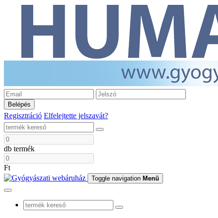
Belépés
Regisztráció
Elfelejtette jelszavát?
db termék
Ft
Toggle navigation
Menü