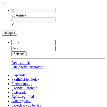
db termék
Ft
Belépés
Belépés
Regisztráció
Elfelejtette jelszavát?
Kapcsolat
Szállítási feltételek
Fizetés módja
Szervíz Garancia
Üzleteink
Egészség oldalak
Katalógusok
Segédeszköz bérlés