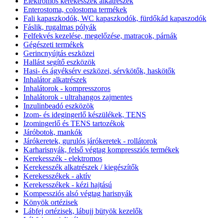
Elektromos kerekesszék alkatrészek
Enterostoma, colostoma termékek
Fali kapaszkodók, WC kapaszkodók, fürdőkád kapaszodók
Fáslik, rugalmas pólyák
Felfekvés kezelése, megelőzése, matracok, párnák
Gégészeti termékek
Gerincnyújtás eszközei
Hallást segítő eszközök
Hasi- és ágyéksérv eszközei, sérvkötők, haskötők
Inhalátor alkatrészek
Inhalátorok - kompresszoros
Inhalátorok - ultrahangos zajmentes
Inzulinbeadó eszközök
Izom- és idegingerlő készülékek, TENS
Izomingerlő és TENS tartozékok
Járóbotok, mankók
Járókeretek, gurulós járókeretek - rollátorok
Karharisnyák, felső végtag kompressziós termékek
Kerekesszék - elektromos
Kerekesszék alkatrészek / kiegészítők
Kerekesszékek - aktív
Kerekesszékek - kézi hajtású
Kompessziós alsó végtag harisnyák
Könyök ortézisek
Lábfej ortézisek, lábujj bütyök kezelők