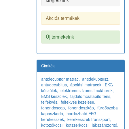
kiegészítők
Akciós termékek
Új termékeink
Cimkék
antidecubitor matrac,
antidekubitusz,
antudecubitus,
ápolási matracok,
EKG
készülék,
elektromos izomstimulátorok,
EMS készülék,
fájdalomcsillapitó tens,
felfekvés,
felfekvés kezelése,
fonendoscop,
fonendoszkóp,
fürdőszoba
kapaszkodó,
hordozható EKG,
kerekesszék,
kerekesszék transzport,
kötözőkocsi,
kötszerkocsi,
lábszárszoritó,