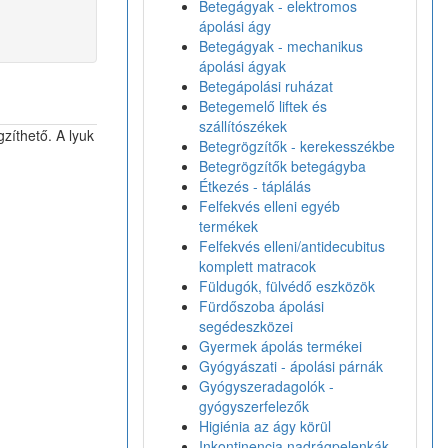
Betegágyak - elektromos
ápolási ágy
Betegágyak - mechanikus
ápolási ágyak
Betegápolási ruházat
Betegemelő liftek és
szállítószékek
gzíthető. A lyuk
Betegrögzítők - kerekesszékbe
Betegrögzítők betegágyba
Étkezés - táplálás
Felfekvés elleni egyéb
termékek
Felfekvés elleni/antidecubitus
komplett matracok
Füldugók, fülvédő eszközök
Fürdőszoba ápolási
segédeszközei
Gyermek ápolás termékei
Gyógyászati - ápolási párnák
Gyógyszeradagolók -
gyógyszerfelezők
Higiénia az ágy körül
Inkontinencia nadrágpelenkák -