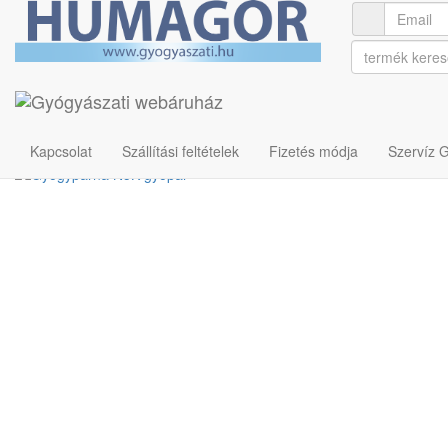
Ápolási termékek
Gyógyászati - ápolási párnák
Gyógypárna N5K gyopár
Cikkszám: U00002676
Kapcsolat
Szállítási feltételek
Fizetés módja
Szervíz 