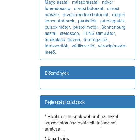
Mayo asztal,
műszerasztal,
nővér
fonendoscop,
orvosi bútorzat,
orvosi
műszer,
orvosi rendelő bútorzat,
oxigén
koncentrátorok,
párásítók,
párologtatók,
pulzoximéter,
pusoximeter,
Sonnenburg
asztal,
stetoscop,
TENS stimulátor,
térdkalács rögzítő,
térdrögzítők,
térdszorítók,
vádliszorító,
véroxigénszint
mérő,
Előzmények
Fejlesztési tanácsok
* Elküldheti nekünk webáruházunkkal
kapcsolatos észrevételeit, fejlesztési
tanácsait.
*
Email cím: