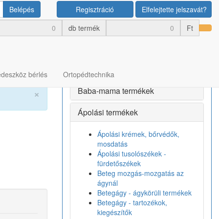
Belépés
Regisztráció
Elfelejtette jelszavát?
Termék kategóriák
db termék
Ft
Bérlés
Egészségmegőrző termékek
deszköz bérlés
Ortopédtechnika
Baba-mama termékek
×
Ápolási termékek
Ápolási krémek, bőrvédők,
mosdatás
Ápolási tusolószékek -
fürdetőszékek
Beteg mozgás-mozgatás az
ágynál
Betegágy - ágykörüli termékek
Betegágy - tartozékok,
kiegészítők