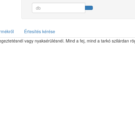
rmékről
Értesítés kérése
egeztetésnél vagy nyaksérülésnél. Mind a fej, mind a tarkó szilárdan rö