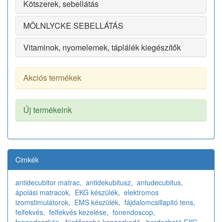
Kötszerek, sebellátás
MÖLNLYCKE SEBELLÁTÁS
Vitaminok, nyomelemek, táplálék kiegészítők
Akciós termékek
Új termékeink
Cimkék
antidecubitor matrac,
antidekubitusz,
antudecubitus,
ápolási matracok,
EKG készülék,
elektromos
izomstimulátorok,
EMS készülék,
fájdalomcsillapitó tens,
felfekvés,
felfekvés kezelése,
fonendoscop,