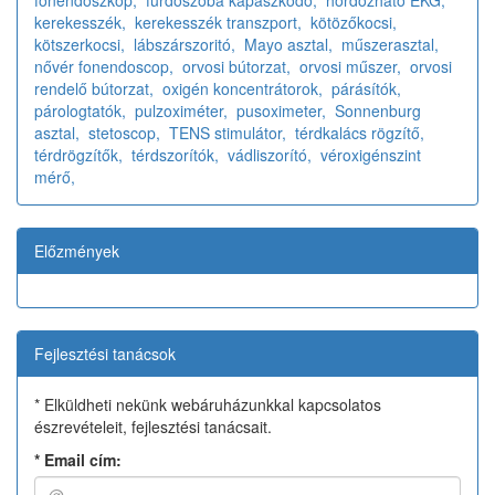
fonendoszkóp,
fürdőszoba kapaszkodó,
hordozható EKG,
kerekesszék,
kerekesszék transzport,
kötözőkocsi,
kötszerkocsi,
lábszárszoritó,
Mayo asztal,
műszerasztal,
nővér fonendoscop,
orvosi bútorzat,
orvosi műszer,
orvosi
rendelő bútorzat,
oxigén koncentrátorok,
párásítók,
párologtatók,
pulzoximéter,
pusoximeter,
Sonnenburg
asztal,
stetoscop,
TENS stimulátor,
térdkalács rögzítő,
térdrögzítők,
térdszorítók,
vádliszorító,
véroxigénszint
mérő,
Előzmények
Fejlesztési tanácsok
* Elküldheti nekünk webáruházunkkal kapcsolatos
észrevételeit, fejlesztési tanácsait.
*
Email cím: