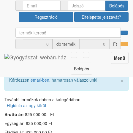
Ápolási termékek
Higiénia az ágy körül
Belépés
Regisztráció
Elfelejtette jelszavát?
Elektromos betegfürdető
kocsi NEFTI
db termék
Ft
Cikkszám: U00033386
Toggle
Menü
navigation
Belépés
×
Kérdezzen
email-ben
, hamarosan válaszolunk!
További termékek ebben a kategóriában:
Higiénia az ágy körül
Bruttó ár:
825 000,00.- Ft
Egység ár: 825 000,00 Ft
Eladási ár: 825 000,00 Ft