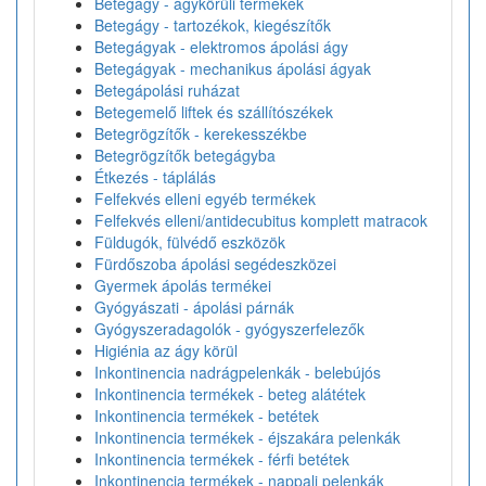
Betegágy - ágykörüli termékek
Betegágy - tartozékok, kiegészítők
Betegágyak - elektromos ápolási ágy
Betegágyak - mechanikus ápolási ágyak
Betegápolási ruházat
Betegemelő liftek és szállítószékek
Betegrögzítők - kerekesszékbe
Betegrögzítők betegágyba
Étkezés - táplálás
Felfekvés elleni egyéb termékek
Felfekvés elleni/antidecubitus komplett matracok
Füldugók, fülvédő eszközök
Fürdőszoba ápolási segédeszközei
Gyermek ápolás termékei
Gyógyászati - ápolási párnák
Gyógyszeradagolók - gyógyszerfelezők
Higiénia az ágy körül
Inkontinencia nadrágpelenkák - belebújós
Inkontinencia termékek - beteg alátétek
Inkontinencia termékek - betétek
Inkontinencia termékek - éjszakára pelenkák
Inkontinencia termékek - férfi betétek
Inkontinencia termékek - nappali pelenkák