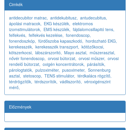
Cimkék
antidecubitor matrac,
antidekubitusz,
antudecubitus,
ápolási matracok,
EKG készülék,
elektromos
izomstimulátorok,
EMS készülék,
fájdalomcsillapitó tens,
felfekvés,
felfekvés kezelése,
fonendoscop,
fonendoszkóp,
fürdőszoba kapaszkodó,
hordozható EKG,
kerekesszék,
kerekesszék transzport,
kötözőkocsi,
kötszerkocsi,
lábszárszoritó,
Mayo asztal,
műszerasztal,
nővér fonendoscop,
orvosi bútorzat,
orvosi műszer,
orvosi
rendelő bútorzat,
oxigén koncentrátorok,
párásítók,
párologtatók,
pulzoximéter,
pusoximeter,
Sonnenburg
asztal,
stetoscop,
TENS stimulátor,
térdkalács rögzítő,
térdrögzítők,
térdszorítók,
vádliszorító,
véroxigénszint
mérő,
Előzmények