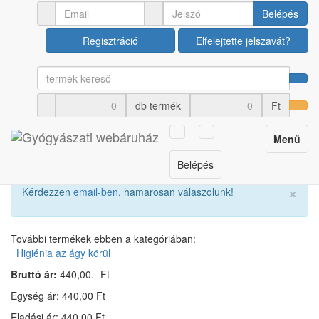
Ápolási termékek
Higiénia az ágy körül
Belépés
Regisztráció
Elfelejtette jelszavát?
Körtefecskendő végdarab
8,5 cm (9-es)
db termék
Ft
Cikkszám: U00016577
Toggle
Menü
navigation
Belépés
×
Kérdezzen
email-ben
, hamarosan válaszolunk!
További termékek ebben a kategóriában:
Higiénia az ágy körül
Bruttó ár:
440,00.- Ft
Egység ár: 440,00 Ft
Eladási ár: 440,00 Ft