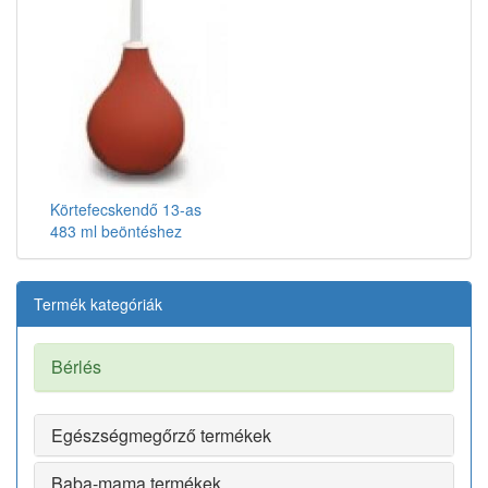
Körtefecskendő 13-as
483 ml beöntéshez
Termék kategóriák
Bérlés
Egészségmegőrző termékek
Baba-mama termékek