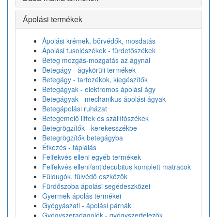
Ápolási termékek
Ápolási krémek, bőrvédők, mosdatás
Ápolási tusolószékek - fürdetőszékek
Beteg mozgás-mozgatás az ágynál
Betegágy - ágykörüli termékek
Betegágy - tartozékok, kiegészítők
Betegágyak - elektromos ápolási ágy
Betegágyak - mechanikus ápolási ágyak
Betegápolási ruházat
Betegemelő liftek és szállítószékek
Betegrögzítők - kerekesszékbe
Betegrögzítők betegágyba
Étkezés - táplálás
Felfekvés elleni egyéb termékek
Felfekvés elleni/antidecubitus komplett matracok
Füldugók, fülvédő eszközök
Fürdőszoba ápolási segédeszközei
Gyermek ápolás termékei
Gyógyászati - ápolási párnák
Gyógyszeradagolók - gyógyszerfelezők