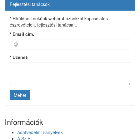
Fejlesztési tanácsok
* Elküldheti nekünk webáruházunkkal kapcsolatos
észrevételeit, fejlesztési tanácsait.
*
Email cím:
*
Üzenet:
Mehet
Információk
Adatvédelmi irányelvek
Á.Sz.F.