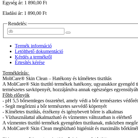
Egység ár: 1 890,00 Ft
Eladási ár: 1 890,00 Ft
Rendelés:
Termék információ
Letölthető dokumentáció
Kérdés a termékről
Értesítés kérése
Termékleírás:
MoliCare® Skin Clean – Hatékony és kíméletes tisztítás
A MoliCare® Skin tisztító termékek hatékony, ugyanakkor gyengéd tisz
természetes savköpenyét, hozzájárulva annak egészséges egyensúlyáh
Főbb előnyök
- pH 5,5 bőrsemleges összetétel, amely védi a bőr természetes védőrét
- Segít megőrizni a bőr természetes savvédő köpenyét
- Kíméletes tisztítás, érzékeny és igénybevett bőrre is alkalmas
- Vízhasználattal alkalmazható és vízmentes változatban is elérhető
A vízmentes tisztító termékek gyengéden tisztítanak, miközben megő
A MoliCare® Skin Clean megbízható higiéniát és maximális bőrkímélő 