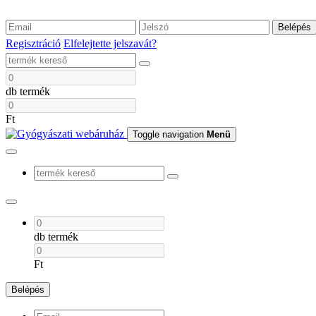
Belépés
Regisztráció
Elfelejtette jelszavát?
db termék
Ft
Toggle navigation
Menü
db termék
Ft
Belépés