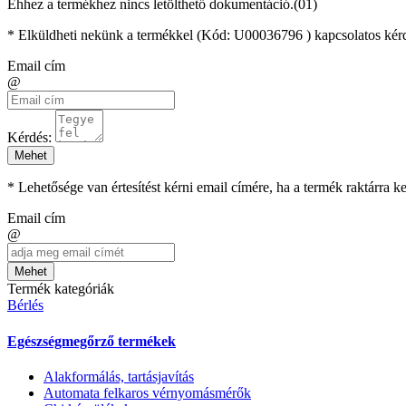
Ehhez a termékhez nincs letölthető dokumentáció.(01)
* Elküldheti nekünk a termékkel (Kód:
U00036796
) kapcsolatos kér
Email cím
@
Kérdés:
Mehet
* Lehetősége van értesítést kérni email címére, ha a termék raktárra 
Email cím
@
Mehet
Termék kategóriák
Bérlés
Egészségmegőrző termékek
Alakformálás, tartásjavítás
Automata felkaros vérnyomásmérők