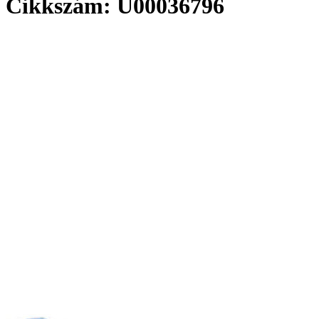
Cikkszám: U00036796