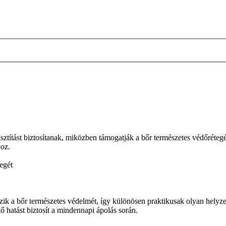
títást biztosítanak, miközben támogatják a bőr természetes védőrétegé
oz.
egét
rzik a bőr természetes védelmét, így különösen praktikusak olyan hely
hatást biztosít a mindennapi ápolás során.