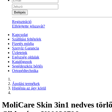
Belépés
Regisztráció
Elfelejtette jelszavát?
Kapcsolat
Szállítási feltételek
Fizetés módja
Szervíz Garancia
Üzleteink
Egészség oldalak
Katalógusok
Segédeszköz bérlés
Ortopédtechnika
Ápolási termékek
Higiénia az ágy körül
MoliCare Skin 3in1 nedves tör