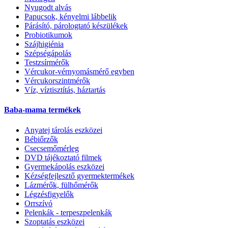
Nyugodt alvás
Papucsok, kényelmi lábbelik
Párásító, párologtató készülékek
Probiotikumok
Szájhigiénia
Szépségápolás
Testzsírmérők
Vércukor-vérnyomásmérő egyben
Vércukorszintmérők
Víz, víztisztítás, háztartás
Baba-mama termékek
Anyatej tárolás eszközei
Bébiőrzők
Csecsemőmérleg
DVD tájékoztató filmek
Gyermekápolás eszközei
Kézségfejlesztő gyermektermékek
Lázmérők, fülhőmérők
Légzésfigyelők
Orrszívó
Pelenkák - terpeszpelenkák
Szoptatás eszközei