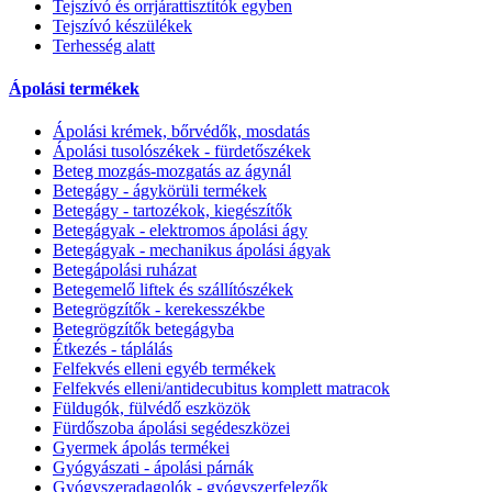
Tejszívó és orrjárattisztítók egyben
Tejszívó készülékek
Terhesség alatt
Ápolási termékek
Ápolási krémek, bőrvédők, mosdatás
Ápolási tusolószékek - fürdetőszékek
Beteg mozgás-mozgatás az ágynál
Betegágy - ágykörüli termékek
Betegágy - tartozékok, kiegészítők
Betegágyak - elektromos ápolási ágy
Betegágyak - mechanikus ápolási ágyak
Betegápolási ruházat
Betegemelő liftek és szállítószékek
Betegrögzítők - kerekesszékbe
Betegrögzítők betegágyba
Étkezés - táplálás
Felfekvés elleni egyéb termékek
Felfekvés elleni/antidecubitus komplett matracok
Füldugók, fülvédő eszközök
Fürdőszoba ápolási segédeszközei
Gyermek ápolás termékei
Gyógyászati - ápolási párnák
Gyógyszeradagolók - gyógyszerfelezők