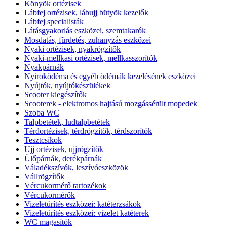
Könyök ortézisek
Lábfej ortézisek, lábujj bütyök kezelők
Lábfej specialisták
Látásgyakorlás eszközei, szemtakarók
Mosdatás, fürdetés, zuhanyzás eszközei
Nyaki ortézisek, nyakrögzítők
Nyaki-mellkasi ortézisek, mellkasszorítók
Nyakpárnák
Nyiroködéma és egyéb ödémák kezelésének eszközei
Nyújtók, nyújtókészülékek
Scooter kiegészítők
Scooterek - elektromos hajtású mozgássérült mopedek
Szoba WC
Talpbetétek, ludtalpbetétek
Térdortézisek, térdrögzítők, térdszorítók
Tesztcsíkok
Ujj ortézisek, ujjrögzítők
Ülőpárnák, derékpárnák
Váladékszívók, leszívóeszközök
Vállrögzítők
Vércukormérő tartozékok
Vércukormérők
Vizeletürítés eszközei: katéterzsákok
Vizeletürítés eszközei: vizelet katéterek
WC magasítók