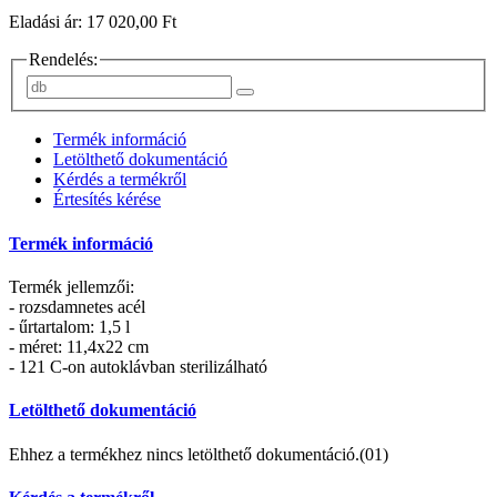
Eladási ár: 17 020,00 Ft
Rendelés:
Termék információ
Letölthető dokumentáció
Kérdés a termékről
Értesítés kérése
Termék információ
Termék jellemzői:
- rozsdamnetes acél
- űrtartalom: 1,5 l
- méret: 11,4x22 cm
- 121 C-on autoklávban sterilizálható
Letölthető dokumentáció
Ehhez a termékhez nincs letölthető dokumentáció.(01)