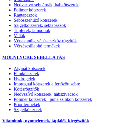
Nedvszívó sebpárnák, habkötszerek
Polimer kötszerek
Ragtapaszok
Sebösszehúzó kötszerek
Szigetkötszerek, sebtapaszok
Tupferek, tamponok
Vatták
Vénakanül-, vénás eszköz rögzítők
Vérzéscsillapító termékek
MÖLNLYCKE SEBELLÁTÁS
Alginát kotszerek
Filmkötszerek
Hydrogelek
Impregnál kötszerek a fertőzött sebre
Kötésrögzítők
Nedvszívó kötszerek, habszivacsok
Polimer kötszerek - puha szilikon kötszerek
Prior termékek
Szigetkötszerek
Vitaminok, nyomelemek, táplálék kiegészítők