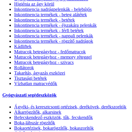
Higiénia az ágy körül
Inkontinencia nadrágpelenkák - belebújós
Inkontinencia termékek - beteg alátétek
Inkontinencia termékek - betétek
Inkontinencia termékek - éjszakára pelenkák
Inkontinencia termékek - férfi betétek
Inkontinencia termékek - nappali pelenkák
Inkontinencia termékek - rögzítő nadrágok
Kádliftek
Matracok betegágyhoz - fedőmatracok
Matracok betegágyhoz - memory réteggel
Matracok betegágyhoz - szivacs
Rollátorok
Takarítás, ágyazás eszközei
Tisztasági betétek
Vízhatlan matracvédők
Gyógyászati segédeszközök
Ágyéki- és keresztcsonti ortézisek, derékövek, derékszorítók
Alkarrögzítők, alkarsinek
Befecskendező eszközök, tűk, fecskendők
Boka-lábszár rögzítők
Bokaortézisek, bokarögzítők, bokaszorítók