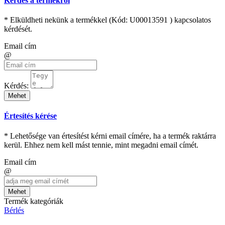
Kérdés a termékről
* Elküldheti nekünk a termékkel (Kód:
U00013591
) kapcsolatos
kérdését.
Email cím
@
Kérdés:
Mehet
Értesítés kérése
* Lehetősége van értesítést kérni email címére, ha a termék raktárra
kerül. Ehhez nem kell mást tennie, mint megadni email címét.
Email cím
@
Mehet
Termék kategóriák
Bérlés