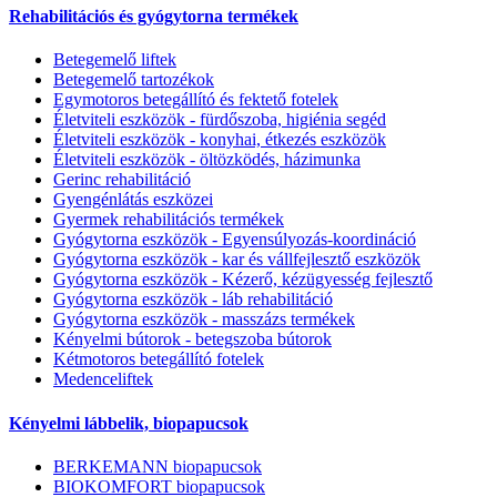
Rehabilitációs és gyógytorna termékek
Betegemelő liftek
Betegemelő tartozékok
Egymotoros betegállító és fektető fotelek
Életviteli eszközök - fürdőszoba, higiénia segéd
Életviteli eszközök - konyhai, étkezés eszközök
Életviteli eszközök - öltözködés, házimunka
Gerinc rehabilitáció
Gyengénlátás eszközei
Gyermek rehabilitációs termékek
Gyógytorna eszközök - Egyensúlyozás-koordináció
Gyógytorna eszközök - kar és vállfejlesztő eszközök
Gyógytorna eszközök - Kézerő, kézügyesség fejlesztő
Gyógytorna eszközök - láb rehabilitáció
Gyógytorna eszközök - masszázs termékek
Kényelmi bútorok - betegszoba bútorok
Kétmotoros betegállító fotelek
Medenceliftek
Kényelmi lábbelik, biopapucsok
BERKEMANN biopapucsok
BIOKOMFORT biopapucsok