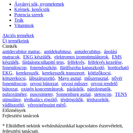
Ásványi sók, nyomelemek
Krémek, kenőcsök
Potencia szerek
Teák
Vitaminok
Akciós termékek
Új termékeink
Cimkék
antidecubitor matrac,
antidekubitusz,
antudecubitus,
ápolási
matracok,
EKG készülék,
elektromos izomstimulátorok,
EMS
készülék,
fájdalomcsillapitó tens,
felfekvés,
felfekvés kezelése,
fonendoscop,
fonendoszkóp,
fürdőszoba kapaszkodó,
hordozható
EKG,
kerekesszék,
kerekesszék transzport,
kötözőkocsi,
kötszerkocsi,
lábszárszoritó,
Mayo asztal,
műszerasztal,
nővér
fonendoscop,
orvosi bútorzat,
orvosi műszer,
orvosi rendelő
bútorzat,
oxigén koncentrátorok,
párásítók,
párologtatók,
pulzoximéter,
pusoximeter,
Sonnenburg asztal,
stetoscop,
TENS
stimulátor,
térdkalács rögzítő,
térdrögzítők,
térdszorítók,
vádliszorító,
véroxigénszint mérő,
Előzmények
Fejlesztési tanácsok
* Elküldheti nekünk webáruházunkkal kapcsolatos észrevételeit,
fejlesztési tanácsait.