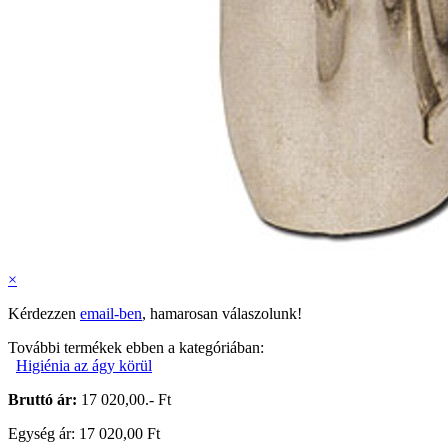
×
Kérdezzen
email-ben
, hamarosan válaszolunk!
További termékek ebben a kategóriában:
Higiénia az ágy körül
Bruttó ár:
17 020,00.- Ft
Egység ár: 17 020,00 Ft