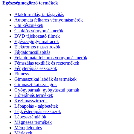
Egészségmegőrző termékek
Alakformálás, tartásjavítás
Automata felkaros vérnyomásmérők
Chi készülékek
Csuklós vérnyomásmérők
DVD tájékoztató filmek
Egészségügyi matracok
Elektromos masszírozók
Fájdalomcsillapítás
Félautomata felkaros vérnyomásmérők
Fémszálas textíliák és reztermékek
Fényterápiás eszközök
Fittness
Gimnasztikai labdák és termékek
Gimnasztikai szalagok
Gyógypárnák, gyógyászati párnák
Hőterápiás termékek
Kézi masszírozók
Lábápolás - talpbetétek
Légzésterápiás eszközök
Lépéssszámlálók
Mágneses termékek
Méregtelenítés
Mérlegek