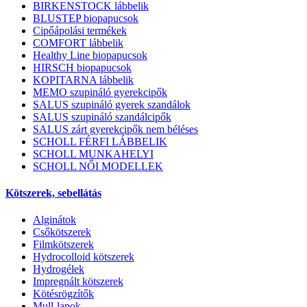
BIRKENSTOCK lábbelik
BLUSTEP biopapucsok
Cipőápolási termékek
COMFORT lábbelik
Healthy Line biopapucsok
HIRSCH biopapucsok
KOPITARNA lábbelik
MEMO szupináló gyerekcipők
SALUS szupináló gyerek szandálok
SALUS szupináló szandálcipők
SALUS zárt gyerekcipők nem béléses
SCHOLL FÉRFI LÁBBELIK
SCHOLL MUNKAHELYI
SCHOLL NŐI MODELLEK
Kötszerek, sebellátás
Alginátok
Csőkötszerek
Filmkötszerek
Hydrocolloid kötszerek
Hydrogélek
Impregnált kötszerek
Kötésrögzítők
Mull-lapok