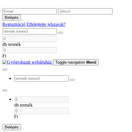
Belépés
Regisztráció
Elfelejtette jelszavát?
db termék
Ft
Toggle navigation
Menü
db termék
Ft
Belépés