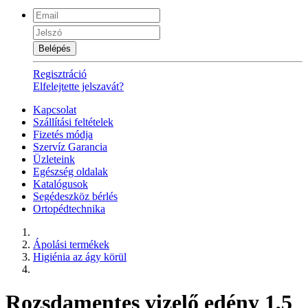
Belépés
Regisztráció
Elfelejtette jelszavát?
Kapcsolat
Szállítási feltételek
Fizetés módja
Szervíz Garancia
Üzleteink
Egészség oldalak
Katalógusok
Segédeszköz bérlés
Ortopédtechnika
Ápolási termékek
Higiénia az ágy körül
Rozsdamentes vizelő edény 1,5