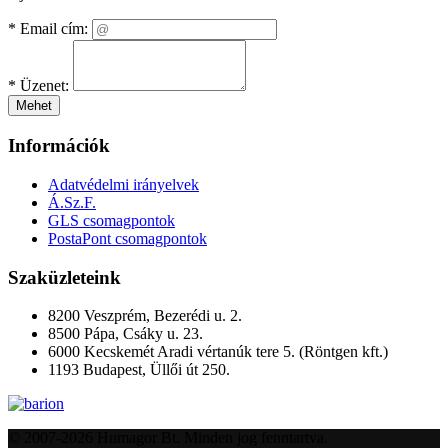
*
Email cím:
*
Üzenet:
Mehet
Információk
Adatvédelmi irányelvek
Á.Sz.F.
GLS csomagpontok
PostaPont csomagpontok
Szaküzleteink
8200 Veszprém, Bezerédi u. 2.
8500 Pápa, Csáky u. 23.
6000 Kecskemét Aradi vértanúk tere 5. (Röntgen kft.)
1193 Budapest, Üllői út 250.
© 2007-2026 Humagor Bt. Minden jog fenntartva.