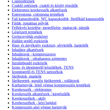
Csípőortézisek
Csukló ortézisek, csukló és kézfej rögzítők
Elektromos kerekesszék alkatrészek
Enterostoma, colostoma termékek
Fali kapaszkodók, WC kapaszkodók, fürdőkád kapaszodók
Fáslik, rugalmas pólyák
Felfekvés kezelése, megelőzése, matracok, párnák
Gégészeti termékek
Gerincnyújtás eszközei
Hallást segítő eszközök
Hasi- és ágyéksérv eszközei, sérvkötők, haskötők
Inhalátor alkatrészek
Inhalátorok - kompresszoros
Inhalátorok - ultrahangos zajmentes
Inzulinbeadó eszközök
Izom- és idegingerlő készülékek, TENS
Izomingerlő és TENS tartozékok
Járóbotok, mankók
Járókeretek, gurulós járókeretek - rollátorok
Karharisnyák, felső végtag kompressziós termékek
Kerekesszék - elektromos
Kerekesszék alkatrészek / kiegészítők
Kerekesszékek - aktív
Kerekesszékek - kézi hajtású
Kompessziós alsó végtag harisnyák