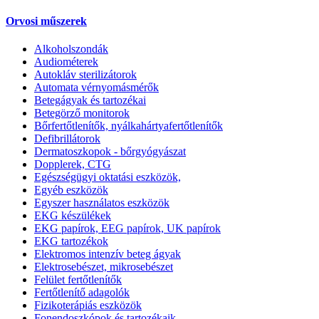
Orvosi műszerek
Alkoholszondák
Audiométerek
Autokláv sterilizátorok
Automata vérnyomásmérők
Betegágyak és tartozékai
Betegörző monitorok
Bőrfertőtlenítők, nyálkahártyafertőtlenítők
Defibrillátorok
Dermatoszkopok - bőrgyógyászat
Dopplerek, CTG
Egészségügyi oktatási eszközök,
Egyéb eszközök
Egyszer használatos eszközök
EKG készülékek
EKG papírok, EEG papírok, UK papírok
EKG tartozékok
Elektromos intenzív beteg ágyak
Elektrosebészet, mikrosebészet
Felület fertőtlenítők
Fertőtlenítő adagolók
Fizikoterápiás eszközök
Fonendoszkópok és tartozékaik