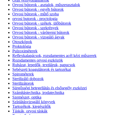
Órás vérnyomásmérők
Orvosi bútorok - asztalok, műszerasztalok
Orvosi bútorok - egyéb bútorok
Orvosi bútorok - műtő szoba
orvosi butorok - proctologia
Orvosi bútorok - székek, ülőbútorok
Orvosi bútorok - szekrények
Orvosi bútorok - várótermi bútorok
Orvosi bútorok - vizsgáló ágyak
Otoszkópok
Proktológia
Pulzoximéterek
Reflexkalapácsok, rozsdamentes acél kézi műszerek
Rozsdamentes orvosi eszközök
Ruházat, lepedők, textiláruk, papucsok
Sebészeti koagulátorok és tartozékai
Spirométerek
Sterilizáló dobozok
Sterilizátorok
Sürgősségi betegellátás és elsősegély eszközei
Számítástechnika, irodatechnika
Szemészet, optika
Színlátásvizsgáló könyvek
Tartozékok, kiegészítők
Táskák, orvosi táskák