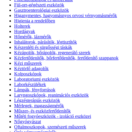
Fül-orr-gégészeti eszközök
Gasztroenterológiai eszközök
Higanymentes, hagyomásnyos orvosi vérnyomásmérők
Higienia a rendelőben
Holterek
Hordágyak
Hőmérők, lázmérők
Inhalátorok, párásítók, légtisztítók
Készenléti és sürgősségi táskák
Kézápolók, bőrápolók, regeneráló szerek
Kézfertőtlenítők, bőrfertőtlenítők, fertőtlenítő szappanok
Kézi műszerek
Kéztörlő adagolók
Kolposzkópok
Laboratoriumi eszközök
Laborkészülékek
Lámpák, fényforrások
Laryngoszkópok, reanimációs eszközök
Légzésterápiás eszközök
Mérlegek, magasságmérők
Műszer- és eszközfertőtlenítők
Műtéti fogyóeszközök - izoláció eszközei
Nőgyógyászat
Oftalmoszkopok, szemészeti műszerek