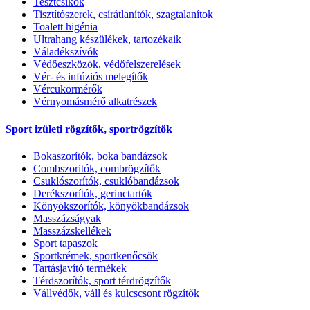
Tesztcsíkok
Tisztítószerek, csírátlanítók, szagtalanítok
Toalett higénia
Ultrahang készülékek, tartozékaik
Váladékszívók
Védőeszközök, védőfelszerelések
Vér- és infúziós melegítők
Vércukormérők
Vérnyomásmérő alkatrészek
Sport izületi rögzítők, sportrögzítők
Bokaszorítók, boka bandázsok
Combszoritók, combrögzítők
Csuklószorítók, csuklóbandázsok
Derékszorítók, gerinctartók
Könyökszorítók, könyökbandázsok
Masszázságyak
Masszázskellékek
Sport tapaszok
Sportkrémek, sportkenőcsök
Tartásjavító termékek
Térdszorítók, sport térdrögzítők
Vállvédők, váll és kulcscsont rögzítők