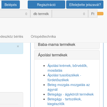
Belépés
Regisztráció
Elfelejtette jelszavát?
Termék kategóriák
db termék
Ft
Bérlés
Egészségmegőrző termékek
deszköz bérlés
Ortopédtechnika
Baba-mama termékek
×
Ápolási termékek
Ápolási krémek, bőrvédők,
mosdatás
Ápolási tusolószékek -
fürdetőszékek
Beteg mozgás-mozgatás az
ágynál
Betegágy - ágykörüli termékek
Betegágy - tartozékok,
kiegészítők