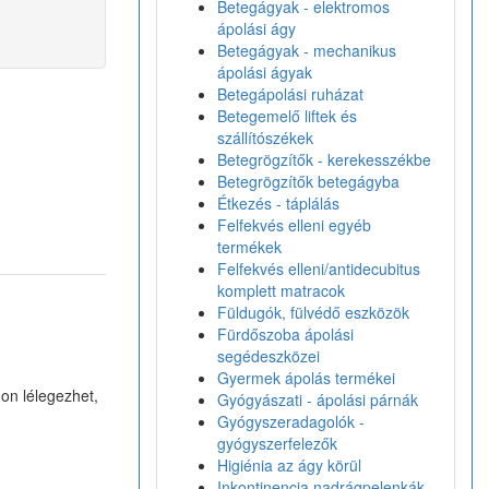
Betegágyak - elektromos
ápolási ágy
Betegágyak - mechanikus
ápolási ágyak
Betegápolási ruházat
Betegemelő liftek és
szállítószékek
Betegrögzítők - kerekesszékbe
Betegrögzítők betegágyba
Étkezés - táplálás
Felfekvés elleni egyéb
termékek
Felfekvés elleni/antidecubitus
komplett matracok
Füldugók, fülvédő eszközök
Fürdőszoba ápolási
segédeszközei
Gyermek ápolás termékei
don lélegezhet,
Gyógyászati - ápolási párnák
Gyógyszeradagolók -
gyógyszerfelezők
Higiénia az ágy körül
Inkontinencia nadrágpelenkák -