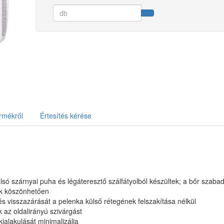
rmékről
Értesítés kérése
lsó szárnyai puha és légáteresztő szálfátyolból készültek; a bőr szaba
ak köszönhetően
 és visszazárását a pelenka külső rétegének felszakítása nélkül
 az oldalirányú szivárgást
ialakulását minimalizálja