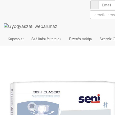
Ápolási termékek
Inkontinencia termékek - nappali pelenkák
SENI CLASSIC inkontinenc
Cikkszám: 310212521
Kapcsolat
Szállítási feltételek
Fizetés módja
Szervíz 