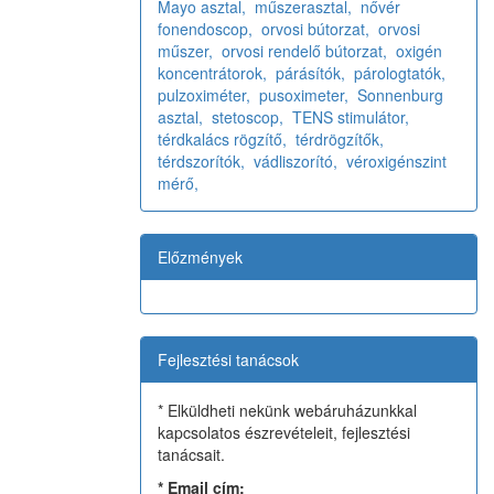
Mayo asztal,
műszerasztal,
nővér
fonendoscop,
orvosi bútorzat,
orvosi
műszer,
orvosi rendelő bútorzat,
oxigén
koncentrátorok,
párásítók,
párologtatók,
pulzoximéter,
pusoximeter,
Sonnenburg
asztal,
stetoscop,
TENS stimulátor,
térdkalács rögzítő,
térdrögzítők,
térdszorítók,
vádliszorító,
véroxigénszint
mérő,
Előzmények
Fejlesztési tanácsok
* Elküldheti nekünk webáruházunkkal
kapcsolatos észrevételeit, fejlesztési
tanácsait.
*
Email cím: