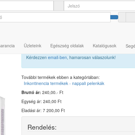
ia nadrágpelenka XL
Garancia
Üzleteink
Egészség oldalak
Katalógusok
Segé
Kérdezzen
email-ben
, hamarosan válaszolunk!
További termékek ebben a kategóriában:
Inkontinencia termékek - nappali pelenkák
Bruttó ár:
240,00.- Ft
Egység ár: 240,00 Ft
Eladási ár: 7 200,00 Ft
Rendelés: