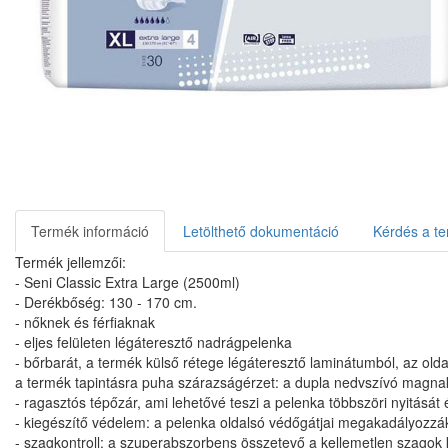
Termék információ
Letölthető dokumentáció
Kérdés a te
Termék jellemzői:
- Seni Classic Extra Large (2500ml)
- Derékbőség: 130 - 170 cm.
- nőknek és férfiaknak
- eljes felületen légáteresztő nadrágpelenka
- bőrbarát, a termék külső rétege légáteresztő laminátumból, az olda
a termék tapintásra puha szárazságérzet: a dupla nedvszívó magn
- ragasztós tépőzár, ami lehetővé teszi a pelenka többszöri nyitását
- kiegészítő védelem: a pelenka oldalsó védőgátjai megakadályozzák
- szagkontroll: a szuperabszorbens összetevő a kellemetlen szagok k