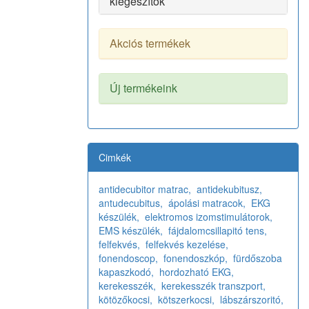
kiegészítők
Akciós termékek
Új termékeink
Cimkék
antidecubitor matrac,
antidekubitusz,
antudecubitus,
ápolási matracok,
EKG
készülék,
elektromos izomstimulátorok,
EMS készülék,
fájdalomcsillapitó tens,
felfekvés,
felfekvés kezelése,
fonendoscop,
fonendoszkóp,
fürdőszoba
kapaszkodó,
hordozható EKG,
kerekesszék,
kerekesszék transzport,
kötözőkocsi,
kötszerkocsi,
lábszárszoritó,