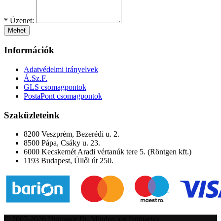
*
Üzenet:
Mehet
Információk
Adatvédelmi irányelvek
Á.Sz.F.
GLS csomagpontok
PostaPont csomagpontok
Szaküzleteink
8200 Veszprém, Bezerédi u. 2.
8500 Pápa, Csáky u. 23.
6000 Kecskemét Aradi vértanúk tere 5. (Röntgen kft.)
1193 Budapest, Üllői út 250.
© 2007-2026 Humagor Bt. Minden jog fenntartva.