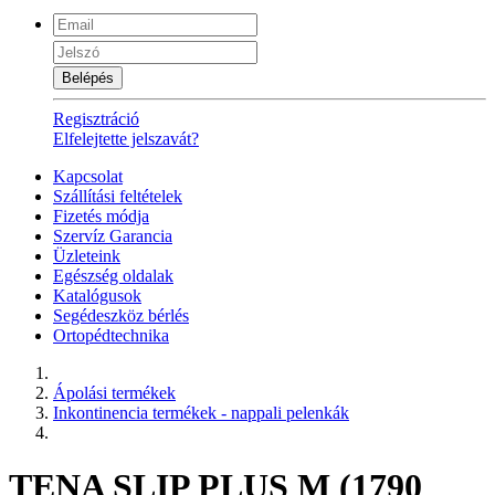
Belépés
Regisztráció
Elfelejtette jelszavát?
Kapcsolat
Szállítási feltételek
Fizetés módja
Szervíz Garancia
Üzleteink
Egészség oldalak
Katalógusok
Segédeszköz bérlés
Ortopédtechnika
Ápolási termékek
Inkontinencia termékek - nappali pelenkák
TENA SLIP PLUS M (1790