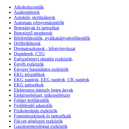
Alkoholszondák
Audiométerek
Autokláv sterilizátorok
Automata vérnyomásmérők
Betegágyak és tartozékai
Betegörző monitorok
Bőrfertőtlenítők, nyálkahártyafertőtlenítők
Defibrillátorok
Dermatoszkopok - bőrgyógyászat
Dopplerek, CTG
Egészségügyi oktatási eszközök,
Egyéb eszközök
Egyszer használatos eszközök
EKG készülékek
EKG papírok, EEG papírok, UK papírok
EKG tartozékok
Elektromos intenzív beteg ágyak
Elektrosebészet, mikrosebészet
Felület fertőtlenítők
Fertőtlenítő adagolók
Fizikoterápiás eszközök
Fonendoszkópok és tartozékaik
Fül-orr-gégészeti eszközök
Gasztroenterológiai eszközök