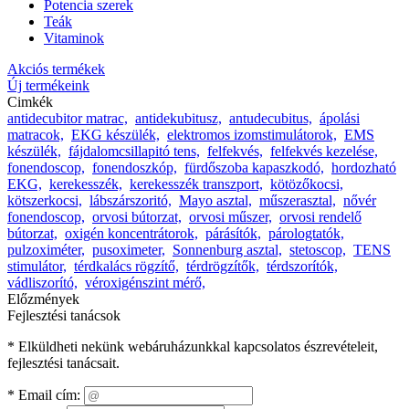
Potencia szerek
Teák
Vitaminok
Akciós termékek
Új termékeink
Cimkék
antidecubitor matrac,
antidekubitusz,
antudecubitus,
ápolási
matracok,
EKG készülék,
elektromos izomstimulátorok,
EMS
készülék,
fájdalomcsillapitó tens,
felfekvés,
felfekvés kezelése,
fonendoscop,
fonendoszkóp,
fürdőszoba kapaszkodó,
hordozható
EKG,
kerekesszék,
kerekesszék transzport,
kötözőkocsi,
kötszerkocsi,
lábszárszoritó,
Mayo asztal,
műszerasztal,
nővér
fonendoscop,
orvosi bútorzat,
orvosi műszer,
orvosi rendelő
bútorzat,
oxigén koncentrátorok,
párásítók,
párologtatók,
pulzoximéter,
pusoximeter,
Sonnenburg asztal,
stetoscop,
TENS
stimulátor,
térdkalács rögzítő,
térdrögzítők,
térdszorítók,
vádliszorító,
véroxigénszint mérő,
Előzmények
Fejlesztési tanácsok
* Elküldheti nekünk webáruházunkkal kapcsolatos észrevételeit,
fejlesztési tanácsait.
*
Email cím: