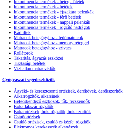
Inkontinencia termékek - beteg alátétek
Inkontinencia termékek - betétek
Inkontinencia termékek - éjszakára pelenkák
Inkontinencia termékek - férfi betétek
Inkontinencia termékek - nappali pelenkák
Inkontinencia termékek - rögzítő nadrágok
Kádliftek
Matracok betegágyhoz - fedőmatracok
Matracok betegágyhoz - memory réteggel
Matracok betegágyhoz - szivacs
Rollátorok
Takarítás, ágyazás eszközei
Tisztasági betétek
Vízhatlan matracvédők
Gyógyászati segédeszközök
Ágyéki- és keresztcsonti ortézisek, derékövek, derékszorítók
Alkarrögzítők, alkarsinek
Befecskendező eszközök, tűk, fecskendők
Boka-lábszár rögzítők
Bokaortézisek, bokarögzítők, bokaszorítók
Csípőortézisek
Csukló ortézisek, csukló és kézfej rögzítők
Elektromos kerekesszék alkatrészek