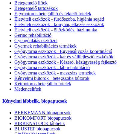
Betegemelő liftek
Betegemelő tartozékok
Egymotoros betegállító és fektető fotelek
Életviteli eszközök - fürdőszoba, higiénia segéd
Életviteli eszközök - konyhai, étkezés eszközök
Életviteli eszközök - öltözködés, házimunka
Gerinc rehabilitáció
Gyengénlátás eszközei
Gyermek rehabilitációs termékek
Gyógytorna eszközök - Egyensúlyozás-koordináció
Gyógytorna eszközök - kar és vállfejlesztő eszközök
Gyógytorna eszközök - Kézerő, kézügyesség fejlesztő
Gyógytorna eszközök - láb rehabilitáció
Gyógytorna eszközök - masszázs termékek
Kényelmi bútorok - betegszoba bútorok
Kétmotoros betegállító fotelek
Medenceliftek
Kényelmi lábbelik, biopapucsok
BERKEMANN biopapucsok
BIOKOMFORT biopapucsok
BIRKENSTOCK lábbelik
BLUSTEP biopapucsok