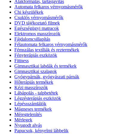
Alakformálás, tartásjavítás
Automata felkaros vérnyomásmérők
Chi készülékek
Csuklós vérnyomásmérők
DVD tájékoztató filmek
Egészségügyi matracok
Elektromos masszírozók
Fájdalomcsillapítás
Félautomata felkaros vérnyomásmérők
Fémszálas textíliák és reztermékek
Fényterápiás eszközök
Fittness
Gimnasztikai labdák és termékek
Gimnasztikai szalagok
Gyógypárnák, gyógyászati párnák
Hőterápiás termékek
Kézi masszírozók
Lábápolás - talpbetétek
Légzésterápiás eszközök
Lépéssszámlálók
Mágneses termékek
Méregtelenítés
Mérlegek
Nyugodt alvás
Papucsok, kényelmi lábbelik