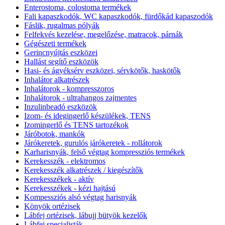
Enterostoma, colostoma termékek
Fali kapaszkodók, WC kapaszkodók, fürdőkád kapaszodók
Fáslik, rugalmas pólyák
Felfekvés kezelése, megelőzése, matracok, párnák
Gégészeti termékek
Gerincnyújtás eszközei
Hallást segítő eszközök
Hasi- és ágyéksérv eszközei, sérvkötők, haskötők
Inhalátor alkatrészek
Inhalátorok - kompresszoros
Inhalátorok - ultrahangos zajmentes
Inzulinbeadó eszközök
Izom- és idegingerlő készülékek, TENS
Izomingerlő és TENS tartozékok
Járóbotok, mankók
Járókeretek, gurulós járókeretek - rollátorok
Karharisnyák, felső végtag kompressziós termékek
Kerekesszék - elektromos
Kerekesszék alkatrészek / kiegészítők
Kerekesszékek - aktív
Kerekesszékek - kézi hajtású
Kompessziós alsó végtag harisnyák
Könyök ortézisek
Lábfej ortézisek, lábujj bütyök kezelők
Lábfej specialisták