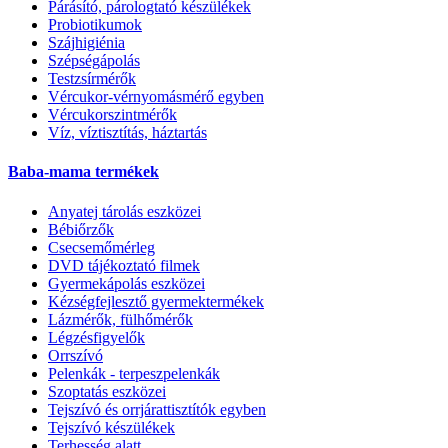
Párásító, párologtató készülékek
Probiotikumok
Szájhigiénia
Szépségápolás
Testzsírmérők
Vércukor-vérnyomásmérő egyben
Vércukorszintmérők
Víz, víztisztítás, háztartás
Baba-mama termékek
Anyatej tárolás eszközei
Bébiőrzők
Csecsemőmérleg
DVD tájékoztató filmek
Gyermekápolás eszközei
Kézségfejlesztő gyermektermékek
Lázmérők, fülhőmérők
Légzésfigyelők
Orrszívó
Pelenkák - terpeszpelenkák
Szoptatás eszközei
Tejszívó és orrjárattisztítók egyben
Tejszívó készülékek
Terhesség alatt