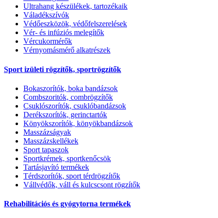
Ultrahang készülékek, tartozékaik
Váladékszívók
Védőeszközök, védőfelszerelések
Vér- és infúziós melegítők
Vércukormérők
Vérnyomásmérő alkatrészek
Sport izületi rögzítők, sportrögzítők
Bokaszorítók, boka bandázsok
Combszoritók, combrögzítők
Csuklószorítók, csuklóbandázsok
Derékszorítók, gerinctartók
Könyökszorítók, könyökbandázsok
Masszázságyak
Masszázskellékek
Sport tapaszok
Sportkrémek, sportkenőcsök
Tartásjavító termékek
Térdszorítók, sport térdrögzítők
Vállvédők, váll és kulcscsont rögzítők
Rehabilitációs és gyógytorna termékek