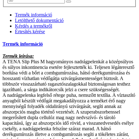
Termék információ
Letölthető dokumentáció
Kérdés a termékről
Értesítés kérése
Termék információ
Termék leírása:
A TENA Slip Plus M hagyományos nadrágpelenkát a középsúlyos
és súlyos inkontinencia esetére fejlesztették ki. Teljesen légáteresztő
borítása védi a bőrt a combgumírozása, hátsó derékgumírozása és
hosszanti vízhatlan védőgátja szivárgásmentességet biztosít. A
többször visszazárható ragasztószalagokkal biztonságosan testhez
igazítható, a sárga indikátorcsík jelzi a csere szükségességét.
A nadrágpelenka legfelső rétege puha, nemszőtt textília. A víztaszító
anyagból készült védőgát megakadályozza a terméket érő nagy
mennyiségű folyadék oldalirányú szivárgását, segíti annak az
abszorpciós magba történő vezetését. A szuperabszorbenssel
megerősített dupla cellulóz mag nagy nedvszívó- és tároló
kapacitású, így az abszorpciós idő rövid, a visszanedvesedés esélye
csekély, a nadrágpelenka felszíne száraz marad. A hátsó
derékgumírozás illetve a combgumírozás segíti a tökéletes zárást,