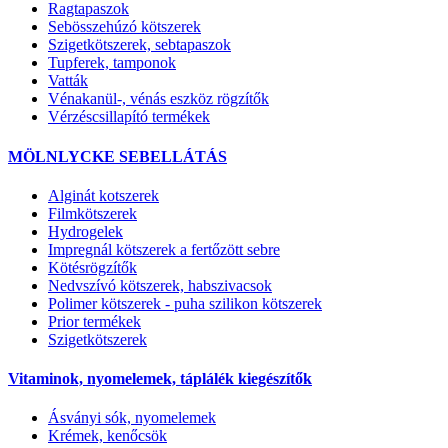
Ragtapaszok
Sebösszehúzó kötszerek
Szigetkötszerek, sebtapaszok
Tupferek, tamponok
Vatták
Vénakanül-, vénás eszköz rögzítők
Vérzéscsillapító termékek
MÖLNLYCKE SEBELLÁTÁS
Alginát kotszerek
Filmkötszerek
Hydrogelek
Impregnál kötszerek a fertőzött sebre
Kötésrögzítők
Nedvszívó kötszerek, habszivacsok
Polimer kötszerek - puha szilikon kötszerek
Prior termékek
Szigetkötszerek
Vitaminok, nyomelemek, táplálék kiegészítők
Ásványi sók, nyomelemek
Krémek, kenőcsök