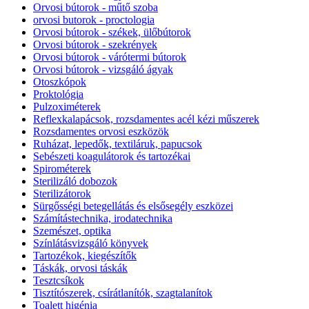
Orvosi bútorok - műtő szoba
orvosi butorok - proctologia
Orvosi bútorok - székek, ülőbútorok
Orvosi bútorok - szekrények
Orvosi bútorok - várótermi bútorok
Orvosi bútorok - vizsgáló ágyak
Otoszkópok
Proktológia
Pulzoximéterek
Reflexkalapácsok, rozsdamentes acél kézi műszerek
Rozsdamentes orvosi eszközök
Ruházat, lepedők, textiláruk, papucsok
Sebészeti koagulátorok és tartozékai
Spirométerek
Sterilizáló dobozok
Sterilizátorok
Sürgősségi betegellátás és elsősegély eszközei
Számítástechnika, irodatechnika
Szemészet, optika
Színlátásvizsgáló könyvek
Tartozékok, kiegészítők
Táskák, orvosi táskák
Tesztcsíkok
Tisztítószerek, csírátlanítók, szagtalanítok
Toalett higénia