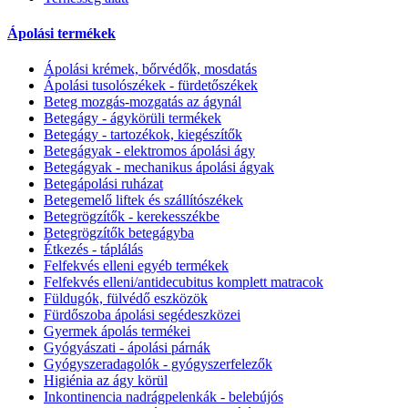
Ápolási termékek
Ápolási krémek, bőrvédők, mosdatás
Ápolási tusolószékek - fürdetőszékek
Beteg mozgás-mozgatás az ágynál
Betegágy - ágykörüli termékek
Betegágy - tartozékok, kiegészítők
Betegágyak - elektromos ápolási ágy
Betegágyak - mechanikus ápolási ágyak
Betegápolási ruházat
Betegemelő liftek és szállítószékek
Betegrögzítők - kerekesszékbe
Betegrögzítők betegágyba
Étkezés - táplálás
Felfekvés elleni egyéb termékek
Felfekvés elleni/antidecubitus komplett matracok
Füldugók, fülvédő eszközök
Fürdőszoba ápolási segédeszközei
Gyermek ápolás termékei
Gyógyászati - ápolási párnák
Gyógyszeradagolók - gyógyszerfelezők
Higiénia az ágy körül
Inkontinencia nadrágpelenkák - belebújós