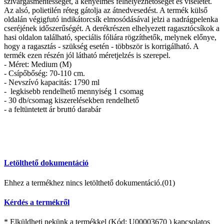
szivárgásmentességet, a kényelmes felhelyezhetőséget és viseletet.
Az alsó, polietilén réteg gátolja az átnedvesedést. A termék külső
oldalán végigfutó indikátorcsík elmosódásával jelzi a nadrágpelenka
cseréjének időszerűségét. A derékrészen elhelyezett ragasztócsíkok a
hasi oldalon található, speciális fóliára rögzíthetők, melynek előnye,
hogy a ragasztás - szükség esetén - többször is korrigálható. A
termék ezen részén jól látható méretjelzés is szerepel.
- Méret: Medium (M)
- Csípőbőség: 70-110 cm.
- Nevszívó kapacitás: 1790 ml
- legkisebb rendelhető mennyiség 1 csomag
- 30 db/csomag kiszerelésekben rendelhető
- a feltüntetett ár bruttó darabár
Letölthető dokumentáció
Ehhez a termékhez nincs letölthető dokumentáció.(01)
Kérdés a termékről
* Elküldheti nekünk a termékkel (Kód:
U00003670
) kapcsolatos