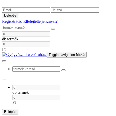
Belépés
Regisztráció
Elfelejtette jelszavát?
db termék
Ft
Toggle navigation
Menü
db termék
Ft
Belépés