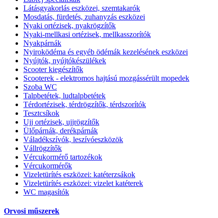
Látásgyakorlás eszközei, szemtakarók
Mosdatás, fürdetés, zuhanyzás eszközei
Nyaki ortézisek, nyakrögzítők
Nyaki-mellkasi ortézisek, mellkasszorítók
Nyakpárnák
Nyiroködéma és egyéb ödémák kezelésének eszközei
Nyújtók, nyújtókészülékek
Scooter kiegészítők
Scooterek - elektromos hajtású mozgássérült mopedek
Szoba WC
Talpbetétek, ludtalpbetétek
Térdortézisek, térdrögzítők, térdszorítók
Tesztcsíkok
Ujj ortézisek, ujjrögzítők
Ülőpárnák, derékpárnák
Váladékszívók, leszívóeszközök
Vállrögzítők
Vércukormérő tartozékok
Vércukormérők
Vizeletürítés eszközei: katéterzsákok
Vizeletürítés eszközei: vizelet katéterek
WC magasítók
Orvosi műszerek