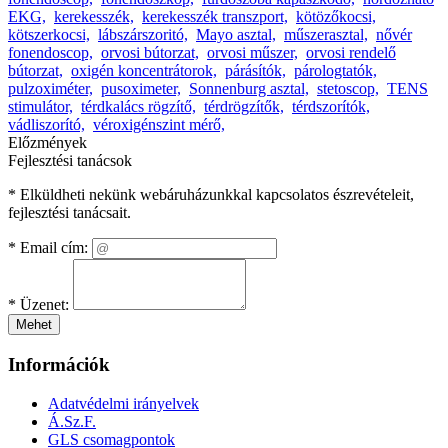
EKG,
kerekesszék,
kerekesszék transzport,
kötözőkocsi,
kötszerkocsi,
lábszárszoritó,
Mayo asztal,
műszerasztal,
nővér
fonendoscop,
orvosi bútorzat,
orvosi műszer,
orvosi rendelő
bútorzat,
oxigén koncentrátorok,
párásítók,
párologtatók,
pulzoximéter,
pusoximeter,
Sonnenburg asztal,
stetoscop,
TENS
stimulátor,
térdkalács rögzítő,
térdrögzítők,
térdszorítók,
vádliszorító,
véroxigénszint mérő,
Előzmények
Fejlesztési tanácsok
* Elküldheti nekünk webáruházunkkal kapcsolatos észrevételeit,
fejlesztési tanácsait.
*
Email cím:
*
Üzenet:
Mehet
Információk
Adatvédelmi irányelvek
Á.Sz.F.
GLS csomagpontok