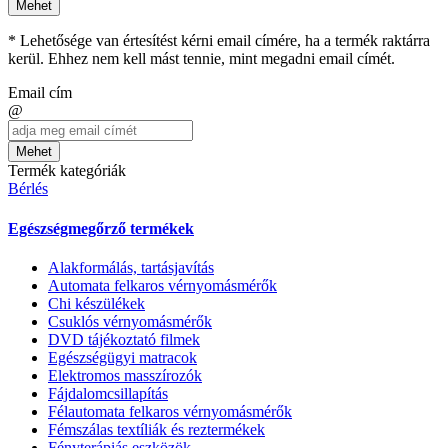
Mehet
* Lehetősége van értesítést kérni email címére, ha a termék raktárra
kerül. Ehhez nem kell mást tennie, mint megadni email címét.
Email cím
@
Mehet
Termék kategóriák
Bérlés
Egészségmegőrző termékek
Alakformálás, tartásjavítás
Automata felkaros vérnyomásmérők
Chi készülékek
Csuklós vérnyomásmérők
DVD tájékoztató filmek
Egészségügyi matracok
Elektromos masszírozók
Fájdalomcsillapítás
Félautomata felkaros vérnyomásmérők
Fémszálas textíliák és reztermékek
Fényterápiás eszközök