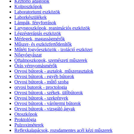
Kéztörlő adagolók
Kolposzkópok
Laboratoriumi eszközök
Laborkészülékek
Lámpák, fényforrások
Laryngoszkópok, reanimációs eszközök
Légzésterápiás eszközök
Mérlegek, magasságmérők
Műszer- és eszközfertőtlenítők
Műtéti fogyóeszközök - izoláció eszközei
Nőgyógyászat
Oftalmoszkopok, szemészeti műszerek
Órás vérnyomásmérők
Orvosi bútorok - asztalok, műszerasztalok
Orvosi bútorok - egyéb bútorok
Orvosi bútorok - műtő szoba
orvosi butorok - proctologia
Orvosi bútorok - székek, ülőbútorok
Orvosi bútorok - szekrények
Orvosi bútorok - várótermi bútorok
Orvosi bútorok - vizsgáló ágyak
Otoszkópok
Proktológia
Pulzoximéterek
Reflexkalapácsok, rozsdamentes acél kézi műszerek