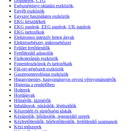
Dopplerek, CTG
Egészségügyi oktatási eszközök,
Egyéb eszközök
Egyszer használatos eszközök
EKG készülékek
EKG papírok, EEG papírok, UK papírok
EKG tartozékok
Elektromos intenzív beteg ágyak
Elektrosebészet, mikrosebészet
Felület fertőtlenítők
Fertőtlenítő adagolók
Fizikoterápiás eszközök
Fonendoszkópok és tartozékaik
Fül-orr-gégészeti eszközök
Gasztroenterológiai eszközök
Higanymentes, hagyomásnyos orvosi vérnyomásmérők
Higienia a rendelőben
Holterek
Hordágyak
Hőmérők, lázmérők
Inhalátorok, párásítók, légtisztítók
Készenléti és sürgősségi táskák
Kézápolók, bőrápolók, regeneráló szerek
Kézfertőtlenítők, bőrfertőtlenítők, fertőtlenítő szappanok
Kézi műszerek