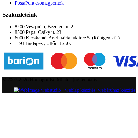
PostaPont csomagpontok
Szaküzleteink
8200 Veszprém, Bezerédi u. 2.
8500 Pápa, Csáky u. 23.
6000 Kecskemét Aradi vértanúk tere 5. (Röntgen kft.)
1193 Budapest, Üllői út 250.
© 2007-2026 Humagor Bt. Minden jog fenntartva.