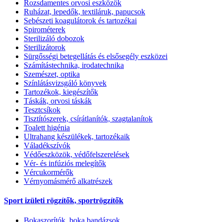
Rozsdamentes orvosi eszközök
Ruházat, lepedők, textiláruk, papucsok
Sebészeti koagulátorok és tartozékai
Spirométerek
Sterilizáló dobozok
Sterilizátorok
Sürgősségi betegellátás és elsősegély eszközei
Számítástechnika, irodatechnika
Szemészet, optika
Színlátásvizsgáló könyvek
Tartozékok, kiegészítők
Táskák, orvosi táskák
Tesztcsíkok
Tisztítószerek, csírátlanítók, szagtalanítok
Toalett higénia
Ultrahang készülékek, tartozékaik
Váladékszívók
Védőeszközök, védőfelszerelések
Vér- és infúziós melegítők
Vércukormérők
Vérnyomásmérő alkatrészek
Sport izületi rögzítők, sportrögzítők
Bokaszorítók, boka bandázsok