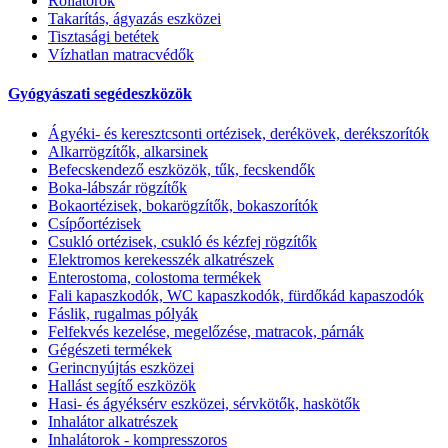
Rollátorok
Takarítás, ágyazás eszközei
Tisztasági betétek
Vízhatlan matracvédők
Gyógyászati segédeszközök
Ágyéki- és keresztcsonti ortézisek, derékövek, derékszorítók
Alkarrögzítők, alkarsinek
Befecskendező eszközök, tűk, fecskendők
Boka-lábszár rögzítők
Bokaortézisek, bokarögzítők, bokaszorítók
Csípőortézisek
Csukló ortézisek, csukló és kézfej rögzítők
Elektromos kerekesszék alkatrészek
Enterostoma, colostoma termékek
Fali kapaszkodók, WC kapaszkodók, fürdőkád kapaszodók
Fáslik, rugalmas pólyák
Felfekvés kezelése, megelőzése, matracok, párnák
Gégészeti termékek
Gerincnyújtás eszközei
Hallást segítő eszközök
Hasi- és ágyéksérv eszközei, sérvkötők, haskötők
Inhalátor alkatrészek
Inhalátorok - kompresszoros