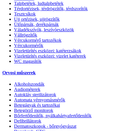
Talpbetétek, ludtalpbetétek
Térdortézisek, térdrögzítők, térdszorítók
Tesztcsíkok
Ujj ortézisek, ujjrögzítők
Ülőpárnák, derékpárnák
Váladékszívók, leszívóeszközök
Vállrögzítők
Vércukormérő tartozékok
Vércukormérők
Vizeletürítés eszközei: katéterzsákok
Vizeletürítés eszközei: vizelet katéterek
WC magasítók
Orvosi műszerek
Alkoholszondák
Audiométerek
Autokláv sterilizátorok
Automata vérnyomásmérők
Betegágyak és tartozékai
Betegörző monitorok
Bőrfertőtlenítők, nyálkahártyafertőtlenítők
Defibrillátorok
Dermatoszkopok - bőrgyógyászat