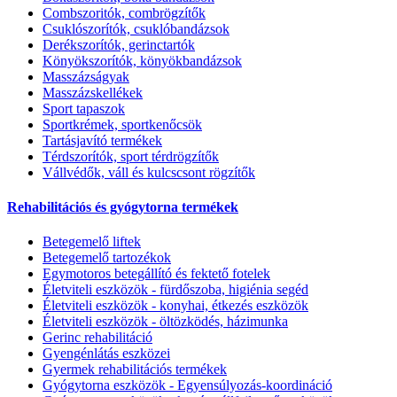
Combszoritók, combrögzítők
Csuklószorítók, csuklóbandázsok
Derékszorítók, gerinctartók
Könyökszorítók, könyökbandázsok
Masszázságyak
Masszázskellékek
Sport tapaszok
Sportkrémek, sportkenőcsök
Tartásjavító termékek
Térdszorítók, sport térdrögzítők
Vállvédők, váll és kulcscsont rögzítők
Rehabilitációs és gyógytorna termékek
Betegemelő liftek
Betegemelő tartozékok
Egymotoros betegállító és fektető fotelek
Életviteli eszközök - fürdőszoba, higiénia segéd
Életviteli eszközök - konyhai, étkezés eszközök
Életviteli eszközök - öltözködés, házimunka
Gerinc rehabilitáció
Gyengénlátás eszközei
Gyermek rehabilitációs termékek
Gyógytorna eszközök - Egyensúlyozás-koordináció