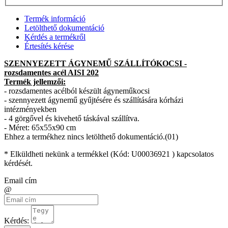
Termék információ
Letölthető dokumentáció
Kérdés a termékről
Értesítés kérése
SZENNYEZETT ÁGYNEMŰ SZÁLLÍTÓKOCSI -
rozsdamentes acél AISI 202
Termék jellemzői:
- rozsdamentes acélból készült ágyneműkocsi
- szennyezett ágynemű gyűjtésére és szállítására kórházi
intézményekben
- 4 görgővel és kivehető táskával szállítva.
- Méret: 65x55x90 cm
Ehhez a termékhez nincs letölthető dokumentáció.(01)
* Elküldheti nekünk a termékkel (Kód:
U00036921
) kapcsolatos
kérdését.
Email cím
@
Kérdés: