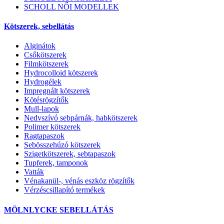
SCHOLL NŐI MODELLEK
Kötszerek, sebellátás
Alginátok
Csőkötszerek
Filmkötszerek
Hydrocolloid kötszerek
Hydrogélek
Impregnált kötszerek
Kötésrögzítők
Mull-lapok
Nedvszívó sebpárnák, habkötszerek
Polimer kötszerek
Ragtapaszok
Sebösszehúzó kötszerek
Szigetkötszerek, sebtapaszok
Tupferek, tamponok
Vatták
Vénakanül-, vénás eszköz rögzítők
Vérzéscsillapító termékek
MÖLNLYCKE SEBELLÁTÁS