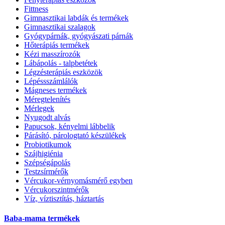
Fittness
Gimnasztikai labdák és termékek
Gimnasztikai szalagok
Gyógypárnák, gyógyászati párnák
Hőterápiás termékek
Kézi masszírozók
Lábápolás - talpbetétek
Légzésterápiás eszközök
Lépéssszámlálók
Mágneses termékek
Méregtelenítés
Mérlegek
Nyugodt alvás
Papucsok, kényelmi lábbelik
Párásító, párologtató készülékek
Probiotikumok
Szájhigiénia
Szépségápolás
Testzsírmérők
Vércukor-vérnyomásmérő egyben
Vércukorszintmérők
Víz, víztisztítás, háztartás
Baba-mama termékek