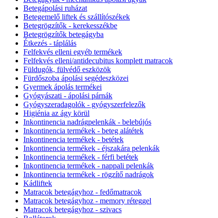
Betegápolási ruházat
Betegemelő liftek és szállítószékek
Betegrögzítők - kerekesszékbe
Betegrögzítők betegágyba
Étkezés - táplálás
Felfekvés elleni egyéb termékek
Felfekvés elleni/antidecubitus komplett matracok
Füldugók, fülvédő eszközök
Fürdőszoba ápolási segédeszközei
Gyermek ápolás termékei
Gyógyászati - ápolási párnák
Gyógyszeradagolók - gyógyszerfelezők
Higiénia az ágy körül
Inkontinencia nadrágpelenkák - belebújós
Inkontinencia termékek - beteg alátétek
Inkontinencia termékek - betétek
Inkontinencia termékek - éjszakára pelenkák
Inkontinencia termékek - férfi betétek
Inkontinencia termékek - nappali pelenkák
Inkontinencia termékek - rögzítő nadrágok
Kádliftek
Matracok betegágyhoz - fedőmatracok
Matracok betegágyhoz - memory réteggel
Matracok betegágyhoz - szivacs