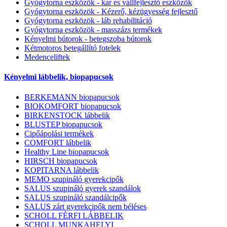
Gyógytorna eszközök - kar és vállfejlesztő eszközök
Gyógytorna eszközök - Kézerő, kézügyesség fejlesztő
Gyógytorna eszközök - láb rehabilitáció
Gyógytorna eszközök - masszázs termékek
Kényelmi bútorok - betegszoba bútorok
Kétmotoros betegállító fotelek
Medenceliftek
Kényelmi lábbelik, biopapucsok
BERKEMANN biopapucsok
BIOKOMFORT biopapucsok
BIRKENSTOCK lábbelik
BLUSTEP biopapucsok
Cipőápolási termékek
COMFORT lábbelik
Healthy Line biopapucsok
HIRSCH biopapucsok
KOPITARNA lábbelik
MEMO szupináló gyerekcipők
SALUS szupináló gyerek szandálok
SALUS szupináló szandálcipők
SALUS zárt gyerekcipők nem béléses
SCHOLL FÉRFI LÁBBELIK
SCHOLL MUNKAHELYI