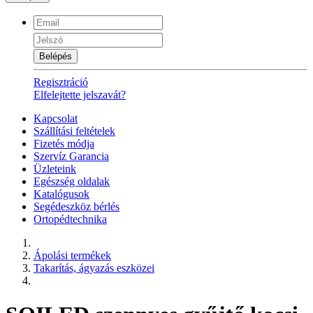
Belépés
Regisztráció
Elfelejtette jelszavát?
Kapcsolat
Szállítási feltételek
Fizetés módja
Szervíz Garancia
Üzleteink
Egészség oldalak
Katalógusok
Segédeszköz bérlés
Ortopédtechnika
Ápolási termékek
Takarítás, ágyazás eszközei