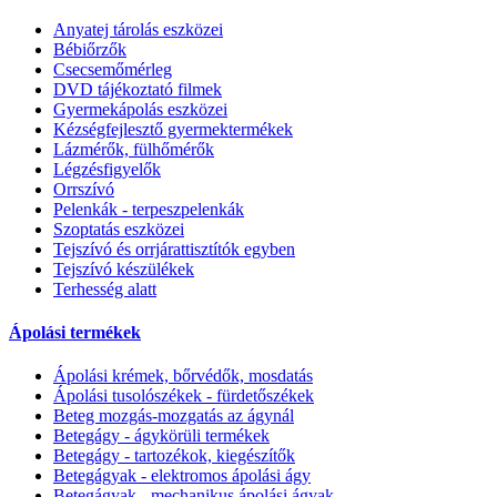
Anyatej tárolás eszközei
Bébiőrzők
Csecsemőmérleg
DVD tájékoztató filmek
Gyermekápolás eszközei
Kézségfejlesztő gyermektermékek
Lázmérők, fülhőmérők
Légzésfigyelők
Orrszívó
Pelenkák - terpeszpelenkák
Szoptatás eszközei
Tejszívó és orrjárattisztítók egyben
Tejszívó készülékek
Terhesség alatt
Ápolási termékek
Ápolási krémek, bőrvédők, mosdatás
Ápolási tusolószékek - fürdetőszékek
Beteg mozgás-mozgatás az ágynál
Betegágy - ágykörüli termékek
Betegágy - tartozékok, kiegészítők
Betegágyak - elektromos ápolási ágy
Betegágyak - mechanikus ápolási ágyak