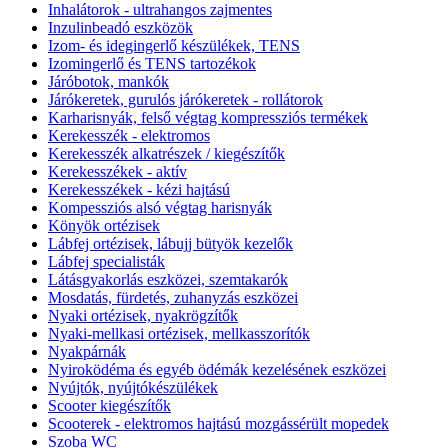
Inhalátorok - ultrahangos zajmentes
Inzulinbeadó eszközök
Izom- és idegingerlő készülékek, TENS
Izomingerlő és TENS tartozékok
Járóbotok, mankók
Járókeretek, gurulós járókeretek - rollátorok
Karharisnyák, felső végtag kompressziós termékek
Kerekesszék - elektromos
Kerekesszék alkatrészek / kiegészítők
Kerekesszékek - aktív
Kerekesszékek - kézi hajtású
Kompessziós alsó végtag harisnyák
Könyök ortézisek
Lábfej ortézisek, lábujj bütyök kezelők
Lábfej specialisták
Látásgyakorlás eszközei, szemtakarók
Mosdatás, fürdetés, zuhanyzás eszközei
Nyaki ortézisek, nyakrögzítők
Nyaki-mellkasi ortézisek, mellkasszorítók
Nyakpárnák
Nyiroködéma és egyéb ödémák kezelésének eszközei
Nyújtók, nyújtókészülékek
Scooter kiegészítők
Scooterek - elektromos hajtású mozgássérült mopedek
Szoba WC