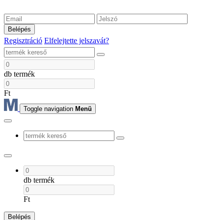
Belépés
Regisztráció
Elfelejtette jelszavát?
db termék
Ft
Toggle navigation
Menü
db termék
Ft
Belépés