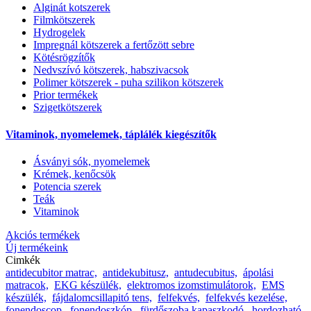
Alginát kotszerek
Filmkötszerek
Hydrogelek
Impregnál kötszerek a fertőzött sebre
Kötésrögzítők
Nedvszívó kötszerek, habszivacsok
Polimer kötszerek - puha szilikon kötszerek
Prior termékek
Szigetkötszerek
Vitaminok, nyomelemek, táplálék kiegészítők
Ásványi sók, nyomelemek
Krémek, kenőcsök
Potencia szerek
Teák
Vitaminok
Akciós termékek
Új termékeink
Cimkék
antidecubitor matrac,
antidekubitusz,
antudecubitus,
ápolási
matracok,
EKG készülék,
elektromos izomstimulátorok,
EMS
készülék,
fájdalomcsillapitó tens,
felfekvés,
felfekvés kezelése,
fonendoscop,
fonendoszkóp,
fürdőszoba kapaszkodó,
hordozható