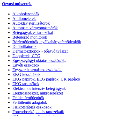
Orvosi műszerek
Alkoholszondák
Audiométerek
Autokláv sterilizátorok
Automata vérnyomásmérők
Betegágyak és tartozékai
Betegörző monitorok
Bőrfertőtlenítők, nyálkahártyafertőtlenítők
Defibrillátorok
Dermatoszkopok - bőrgyógyászat
Dopplerek, CTG
Egészségügyi oktatási eszközök,
Egyéb eszközök
Egyszer használatos eszközök
EKG készülékek
EKG papírok, EEG papírok, UK papírok
EKG tartozékok
Elektromos intenzív beteg ágyak
Elektrosebészet, mikrosebészet
Felület fertőtlenítők
Fertőtlenítő adagolók
Fizikoterápiás eszközök
Fonendoszkópok és tartozékaik