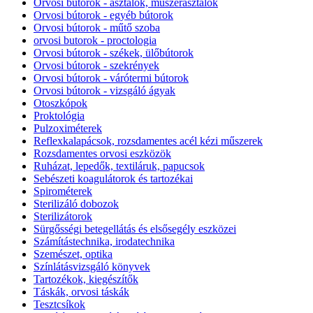
Orvosi bútorok - asztalok, műszerasztalok
Orvosi bútorok - egyéb bútorok
Orvosi bútorok - műtő szoba
orvosi butorok - proctologia
Orvosi bútorok - székek, ülőbútorok
Orvosi bútorok - szekrények
Orvosi bútorok - várótermi bútorok
Orvosi bútorok - vizsgáló ágyak
Otoszkópok
Proktológia
Pulzoximéterek
Reflexkalapácsok, rozsdamentes acél kézi műszerek
Rozsdamentes orvosi eszközök
Ruházat, lepedők, textiláruk, papucsok
Sebészeti koagulátorok és tartozékai
Spirométerek
Sterilizáló dobozok
Sterilizátorok
Sürgősségi betegellátás és elsősegély eszközei
Számítástechnika, irodatechnika
Szemészet, optika
Színlátásvizsgáló könyvek
Tartozékok, kiegészítők
Táskák, orvosi táskák
Tesztcsíkok