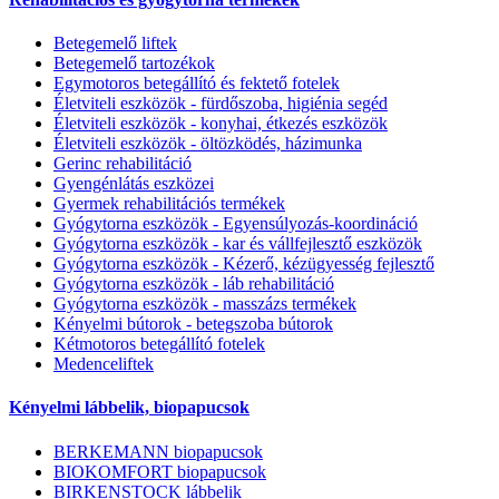
Betegemelő liftek
Betegemelő tartozékok
Egymotoros betegállító és fektető fotelek
Életviteli eszközök - fürdőszoba, higiénia segéd
Életviteli eszközök - konyhai, étkezés eszközök
Életviteli eszközök - öltözködés, házimunka
Gerinc rehabilitáció
Gyengénlátás eszközei
Gyermek rehabilitációs termékek
Gyógytorna eszközök - Egyensúlyozás-koordináció
Gyógytorna eszközök - kar és vállfejlesztő eszközök
Gyógytorna eszközök - Kézerő, kézügyesség fejlesztő
Gyógytorna eszközök - láb rehabilitáció
Gyógytorna eszközök - masszázs termékek
Kényelmi bútorok - betegszoba bútorok
Kétmotoros betegállító fotelek
Medenceliftek
Kényelmi lábbelik, biopapucsok
BERKEMANN biopapucsok
BIOKOMFORT biopapucsok
BIRKENSTOCK lábbelik