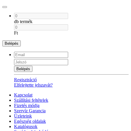
db termék
Ft
Belépés
Belépés
Regisztráció
Elfelejtette jelszavát?
Kapcsolat
Szállítási feltételek
Fizetés módja
Szervíz Garancia
Üzleteink
Egészség oldalak
Katalógusok