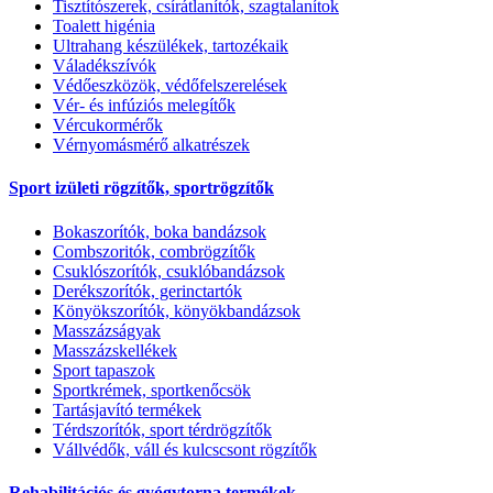
Tisztítószerek, csírátlanítók, szagtalanítok
Toalett higénia
Ultrahang készülékek, tartozékaik
Váladékszívók
Védőeszközök, védőfelszerelések
Vér- és infúziós melegítők
Vércukormérők
Vérnyomásmérő alkatrészek
Sport izületi rögzítők, sportrögzítők
Bokaszorítók, boka bandázsok
Combszoritók, combrögzítők
Csuklószorítók, csuklóbandázsok
Derékszorítók, gerinctartók
Könyökszorítók, könyökbandázsok
Masszázságyak
Masszázskellékek
Sport tapaszok
Sportkrémek, sportkenőcsök
Tartásjavító termékek
Térdszorítók, sport térdrögzítők
Vállvédők, váll és kulcscsont rögzítők
Rehabilitációs és gyógytorna termékek