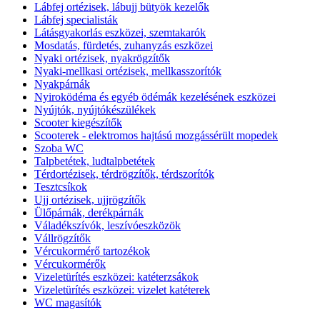
Lábfej ortézisek, lábujj bütyök kezelők
Lábfej specialisták
Látásgyakorlás eszközei, szemtakarók
Mosdatás, fürdetés, zuhanyzás eszközei
Nyaki ortézisek, nyakrögzítők
Nyaki-mellkasi ortézisek, mellkasszorítók
Nyakpárnák
Nyiroködéma és egyéb ödémák kezelésének eszközei
Nyújtók, nyújtókészülékek
Scooter kiegészítők
Scooterek - elektromos hajtású mozgássérült mopedek
Szoba WC
Talpbetétek, ludtalpbetétek
Térdortézisek, térdrögzítők, térdszorítók
Tesztcsíkok
Ujj ortézisek, ujjrögzítők
Ülőpárnák, derékpárnák
Váladékszívók, leszívóeszközök
Vállrögzítők
Vércukormérő tartozékok
Vércukormérők
Vizeletürítés eszközei: katéterzsákok
Vizeletürítés eszközei: vizelet katéterek
WC magasítók