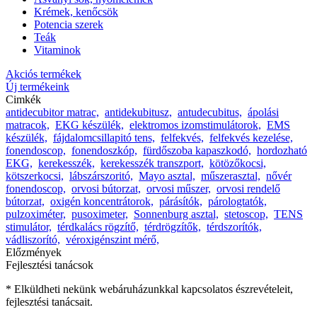
Krémek, kenőcsök
Potencia szerek
Teák
Vitaminok
Akciós termékek
Új termékeink
Cimkék
antidecubitor matrac,
antidekubitusz,
antudecubitus,
ápolási
matracok,
EKG készülék,
elektromos izomstimulátorok,
EMS
készülék,
fájdalomcsillapitó tens,
felfekvés,
felfekvés kezelése,
fonendoscop,
fonendoszkóp,
fürdőszoba kapaszkodó,
hordozható
EKG,
kerekesszék,
kerekesszék transzport,
kötözőkocsi,
kötszerkocsi,
lábszárszoritó,
Mayo asztal,
műszerasztal,
nővér
fonendoscop,
orvosi bútorzat,
orvosi műszer,
orvosi rendelő
bútorzat,
oxigén koncentrátorok,
párásítók,
párologtatók,
pulzoximéter,
pusoximeter,
Sonnenburg asztal,
stetoscop,
TENS
stimulátor,
térdkalács rögzítő,
térdrögzítők,
térdszorítók,
vádliszorító,
véroxigénszint mérő,
Előzmények
Fejlesztési tanácsok
* Elküldheti nekünk webáruházunkkal kapcsolatos észrevételeit,
fejlesztési tanácsait.