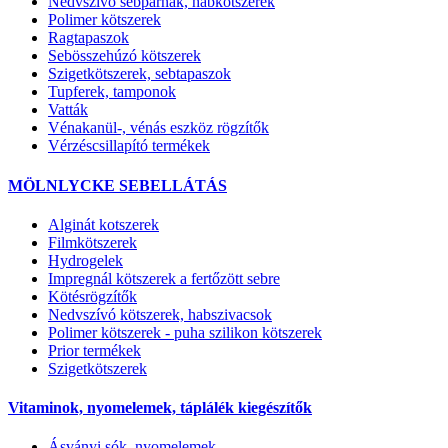
Nedvszívó sebpárnák, habkötszerek
Polimer kötszerek
Ragtapaszok
Sebösszehúzó kötszerek
Szigetkötszerek, sebtapaszok
Tupferek, tamponok
Vatták
Vénakanül-, vénás eszköz rögzítők
Vérzéscsillapító termékek
MÖLNLYCKE SEBELLÁTÁS
Alginát kotszerek
Filmkötszerek
Hydrogelek
Impregnál kötszerek a fertőzött sebre
Kötésrögzítők
Nedvszívó kötszerek, habszivacsok
Polimer kötszerek - puha szilikon kötszerek
Prior termékek
Szigetkötszerek
Vitaminok, nyomelemek, táplálék kiegészítők
Ásványi sók, nyomelemek