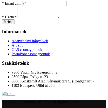
*
Email cím:
*
Üzenet:
Mehet
Információk
Adatvédelmi irányelvek
Á.Sz.F.
GLS csomagpontok
PostaPont csomagpontok
Szaküzleteink
8200 Veszprém, Bezerédi u. 2.
8500 Pápa, Csáky u. 23.
6000 Kecskemét Aradi vértanúk tere 5. (Röntgen kft.)
1193 Budapest, Üllői út 250.
© 2007-2026 Humagor Bt. Minden jog fenntartva.