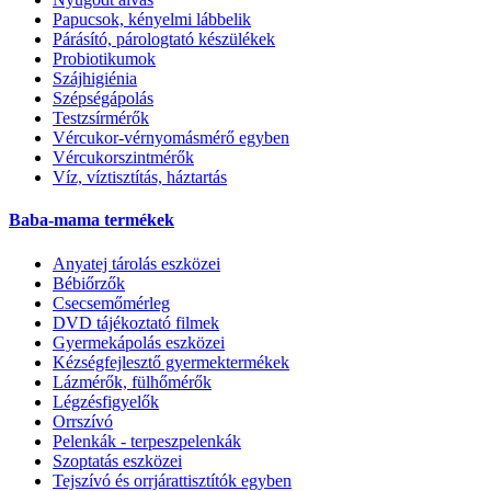
Papucsok, kényelmi lábbelik
Párásító, párologtató készülékek
Probiotikumok
Szájhigiénia
Szépségápolás
Testzsírmérők
Vércukor-vérnyomásmérő egyben
Vércukorszintmérők
Víz, víztisztítás, háztartás
Baba-mama termékek
Anyatej tárolás eszközei
Bébiőrzők
Csecsemőmérleg
DVD tájékoztató filmek
Gyermekápolás eszközei
Kézségfejlesztő gyermektermékek
Lázmérők, fülhőmérők
Légzésfigyelők
Orrszívó
Pelenkák - terpeszpelenkák
Szoptatás eszközei
Tejszívó és orrjárattisztítók egyben