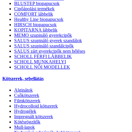
BLUSTEP biopapucsok
Cipőápolási termékek
COMFORT lábbelik
Healthy Line biopapucsok
HIRSCH biopapucsok
KOPITARNA lábbelik
MEMO szupináló gyerekcipők
SALUS szupináló gyerek szandálok
SALUS szupináló szandálcipők
SALUS zárt gyerekcipők nem béléses
SCHOLL FÉRFI LÁBBELIK
SCHOLL MUNKAHELYI
SCHOLL NŐI MODELLEK
Kötszerek, sebellátás
Alginátok
Csőkötszerek
Filmkötszerek
Hydrocolloid kötszerek
Hydrogélek
Impregnált kötszerek
Kötésrögzítők
Mull-lapok