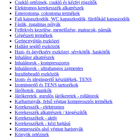
Csukló ortézisek, csukló és kézfej rögzítők
Elektromos kerekesszék alkatrészek
Enterostoma, colostoma termékek
Fali kapaszkodók, WC kapaszkodók, fürdőkád kapaszodók
Fáslik, rugalmas pólyák
Felfekvés kezelése, megelőzése, matracok, párnák
Gégészeti termékek
Gerincnyújtás eszközei
Hallást segítő eszközök
Hasi- és ágyéksérv eszközei, sérvkötők, haskötők
Inhalátor alkatrészek
Inhalátorok - kompresszoros
Inhalátorok - ultrahangos zajmentes
Inzulinbeadó eszközök
Izom- és idegingerlő készülékek, TENS
Izomingerlő és TENS tartozékok
Járóbotok, mankók
Járókeretek, gurulós járókeretek - rollátorok
Karharisnyák, felső végtag kompressziós termékek
Kerekesszék - elektromos
Kerekesszék alkatrészek / kiegészítők
Kerekesszékek - aktív
Kerekesszékek - kézi hajtású
Kompessziós alsó végtag harisnyák
Könyök ortézisek