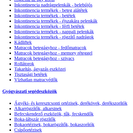
Inkontinencia nadrágpelenkák - belebújós
Inkontinencia termékek - beteg alátétek
Inkontinencia termékek - betétek
Inkontinencia termékek - éjszakára pelenkák
Inkontinencia termékek - férfi betétek
Inkontinencia termékek - nappali pelenkák
Inkontinencia termékek - rögzítő nadrágok
Kádliftek
Matracok betegágyhoz - fedőmatracok
Matracok betegágyhoz - memory réteggel
Matracok betegágyhoz - szivacs
Rollátorok
Takarítás, ágyazás eszközei
Tisztasági betétek
Vízhatlan matracvédők
Gyógyászati segédeszközök
Ágyéki- és keresztcsonti ortézisek, derékövek, derékszorítók
Alkarrögzítők, alkarsinek
Befecskendező eszközök, tűk, fecskendők
Boka-lábszár rögzítők
Bokaortézisek, bokarögzítők, bokaszorítók
Csípőortézisek