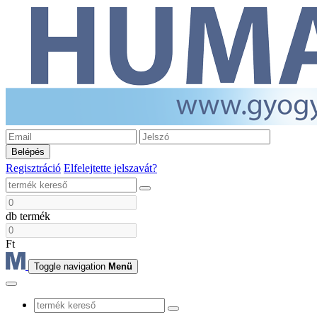
Belépés
Regisztráció
Elfelejtette jelszavát?
db termék
Ft
Toggle navigation
Menü