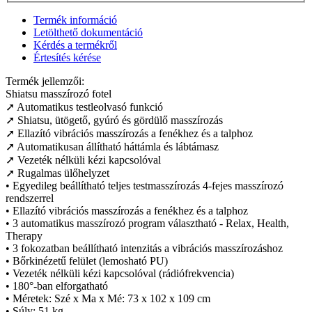
Termék információ
Letölthető dokumentáció
Kérdés a termékről
Értesítés kérése
Termék jellemzői:
Shiatsu masszírozó fotel
➚ Automatikus testleolvasó funkció
➚ Shiatsu, ütögető, gyúró és gördülő masszírozás
➚ Ellazító vibrációs masszírozás a fenékhez és a talphoz
➚ Automatikusan állítható háttámla és lábtámasz
➚ Vezeték nélküli kézi kapcsolóval
➚ Rugalmas ülőhelyzet
• Egyedileg beállítható teljes testmasszírozás 4-fejes masszírozó
rendszerrel
• Ellazító vibrációs masszírozás a fenékhez és a talphoz
• 3 automatikus masszírozó program választható - Relax, Health,
Therapy
• 3 fokozatban beállítható intenzitás a vibrációs masszírozáshoz
• Bőrkinézetű felület (lemosható PU)
• Vezeték nélküli kézi kapcsolóval (rádiófrekvencia)
• 180°-ban elforgatható
• Méretek: Szé x Ma x Mé: 73 x 102 x 109 cm
• Súly: 51 kg