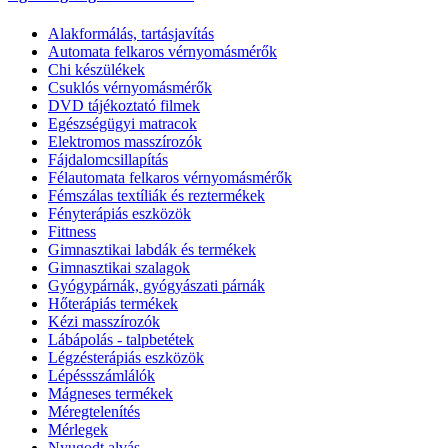
Alakformálás, tartásjavítás
Automata felkaros vérnyomásmérők
Chi készülékek
Csuklós vérnyomásmérők
DVD tájékoztató filmek
Egészségügyi matracok
Elektromos masszírozók
Fájdalomcsillapítás
Félautomata felkaros vérnyomásmérők
Fémszálas textíliák és reztermékek
Fényterápiás eszközök
Fittness
Gimnasztikai labdák és termékek
Gimnasztikai szalagok
Gyógypárnák, gyógyászati párnák
Hőterápiás termékek
Kézi masszírozók
Lábápolás - talpbetétek
Légzésterápiás eszközök
Lépéssszámlálók
Mágneses termékek
Méregtelenítés
Mérlegek
Nyugodt alvás