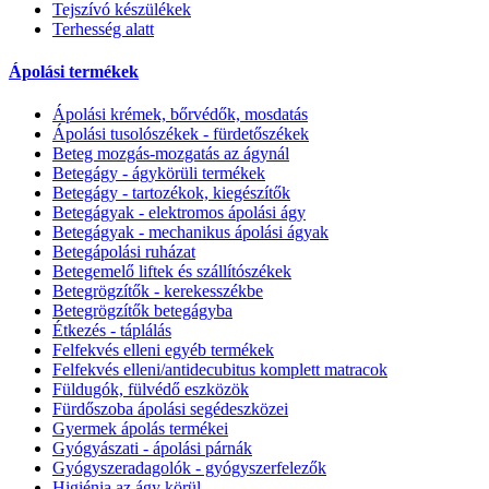
Tejszívó készülékek
Terhesség alatt
Ápolási termékek
Ápolási krémek, bőrvédők, mosdatás
Ápolási tusolószékek - fürdetőszékek
Beteg mozgás-mozgatás az ágynál
Betegágy - ágykörüli termékek
Betegágy - tartozékok, kiegészítők
Betegágyak - elektromos ápolási ágy
Betegágyak - mechanikus ápolási ágyak
Betegápolási ruházat
Betegemelő liftek és szállítószékek
Betegrögzítők - kerekesszékbe
Betegrögzítők betegágyba
Étkezés - táplálás
Felfekvés elleni egyéb termékek
Felfekvés elleni/antidecubitus komplett matracok
Füldugók, fülvédő eszközök
Fürdőszoba ápolási segédeszközei
Gyermek ápolás termékei
Gyógyászati - ápolási párnák
Gyógyszeradagolók - gyógyszerfelezők
Higiénia az ágy körül