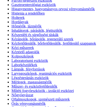
Fül-orr-gégészeti eszközök
Gasztroenterológiai eszközök
Higanymentes, hagyomásnyos orvosi vérnyomásmérők
Higienia a rendelőben
Holterek
Hordágyak
Hőmérők, lázmérők
Inhalátorok, párásítók, légtisztítók
Készenléti és sürgősségi táskák
Kézápolók, bőrápolók, regeneráló szerek
Kézfertőtlenítők, bőrfertőtlenítők, fertőtlenítő szappanok
Kézi műszerek
Kéztörlő adagolók
Kolposzkópok
Laboratoriumi eszközök
Laborkészülékek
Lámpák, fényforrások
Laryngoszkópok, reanimációs eszközök
Légzésterápiás eszközök
Mérlegek, magasságmérők
Műszer- és eszközfertőtlenítők
Műtéti fogyóeszközök - izoláció eszközei
Nőgyógyászat
Oftalmoszkopok, szemészeti műszerek
Órás vérnyomásmérők