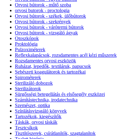
Orvosi bútorok - műtő szoba
orvosi butorok - proctologia
Orvosi bútorok - székek, ülőbútorok
Orvosi bútorok - szekrények
Orvosi bútorok - várótermi bútorok
Orvosi bútorok - vizsgáló ágyak
Otoszkópok
Proktológia
Pulzoximéterek
Reflexkalapácsok, rozsdamentes acél kézi műszerek
Rozsdamentes orvosi eszközök
Ruházat, lepedők, textiláruk, papucsok
Sebészeti koagulátorok és tartozékai
Spirométerek
Sterilizáló dobozok
Sterilizátorok
Sürgősségi betegellátás és elsősegély eszközei
Számítástechnika, irodatechnika
Szemészet, optika
Színlátásvizsgáló könyvek
Tartozékok, kiegészítők
Táskák, orvosi táskák
Tesztcsíkok
Tisztítószerek, csírátlanítók, szagtalanítok
Toalett higénia