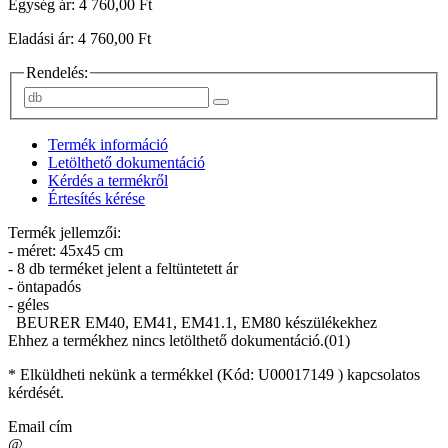
Egység ár: 4 760,00 Ft
Eladási ár: 4 760,00 Ft
Rendelés:
Termék információ
Letölthető dokumentáció
Kérdés a termékről
Értesítés kérése
Termék jellemzői:
- méret: 45x45 cm
- 8 db terméket jelent a feltüntetett ár
- öntapadós
- géles
BEURER EM40, EM41, EM41.1, EM80 készülékekhez
Ehhez a termékhez nincs letölthető dokumentáció.(01)
* Elküldheti nekünk a termékkel (Kód:
U00017149
) kapcsolatos
kérdését.
Email cím
@