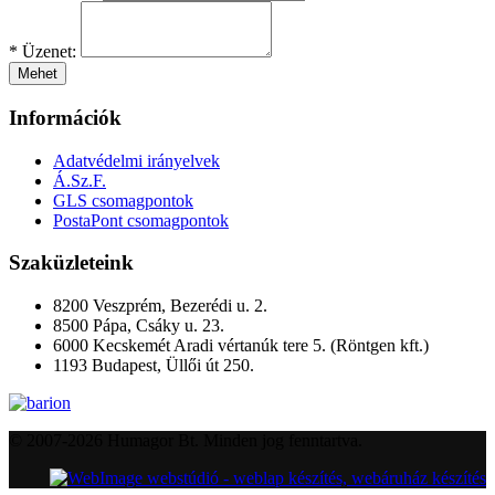
*
Üzenet:
Mehet
Információk
Adatvédelmi irányelvek
Á.Sz.F.
GLS csomagpontok
PostaPont csomagpontok
Szaküzleteink
8200 Veszprém, Bezerédi u. 2.
8500 Pápa, Csáky u. 23.
6000 Kecskemét Aradi vértanúk tere 5. (Röntgen kft.)
1193 Budapest, Üllői út 250.
© 2007-2026 Humagor Bt. Minden jog fenntartva.