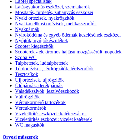
Lábfej specialisták
Látásgyakorlás eszközei, szemtakarók
Mosdatás, fürdetés, zuhanyzás eszközei
Nyaki ortézisek, nyakrögzítők
Nyaki-mellkasi ortézisek, mellkasszorítók
Nyakpárnák
Nyiroködéma és egyéb ödémák kezelésének eszközei
Nyújtók, nyújtókészülékek
Scooter kiegészítők
Scooterek - elektromos hajtású mozgássérült mopedek
Szoba WC
Talpbetétek, ludtalpbetétek
Térdortézisek, térdrögzítők, térdszorítók
Tesztcsíkok
Ujj ortézisek, ujjrögzítők
Ülőpárnák, derékpárnák
Váladékszívók, leszívóeszközök
Vállrögzítők
Vércukormérő tartozékok
Vércukormérők
Vizeletürítés eszközei: katéterzsákok
Vizeletürítés eszközei: vizelet katéterek
WC magasítók
Orvosi műszerek