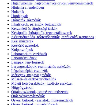
Higanymentes, hagyomásnyos orvosi vérnyomásmérők
Higienia a rendelőben
Holterek
Hordágyak
Hőmérők, lázmérők
Inhalátorok, párásítók, légtisztítók
Készenléti és sürgősségi táskák
Kézápolók, bőrápolók, regeneráló szerek
Kézfertőtlenítők, bőrfertőtlenítők, fertőtlenítő szappanok
Kézi műszerek
Kéztörlő adagolók
Kolposzkópok
Laboratoriumi eszközök
Laborkészülékek
Lámpák, fényforrások
Laryngoszkópok, reanimációs eszközök
Légzésterápiás eszközök
Mérlegek, magasságmérők
Műszer- és eszközfertőtlenítők
Műtéti fogyóeszközök - izoláció eszközei
Nőgyógyászat
Oftalmoszkopok, szemészeti műszerek
Órás vérnyomásmérők
Orvosi bútorok - asztalok, műszerasztalok
Orvosi bútorok - egyéb bútorok