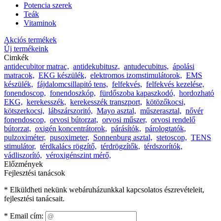
Potencia szerek
Teák
Vitaminok
Akciós termékek
Új termékeink
Cimkék
antidecubitor matrac,
antidekubitusz,
antudecubitus,
ápolási
matracok,
EKG készülék,
elektromos izomstimulátorok,
EMS
készülék,
fájdalomcsillapitó tens,
felfekvés,
felfekvés kezelése,
fonendoscop,
fonendoszkóp,
fürdőszoba kapaszkodó,
hordozható
EKG,
kerekesszék,
kerekesszék transzport,
kötözőkocsi,
kötszerkocsi,
lábszárszoritó,
Mayo asztal,
műszerasztal,
nővér
fonendoscop,
orvosi bútorzat,
orvosi műszer,
orvosi rendelő
bútorzat,
oxigén koncentrátorok,
párásítók,
párologtatók,
pulzoximéter,
pusoximeter,
Sonnenburg asztal,
stetoscop,
TENS
stimulátor,
térdkalács rögzítő,
térdrögzítők,
térdszorítók,
vádliszorító,
véroxigénszint mérő,
Előzmények
Fejlesztési tanácsok
* Elküldheti nekünk webáruházunkkal kapcsolatos észrevételeit,
fejlesztési tanácsait.
*
Email cím: