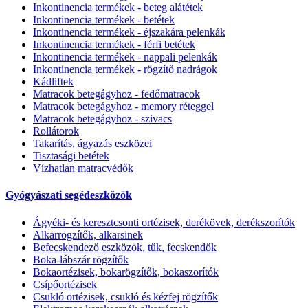
Inkontinencia termékek - beteg alátétek
Inkontinencia termékek - betétek
Inkontinencia termékek - éjszakára pelenkák
Inkontinencia termékek - férfi betétek
Inkontinencia termékek - nappali pelenkák
Inkontinencia termékek - rögzítő nadrágok
Kádliftek
Matracok betegágyhoz - fedőmatracok
Matracok betegágyhoz - memory réteggel
Matracok betegágyhoz - szivacs
Rollátorok
Takarítás, ágyazás eszközei
Tisztasági betétek
Vízhatlan matracvédők
Gyógyászati segédeszközök
Ágyéki- és keresztcsonti ortézisek, derékövek, derékszorítók
Alkarrögzítők, alkarsinek
Befecskendező eszközök, tűk, fecskendők
Boka-lábszár rögzítők
Bokaortézisek, bokarögzítők, bokaszorítók
Csípőortézisek
Csukló ortézisek, csukló és kézfej rögzítők