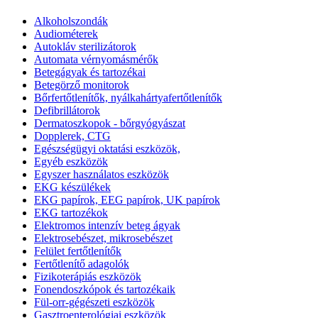
Alkoholszondák
Audiométerek
Autokláv sterilizátorok
Automata vérnyomásmérők
Betegágyak és tartozékai
Betegörző monitorok
Bőrfertőtlenítők, nyálkahártyafertőtlenítők
Defibrillátorok
Dermatoszkopok - bőrgyógyászat
Dopplerek, CTG
Egészségügyi oktatási eszközök,
Egyéb eszközök
Egyszer használatos eszközök
EKG készülékek
EKG papírok, EEG papírok, UK papírok
EKG tartozékok
Elektromos intenzív beteg ágyak
Elektrosebészet, mikrosebészet
Felület fertőtlenítők
Fertőtlenítő adagolók
Fizikoterápiás eszközök
Fonendoszkópok és tartozékaik
Fül-orr-gégészeti eszközök
Gasztroenterológiai eszközök