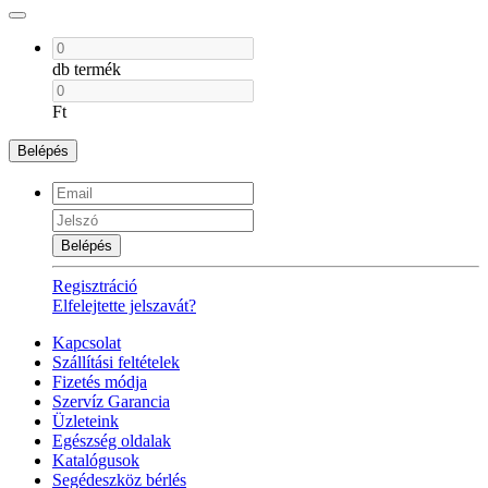
db termék
Ft
Belépés
Belépés
Regisztráció
Elfelejtette jelszavát?
Kapcsolat
Szállítási feltételek
Fizetés módja
Szervíz Garancia
Üzleteink
Egészség oldalak
Katalógusok
Segédeszköz bérlés