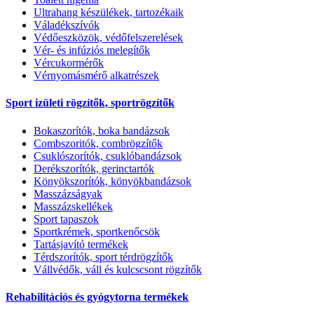
Ultrahang készülékek, tartozékaik
Váladékszívók
Védőeszközök, védőfelszerelések
Vér- és infúziós melegítők
Vércukormérők
Vérnyomásmérő alkatrészek
Sport izületi rögzítők, sportrögzítők
Bokaszorítók, boka bandázsok
Combszoritók, combrögzítők
Csuklószorítók, csuklóbandázsok
Derékszorítók, gerinctartók
Könyökszorítók, könyökbandázsok
Masszázságyak
Masszázskellékek
Sport tapaszok
Sportkrémek, sportkenőcsök
Tartásjavító termékek
Térdszorítók, sport térdrögzítők
Vállvédők, váll és kulcscsont rögzítők
Rehabilitációs és gyógytorna termékek