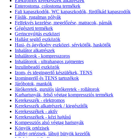
Elektromos kerekesszék alkatrészek
Enterostoma, colostoma termékek
Fali kapaszkodók, WC kapaszkodók, fürdőkád kapaszodók
Fáslik, rugalmas pólyák
Felfekvés kezelése, megelőzése, matracok, párnák
Gégészeti termékek
Gerincnyújtás eszközei
Hallást segítő eszközök
Hasi- és ágyéksérv eszközei, sérvkötők, haskötők
Inhalátor alkatrészek
Inhalátorok - kompresszoros
Inhalátorok - ultrahangos zajmentes
Inzulinbeadó eszközök
Izom- és idegingerlő készülékek, TENS
Izomingerlő és TENS tartozékok
Járóbotok, mankók
Járókeretek, gurulós járókeretek - rollátorok
Karharisnyák, felső végtag kompressziós termékek
Kerekesszék - elektromos
Kerekesszék alkatrészek / kiegészítők
Kerekesszékek - aktív
Kerekesszékek - kézi hajtású
Kompessziós alsó végtag harisnyák
Könyök ortézisek
Lábfej ortézisek, lábujj bütyök kezelők