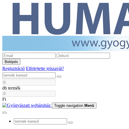
Belépés
Regisztráció
Elfelejtette jelszavát?
db termék
Ft
Toggle navigation
Menü