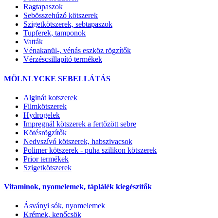
Ragtapaszok
Sebösszehúzó kötszerek
Szigetkötszerek, sebtapaszok
Tupferek, tamponok
Vatták
Vénakanül-, vénás eszköz rögzítők
Vérzéscsillapító termékek
MÖLNLYCKE SEBELLÁTÁS
Alginát kotszerek
Filmkötszerek
Hydrogelek
Impregnál kötszerek a fertőzött sebre
Kötésrögzítők
Nedvszívó kötszerek, habszivacsok
Polimer kötszerek - puha szilikon kötszerek
Prior termékek
Szigetkötszerek
Vitaminok, nyomelemek, táplálék kiegészítők
Ásványi sók, nyomelemek
Krémek, kenőcsök