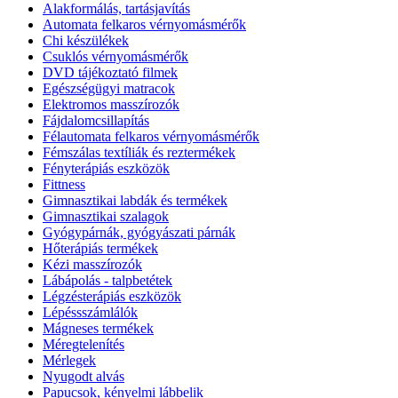
Alakformálás, tartásjavítás
Automata felkaros vérnyomásmérők
Chi készülékek
Csuklós vérnyomásmérők
DVD tájékoztató filmek
Egészségügyi matracok
Elektromos masszírozók
Fájdalomcsillapítás
Félautomata felkaros vérnyomásmérők
Fémszálas textíliák és reztermékek
Fényterápiás eszközök
Fittness
Gimnasztikai labdák és termékek
Gimnasztikai szalagok
Gyógypárnák, gyógyászati párnák
Hőterápiás termékek
Kézi masszírozók
Lábápolás - talpbetétek
Légzésterápiás eszközök
Lépéssszámlálók
Mágneses termékek
Méregtelenítés
Mérlegek
Nyugodt alvás
Papucsok, kényelmi lábbelik