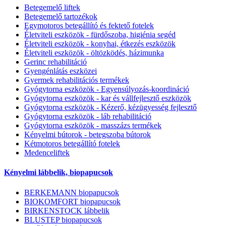
Betegemelő liftek
Betegemelő tartozékok
Egymotoros betegállító és fektető fotelek
Életviteli eszközök - fürdőszoba, higiénia segéd
Életviteli eszközök - konyhai, étkezés eszközök
Életviteli eszközök - öltözködés, házimunka
Gerinc rehabilitáció
Gyengénlátás eszközei
Gyermek rehabilitációs termékek
Gyógytorna eszközök - Egyensúlyozás-koordináció
Gyógytorna eszközök - kar és vállfejlesztő eszközök
Gyógytorna eszközök - Kézerő, kézügyesség fejlesztő
Gyógytorna eszközök - láb rehabilitáció
Gyógytorna eszközök - masszázs termékek
Kényelmi bútorok - betegszoba bútorok
Kétmotoros betegállító fotelek
Medenceliftek
Kényelmi lábbelik, biopapucsok
BERKEMANN biopapucsok
BIOKOMFORT biopapucsok
BIRKENSTOCK lábbelik
BLUSTEP biopapucsok