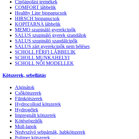
Cipőápolási termékek
COMFORT lábbelik
Healthy Line biopapucsok
HIRSCH biopapucsok
KOPITARNA lábbelik
MEMO szupináló gyerekcipők
SALUS szupináló gyerek szandálok
SALUS szupináló szandálcipők
SALUS zárt gyerekcipők nem béléses
SCHOLL FÉRFI LÁBBELIK
SCHOLL MUNKAHELYI
SCHOLL NŐI MODELLEK
Kötszerek, sebellátás
Alginátok
Csőkötszerek
Filmkötszerek
Hydrocolloid kötszerek
Hydrogélek
Impregnált kötszerek
Kötésrögzítők
Mull-lapok
Nedvszívó sebpárnák, habkötszerek
Polimer kötszerek