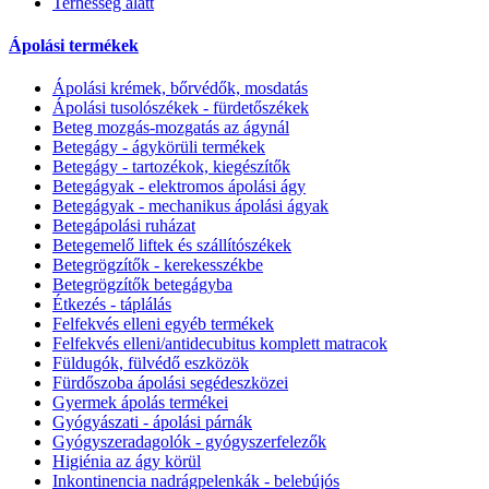
Terhesség alatt
Ápolási termékek
Ápolási krémek, bőrvédők, mosdatás
Ápolási tusolószékek - fürdetőszékek
Beteg mozgás-mozgatás az ágynál
Betegágy - ágykörüli termékek
Betegágy - tartozékok, kiegészítők
Betegágyak - elektromos ápolási ágy
Betegágyak - mechanikus ápolási ágyak
Betegápolási ruházat
Betegemelő liftek és szállítószékek
Betegrögzítők - kerekesszékbe
Betegrögzítők betegágyba
Étkezés - táplálás
Felfekvés elleni egyéb termékek
Felfekvés elleni/antidecubitus komplett matracok
Füldugók, fülvédő eszközök
Fürdőszoba ápolási segédeszközei
Gyermek ápolás termékei
Gyógyászati - ápolási párnák
Gyógyszeradagolók - gyógyszerfelezők
Higiénia az ágy körül
Inkontinencia nadrágpelenkák - belebújós