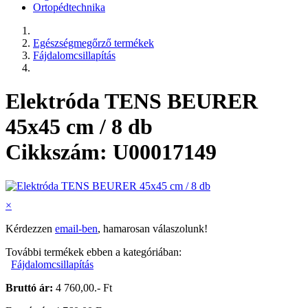
Ortopédtechnika
Egészségmegőrző termékek
Fájdalomcsillapítás
Elektróda TENS BEURER
45x45 cm / 8 db
Cikkszám: U00017149
×
Kérdezzen
email-ben
, hamarosan válaszolunk!
További termékek ebben a kategóriában:
Fájdalomcsillapítás
Bruttó ár:
4 760,00.- Ft