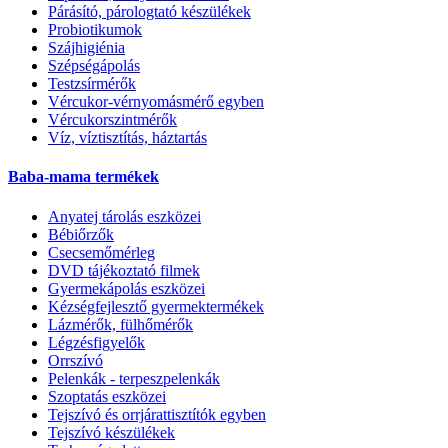
Párásító, párologtató készülékek
Probiotikumok
Szájhigiénia
Szépségápolás
Testzsírmérők
Vércukor-vérnyomásmérő egyben
Vércukorszintmérők
Víz, víztisztítás, háztartás
Baba-mama termékek
Anyatej tárolás eszközei
Bébiőrzők
Csecsemőmérleg
DVD tájékoztató filmek
Gyermekápolás eszközei
Kézségfejlesztő gyermektermékek
Lázmérők, fülhőmérők
Légzésfigyelők
Orrszívó
Pelenkák - terpeszpelenkák
Szoptatás eszközei
Tejszívó és orrjárattisztítók egyben
Tejszívó készülékek