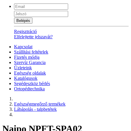
Belépés
Regisztráció
Elfelejtette jelszavát?
Kapcsolat
Szállítási feltételek
Fizetés módja
Szervíz Garancia
Üzleteink
Egészség oldalak
Katalógusok
Segédeszköz bérlés
Ortopédtechnika
Egészségmegőrző termékek
Lábápolás - talpbetétek
Naipo NPFT-SPA02