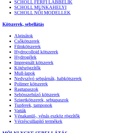
SCHOLL FÉRFI LÁBBELIK
SCHOLL MUNKAHELYI
SCHOLL NŐI MODELLEK
Kötszerek, sebellátás
Alginátok
Csőkötszerek
Filmkötszerek
Hydrocolloid kötszerek
Hydrogélek
Impregnált kötszerek
Kötésrögzítők
Mull-lapok
Nedvszívó sebpárnák, habkötszerek
Polimer kötszerek
Ragtapaszok
Sebösszehúzó kötszerek
Szigetkötszerek, sebtapaszok
Tupferek, tamponok
Vatták
Vénakanül-, vénás eszköz rögzítők
Vérzéscsillapító termékek