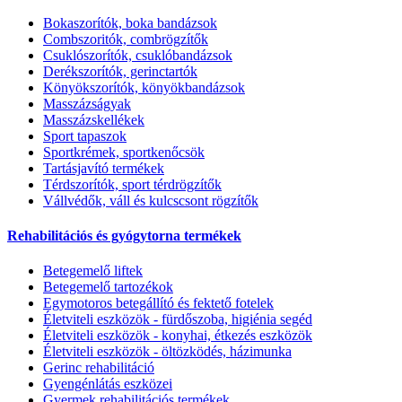
Bokaszorítók, boka bandázsok
Combszoritók, combrögzítők
Csuklószorítók, csuklóbandázsok
Derékszorítók, gerinctartók
Könyökszorítók, könyökbandázsok
Masszázságyak
Masszázskellékek
Sport tapaszok
Sportkrémek, sportkenőcsök
Tartásjavító termékek
Térdszorítók, sport térdrögzítők
Vállvédők, váll és kulcscsont rögzítők
Rehabilitációs és gyógytorna termékek
Betegemelő liftek
Betegemelő tartozékok
Egymotoros betegállító és fektető fotelek
Életviteli eszközök - fürdőszoba, higiénia segéd
Életviteli eszközök - konyhai, étkezés eszközök
Életviteli eszközök - öltözködés, házimunka
Gerinc rehabilitáció
Gyengénlátás eszközei
Gyermek rehabilitációs termékek