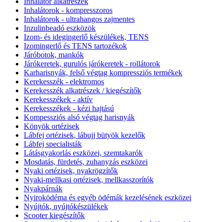
Inhalátor alkatrészek
Inhalátorok - kompresszoros
Inhalátorok - ultrahangos zajmentes
Inzulinbeadó eszközök
Izom- és idegingerlő készülékek, TENS
Izomingerlő és TENS tartozékok
Járóbotok, mankók
Járókeretek, gurulós járókeretek - rollátorok
Karharisnyák, felső végtag kompressziós termékek
Kerekesszék - elektromos
Kerekesszék alkatrészek / kiegészítők
Kerekesszékek - aktív
Kerekesszékek - kézi hajtású
Kompessziós alsó végtag harisnyák
Könyök ortézisek
Lábfej ortézisek, lábujj bütyök kezelők
Lábfej specialisták
Látásgyakorlás eszközei, szemtakarók
Mosdatás, fürdetés, zuhanyzás eszközei
Nyaki ortézisek, nyakrögzítők
Nyaki-mellkasi ortézisek, mellkasszorítók
Nyakpárnák
Nyiroködéma és egyéb ödémák kezelésének eszközei
Nyújtók, nyújtókészülékek
Scooter kiegészítők