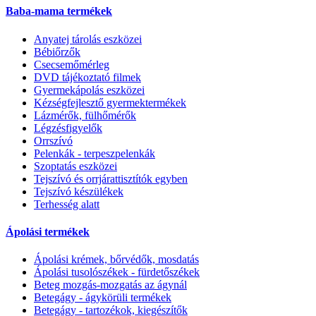
Baba-mama termékek
Anyatej tárolás eszközei
Bébiőrzők
Csecsemőmérleg
DVD tájékoztató filmek
Gyermekápolás eszközei
Kézségfejlesztő gyermektermékek
Lázmérők, fülhőmérők
Légzésfigyelők
Orrszívó
Pelenkák - terpeszpelenkák
Szoptatás eszközei
Tejszívó és orrjárattisztítók egyben
Tejszívó készülékek
Terhesség alatt
Ápolási termékek
Ápolási krémek, bőrvédők, mosdatás
Ápolási tusolószékek - fürdetőszékek
Beteg mozgás-mozgatás az ágynál
Betegágy - ágykörüli termékek
Betegágy - tartozékok, kiegészítők