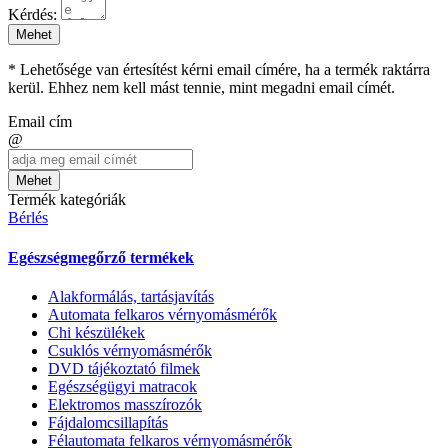
Kérdés:
Mehet
* Lehetősége van értesítést kérni email címére, ha a termék raktárra
kerül. Ehhez nem kell mást tennie, mint megadni email címét.
Email cím
@
Mehet
Termék kategóriák
Bérlés
Egészségmegőrző termékek
Alakformálás, tartásjavítás
Automata felkaros vérnyomásmérők
Chi készülékek
Csuklós vérnyomásmérők
DVD tájékoztató filmek
Egészségügyi matracok
Elektromos masszírozók
Fájdalomcsillapítás
Félautomata felkaros vérnyomásmérők