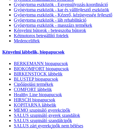
Gyógytorna eszközök - Egyensúlyozás-koordináció
Gyógytorna eszközök - kar és vállfejlesztő eszközök
Gyógytorna eszközök - Kézerő, kézügyesség fejlesztő
Gyógytorna eszközök - láb rehabilitáció
Gyógytorna eszközök - masszázs termékek
Kényelmi bútorok - betegszoba bútorok
Kétmotoros betegállító fotelek
Medenceliftek
Kényelmi lábbelik, biopapucsok
BERKEMANN biopapucsok
BIOKOMFORT biopapucsok
BIRKENSTOCK lábbelik
BLUSTEP biopapucsok
Cipőápolási termékek
COMFORT lábbelik
Healthy Line biopapucsok
HIRSCH biopapucsok
KOPITARNA lábbelik
MEMO szupináló gyerekcipők
SALUS szupináló gyerek szandálok
SALUS szupináló szandálcipők
SALUS zárt gyerekcipők nem béléses