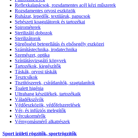
Reflexkalapácsok, rozsdamentes acél kézi műszerek
Rozsdamentes orvosi eszközök
Ruházat, lepedők, textiláruk, papucsok
Sebészeti koagulátorok és tartozékai
Spirométerek
Sterilizáló dobozok
Sterilizátorok
Sürgősségi betegellátás és elsősegély eszközei
Számítástechnika, irodatechnika
Szemészet, optika
Színlátásvizsgáló könyvek
Tartozékok, kiegészítők
Táskák, orvosi táskák
Tesztcsíkok
Tisztítószerek, csírátlanítók, szagtalanítok
Toalett higénia
Ultrahang készülékek, tartozékaik
Váladékszívók
Védőeszközök, védőfelszerelések
Vér- és infúziós melegítők
Vércukormérők
Vérnyomásmérő alkatrészek
Sport izületi rögzítők, sportrögzítők