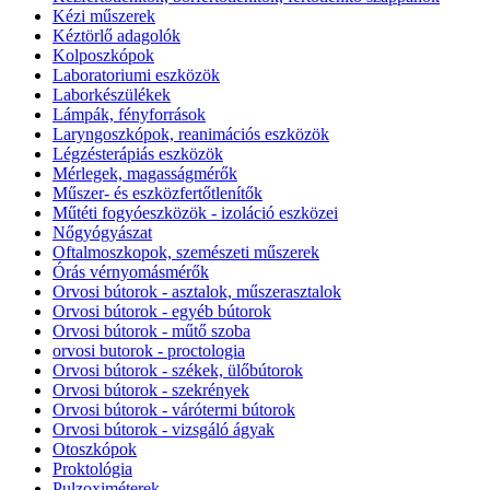
Kézi műszerek
Kéztörlő adagolók
Kolposzkópok
Laboratoriumi eszközök
Laborkészülékek
Lámpák, fényforrások
Laryngoszkópok, reanimációs eszközök
Légzésterápiás eszközök
Mérlegek, magasságmérők
Műszer- és eszközfertőtlenítők
Műtéti fogyóeszközök - izoláció eszközei
Nőgyógyászat
Oftalmoszkopok, szemészeti műszerek
Órás vérnyomásmérők
Orvosi bútorok - asztalok, műszerasztalok
Orvosi bútorok - egyéb bútorok
Orvosi bútorok - műtő szoba
orvosi butorok - proctologia
Orvosi bútorok - székek, ülőbútorok
Orvosi bútorok - szekrények
Orvosi bútorok - várótermi bútorok
Orvosi bútorok - vizsgáló ágyak
Otoszkópok
Proktológia
Pulzoximéterek