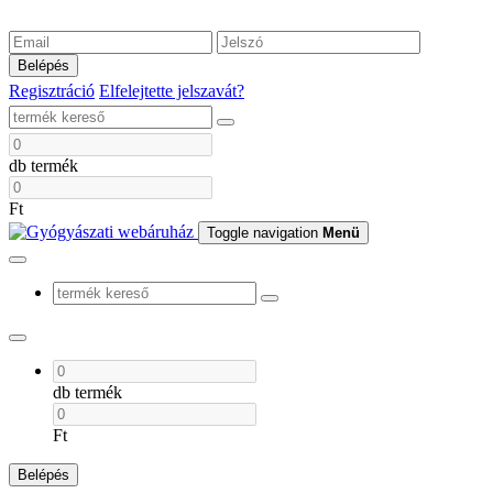
Belépés
Regisztráció
Elfelejtette jelszavát?
db termék
Ft
Toggle navigation
Menü
db termék
Ft
Belépés