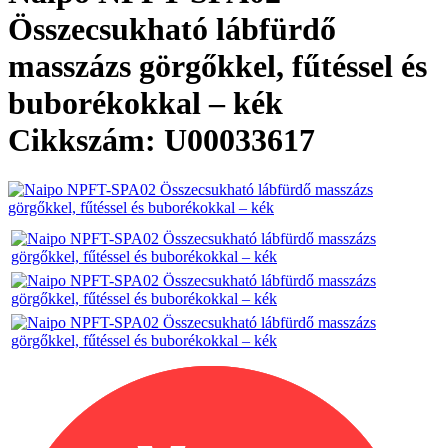
Összecsukható lábfürdő
masszázs görgőkkel, fűtéssel és
buborékokkal – kék
Cikkszám: U00033617