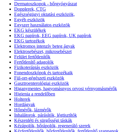
Dermatoszkopok - bőrgyógyászat
Dopplerek, CTG
Egészségügyi oktatási eszközök,
Egyéb eszközök
Egyszer használatos eszközök
EKG készülékek
EKG papírok, EEG papírok, UK papírok
EKG tartozékok
Elektromos intenzív beteg ágyak
Elektrosebészet, mikrosebészet
Felület fertőtlenítők
Fertőtlenítő adagolók
Fizikoterápiás eszközök
Fonendoszkópok és tartozékaik
Fül-orr-gégészeti eszközök
Gasztroenterológiai eszközök
Higanymentes, hagyomásnyos orvosi vérnyomásmérők
Higienia a rendelőben
Holterek
Hordágyak
Hőmérők, lázmérők
Inhalátorok, párásítók, légtisztítók
Készenléti és sürgősségi táskák
Kézápolók, bőrápolók, regeneráló szerek
Kézfertőtlenítők, bőrfertőtlenítők, fertőtlenítő szappanok