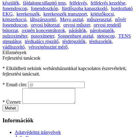
készülék,
fájdalomcsillapitó tens,
felfekvés,
felfekvés kezelése,
fonendoscop,
fonendoszkóp,
fürdőszoba kapaszkodó,
hordozható
EKG,
kerekesszék,
kerekesszék transzport,
kötözőkocsi,
kötszerkocsi,
lábszárszoritó,
Mayo asztal,
műszerasztal,
nővér
fonendoscop,
orvosi bútorzat,
orvosi műszer,
orvosi rendelő
bútorzat,
oxigén koncentrátorok,
párásítók,
párologtatók,
pulzoximéter,
pusoximeter,
Sonnenburg asztal,
stetoscop,
TENS
stimulátor,
térdkalács rögzítő,
térdrögzítők,
térdszorítók,
vádliszorító,
véroxigénszint mérő,
Előzmények
Fejlesztési tanácsok
* Elküldheti nekünk webáruházunkkal kapcsolatos észrevételeit,
fejlesztési tanácsait.
*
Email cím:
*
Üzenet:
Mehet
Információk
Adatvédelmi irányelvek