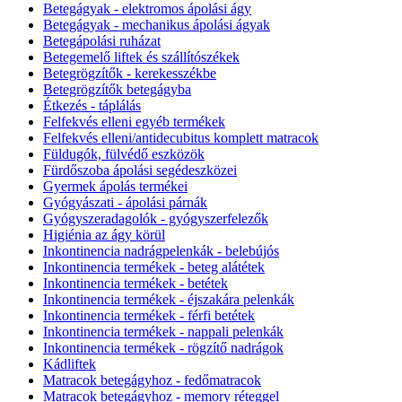
Betegágyak - elektromos ápolási ágy
Betegágyak - mechanikus ápolási ágyak
Betegápolási ruházat
Betegemelő liftek és szállítószékek
Betegrögzítők - kerekesszékbe
Betegrögzítők betegágyba
Étkezés - táplálás
Felfekvés elleni egyéb termékek
Felfekvés elleni/antidecubitus komplett matracok
Füldugók, fülvédő eszközök
Fürdőszoba ápolási segédeszközei
Gyermek ápolás termékei
Gyógyászati - ápolási párnák
Gyógyszeradagolók - gyógyszerfelezők
Higiénia az ágy körül
Inkontinencia nadrágpelenkák - belebújós
Inkontinencia termékek - beteg alátétek
Inkontinencia termékek - betétek
Inkontinencia termékek - éjszakára pelenkák
Inkontinencia termékek - férfi betétek
Inkontinencia termékek - nappali pelenkák
Inkontinencia termékek - rögzítő nadrágok
Kádliftek
Matracok betegágyhoz - fedőmatracok
Matracok betegágyhoz - memory réteggel