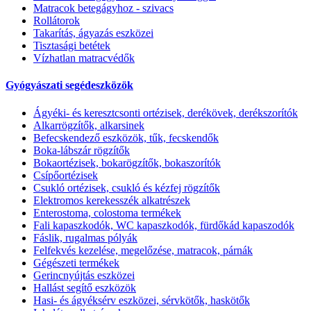
Matracok betegágyhoz - szivacs
Rollátorok
Takarítás, ágyazás eszközei
Tisztasági betétek
Vízhatlan matracvédők
Gyógyászati segédeszközök
Ágyéki- és keresztcsonti ortézisek, derékövek, derékszorítók
Alkarrögzítők, alkarsinek
Befecskendező eszközök, tűk, fecskendők
Boka-lábszár rögzítők
Bokaortézisek, bokarögzítők, bokaszorítók
Csípőortézisek
Csukló ortézisek, csukló és kézfej rögzítők
Elektromos kerekesszék alkatrészek
Enterostoma, colostoma termékek
Fali kapaszkodók, WC kapaszkodók, fürdőkád kapaszodók
Fáslik, rugalmas pólyák
Felfekvés kezelése, megelőzése, matracok, párnák
Gégészeti termékek
Gerincnyújtás eszközei
Hallást segítő eszközök
Hasi- és ágyéksérv eszközei, sérvkötők, haskötők