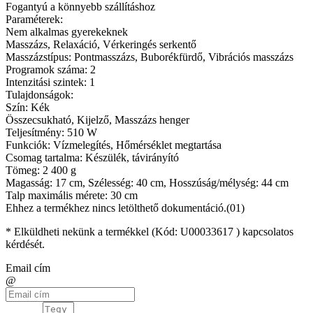
Fogantyú a könnyebb szállításhoz
Paraméterek:
Nem alkalmas gyerekeknek
Masszázs, Relaxáció, Vérkeringés serkentő
Masszázstípus: Pontmasszázs, Buborékfürdő, Vibrációs masszázs
Programok száma: 2
Intenzitási szintek: 1
Tulajdonságok:
Szín: Kék
Összecsukható, Kijelző, Masszázs henger
Teljesítmény: 510 W
Funkciók: Vízmelegítés, Hőmérséklet megtartása
Csomag tartalma: Készülék, távirányító
Tömeg: 2 400 g
Magasság: 17 cm, Szélesség: 40 cm, Hosszúság/mélység: 44 cm
Talp maximális mérete: 30 cm
Ehhez a termékhez nincs letölthető dokumentáció.(01)
* Elküldheti nekünk a termékkel (Kód:
U00033617
) kapcsolatos
kérdését.
Email cím
@