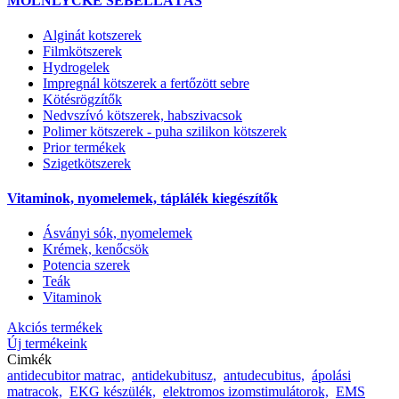
MÖLNLYCKE SEBELLÁTÁS
Alginát kotszerek
Filmkötszerek
Hydrogelek
Impregnál kötszerek a fertőzött sebre
Kötésrögzítők
Nedvszívó kötszerek, habszivacsok
Polimer kötszerek - puha szilikon kötszerek
Prior termékek
Szigetkötszerek
Vitaminok, nyomelemek, táplálék kiegészítők
Ásványi sók, nyomelemek
Krémek, kenőcsök
Potencia szerek
Teák
Vitaminok
Akciós termékek
Új termékeink
Cimkék
antidecubitor matrac,
antidekubitusz,
antudecubitus,
ápolási
matracok,
EKG készülék,
elektromos izomstimulátorok,
EMS