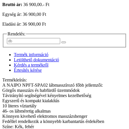
Bruttó ár:
36 900,00.- Ft
Egység ár: 36 900,00 Ft
Eladási ár: 36 900,00 Ft
Rendelés:
Termék információ
Letölthető dokumentáció
Kérdés a termékről
Értesítés kérése
Termékleírás:
A NAIPO NPFT-SPA02 lábmasszírozó főbb jellemzői:
Görgős masszázs és habfürdő üzemmódok
Távirányító segítségével kényelmes kezelhetőség
Egyszerű és kompakt kialakítás
10 literes víztartály
46- os lábméretig alkalmas
Könnyen kivehető elektromos masszázshenger
Fedéllel rendelkezik a könnyebb karbantartás érdekében
Színe: Kék, fehér