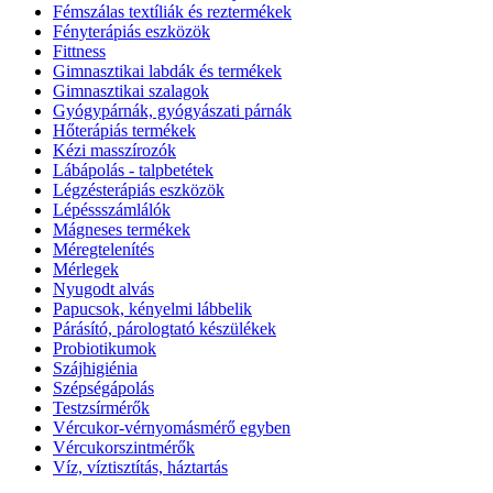
Fémszálas textíliák és reztermékek
Fényterápiás eszközök
Fittness
Gimnasztikai labdák és termékek
Gimnasztikai szalagok
Gyógypárnák, gyógyászati párnák
Hőterápiás termékek
Kézi masszírozók
Lábápolás - talpbetétek
Légzésterápiás eszközök
Lépéssszámlálók
Mágneses termékek
Méregtelenítés
Mérlegek
Nyugodt alvás
Papucsok, kényelmi lábbelik
Párásító, párologtató készülékek
Probiotikumok
Szájhigiénia
Szépségápolás
Testzsírmérők
Vércukor-vérnyomásmérő egyben
Vércukorszintmérők
Víz, víztisztítás, háztartás