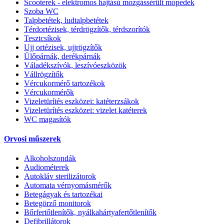
Scooterek - elektromos hajtású mozgássérült mopedek
Szoba WC
Talpbetétek, ludtalpbetétek
Térdortézisek, térdrögzítők, térdszorítók
Tesztcsíkok
Ujj ortézisek, ujjrögzítők
Ülőpárnák, derékpárnák
Váladékszívók, leszívóeszközök
Vállrögzítők
Vércukormérő tartozékok
Vércukormérők
Vizeletürítés eszközei: katéterzsákok
Vizeletürítés eszközei: vizelet katéterek
WC magasítók
Orvosi műszerek
Alkoholszondák
Audiométerek
Autokláv sterilizátorok
Automata vérnyomásmérők
Betegágyak és tartozékai
Betegörző monitorok
Bőrfertőtlenítők, nyálkahártyafertőtlenítők
Defibrillátorok