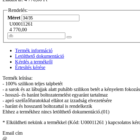
Rendelés:
Méret
U00011261
4 770,00
Termék információ
Letölthető dokumentáció
Kérdés a termékről
Értesítés kérése
Termék leírása:
- 100% szilikon teljes talpbetét
- a sarok és az lábujjak alatt puhább szilikon betét a kényelem fokozá
- hosszú- és haránt boltozatemelést egyaránt tartalmaz
- apró szelőzőfuratokkal ellátot az izzadság elvezetésére
- haránt és hosszanti boltozattal is rendelkezik
Ehhez a termékhez nincs letölthető dokumentáció.(01)
* Elküldheti nekünk a termékkel (Kód:
U00011261
) kapcsolatos kérd
Email cím
@