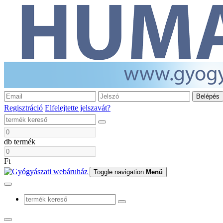
Belépés
Regisztráció
Elfelejtette jelszavát?
db termék
Ft
Toggle navigation
Menü