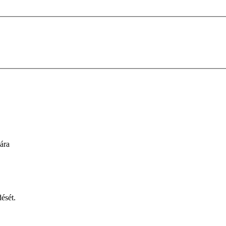
sára
ését.