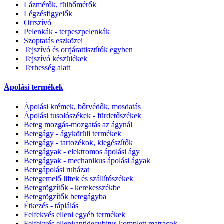
Lázmérők, fülhőmérők
Légzésfigyelők
Orrszívó
Pelenkák - terpeszpelenkák
Szoptatás eszközei
Tejszívó és orrjárattisztítók egyben
Tejszívó készülékek
Terhesség alatt
Ápolási termékek
Ápolási krémek, bőrvédők, mosdatás
Ápolási tusolószékek - fürdetőszékek
Beteg mozgás-mozgatás az ágynál
Betegágy - ágykörüli termékek
Betegágy - tartozékok, kiegészítők
Betegágyak - elektromos ápolási ágy
Betegágyak - mechanikus ápolási ágyak
Betegápolási ruházat
Betegemelő liftek és szállítószékek
Betegrögzítők - kerekesszékbe
Betegrögzítők betegágyba
Étkezés - táplálás
Felfekvés elleni egyéb termékek
Felfekvés elleni/antidecubitus komplett matracok