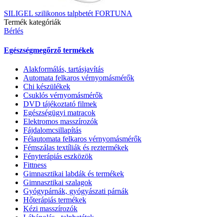
SILIGEL szilikonos talpbetét FORTUNA
Termék kategóriák
Bérlés
Egészségmegőrző termékek
Alakformálás, tartásjavítás
Automata felkaros vérnyomásmérők
Chi készülékek
Csuklós vérnyomásmérők
DVD tájékoztató filmek
Egészségügyi matracok
Elektromos masszírozók
Fájdalomcsillapítás
Félautomata felkaros vérnyomásmérők
Fémszálas textíliák és reztermékek
Fényterápiás eszközök
Fittness
Gimnasztikai labdák és termékek
Gimnasztikai szalagok
Gyógypárnák, gyógyászati párnák
Hőterápiás termékek
Kézi masszírozók