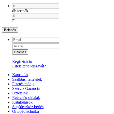
db termék
Ft
Belépés
Belépés
Regisztráció
Elfelejtette jelszavát?
Kapcsolat
Szállítási feltételek
Fizetés módja
Szervíz Garancia
Üzleteink
Egészség oldalak
Katalógusok
Segédeszköz bérlés
Ortopédtechnika