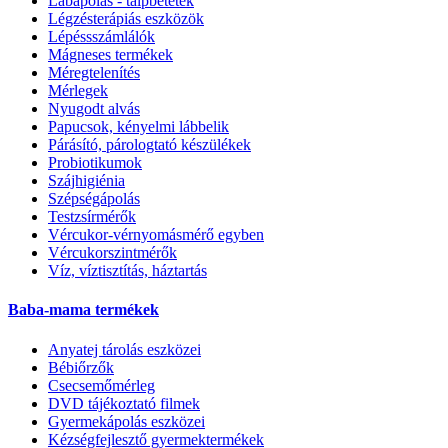
Lábápolás - talpbetétek
Légzésterápiás eszközök
Lépéssszámlálók
Mágneses termékek
Méregtelenítés
Mérlegek
Nyugodt alvás
Papucsok, kényelmi lábbelik
Párásító, párologtató készülékek
Probiotikumok
Szájhigiénia
Szépségápolás
Testzsírmérők
Vércukor-vérnyomásmérő egyben
Vércukorszintmérők
Víz, víztisztítás, háztartás
Baba-mama termékek
Anyatej tárolás eszközei
Bébiőrzők
Csecsemőmérleg
DVD tájékoztató filmek
Gyermekápolás eszközei
Kézségfejlesztő gyermektermékek