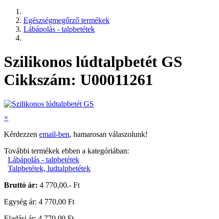
Egészségmegőrző termékek
Lábápolás - talpbetétek
Szilikonos lúdtalpbetét GS
Cikkszám: U00011261
×
Kérdezzen
email-ben
, hamarosan válaszolunk!
További termékek ebben a kategóriában:
Lábápolás - talpbetétek
Talpbetétek, ludtalpbetétek
Bruttó ár:
4 770,00.- Ft
Egység ár: 4 770,00 Ft
Eladási ár: 4 770,00 Ft