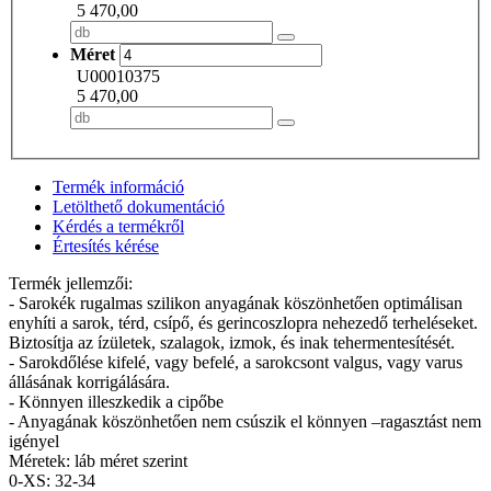
5 470,00
Méret
U00010375
5 470,00
Termék információ
Letölthető dokumentáció
Kérdés a termékről
Értesítés kérése
Termék jellemzői:
- Sarokék rugalmas szilikon anyagának köszönhetően optimálisan
enyhíti a sarok, térd, csípő, és gerincoszlopra nehezedő terheléseket.
Biztosítja az ízületek, szalagok, izmok, és inak tehermentesítését.
- Sarokdőlése kifelé, vagy befelé, a sarokcsont valgus, vagy varus
állásának korrigálására.
- Könnyen illeszkedik a cipőbe
- Anyagának köszönhetően nem csúszik el könnyen –ragasztást nem
igényel
Méretek: láb méret szerint
0-XS: 32-34