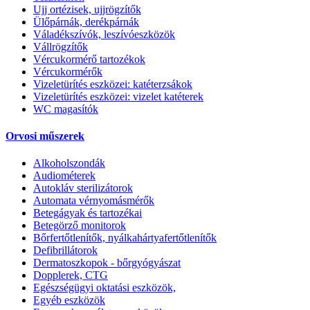
Ujj ortézisek, ujjrögzítők
Ülőpárnák, derékpárnák
Váladékszívók, leszívóeszközök
Vállrögzítők
Vércukormérő tartozékok
Vércukormérők
Vizeletürítés eszközei: katéterzsákok
Vizeletürítés eszközei: vizelet katéterek
WC magasítók
Orvosi műszerek
Alkoholszondák
Audiométerek
Autokláv sterilizátorok
Automata vérnyomásmérők
Betegágyak és tartozékai
Betegörző monitorok
Bőrfertőtlenítők, nyálkahártyafertőtlenítők
Defibrillátorok
Dermatoszkopok - bőrgyógyászat
Dopplerek, CTG
Egészségügyi oktatási eszközök,
Egyéb eszközök