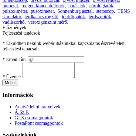
fonendoscop,
orvosi bútorzat,
orvosi műszer,
orvosi rendelő
bútorzat,
oxigén koncentrátorok,
párásítók,
párologtatók,
pulzoximéter,
pusoximeter,
Sonnenburg asztal,
stetoscop,
TENS
stimulátor,
térdkalács rögzítő,
térdrögzítők,
térdszorítók,
vádliszorító,
véroxigénszint mérő,
Előzmények
Fejlesztési tanácsok
* Elküldheti nekünk webáruházunkkal kapcsolatos észrevételeit,
fejlesztési tanácsait.
*
Email cím:
*
Üzenet:
Mehet
Információk
Adatvédelmi irányelvek
Á.Sz.F.
GLS csomagpontok
PostaPont csomagpontok
Szaküzleteink