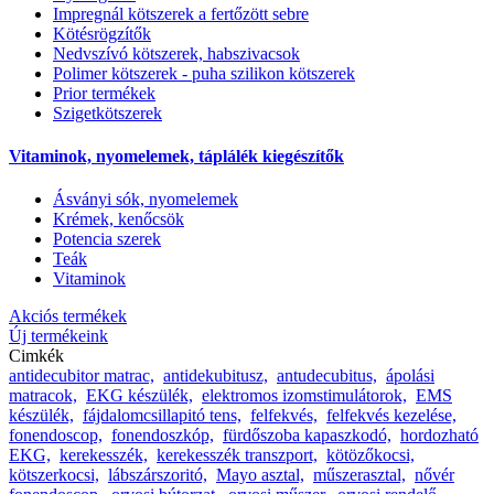
Impregnál kötszerek a fertőzött sebre
Kötésrögzítők
Nedvszívó kötszerek, habszivacsok
Polimer kötszerek - puha szilikon kötszerek
Prior termékek
Szigetkötszerek
Vitaminok, nyomelemek, táplálék kiegészítők
Ásványi sók, nyomelemek
Krémek, kenőcsök
Potencia szerek
Teák
Vitaminok
Akciós termékek
Új termékeink
Cimkék
antidecubitor matrac,
antidekubitusz,
antudecubitus,
ápolási
matracok,
EKG készülék,
elektromos izomstimulátorok,
EMS
készülék,
fájdalomcsillapitó tens,
felfekvés,
felfekvés kezelése,
fonendoscop,
fonendoszkóp,
fürdőszoba kapaszkodó,
hordozható
EKG,
kerekesszék,
kerekesszék transzport,
kötözőkocsi,
kötszerkocsi,
lábszárszoritó,
Mayo asztal,
műszerasztal,
nővér