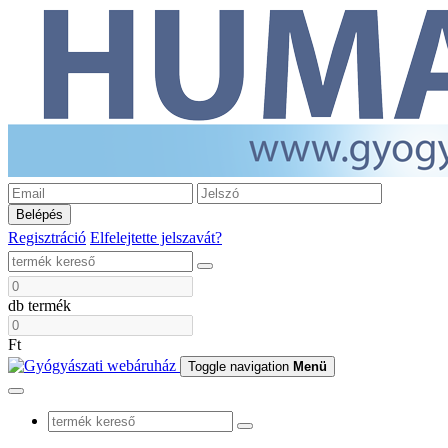
Belépés
Regisztráció
Elfelejtette jelszavát?
db termék
Ft
Toggle navigation
Menü