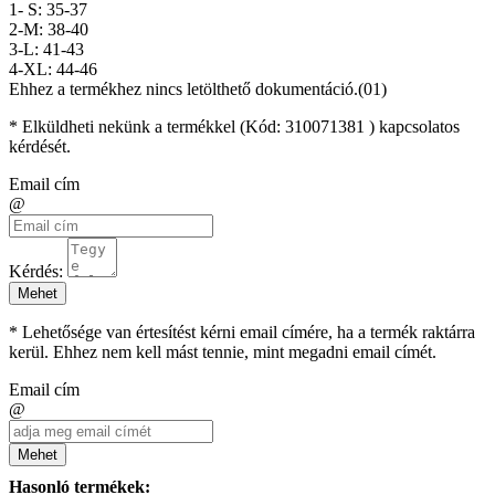
1- S: 35-37
2-M: 38-40
3-L: 41-43
4-XL: 44-46
Ehhez a termékhez nincs letölthető dokumentáció.(01)
* Elküldheti nekünk a termékkel (Kód:
310071381
) kapcsolatos
kérdését.
Email cím
@
Kérdés:
Mehet
* Lehetősége van értesítést kérni email címére, ha a termék raktárra
kerül. Ehhez nem kell mást tennie, mint megadni email címét.
Email cím
@
Mehet
Hasonló termékek: