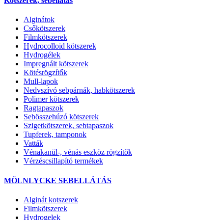
Kötszerek, sebellátás
Alginátok
Csőkötszerek
Filmkötszerek
Hydrocolloid kötszerek
Hydrogélek
Impregnált kötszerek
Kötésrögzítők
Mull-lapok
Nedvszívó sebpárnák, habkötszerek
Polimer kötszerek
Ragtapaszok
Sebösszehúzó kötszerek
Szigetkötszerek, sebtapaszok
Tupferek, tamponok
Vatták
Vénakanül-, vénás eszköz rögzítők
Vérzéscsillapító termékek
MÖLNLYCKE SEBELLÁTÁS
Alginát kotszerek
Filmkötszerek
Hydrogelek