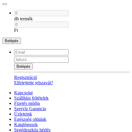
db termék
Ft
Belépés
Belépés
Regisztráció
Elfelejtette jelszavát?
Kapcsolat
Szállítási feltételek
Fizetés módja
Szervíz Garancia
Üzleteink
Egészség oldalak
Katalógusok
Segédeszköz bérlés