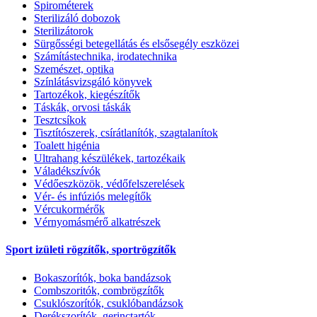
Spirométerek
Sterilizáló dobozok
Sterilizátorok
Sürgősségi betegellátás és elsősegély eszközei
Számítástechnika, irodatechnika
Szemészet, optika
Színlátásvizsgáló könyvek
Tartozékok, kiegészítők
Táskák, orvosi táskák
Tesztcsíkok
Tisztítószerek, csírátlanítók, szagtalanítok
Toalett higénia
Ultrahang készülékek, tartozékaik
Váladékszívók
Védőeszközök, védőfelszerelések
Vér- és infúziós melegítők
Vércukormérők
Vérnyomásmérő alkatrészek
Sport izületi rögzítők, sportrögzítők
Bokaszorítók, boka bandázsok
Combszoritók, combrögzítők
Csuklószorítók, csuklóbandázsok
Derékszorítók, gerinctartók