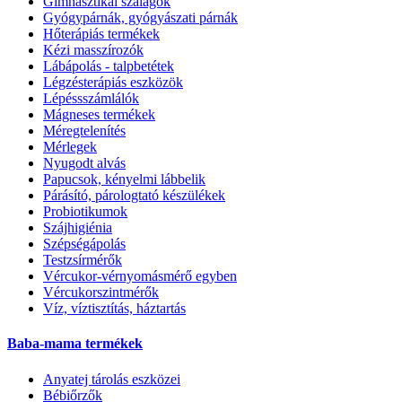
Gimnasztikai szalagok
Gyógypárnák, gyógyászati párnák
Hőterápiás termékek
Kézi masszírozók
Lábápolás - talpbetétek
Légzésterápiás eszközök
Lépéssszámlálók
Mágneses termékek
Méregtelenítés
Mérlegek
Nyugodt alvás
Papucsok, kényelmi lábbelik
Párásító, párologtató készülékek
Probiotikumok
Szájhigiénia
Szépségápolás
Testzsírmérők
Vércukor-vérnyomásmérő egyben
Vércukorszintmérők
Víz, víztisztítás, háztartás
Baba-mama termékek
Anyatej tárolás eszközei
Bébiőrzők