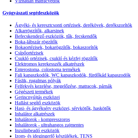
Vízhatlan matracvédők
Gyógyászati segédeszközök
Ágyéki- és keresztcsonti ortézisek, derékövek, derékszorítók
Alkarrögzítők, alkarsinek
Befecskendező eszközök, tűk, fecskendők
Boka-lábszár rögzítők
Bokaortézisek, bokarögzítők, bokaszorítók
Csípőortézisek
Csukló ortézisek, csukló és kézfej rögzítők
Elektromos kerekesszék alkatrészek
Enterostoma, colostoma termékek
Fali kapaszkodók, WC kapaszkodók, fürdőkád kapaszodók
Fáslik, rugalmas pólyák
Felfekvés kezelése, megelőzése, matracok, párnák
Gégészeti termékek
Gerincnyújtás eszközei
Hallást segítő eszközök
Hasi- és ágyéksérv eszközei, sérvkötők, haskötők
Inhalátor alkatrészek
Inhalátorok - kompresszoros
Inhalátorok - ultrahangos zajmentes
Inzulinbeadó eszközök
Izom- és idegingerlő készülékek, TENS