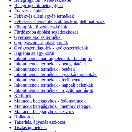
Betegrögzítők - kerekesszékbe
Betegrögzítők betegágyba
Étkezés - táplálás
Felfekvés elleni egyéb termékek
Felfekvés elleni/antidecubitus komplett matracok
Füldugók, fülvédő eszközök
Fürdőszoba ápolási segédeszközei
Gyermek ápolás termékei
Gyógyászati - ápolási párnák
Gyógyszeradagolók - gyógyszerfelezők
Higiénia az ágy körül
Inkontinencia nadrágpelenkák - belebújós
Inkontinencia termékek - beteg alátétek
Inkontinencia termékek - betétek
Inkontinencia termékek - éjszakára pelenkák
Inkontinencia termékek - férfi betétek
Inkontinencia termékek - nappali pelenkák
Inkontinencia termékek - rögzítő nadrágok
Kádliftek
Matracok betegágyhoz - fedőmatracok
Matracok betegágyhoz - memory réteggel
Matracok betegágyhoz - szivacs
Rollátorok
Takarítás, ágyazás eszközei
Tisztasági betétek