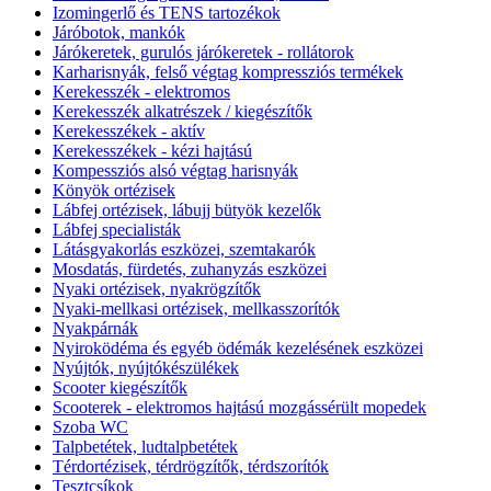
Izomingerlő és TENS tartozékok
Járóbotok, mankók
Járókeretek, gurulós járókeretek - rollátorok
Karharisnyák, felső végtag kompressziós termékek
Kerekesszék - elektromos
Kerekesszék alkatrészek / kiegészítők
Kerekesszékek - aktív
Kerekesszékek - kézi hajtású
Kompessziós alsó végtag harisnyák
Könyök ortézisek
Lábfej ortézisek, lábujj bütyök kezelők
Lábfej specialisták
Látásgyakorlás eszközei, szemtakarók
Mosdatás, fürdetés, zuhanyzás eszközei
Nyaki ortézisek, nyakrögzítők
Nyaki-mellkasi ortézisek, mellkasszorítók
Nyakpárnák
Nyiroködéma és egyéb ödémák kezelésének eszközei
Nyújtók, nyújtókészülékek
Scooter kiegészítők
Scooterek - elektromos hajtású mozgássérült mopedek
Szoba WC
Talpbetétek, ludtalpbetétek
Térdortézisek, térdrögzítők, térdszorítók
Tesztcsíkok