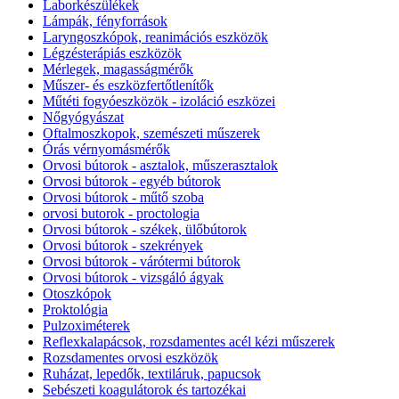
Laborkészülékek
Lámpák, fényforrások
Laryngoszkópok, reanimációs eszközök
Légzésterápiás eszközök
Mérlegek, magasságmérők
Műszer- és eszközfertőtlenítők
Műtéti fogyóeszközök - izoláció eszközei
Nőgyógyászat
Oftalmoszkopok, szemészeti műszerek
Órás vérnyomásmérők
Orvosi bútorok - asztalok, műszerasztalok
Orvosi bútorok - egyéb bútorok
Orvosi bútorok - műtő szoba
orvosi butorok - proctologia
Orvosi bútorok - székek, ülőbútorok
Orvosi bútorok - szekrények
Orvosi bútorok - várótermi bútorok
Orvosi bútorok - vizsgáló ágyak
Otoszkópok
Proktológia
Pulzoximéterek
Reflexkalapácsok, rozsdamentes acél kézi műszerek
Rozsdamentes orvosi eszközök
Ruházat, lepedők, textiláruk, papucsok
Sebészeti koagulátorok és tartozékai