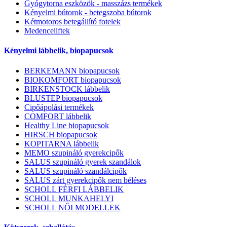
Gyógytorna eszközök - masszázs termékek
Kényelmi bútorok - betegszoba bútorok
Kétmotoros betegállító fotelek
Medenceliftek
Kényelmi lábbelik, biopapucsok
BERKEMANN biopapucsok
BIOKOMFORT biopapucsok
BIRKENSTOCK lábbelik
BLUSTEP biopapucsok
Cipőápolási termékek
COMFORT lábbelik
Healthy Line biopapucsok
HIRSCH biopapucsok
KOPITARNA lábbelik
MEMO szupináló gyerekcipők
SALUS szupináló gyerek szandálok
SALUS szupináló szandálcipők
SALUS zárt gyerekcipők nem béléses
SCHOLL FÉRFI LÁBBELIK
SCHOLL MUNKAHELYI
SCHOLL NŐI MODELLEK