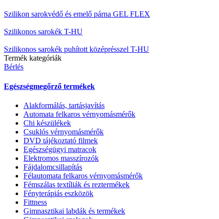
Szilikon sarokvédő és emelő párna GEL FLEX
Szilikonos sarokék T-HU
Szilikonos sarokék puhított középrésszel T-HU
Termék kategóriák
Bérlés
Egészségmegőrző termékek
Alakformálás, tartásjavítás
Automata felkaros vérnyomásmérők
Chi készülékek
Csuklós vérnyomásmérők
DVD tájékoztató filmek
Egészségügyi matracok
Elektromos masszírozók
Fájdalomcsillapítás
Félautomata felkaros vérnyomásmérők
Fémszálas textíliák és reztermékek
Fényterápiás eszközök
Fittness
Gimnasztikai labdák és termékek