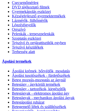
Csecsemőmérleg
DVD tájékoztató filmek
Gyermekápolás eszközei
Kézségfejlesztő gyermektermékek
Lázmérők, fülhőmérők
Légzésfigyelők
Orrszívó
Pelenkák - terpeszpelenkák
Szoptatás eszközei
Tejszívó és orrjárattisztítók egyben
Tejszívó készülékek
Terhesség alatt
Ápolási termékek
Ápolási krémek, bőrvédők, mosdatás
Ápolási tusolószékek - fürdetőszékek
Beteg mozgás-mozgatás az ágynál
Betegágy - ágykörüli termékek
Betegágy - tartozékok, kiegészítők
Betegágyak - elektromos ápolási ágy
Betegágyak - mechanikus ápolási ágyak
Betegápolási ruházat
Betegemelő liftek és szállítószékek