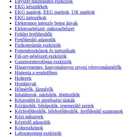
Egyszer használatos eszközök
EKG készülékek
EKG papírok, EEG papírok, UK papírok
EKG tartozékok
Elektromos intenzív beteg ágyak
Elektrosebészet, mikrosebészet
Felület fertőtlenítők
Fertőtlenítő adagolók
Fizikoterápiás eszközök
Fonendoszkópok és tartozékaik
Fül-orr-gégészeti eszközök
Gasztroenterológiai eszközök
Higanymentes, hagyomásnyos orvosi vérnyomásmérők
Higienia a rendelőben
Holterek
Hordágyak
Hőmérők, lázmérők
Inhalátorok, párásítók, légtisztítók
Készenléti és sürgősségi táskák
Kézápolók, bőrápolók, regeneráló szerek
Kézfertőtlenítők, bőrfertőtlenítők, fertőtlenítő szappanok
Kézi műszerek
Kéztörlő adagolók
Kolposzkópok
Laboratoriumi eszközök