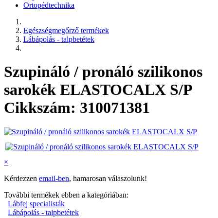
Ortopédtechnika
Egészségmegőrző termékek
Lábápolás - talpbetétek
Szupináló / pronáló szilikonos
sarokék ELASTOCALX S/P
Cikkszám: 310071381
×
Kérdezzen
email-ben
, hamarosan válaszolunk!
További termékek ebben a kategóriában:
Lábfej specialisták
Lábápolás - talpbetétek