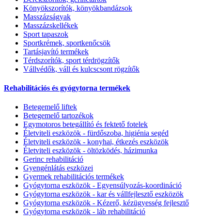
Könyökszorítók, könyökbandázsok
Masszázságyak
Masszázskellékek
Sport tapaszok
Sportkrémek, sportkenőcsök
Tartásjavító termékek
Térdszorítók, sport térdrögzítők
Vállvédők, váll és kulcscsont rögzítők
Rehabilitációs és gyógytorna termékek
Betegemelő liftek
Betegemelő tartozékok
Egymotoros betegállító és fektető fotelek
Életviteli eszközök - fürdőszoba, higiénia segéd
Életviteli eszközök - konyhai, étkezés eszközök
Életviteli eszközök - öltözködés, házimunka
Gerinc rehabilitáció
Gyengénlátás eszközei
Gyermek rehabilitációs termékek
Gyógytorna eszközök - Egyensúlyozás-koordináció
Gyógytorna eszközök - kar és vállfejlesztő eszközök
Gyógytorna eszközök - Kézerő, kézügyesség fejlesztő
Gyógytorna eszközök - láb rehabilitáció