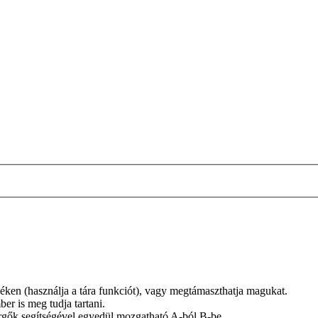
éken (használja a tára funkciót), vagy megtámaszthatja magukat.
er is meg tudja tartani.
örgők segítségével egyedül mozgatható A-ból B-be.