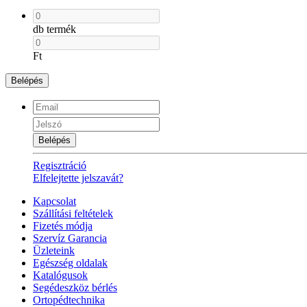
db termék
Ft
Belépés
Belépés
Regisztráció
Elfelejtette jelszavát?
Kapcsolat
Szállítási feltételek
Fizetés módja
Szervíz Garancia
Üzleteink
Egészség oldalak
Katalógusok
Segédeszköz bérlés
Ortopédtechnika