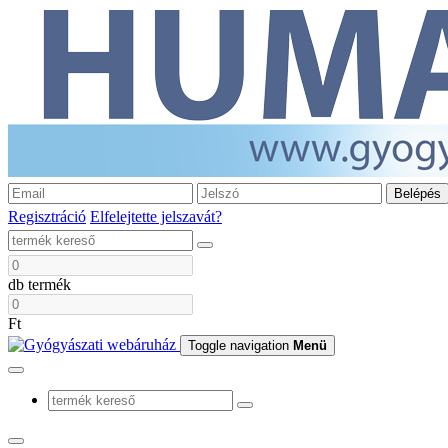
Belépés
Regisztráció
Elfelejtette jelszavát?
db termék
Ft
Toggle navigation
Menü