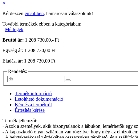
×
Kérdezzen
email-ben
, hamarosan válaszolunk!
További termékek ebben a kategóriában:
Mérlegek
Bruttó ár:
1 208 730,00.- Ft
Egység ár: 1 208 730,00 Ft
Eladási ár: 1 208 730,00 Ft
Rendelés:
Termék információ
Letölthető dokumentáció
Kérdés a termékről
Értesítés kérése
Termék jellemzői:
- Azok a személyek, akik bizonytalanok a lábukon, lemérhetők egy sz
- A kapaszkodó olyan szilárdan van rögzítve, hogy még az elhízott emb
- A helytakarékosság érdekében összecsukva tárolható, és a szállítóg