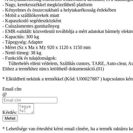
- Nagy, kerekesszékkel megközelíthető platform
- Kényelmes és összecsukható a helytakarékosság érdekében
- Mobil a szállítókerekek miatt
- Kapaszkodó segédeszközként
- Csúszásmentes gumiszőnyeg
- EMR-validált: közvetlenül továbbítja a mért adatokat bármely elektr
- Kapacitás: 300 kg
- Tápegység: Adapter
- Méret (Sz x Ma x M): 920 x 1120 x 1150 mm
- Nettó tömeg: 38 kg
- Funkciók és tulajdonságok:
Túlterhelés elleni védelem, Szállítás custors, TARE, Auto-clear,
Ehhez a termékhez nincs letölthető dokumentáció.(01)
* Elküldheti nekünk a termékkel (Kód:
U00027887
) kapcsolatos kér
Email cím
@
Kérdés:
Mehet
* Lehetősége van értesítést kérni email címére, ha a termék raktárra 