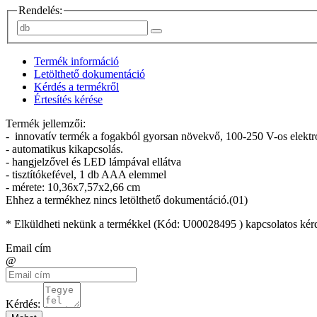
Rendelés:
Termék információ
Letölthető dokumentáció
Kérdés a termékről
Értesítés kérése
Termék jellemzői:
- innovatív termék a fogakból gyorsan növekvő, 100-250 V-os elektromos
- automatikus kikapcsolás.
- hangjelzővel és LED lámpával ellátva
- tisztítókefével, 1 db AAA elemmel
- mérete: 10,36x7,57x2,66 cm
Ehhez a termékhez nincs letölthető dokumentáció.(01)
* Elküldheti nekünk a termékkel (Kód:
U00028495
) kapcsolatos kér
Email cím
@
Kérdés: