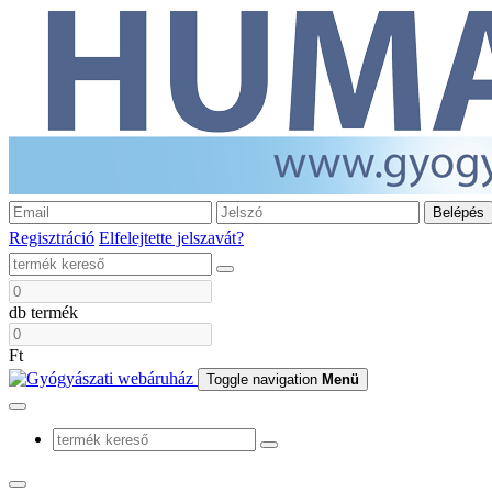
Belépés
Regisztráció
Elfelejtette jelszavát?
db termék
Ft
Toggle navigation
Menü