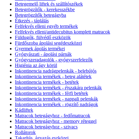
Betegemelő liftek és szállítószékek
Betegrögzítők - kerekesszékbe
Betegrögzítők betegágyba
Étkezés - táplálás
Felfekvés elleni egyéb termékek
Felfekvés elleni/antidecubitus komplett matracok
Füldugók, fülvédő eszközök
Fürdőszoba ápolási segédeszközei
Gyermek ápolás termékei
Gyógyászati - ápolási párnák
Gyógyszeradagolók - gyógyszerfelezők
Higiénia az ágy körül
Inkontinencia nadrágpelenkák - belebújós
Inkontinencia termékek - beteg alátétek
Inkontinencia termékek - betétek
Inkontinencia termékek - éjszakára pelenkák
Inkontinencia termékek - férfi betétek
Inkontinencia termékek - nappali pelenkák
Inkontinencia termékek - rögzítő nadrágok
Kádliftek
Matracok betegágyhoz - fedőmatracok
Matracok betegágyhoz - memory réteggel
Matracok betegágyhoz - szivacs
Rollátorok
Takarítás, ágyazás eszközei