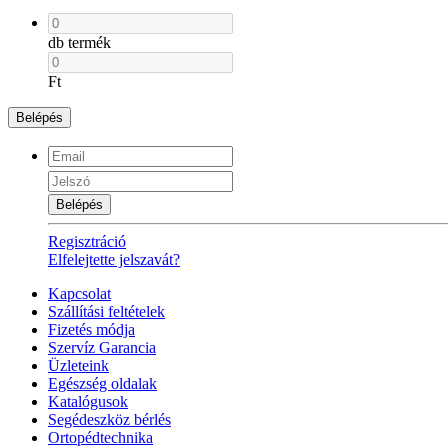
db termék
Ft
Belépés
Belépés
Regisztráció
Elfelejtette jelszavát?
Kapcsolat
Szállítási feltételek
Fizetés módja
Szervíz Garancia
Üzleteink
Egészség oldalak
Katalógusok
Segédeszköz bérlés
Ortopédtechnika