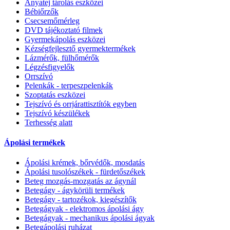
Anyatej tárolás eszközei
Bébiőrzők
Csecsemőmérleg
DVD tájékoztató filmek
Gyermekápolás eszközei
Kézségfejlesztő gyermektermékek
Lázmérők, fülhőmérők
Légzésfigyelők
Orrszívó
Pelenkák - terpeszpelenkák
Szoptatás eszközei
Tejszívó és orrjárattisztítók egyben
Tejszívó készülékek
Terhesség alatt
Ápolási termékek
Ápolási krémek, bőrvédők, mosdatás
Ápolási tusolószékek - fürdetőszékek
Beteg mozgás-mozgatás az ágynál
Betegágy - ágykörüli termékek
Betegágy - tartozékok, kiegészítők
Betegágyak - elektromos ápolási ágy
Betegágyak - mechanikus ápolási ágyak
Betegápolási ruházat