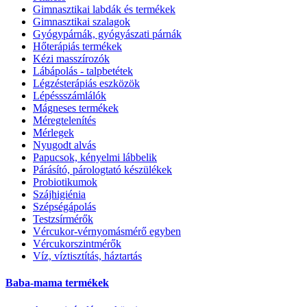
Gimnasztikai labdák és termékek
Gimnasztikai szalagok
Gyógypárnák, gyógyászati párnák
Hőterápiás termékek
Kézi masszírozók
Lábápolás - talpbetétek
Légzésterápiás eszközök
Lépéssszámlálók
Mágneses termékek
Méregtelenítés
Mérlegek
Nyugodt alvás
Papucsok, kényelmi lábbelik
Párásító, párologtató készülékek
Probiotikumok
Szájhigiénia
Szépségápolás
Testzsírmérők
Vércukor-vérnyomásmérő egyben
Vércukorszintmérők
Víz, víztisztítás, háztartás
Baba-mama termékek