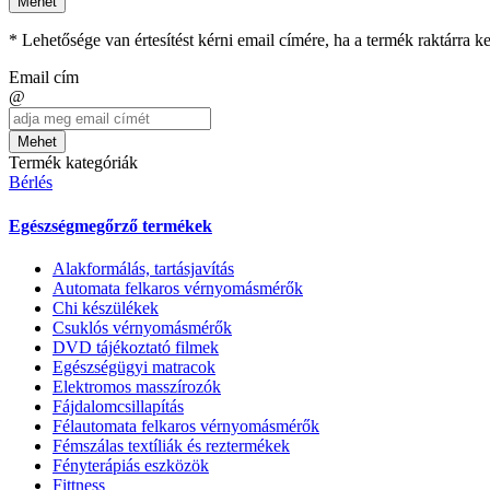
Mehet
* Lehetősége van értesítést kérni email címére, ha a termék raktárra 
Email cím
@
Mehet
Termék kategóriák
Bérlés
Egészségmegőrző termékek
Alakformálás, tartásjavítás
Automata felkaros vérnyomásmérők
Chi készülékek
Csuklós vérnyomásmérők
DVD tájékoztató filmek
Egészségügyi matracok
Elektromos masszírozók
Fájdalomcsillapítás
Félautomata felkaros vérnyomásmérők
Fémszálas textíliák és reztermékek
Fényterápiás eszközök
Fittness