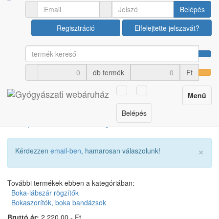
Gyógyászati segédeszközök
Boka-lábszár rögzítők
Belépés
Regisztráció
Elfelejtette jelszavát?
Neoprén bokaszoritó,
bokarögzítő FORTUNA
db termék
Ft
FT-093
Toggle
Menü
Cikkszám: U00014848
navigation
Belépés
×
Kérdezzen
email-ben
, hamarosan válaszolunk!
További termékek ebben a kategóriában:
Boka-lábszár rögzítők
Bokaszorítók, boka bandázsok
Bruttó ár:
2 220,00.- Ft