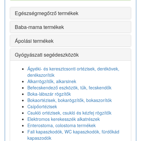
Egészségmegőrző termékek
Baba-mama termékek
Ápolási termékek
Gyógyászati segédeszközök
Ágyéki- és keresztcsonti ortézisek, derékövek,
derékszorítók
Alkarrögzítők, alkarsinek
Befecskendező eszközök, tűk, fecskendők
Boka-lábszár rögzítők
Bokaortézisek, bokarögzítők, bokaszorítók
Csípőortézisek
Csukló ortézisek, csukló és kézfej rögzítők
Elektromos kerekesszék alkatrészek
Enterostoma, colostoma termékek
Fali kapaszkodók, WC kapaszkodók, fürdőkád
kapaszodók