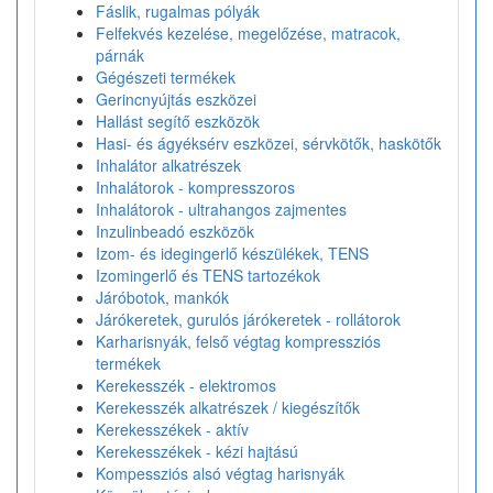
Fáslik, rugalmas pólyák
Felfekvés kezelése, megelőzése, matracok,
párnák
Gégészeti termékek
Gerincnyújtás eszközei
Hallást segítő eszközök
Hasi- és ágyéksérv eszközei, sérvkötők, haskötők
Inhalátor alkatrészek
Inhalátorok - kompresszoros
Inhalátorok - ultrahangos zajmentes
Inzulinbeadó eszközök
Izom- és idegingerlő készülékek, TENS
Izomingerlő és TENS tartozékok
Járóbotok, mankók
Járókeretek, gurulós járókeretek - rollátorok
Karharisnyák, felső végtag kompressziós
termékek
Kerekesszék - elektromos
Kerekesszék alkatrészek / kiegészítők
Kerekesszékek - aktív
Kerekesszékek - kézi hajtású
Kompessziós alsó végtag harisnyák