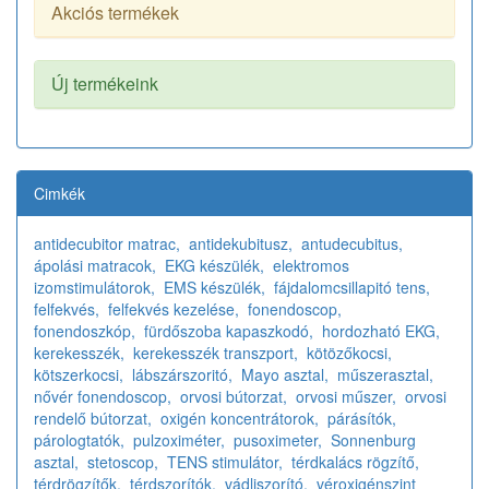
Akciós termékek
Új termékeink
Cimkék
antidecubitor matrac,
antidekubitusz,
antudecubitus,
ápolási matracok,
EKG készülék,
elektromos
izomstimulátorok,
EMS készülék,
fájdalomcsillapitó tens,
felfekvés,
felfekvés kezelése,
fonendoscop,
fonendoszkóp,
fürdőszoba kapaszkodó,
hordozható EKG,
kerekesszék,
kerekesszék transzport,
kötözőkocsi,
kötszerkocsi,
lábszárszoritó,
Mayo asztal,
műszerasztal,
nővér fonendoscop,
orvosi bútorzat,
orvosi műszer,
orvosi
rendelő bútorzat,
oxigén koncentrátorok,
párásítók,
párologtatók,
pulzoximéter,
pusoximeter,
Sonnenburg
asztal,
stetoscop,
TENS stimulátor,
térdkalács rögzítő,
térdrögzítők,
térdszorítók,
vádliszorító,
véroxigénszint