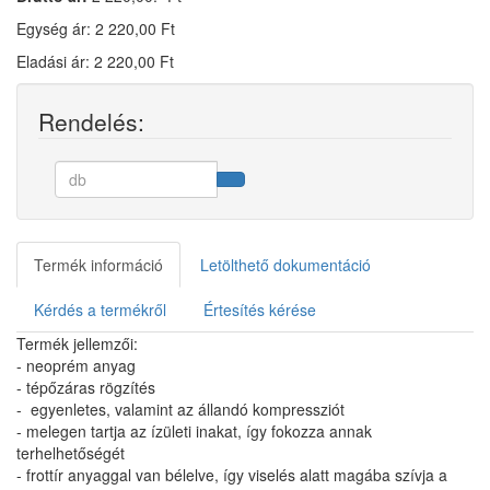
Egység ár: 2 220,00 Ft
Eladási ár: 2 220,00 Ft
Rendelés:
Termék információ
Letölthető dokumentáció
Kérdés a termékről
Értesítés kérése
Termék jellemzői:
- neoprém anyag
- tépőzáras rögzítés
- egyenletes, valamint az állandó kompressziót
- melegen tartja az ízületi inakat, így fokozza annak
terhelhetőségét
- frottír anyaggal van bélelve, így viselés alatt magába szívja a