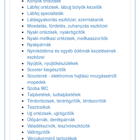
Könyök ortézisek
Lábfej ortézisek, lábujj bütyök kezelők
Lábfej specialisták
Látásgyakorlás eszközei, szemtakarók
Mosdatás, fürdetés, zuhanyzás eszközei
Nyaki ortézisek, nyakrögzítők
Nyaki-mellkasi ortézisek, mellkasszorítók
Nyakpárnák
Nyiroködéma és egyéb ödémák kezelésének
eszközei
Nyújtók, nyújtókészülékek
Scooter kiegészítők
Scooterek - elektromos hajtású mozgássérült
mopedek
Szoba WC
Talpbetétek, ludtalpbetétek
Térdortézisek, térdrögzítők, térdszorítók
Tesztcsíkok
Ujj ortézisek, ujjrögzítők
Ülőpárnák, derékpárnák
Váladékszívók, leszívóeszközök
Vállrögzítők
Vércukormérő tartozékok