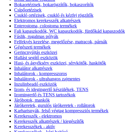
Bokaortézisek, bokarögzítők, bokaszorítók
Csípőortézisek
Csukló ortézisek, csukló és kézfej rögzítők
Elektromos kerekesszék alkatrészek
Enterostoma, colostoma termékek
Fali kapaszkodók, WC kapaszkodók, fürdőkád kapaszodók
Fáslik, rugalmas pólyák
Felfekvés kezelése, megelőzése, matracok, párnák
Gégészeti termékek
Gerincnyújtás eszközei
Hallást segítő eszközök
Hasi- és ágyéksérv eszközei, sérvkötők, haskötők
Inhalátor alkatrészek
Inhalátorok - kompresszoros
Inhalátorok - ultrahangos zajmentes
Inzulinbeadó eszközök
Izom- és idegingerlő készülékek, TENS
Izomingerlő és TENS tartozékok
Járóbotok, mankók
Járókeretek, gurulós járókeretek - rollátorok
Karharisnyák, felső végtag kompressziós termékek
Kerekesszék - elektromos
Kerekesszék alkatrészek / kiegészítők
Kerekesszékek - aktív
Kerekesszékek - kézi hajtású