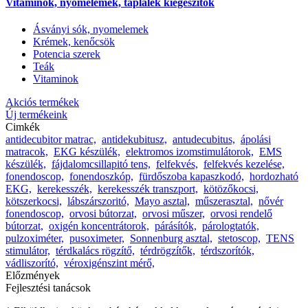
Vitaminok, nyomelemek, táplálék kiegészítők
Ásványi sók, nyomelemek
Krémek, kenőcsök
Potencia szerek
Teák
Vitaminok
Akciós termékek
Új termékeink
Cimkék
antidecubitor matrac,
antidekubitusz,
antudecubitus,
ápolási
matracok,
EKG készülék,
elektromos izomstimulátorok,
EMS
készülék,
fájdalomcsillapitó tens,
felfekvés,
felfekvés kezelése,
fonendoscop,
fonendoszkóp,
fürdőszoba kapaszkodó,
hordozható
EKG,
kerekesszék,
kerekesszék transzport,
kötözőkocsi,
kötszerkocsi,
lábszárszoritó,
Mayo asztal,
műszerasztal,
nővér
fonendoscop,
orvosi bútorzat,
orvosi műszer,
orvosi rendelő
bútorzat,
oxigén koncentrátorok,
párásítók,
párologtatók,
pulzoximéter,
pusoximeter,
Sonnenburg asztal,
stetoscop,
TENS
stimulátor,
térdkalács rögzítő,
térdrögzítők,
térdszorítók,
vádliszorító,
véroxigénszint mérő,
Előzmények
Fejlesztési tanácsok