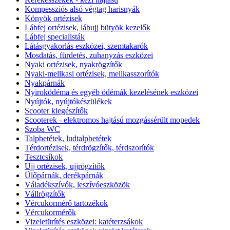
Kompessziós alsó végtag harisnyák
Könyök ortézisek
Lábfej ortézisek, lábujj bütyök kezelők
Lábfej specialisták
Látásgyakorlás eszközei, szemtakarók
Mosdatás, fürdetés, zuhanyzás eszközei
Nyaki ortézisek, nyakrögzítők
Nyaki-mellkasi ortézisek, mellkasszorítók
Nyakpárnák
Nyiroködéma és egyéb ödémák kezelésének eszközei
Nyújtók, nyújtókészülékek
Scooter kiegészítők
Scooterek - elektromos hajtású mozgássérült mopedek
Szoba WC
Talpbetétek, ludtalpbetétek
Térdortézisek, térdrögzítők, térdszorítók
Tesztcsíkok
Ujj ortézisek, ujjrögzítők
Ülőpárnák, derékpárnák
Váladékszívók, leszívóeszközök
Vállrögzítők
Vércukormérő tartozékok
Vércukormérők
Vizeletürítés eszközei: katéterzsákok