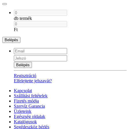
db termék
Ft
Belépés
Belépés
Regisztráció
Elfelejtette jelszavát?
Kapcsolat
Szállítási feltételek
Fizetés módja
Szervíz Garancia
Üzleteink
Egészség oldalak
Katalógusok
Segédeszköz bérlés