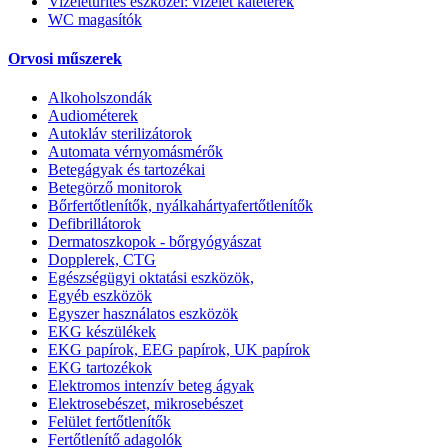
Vizeletürítés eszközei: vizelet katéterek
WC magasítók
Orvosi műszerek
Alkoholszondák
Audiométerek
Autokláv sterilizátorok
Automata vérnyomásmérők
Betegágyak és tartozékai
Betegörző monitorok
Bőrfertőtlenítők, nyálkahártyafertőtlenítők
Defibrillátorok
Dermatoszkopok - bőrgyógyászat
Dopplerek, CTG
Egészségügyi oktatási eszközök,
Egyéb eszközök
Egyszer használatos eszközök
EKG készülékek
EKG papírok, EEG papírok, UK papírok
EKG tartozékok
Elektromos intenzív beteg ágyak
Elektrosebészet, mikrosebészet
Felület fertőtlenítők
Fertőtlenítő adagolók