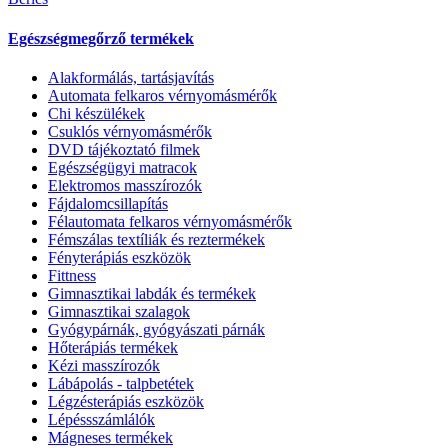
Egészségmegőrző termékek
Alakformálás, tartásjavítás
Automata felkaros vérnyomásmérők
Chi készülékek
Csuklós vérnyomásmérők
DVD tájékoztató filmek
Egészségügyi matracok
Elektromos masszírozók
Fájdalomcsillapítás
Félautomata felkaros vérnyomásmérők
Fémszálas textíliák és reztermékek
Fényterápiás eszközök
Fittness
Gimnasztikai labdák és termékek
Gimnasztikai szalagok
Gyógypárnák, gyógyászati párnák
Hőterápiás termékek
Kézi masszírozók
Lábápolás - talpbetétek
Légzésterápiás eszközök
Lépéssszámlálók
Mágneses termékek