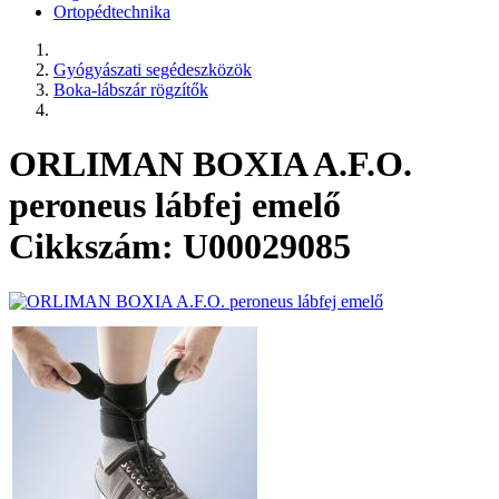
Ortopédtechnika
Gyógyászati segédeszközök
Boka-lábszár rögzítők
ORLIMAN BOXIA A.F.O.
peroneus lábfej emelő
Cikkszám: U00029085