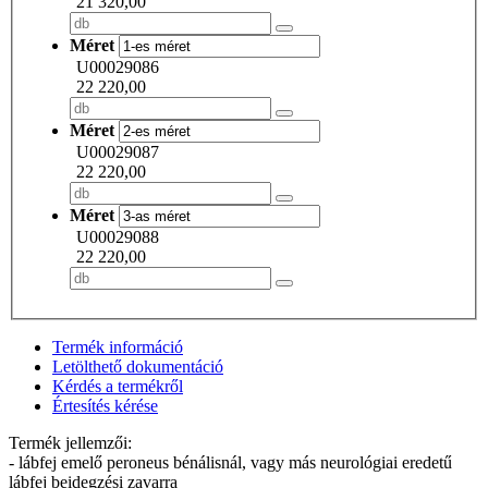
21 320,00
Méret
U00029086
22 220,00
Méret
U00029087
22 220,00
Méret
U00029088
22 220,00
Termék információ
Letölthető dokumentáció
Kérdés a termékről
Értesítés kérése
Termék jellemzői:
- lábfej emelő peroneus bénálisnál, vagy más neurológiai eredetű
lábfej beidegzési zavarra