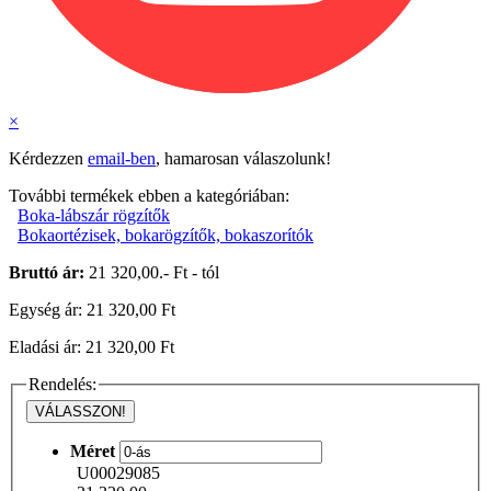
×
Kérdezzen
email-ben
, hamarosan válaszolunk!
További termékek ebben a kategóriában:
Boka-lábszár rögzítők
Bokaortézisek, bokarögzítők, bokaszorítók
Bruttó ár:
21 320,00.- Ft - tól
Egység ár: 21 320,00 Ft
Eladási ár: 21 320,00 Ft
Rendelés:
VÁLASSZON!
Méret
U00029085