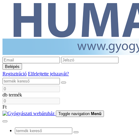
Belépés
Regisztráció
Elfelejtette jelszavát?
db termék
Ft
Toggle navigation
Menü