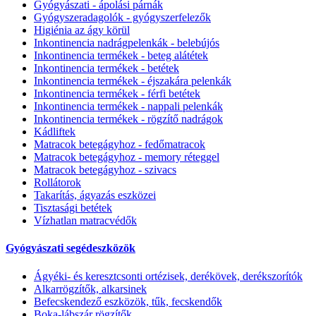
Gyógyászati - ápolási párnák
Gyógyszeradagolók - gyógyszerfelezők
Higiénia az ágy körül
Inkontinencia nadrágpelenkák - belebújós
Inkontinencia termékek - beteg alátétek
Inkontinencia termékek - betétek
Inkontinencia termékek - éjszakára pelenkák
Inkontinencia termékek - férfi betétek
Inkontinencia termékek - nappali pelenkák
Inkontinencia termékek - rögzítő nadrágok
Kádliftek
Matracok betegágyhoz - fedőmatracok
Matracok betegágyhoz - memory réteggel
Matracok betegágyhoz - szivacs
Rollátorok
Takarítás, ágyazás eszközei
Tisztasági betétek
Vízhatlan matracvédők
Gyógyászati segédeszközök
Ágyéki- és keresztcsonti ortézisek, derékövek, derékszorítók
Alkarrögzítők, alkarsinek
Befecskendező eszközök, tűk, fecskendők
Boka-lábszár rögzítők