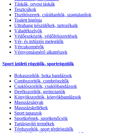
Táskák, orvosi táskák
Tesztcsíkok
Tisztítószerek, csírátlanítók, szagtalanítok
Toalett higénia
Ultrahang készülékek, tartozékaik
Váladékszívók
Védőeszközök, védőfelszerelések
Vér- és infúziós melegítők
Vércukormérők
Vérnyomásmérő alkatrészek
Sport izületi rögzítők, sportrögzítők
Bokaszorítók, boka bandázsok
Combszoritók, combrögzítők
Csuklószorítók, csuklóbandázsok
Derékszorítók, gerinctartók
Könyökszorítók, könyökbandázsok
Masszázságyak
Masszázskellékek
Sport tapaszok
Sportkrémek, sportkenőcsök
Tartásjavító termékek
Térdszorítók, sport térdrögzítők