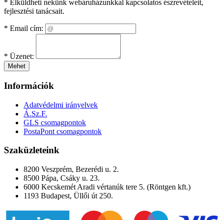
* Elküldheti nekünk webáruházunkkal kapcsolatos észrevételeit,
fejlesztési tanácsait.
*
Email cím:
*
Üzenet:
Mehet
Információk
Adatvédelmi irányelvek
Á.Sz.F.
GLS csomagpontok
PostaPont csomagpontok
Szaküzleteink
8200 Veszprém, Bezerédi u. 2.
8500 Pápa, Csáky u. 23.
6000 Kecskemét Aradi vértanúk tere 5. (Röntgen kft.)
1193 Budapest, Üllői út 250.