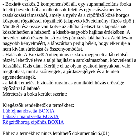
- Boxia® eszköz 2 komponensből áll, egy supramalleoláris (boka
feletti) hevederből a malleolusok felett és egy csúszásmentes
csatlakozási támaszból, amely a nyelv és a cipőfűző közé horgos
központi rögzítéssel rögzíthető (alapvető követelmény: fűzős cipő ) .
Mindkét rész össze van kötve az állítható elasztikus tapadásnak
köszönhetően a húzóerő, a kisebb-nagyobb hajlítás érdekében. A
heveder hátsó részén belső zselés párnázás található az Achilles-ín
nagyobb kényelméért, a lábszárban pedig bélelt, hogy elkerülje a
nem kívánt súrlódást és összenyomódást.
- Hatások: A Boxia® Antiequinus eszköz megemeli a láb elülső
részét, lehetővé téve a talpi hajlítást a saroktámaszban, közvetlenül a
felszállási fázis után. Kerülje el az olyan gyakori tárgyakban való
megbotlást, mint a szőnyegek, a járdaszegélyek és a felületi
egyenetlenségek.
- a lábfej emelést biztosító rugalmas gumikötél húzás erőssége
tépőzárral állatható
Méretezés a boka kerület szerint:
Kiegészők rendelhetők a termékhez:
Lábfejmandzsetta BOXIA
Lábszár mandzsetta BOXIA
Rögzítőhorog cipőhöz BOXIA
Ehhez a termékhez nincs letölthető dokumentáció.(01)