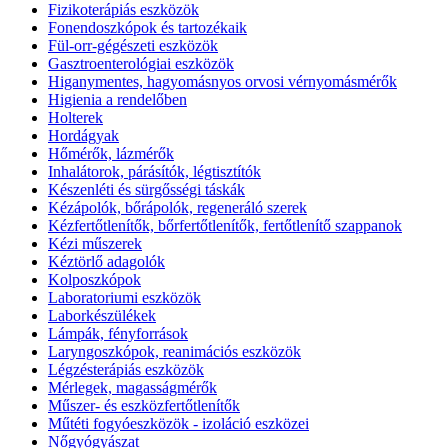
Fizikoterápiás eszközök
Fonendoszkópok és tartozékaik
Fül-orr-gégészeti eszközök
Gasztroenterológiai eszközök
Higanymentes, hagyomásnyos orvosi vérnyomásmérők
Higienia a rendelőben
Holterek
Hordágyak
Hőmérők, lázmérők
Inhalátorok, párásítók, légtisztítók
Készenléti és sürgősségi táskák
Kézápolók, bőrápolók, regeneráló szerek
Kézfertőtlenítők, bőrfertőtlenítők, fertőtlenítő szappanok
Kézi műszerek
Kéztörlő adagolók
Kolposzkópok
Laboratoriumi eszközök
Laborkészülékek
Lámpák, fényforrások
Laryngoszkópok, reanimációs eszközök
Légzésterápiás eszközök
Mérlegek, magasságmérők
Műszer- és eszközfertőtlenítők
Műtéti fogyóeszközök - izoláció eszközei
Nőgyógyászat