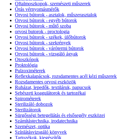
Oftalmoszkopok, szemészeti műszerek
Órás vérnyomásmérők
Orvosi bútorok - asztalok, műszerasztalok
Orvosi bútorok - egyéb bútorok
Orvosi bútorok - műtő szoba
orvosi butorok - proctologia
Orvosi bútorok - székek, ülőbútorok
Orvosi bútorok - szekrények
Orvosi bútorok - várótermi bútorok
Orvosi bútorok - vizsgáló ágyak
Otoszkópok
Proktológia
Pulzoximéterek
Reflexkalapácsok, rozsdamentes acél kézi műszerek
Rozsdamentes orvosi eszközök
Ruházat, lepedők, textiláruk, papucsok
Sebészeti koagulátorok és tartozékai
Spirométerek
Sterilizáló dobozok
Sterilizátorok
Sürgősségi betegellátás és elsősegély eszközei
Számítástechnika, irodatechnika
Szemészet, optika
Színlátásvizsgáló könyvek
Tartozékok, kiegészítők