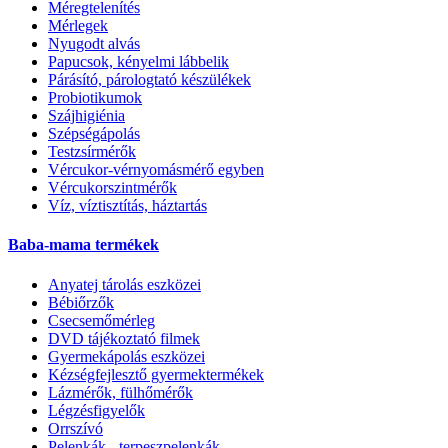
Méregtelenítés
Mérlegek
Nyugodt alvás
Papucsok, kényelmi lábbelik
Párásító, párologtató készülékek
Probiotikumok
Szájhigiénia
Szépségápolás
Testzsírmérők
Vércukor-vérnyomásmérő egyben
Vércukorszintmérők
Víz, víztisztítás, háztartás
Baba-mama termékek
Anyatej tárolás eszközei
Bébiőrzők
Csecsemőmérleg
DVD tájékoztató filmek
Gyermekápolás eszközei
Kézségfejlesztő gyermektermékek
Lázmérők, fülhőmérők
Légzésfigyelők
Orrszívó
Pelenkák - terpeszpelenkák