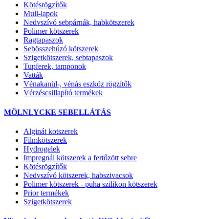
Kötésrögzítők
Mull-lapok
Nedvszívó sebpárnák, habkötszerek
Polimer kötszerek
Ragtapaszok
Sebösszehúzó kötszerek
Szigetkötszerek, sebtapaszok
Tupferek, tamponok
Vatták
Vénakanül-, vénás eszköz rögzítők
Vérzéscsillapító termékek
MÖLNLYCKE SEBELLÁTÁS
Alginát kotszerek
Filmkötszerek
Hydrogelek
Impregnál kötszerek a fertőzött sebre
Kötésrögzítők
Nedvszívó kötszerek, habszivacsok
Polimer kötszerek - puha szilikon kötszerek
Prior termékek
Szigetkötszerek