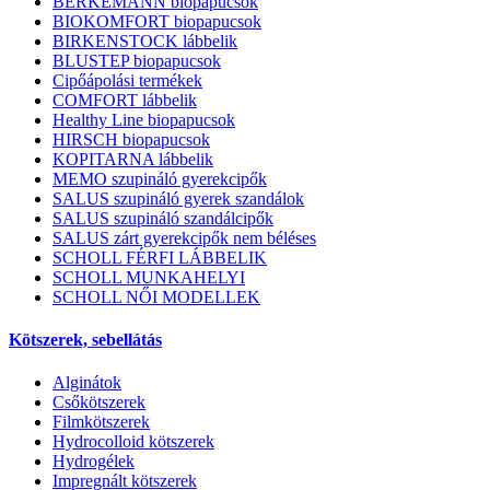
BERKEMANN biopapucsok
BIOKOMFORT biopapucsok
BIRKENSTOCK lábbelik
BLUSTEP biopapucsok
Cipőápolási termékek
COMFORT lábbelik
Healthy Line biopapucsok
HIRSCH biopapucsok
KOPITARNA lábbelik
MEMO szupináló gyerekcipők
SALUS szupináló gyerek szandálok
SALUS szupináló szandálcipők
SALUS zárt gyerekcipők nem béléses
SCHOLL FÉRFI LÁBBELIK
SCHOLL MUNKAHELYI
SCHOLL NŐI MODELLEK
Kötszerek, sebellátás
Alginátok
Csőkötszerek
Filmkötszerek
Hydrocolloid kötszerek
Hydrogélek
Impregnált kötszerek