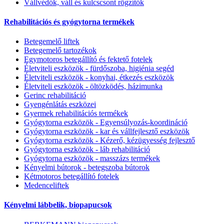
Vállvédők, váll és kulcscsont rögzítők
Rehabilitációs és gyógytorna termékek
Betegemelő liftek
Betegemelő tartozékok
Egymotoros betegállító és fektető fotelek
Életviteli eszközök - fürdőszoba, higiénia segéd
Életviteli eszközök - konyhai, étkezés eszközök
Életviteli eszközök - öltözködés, házimunka
Gerinc rehabilitáció
Gyengénlátás eszközei
Gyermek rehabilitációs termékek
Gyógytorna eszközök - Egyensúlyozás-koordináció
Gyógytorna eszközök - kar és vállfejlesztő eszközök
Gyógytorna eszközök - Kézerő, kézügyesség fejlesztő
Gyógytorna eszközök - láb rehabilitáció
Gyógytorna eszközök - masszázs termékek
Kényelmi bútorok - betegszoba bútorok
Kétmotoros betegállító fotelek
Medenceliftek
Kényelmi lábbelik, biopapucsok