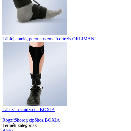
Lábfej emelő, peroneus emelő ortézis ORLIMAN
Lábszár mandzsetta BOXIA
Rögzítőhorog cipőhöz BOXIA
Termék kategóriák
Bérlés