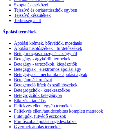
Szoptatás eszközei
Tejszívó és orrjárattisztítók egyben
Tejszívó készülékek
Terhesség alatt
Ápolási termékek
Ápolási krémek, bőrvédők, mosdatás
Ápolási tusolószékek - fürdetőszékek
Beteg mozgás-mozgatás az ágynál
Betegágy - ágykörüli termékek
Betegágy - tartozékok, kiegészítők
Betegágyak - elektromos ápolási ágy
Betegágyak - mechanikus ápolási ágyak
Betegápolási ruházat
Betegemelő liftek és szállítószékek
Betegrögzítők - kerekesszékbe
Betegrögzítők betegágyba
Étkezés - táplálás
Felfekvés elleni egyéb termékek
Felfekvés elleni/antidecubitus komplett matracok
Füldugók, fülvédő eszközök
Fürdőszoba ápolási segédeszközei
Gyermek ápolás termékei