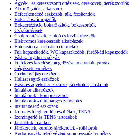
Ágyéki- és keresztcsonti ortézisek, derékövek, derékszorítók
Alkarrögzítők, alkarsinek
Befecskendező eszközök, tűk, fecskendők
Boka-lábszár rögzítők
Bokaortézisek, bokarögzítők, bokaszorítók
Csípőortézisek
Csukló ortézisek, csukló és kézfej rögzítők
Elektromos kerekesszék alkatrészek
Enterostoma, colostoma termékek
Fali kapaszkodók, WC kapaszkodók, fürdőkád kapaszodók
Fáslik, rugalmas pólyák
Felfekvés kezelése, megelőzése, matracok, párnák
Gégészeti termékek
Gerincnyújtás eszközei
Hallást segítő eszközök
Hasi- és ágyéksérv eszközei, sérvkötők, haskötők
Inhalátor alkatrészek
Inhalátorok - kompresszoros
Inhalátorok - ultrahangos zajmentes
Inzulinbeadó eszközök
Izom- és idegingerlő készülékek, TENS
Izomingerlő és TENS tartozékok
Járóbotok, mankók
Járókeretek, gurulós járókeretek - rollátorok
Karharisnyák, felső végtag kompressziós termékek