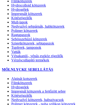
Filmkötszerek
Hydrocolloid kötszerek
Hydrogélek
Impregnált kötszerek
Kötésrögzítők
Mull-lapok
Nedvszívó sebpárnák, habkötszerek
Polimer kötszerek
Ragtapaszok
Sebösszehúzó kötszerek
Szigetkötszerek, sebtapaszok
Tupferek, tamponok
Vatták
Vénakanül-, vénás eszköz rögzítők
Vérzéscsillapító termékek
MÖLNLYCKE SEBELLÁTÁS
Alginát kotszerek
Filmkötszerek
Hydrogelek
Impregnál kötszerek a fertőzött sebre
Kötésrögzítők
Nedvszívó kötszerek, habszivacsok
Polimer kötszerek - puha szilikon kötszerek