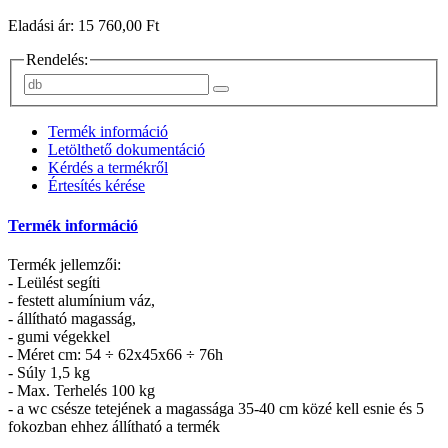
Eladási ár: 15 760,00 Ft
Rendelés:
Termék információ
Letölthető dokumentáció
Kérdés a termékről
Értesítés kérése
Termék információ
Termék jellemzői:
- Leülést segíti
- festett alumínium váz,
- állítható magasság,
- gumi végekkel
- Méret cm: 54 ÷ 62x45x66 ÷ 76h
- Súly 1,5 kg
- Max. Terhelés 100 kg
- a wc csésze tetejének a magassága 35-40 cm közé kell esnie és 5
fokozban ehhez állítható a termék