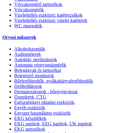
Vércukormérő tartozékok
Vércukormérők
Vizeletürítés eszközei: katéterzsákok
Vizeletürítés eszközei: vizelet katéterek
WC magasítók
Orvosi műszerek
Alkoholszondák
Audiométerek
Autokláv sterilizátorok
Automata vérnyomásmérők
Betegágyak és tartozékai
Betegörző monitorok
Bőrfertőtlenítők, nyálkahártyafertőtlenítők
Defibrillátorok
Dermatoszkopok - bőrgyógyászat
Dopplerek, CTG
Egészségügyi oktatási eszközök,
Egyéb eszközök
Egyszer használatos eszközök
EKG készülékek
EKG papírok, EEG papírok, UK papírok
EKG tartozékok