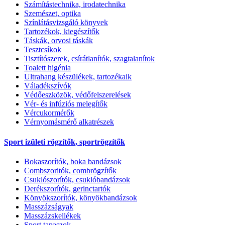
Számítástechnika, irodatechnika
Szemészet, optika
Színlátásvizsgáló könyvek
Tartozékok, kiegészítők
Táskák, orvosi táskák
Tesztcsíkok
Tisztítószerek, csírátlanítók, szagtalanítok
Toalett higénia
Ultrahang készülékek, tartozékaik
Váladékszívók
Védőeszközök, védőfelszerelések
Vér- és infúziós melegítők
Vércukormérők
Vérnyomásmérő alkatrészek
Sport izületi rögzítők, sportrögzítők
Bokaszorítók, boka bandázsok
Combszoritók, combrögzítők
Csuklószorítók, csuklóbandázsok
Derékszorítók, gerinctartók
Könyökszorítók, könyökbandázsok
Masszázságyak
Masszázskellékek
Sport tapaszok