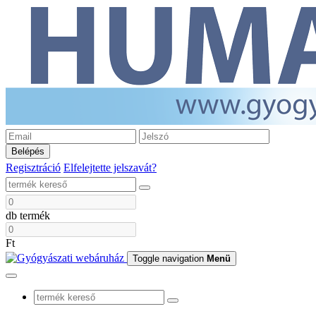
Belépés
Regisztráció
Elfelejtette jelszavát?
db termék
Ft
Toggle navigation
Menü