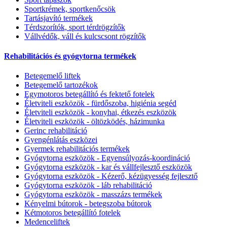
Sportkrémek, sportkenőcsök
Tartásjavító termékek
Térdszorítók, sport térdrögzítők
Vállvédők, váll és kulcscsont rögzítők
Rehabilitációs és gyógytorna termékek
Betegemelő liftek
Betegemelő tartozékok
Egymotoros betegállító és fektető fotelek
Életviteli eszközök - fürdőszoba, higiénia segéd
Életviteli eszközök - konyhai, étkezés eszközök
Életviteli eszközök - öltözködés, házimunka
Gerinc rehabilitáció
Gyengénlátás eszközei
Gyermek rehabilitációs termékek
Gyógytorna eszközök - Egyensúlyozás-koordináció
Gyógytorna eszközök - kar és vállfejlesztő eszközök
Gyógytorna eszközök - Kézerő, kézügyesség fejlesztő
Gyógytorna eszközök - láb rehabilitáció
Gyógytorna eszközök - masszázs termékek
Kényelmi bútorok - betegszoba bútorok
Kétmotoros betegállító fotelek
Medenceliftek