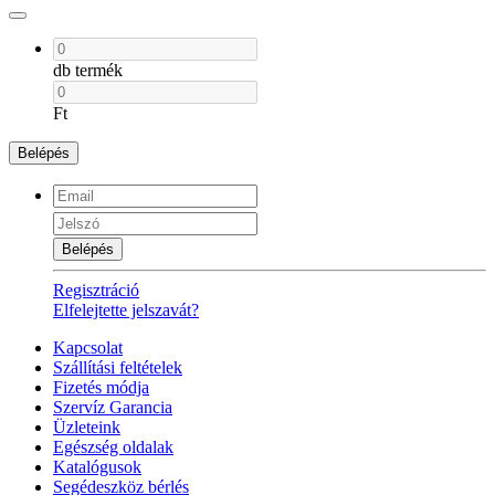
db termék
Ft
Belépés
Belépés
Regisztráció
Elfelejtette jelszavát?
Kapcsolat
Szállítási feltételek
Fizetés módja
Szervíz Garancia
Üzleteink
Egészség oldalak
Katalógusok
Segédeszköz bérlés