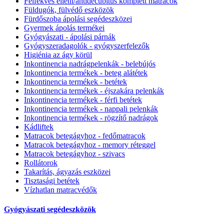
Felfekvés elleni/antidecubitus komplett matracok
Füldugók, fülvédő eszközök
Fürdőszoba ápolási segédeszközei
Gyermek ápolás termékei
Gyógyászati - ápolási párnák
Gyógyszeradagolók - gyógyszerfelezők
Higiénia az ágy körül
Inkontinencia nadrágpelenkák - belebújós
Inkontinencia termékek - beteg alátétek
Inkontinencia termékek - betétek
Inkontinencia termékek - éjszakára pelenkák
Inkontinencia termékek - férfi betétek
Inkontinencia termékek - nappali pelenkák
Inkontinencia termékek - rögzítő nadrágok
Kádliftek
Matracok betegágyhoz - fedőmatracok
Matracok betegágyhoz - memory réteggel
Matracok betegágyhoz - szivacs
Rollátorok
Takarítás, ágyazás eszközei
Tisztasági betétek
Vízhatlan matracvédők
Gyógyászati segédeszközök