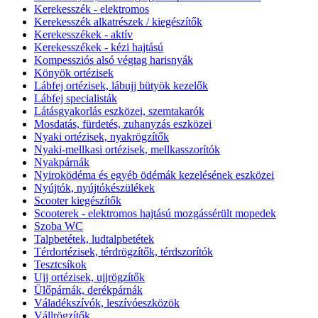
Kerekesszék - elektromos
Kerekesszék alkatrészek / kiegészítők
Kerekesszékek - aktív
Kerekesszékek - kézi hajtású
Kompessziós alsó végtag harisnyák
Könyök ortézisek
Lábfej ortézisek, lábujj bütyök kezelők
Lábfej specialisták
Látásgyakorlás eszközei, szemtakarók
Mosdatás, fürdetés, zuhanyzás eszközei
Nyaki ortézisek, nyakrögzítők
Nyaki-mellkasi ortézisek, mellkasszorítók
Nyakpárnák
Nyiroködéma és egyéb ödémák kezelésének eszközei
Nyújtók, nyújtókészülékek
Scooter kiegészítők
Scooterek - elektromos hajtású mozgássérült mopedek
Szoba WC
Talpbetétek, ludtalpbetétek
Térdortézisek, térdrögzítők, térdszorítók
Tesztcsíkok
Ujj ortézisek, ujjrögzítők
Ülőpárnák, derékpárnák
Váladékszívók, leszívóeszközök
Vállrögzítők