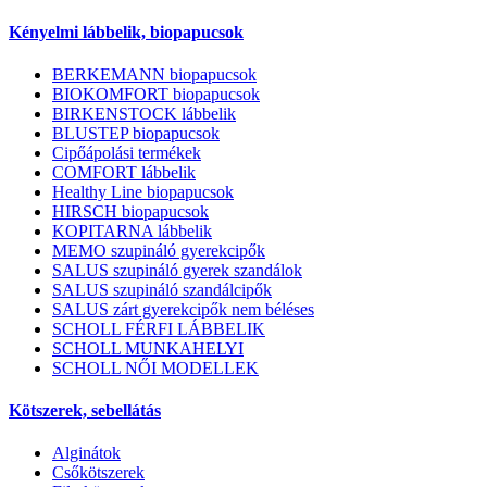
Kényelmi lábbelik, biopapucsok
BERKEMANN biopapucsok
BIOKOMFORT biopapucsok
BIRKENSTOCK lábbelik
BLUSTEP biopapucsok
Cipőápolási termékek
COMFORT lábbelik
Healthy Line biopapucsok
HIRSCH biopapucsok
KOPITARNA lábbelik
MEMO szupináló gyerekcipők
SALUS szupináló gyerek szandálok
SALUS szupináló szandálcipők
SALUS zárt gyerekcipők nem béléses
SCHOLL FÉRFI LÁBBELIK
SCHOLL MUNKAHELYI
SCHOLL NŐI MODELLEK
Kötszerek, sebellátás
Alginátok
Csőkötszerek