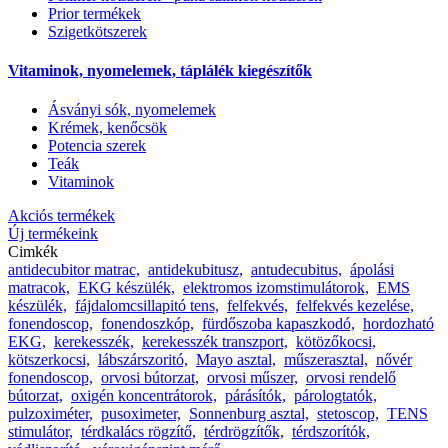
Prior termékek
Szigetkötszerek
Vitaminok, nyomelemek, táplálék kiegészítők
Ásványi sók, nyomelemek
Krémek, kenőcsök
Potencia szerek
Teák
Vitaminok
Akciós termékek
Új termékeink
Cimkék
antidecubitor matrac,
antidekubitusz,
antudecubitus,
ápolási
matracok,
EKG készülék,
elektromos izomstimulátorok,
EMS
készülék,
fájdalomcsillapitó tens,
felfekvés,
felfekvés kezelése,
fonendoscop,
fonendoszkóp,
fürdőszoba kapaszkodó,
hordozható
EKG,
kerekesszék,
kerekesszék transzport,
kötözőkocsi,
kötszerkocsi,
lábszárszoritó,
Mayo asztal,
műszerasztal,
nővér
fonendoscop,
orvosi bútorzat,
orvosi műszer,
orvosi rendelő
bútorzat,
oxigén koncentrátorok,
párásítók,
párologtatók,
pulzoximéter,
pusoximeter,
Sonnenburg asztal,
stetoscop,
TENS
stimulátor,
térdkalács rögzítő,
térdrögzítők,
térdszorítók,