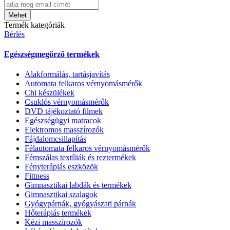
Mehet
Termék kategóriák
Bérlés
Egészségmegőrző termékek
Alakformálás, tartásjavítás
Automata felkaros vérnyomásmérők
Chi készülékek
Csuklós vérnyomásmérők
DVD tájékoztató filmek
Egészségügyi matracok
Elektromos masszírozók
Fájdalomcsillapítás
Félautomata felkaros vérnyomásmérők
Fémszálas textíliák és reztermékek
Fényterápiás eszközök
Fittness
Gimnasztikai labdák és termékek
Gimnasztikai szalagok
Gyógypárnák, gyógyászati párnák
Hőterápiás termékek
Kézi masszírozók