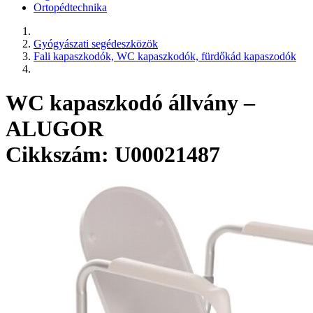
Ortopédtechnika
Gyógyászati segédeszközök
Fali kapaszkodók, WC kapaszkodók, fürdőkád kapaszodók
WC kapaszkodó állvány –
ALUGOR
Cikkszám: U00021487