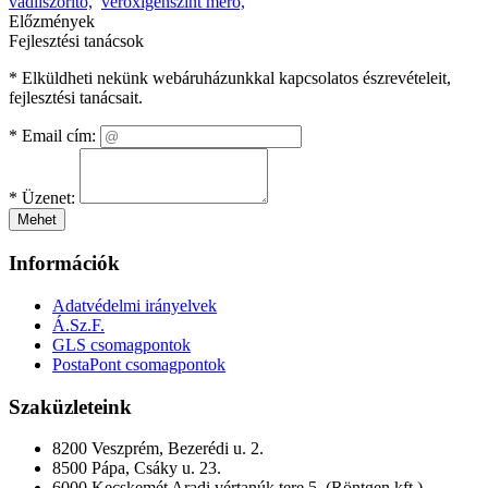
vádliszorító,
véroxigénszint mérő,
Előzmények
Fejlesztési tanácsok
* Elküldheti nekünk webáruházunkkal kapcsolatos észrevételeit,
fejlesztési tanácsait.
*
Email cím:
*
Üzenet:
Mehet
Információk
Adatvédelmi irányelvek
Á.Sz.F.
GLS csomagpontok
PostaPont csomagpontok
Szaküzleteink
8200 Veszprém, Bezerédi u. 2.
8500 Pápa, Csáky u. 23.
6000 Kecskemét Aradi vértanúk tere 5. (Röntgen kft.)