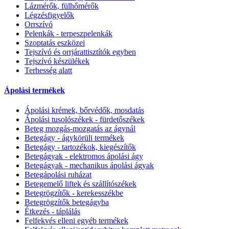
Lázmérők, fülhőmérők
Légzésfigyelők
Orrszívó
Pelenkák - terpeszpelenkák
Szoptatás eszközei
Tejszívó és orrjárattisztítók egyben
Tejszívó készülékek
Terhesség alatt
Ápolási termékek
Ápolási krémek, bőrvédők, mosdatás
Ápolási tusolószékek - fürdetőszékek
Beteg mozgás-mozgatás az ágynál
Betegágy - ágykörüli termékek
Betegágy - tartozékok, kiegészítők
Betegágyak - elektromos ápolási ágy
Betegágyak - mechanikus ápolási ágyak
Betegápolási ruházat
Betegemelő liftek és szállítószékek
Betegrögzítők - kerekesszékbe
Betegrögzítők betegágyba
Étkezés - táplálás
Felfekvés elleni egyéb termékek