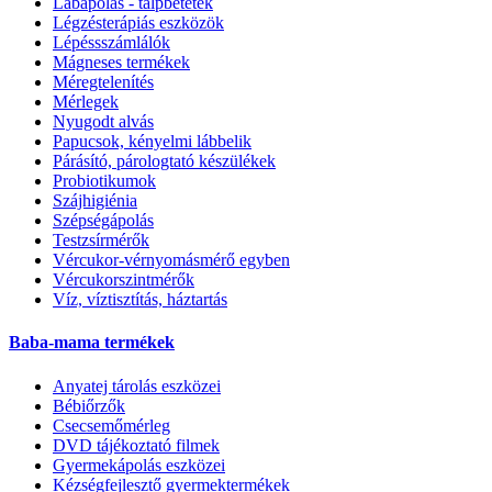
Lábápolás - talpbetétek
Légzésterápiás eszközök
Lépéssszámlálók
Mágneses termékek
Méregtelenítés
Mérlegek
Nyugodt alvás
Papucsok, kényelmi lábbelik
Párásító, párologtató készülékek
Probiotikumok
Szájhigiénia
Szépségápolás
Testzsírmérők
Vércukor-vérnyomásmérő egyben
Vércukorszintmérők
Víz, víztisztítás, háztartás
Baba-mama termékek
Anyatej tárolás eszközei
Bébiőrzők
Csecsemőmérleg
DVD tájékoztató filmek
Gyermekápolás eszközei
Kézségfejlesztő gyermektermékek