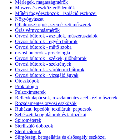
Mérlegek, magasságmérők
Műszer- és eszközfertőtlenítők
Műtéti fogyóeszközök - izoláció eszközei
Nőgyógyászat
Oftalmoszkopok, szemészeti műszerek
Órás vérnyomásmérők
Orvosi bútorok - asztalok, műszerasztalok
Orvosi bútorok - egyéb bútorok
Orvosi bútorok - műtő szoba
orvosi butorok - proctologia
Orvosi bútorok - székek, ülőbútorok
Orvosi bútorok - szekrények
Orvosi bútorok - várótermi bútorok
Orvosi bútorok - vizsgáló ágyak
Otoszkópok
Proktológia
Pulzoximéterek
Reflexkalapácsok, rozsdamentes acél kézi műszerek
Rozsdamentes orvosi eszközök
Ruházat, lepedők, textiláruk, papucsok
Sebészeti koagulátorok és tartozékai
Spirométerek
Sterilizáló dobozok
Sterilizátorok
Sürgősségi betegellátás és elsősegély eszközei