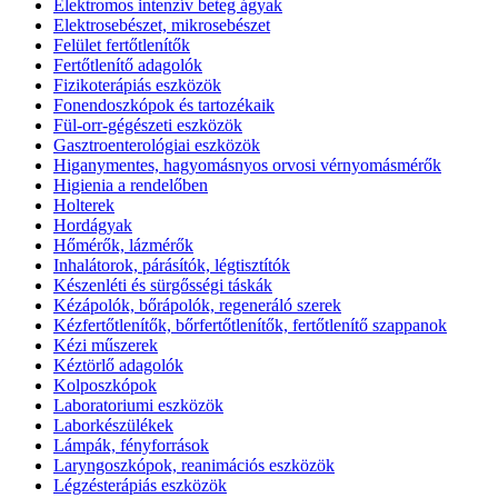
Elektromos intenzív beteg ágyak
Elektrosebészet, mikrosebészet
Felület fertőtlenítők
Fertőtlenítő adagolók
Fizikoterápiás eszközök
Fonendoszkópok és tartozékaik
Fül-orr-gégészeti eszközök
Gasztroenterológiai eszközök
Higanymentes, hagyomásnyos orvosi vérnyomásmérők
Higienia a rendelőben
Holterek
Hordágyak
Hőmérők, lázmérők
Inhalátorok, párásítók, légtisztítók
Készenléti és sürgősségi táskák
Kézápolók, bőrápolók, regeneráló szerek
Kézfertőtlenítők, bőrfertőtlenítők, fertőtlenítő szappanok
Kézi műszerek
Kéztörlő adagolók
Kolposzkópok
Laboratoriumi eszközök
Laborkészülékek
Lámpák, fényforrások
Laryngoszkópok, reanimációs eszközök
Légzésterápiás eszközök