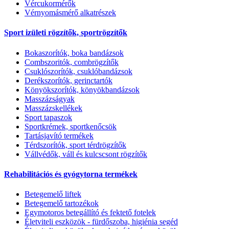
Vércukormérők
Vérnyomásmérő alkatrészek
Sport izületi rögzítők, sportrögzítők
Bokaszorítók, boka bandázsok
Combszoritók, combrögzítők
Csuklószorítók, csuklóbandázsok
Derékszorítók, gerinctartók
Könyökszorítók, könyökbandázsok
Masszázságyak
Masszázskellékek
Sport tapaszok
Sportkrémek, sportkenőcsök
Tartásjavító termékek
Térdszorítók, sport térdrögzítők
Vállvédők, váll és kulcscsont rögzítők
Rehabilitációs és gyógytorna termékek
Betegemelő liftek
Betegemelő tartozékok
Egymotoros betegállító és fektető fotelek
Életviteli eszközök - fürdőszoba, higiénia segéd