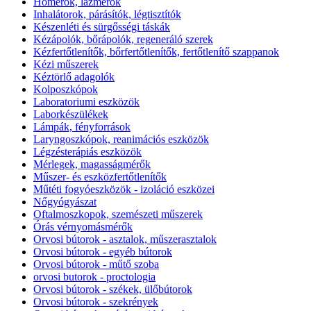
Hőmérők, lázmérők
Inhalátorok, párásítók, légtisztítók
Készenléti és sürgősségi táskák
Kézápolók, bőrápolók, regeneráló szerek
Kézfertőtlenítők, bőrfertőtlenítők, fertőtlenítő szappanok
Kézi műszerek
Kéztörlő adagolók
Kolposzkópok
Laboratoriumi eszközök
Laborkészülékek
Lámpák, fényforrások
Laryngoszkópok, reanimációs eszközök
Légzésterápiás eszközök
Mérlegek, magasságmérők
Műszer- és eszközfertőtlenítők
Műtéti fogyóeszközök - izoláció eszközei
Nőgyógyászat
Oftalmoszkopok, szemészeti műszerek
Órás vérnyomásmérők
Orvosi bútorok - asztalok, műszerasztalok
Orvosi bútorok - egyéb bútorok
Orvosi bútorok - műtő szoba
orvosi butorok - proctologia
Orvosi bútorok - székek, ülőbútorok
Orvosi bútorok - szekrények