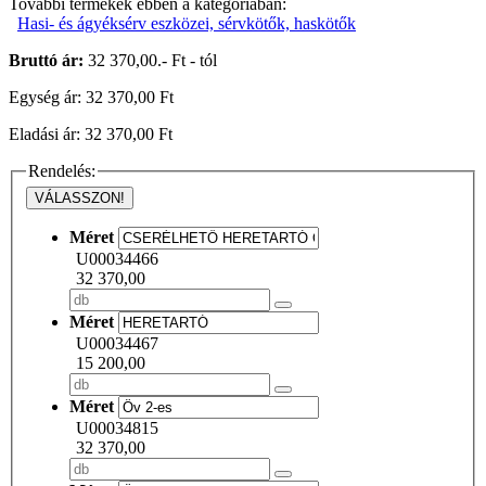
További termékek ebben a kategóriában:
Hasi- és ágyéksérv eszközei, sérvkötők, haskötők
Bruttó ár:
32 370,00.- Ft - tól
Egység ár: 32 370,00 Ft
Eladási ár: 32 370,00 Ft
Rendelés:
VÁLASSZON!
Méret
U00034466
32 370,00
Méret
U00034467
15 200,00
Méret
U00034815
32 370,00