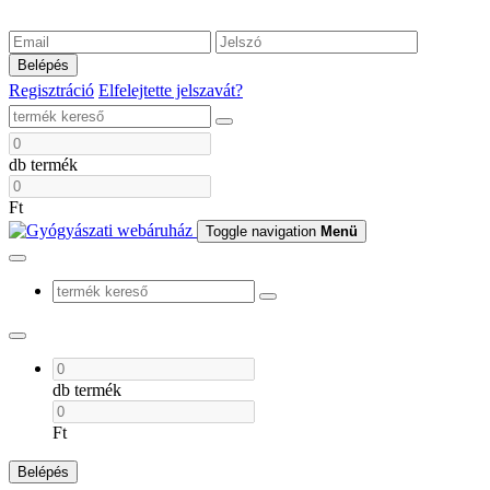
Belépés
Regisztráció
Elfelejtette jelszavát?
db termék
Ft
Toggle navigation
Menü
db termék
Ft
Belépés