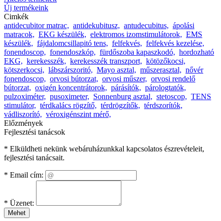
Új termékeink
Cimkék
antidecubitor matrac,
antidekubitusz,
antudecubitus,
ápolási
matracok,
EKG készülék,
elektromos izomstimulátorok,
EMS
készülék,
fájdalomcsillapitó tens,
felfekvés,
felfekvés kezelése,
fonendoscop,
fonendoszkóp,
fürdőszoba kapaszkodó,
hordozható
EKG,
kerekesszék,
kerekesszék transzport,
kötözőkocsi,
kötszerkocsi,
lábszárszoritó,
Mayo asztal,
műszerasztal,
nővér
fonendoscop,
orvosi bútorzat,
orvosi műszer,
orvosi rendelő
bútorzat,
oxigén koncentrátorok,
párásítók,
párologtatók,
pulzoximéter,
pusoximeter,
Sonnenburg asztal,
stetoscop,
TENS
stimulátor,
térdkalács rögzítő,
térdrögzítők,
térdszorítók,
vádliszorító,
véroxigénszint mérő,
Előzmények
Fejlesztési tanácsok
* Elküldheti nekünk webáruházunkkal kapcsolatos észrevételeit,
fejlesztési tanácsait.
*
Email cím:
*
Üzenet:
Mehet