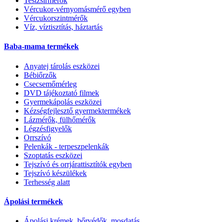
Testzsírmérők
Vércukor-vérnyomásmérő egyben
Vércukorszintmérők
Víz, víztisztítás, háztartás
Baba-mama termékek
Anyatej tárolás eszközei
Bébiőrzők
Csecsemőmérleg
DVD tájékoztató filmek
Gyermekápolás eszközei
Kézségfejlesztő gyermektermékek
Lázmérők, fülhőmérők
Légzésfigyelők
Orrszívó
Pelenkák - terpeszpelenkák
Szoptatás eszközei
Tejszívó és orrjárattisztítók egyben
Tejszívó készülékek
Terhesség alatt
Ápolási termékek
Ápolási krémek, bőrvédők, mosdatás