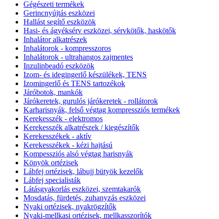
Gégészeti termékek
Gerincnyújtás eszközei
Hallást segítő eszközök
Hasi- és ágyéksérv eszközei, sérvkötők, haskötők
Inhalátor alkatrészek
Inhalátorok - kompresszoros
Inhalátorok - ultrahangos zajmentes
Inzulinbeadó eszközök
Izom- és idegingerlő készülékek, TENS
Izomingerlő és TENS tartozékok
Járóbotok, mankók
Járókeretek, gurulós járókeretek - rollátorok
Karharisnyák, felső végtag kompressziós termékek
Kerekesszék - elektromos
Kerekesszék alkatrészek / kiegészítők
Kerekesszékek - aktív
Kerekesszékek - kézi hajtású
Kompessziós alsó végtag harisnyák
Könyök ortézisek
Lábfej ortézisek, lábujj bütyök kezelők
Lábfej specialisták
Látásgyakorlás eszközei, szemtakarók
Mosdatás, fürdetés, zuhanyzás eszközei
Nyaki ortézisek, nyakrögzítők
Nyaki-mellkasi ortézisek, mellkasszorítók