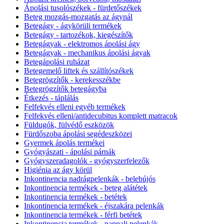
Ápolási tusolószékek - fürdetőszékek
Beteg mozgás-mozgatás az ágynál
Betegágy - ágykörüli termékek
Betegágy - tartozékok, kiegészítők
Betegágyak - elektromos ápolási ágy
Betegágyak - mechanikus ápolási ágyak
Betegápolási ruházat
Betegemelő liftek és szállítószékek
Betegrögzítők - kerekesszékbe
Betegrögzítők betegágyba
Étkezés - táplálás
Felfekvés elleni egyéb termékek
Felfekvés elleni/antidecubitus komplett matracok
Füldugók, fülvédő eszközök
Fürdőszoba ápolási segédeszközei
Gyermek ápolás termékei
Gyógyászati - ápolási párnák
Gyógyszeradagolók - gyógyszerfelezők
Higiénia az ágy körül
Inkontinencia nadrágpelenkák - belebújós
Inkontinencia termékek - beteg alátétek
Inkontinencia termékek - betétek
Inkontinencia termékek - éjszakára pelenkák
Inkontinencia termékek - férfi betétek
Inkontinencia termékek - nappali pelenkák