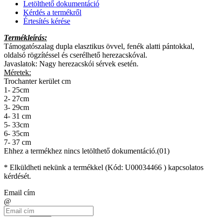
Letölthető dokumentáció
Kérdés a termékről
Értesítés kérése
Termékleírás:
Támogatószalag dupla elasztikus övvel, fenék alatti pántokkal,
oldalsó rögzítéssel és cserélhető herezacskóval.
Javaslatok: Nagy herezacskói sérvek esetén.
Méretek:
Trochanter kerület cm
1- 25cm
2- 27cm
3- 29cm
4- 31 cm
5- 33cm
6- 35cm
7- 37 cm
Ehhez a termékhez nincs letölthető dokumentáció.(01)
* Elküldheti nekünk a termékkel (Kód:
U00034466
) kapcsolatos
kérdését.
Email cím
@