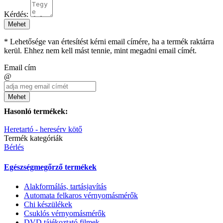
Kérdés:
Mehet
* Lehetősége van értesítést kérni email címére, ha a termék raktárra
kerül. Ehhez nem kell mást tennie, mint megadni email címét.
Email cím
@
Mehet
Hasonló termékek:
Heretartó - heresérv kötő
Termék kategóriák
Bérlés
Egészségmegőrző termékek
Alakformálás, tartásjavítás
Automata felkaros vérnyomásmérők
Chi készülékek
Csuklós vérnyomásmérők
DVD tájékoztató filmek