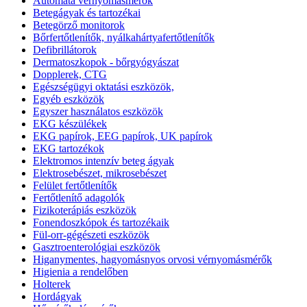
Automata vérnyomásmérők
Betegágyak és tartozékai
Betegörző monitorok
Bőrfertőtlenítők, nyálkahártyafertőtlenítők
Defibrillátorok
Dermatoszkopok - bőrgyógyászat
Dopplerek, CTG
Egészségügyi oktatási eszközök,
Egyéb eszközök
Egyszer használatos eszközök
EKG készülékek
EKG papírok, EEG papírok, UK papírok
EKG tartozékok
Elektromos intenzív beteg ágyak
Elektrosebészet, mikrosebészet
Felület fertőtlenítők
Fertőtlenítő adagolók
Fizikoterápiás eszközök
Fonendoszkópok és tartozékaik
Fül-orr-gégészeti eszközök
Gasztroenterológiai eszközök
Higanymentes, hagyomásnyos orvosi vérnyomásmérők
Higienia a rendelőben
Holterek
Hordágyak