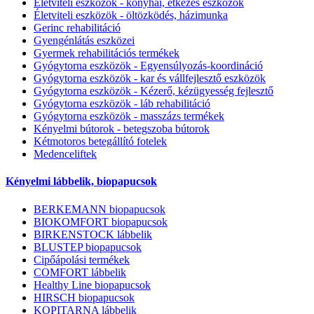
Életviteli eszközök - konyhai, étkezés eszközök
Életviteli eszközök - öltözködés, házimunka
Gerinc rehabilitáció
Gyengénlátás eszközei
Gyermek rehabilitációs termékek
Gyógytorna eszközök - Egyensúlyozás-koordináció
Gyógytorna eszközök - kar és vállfejlesztő eszközök
Gyógytorna eszközök - Kézerő, kézügyesség fejlesztő
Gyógytorna eszközök - láb rehabilitáció
Gyógytorna eszközök - masszázs termékek
Kényelmi bútorok - betegszoba bútorok
Kétmotoros betegállító fotelek
Medenceliftek
Kényelmi lábbelik, biopapucsok
BERKEMANN biopapucsok
BIOKOMFORT biopapucsok
BIRKENSTOCK lábbelik
BLUSTEP biopapucsok
Cipőápolási termékek
COMFORT lábbelik
Healthy Line biopapucsok
HIRSCH biopapucsok
KOPITARNA lábbelik