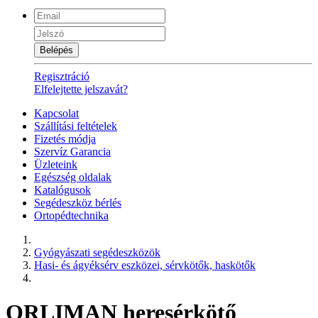
Belépés
Regisztráció
Elfelejtette jelszavát?
Kapcsolat
Szállítási feltételek
Fizetés módja
Szervíz Garancia
Üzleteink
Egészség oldalak
Katalógusok
Segédeszköz bérlés
Ortopédtechnika
Gyógyászati segédeszközök
Hasi- és ágyéksérv eszközei, sérvkötők, haskötők
ORLIMAN heresérkötő