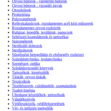
Orvosi bútorok - várótermi bútorok
Orvosi bútorok - vizsgáló ágyak
Otoszkópok
Proktológia
Pulzoximéterek
Reflexkalapácsok, rozsdamentes acél kézi műszerek
Rozsdamentes orvosi eszközök
Ruházat, lepedők, textiláruk, papucsok
Sebészeti koagulátorok és tartozékai
Spirométerek
Sterilizáló dobozok
Sterilizátorok
Sürgősségi betegellátás és elsősegély eszközei
Számítástechnika, irodatechnika
Szemészet, optika
Színlátásvizsgáló könyvek
Tartozékok, kiegészítők
Táskák, orvosi táskák
Tesztcsíkok
Tisztítószerek, csírátlanítók, szagtalanítok
Toalett higénia
Ultrahang készülékek, tartozékaik
Váladékszívók
Védőeszközök, védőfelszerelések
Vér- és infúziós melegítők