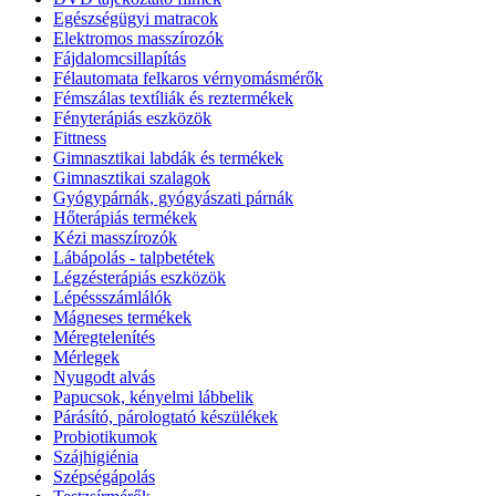
Egészségügyi matracok
Elektromos masszírozók
Fájdalomcsillapítás
Félautomata felkaros vérnyomásmérők
Fémszálas textíliák és reztermékek
Fényterápiás eszközök
Fittness
Gimnasztikai labdák és termékek
Gimnasztikai szalagok
Gyógypárnák, gyógyászati párnák
Hőterápiás termékek
Kézi masszírozók
Lábápolás - talpbetétek
Légzésterápiás eszközök
Lépéssszámlálók
Mágneses termékek
Méregtelenítés
Mérlegek
Nyugodt alvás
Papucsok, kényelmi lábbelik
Párásító, párologtató készülékek
Probiotikumok
Szájhigiénia
Szépségápolás