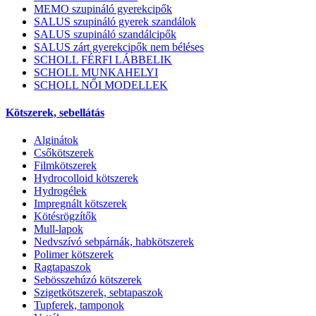
MEMO szupináló gyerekcipők
SALUS szupináló gyerek szandálok
SALUS szupináló szandálcipők
SALUS zárt gyerekcipők nem béléses
SCHOLL FÉRFI LÁBBELIK
SCHOLL MUNKAHELYI
SCHOLL NŐI MODELLEK
Kötszerek, sebellátás
Alginátok
Csőkötszerek
Filmkötszerek
Hydrocolloid kötszerek
Hydrogélek
Impregnált kötszerek
Kötésrögzítők
Mull-lapok
Nedvszívó sebpárnák, habkötszerek
Polimer kötszerek
Ragtapaszok
Sebösszehúzó kötszerek
Szigetkötszerek, sebtapaszok
Tupferek, tamponok