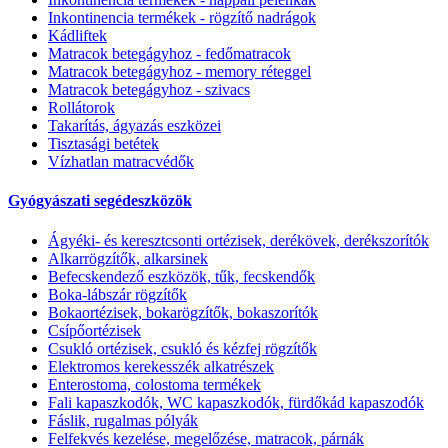
Inkontinencia termékek - rögzítő nadrágok
Kádliftek
Matracok betegágyhoz - fedőmatracok
Matracok betegágyhoz - memory réteggel
Matracok betegágyhoz - szivacs
Rollátorok
Takarítás, ágyazás eszközei
Tisztasági betétek
Vízhatlan matracvédők
Gyógyászati segédeszközök
Ágyéki- és keresztcsonti ortézisek, derékövek, derékszorítók
Alkarrögzítők, alkarsinek
Befecskendező eszközök, tűk, fecskendők
Boka-lábszár rögzítők
Bokaortézisek, bokarögzítők, bokaszorítók
Csípőortézisek
Csukló ortézisek, csukló és kézfej rögzítők
Elektromos kerekesszék alkatrészek
Enterostoma, colostoma termékek
Fali kapaszkodók, WC kapaszkodók, fürdőkád kapaszodók
Fáslik, rugalmas pólyák
Felfekvés kezelése, megelőzése, matracok, párnák