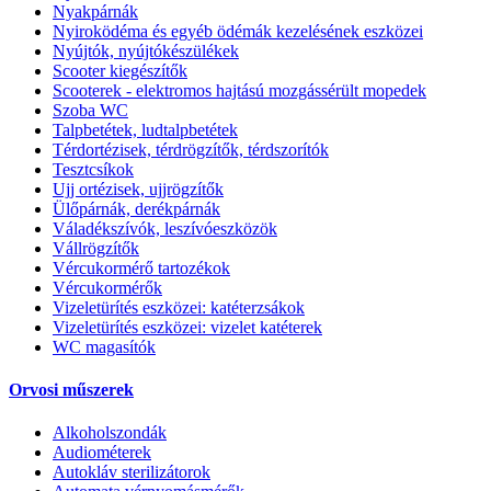
Nyakpárnák
Nyiroködéma és egyéb ödémák kezelésének eszközei
Nyújtók, nyújtókészülékek
Scooter kiegészítők
Scooterek - elektromos hajtású mozgássérült mopedek
Szoba WC
Talpbetétek, ludtalpbetétek
Térdortézisek, térdrögzítők, térdszorítók
Tesztcsíkok
Ujj ortézisek, ujjrögzítők
Ülőpárnák, derékpárnák
Váladékszívók, leszívóeszközök
Vállrögzítők
Vércukormérő tartozékok
Vércukormérők
Vizeletürítés eszközei: katéterzsákok
Vizeletürítés eszközei: vizelet katéterek
WC magasítók
Orvosi műszerek
Alkoholszondák
Audiométerek
Autokláv sterilizátorok