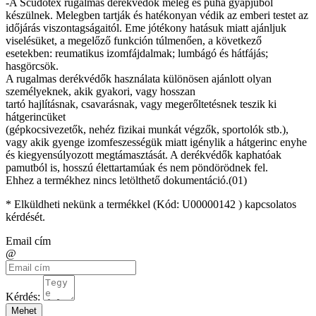
-A Scudotex rugalmas derékvédők meleg és puha gyapjúból
készülnek. Melegben tartják és hatékonyan védik az emberi testet az
időjárás viszontagságaitól. Eme jótékony hatásuk miatt ajánljuk
viselésüket, a megelőző funkción túlmenően, a következő
esetekben: reumatikus izomfájdalmak; lumbágó és hátfájás;
hasgörcsök.
A rugalmas derékvédők használata különösen ajánlott olyan
személyeknek, akik gyakori, vagy hosszan
tartó hajlításnak, csavarásnak, vagy megerőltetésnek teszik ki
hátgerincüket
(gépkocsivezetők, nehéz fizikai munkát végzők, sportolók stb.),
vagy akik gyenge izomfeszességük miatt igénylik a hátgerinc enyhe
és kiegyensúlyozott megtámasztását. A derékvédők kaphatóak
pamutból is, hosszú élettartamúak és nem pöndörödnek fel.
Ehhez a termékhez nincs letölthető dokumentáció.(01)
* Elküldheti nekünk a termékkel (Kód:
U00000142
) kapcsolatos
kérdését.
Email cím
@
Kérdés:
Mehet