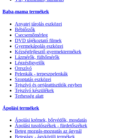
Baba-mama termékek
Anyatej tárolás eszközei
Bébiőrzők
Csecsemőmérleg
DVD tájékoztató filmek
Gyermekápolás eszközei
Kézségfejlesztő gyermektermékek
Lázmérők, fülhőmérők
Légzésfigyelők
Orrszívó
Pelenkák - terpeszpelenkák
Szoptatás eszközei
Tejszívó és orrjárattisztítók egyben
Tejszívó készülékek
Terhesség alatt
Ápolási termékek
Ápolási krémek, bőrvédők, mosdatás
Ápolási tusolószékek - fürdetőszékek
Beteg mozgás-mozgatás az ágynál
Betegágy - ágykörüli termékek