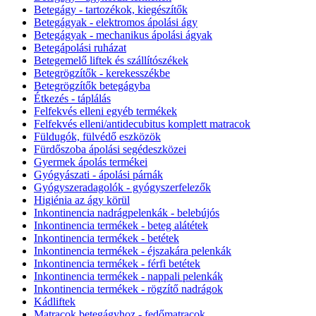
Betegágy - tartozékok, kiegészítők
Betegágyak - elektromos ápolási ágy
Betegágyak - mechanikus ápolási ágyak
Betegápolási ruházat
Betegemelő liftek és szállítószékek
Betegrögzítők - kerekesszékbe
Betegrögzítők betegágyba
Étkezés - táplálás
Felfekvés elleni egyéb termékek
Felfekvés elleni/antidecubitus komplett matracok
Füldugók, fülvédő eszközök
Fürdőszoba ápolási segédeszközei
Gyermek ápolás termékei
Gyógyászati - ápolási párnák
Gyógyszeradagolók - gyógyszerfelezők
Higiénia az ágy körül
Inkontinencia nadrágpelenkák - belebújós
Inkontinencia termékek - beteg alátétek
Inkontinencia termékek - betétek
Inkontinencia termékek - éjszakára pelenkák
Inkontinencia termékek - férfi betétek
Inkontinencia termékek - nappali pelenkák
Inkontinencia termékek - rögzítő nadrágok
Kádliftek
Matracok betegágyhoz - fedőmatracok