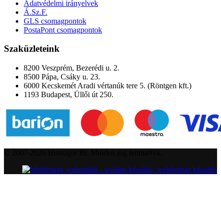
Adatvédelmi irányelvek
Á.Sz.F.
GLS csomagpontok
PostaPont csomagpontok
Szaküzleteink
8200 Veszprém, Bezerédi u. 2.
8500 Pápa, Csáky u. 23.
6000 Kecskemét Aradi vértanúk tere 5. (Röntgen kft.)
1193 Budapest, Üllői út 250.
© 2007-2026 Humagor Bt. Minden jog fenntartva.