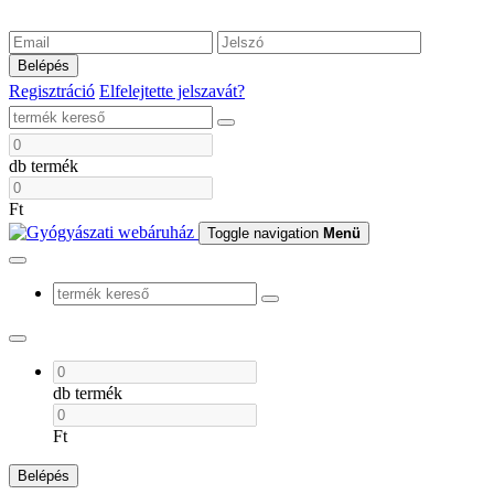
Belépés
Regisztráció
Elfelejtette jelszavát?
db termék
Ft
Toggle navigation
Menü
db termék
Ft
Belépés