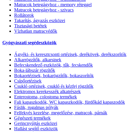
Matracok betegágyhoz - memory réteggel
Matracok betegágyhoz - szivacs
Rollátorok
Takarítás, ágyazás eszközei
Tisztasági betétek
Vízhatlan matracvédők
Gyógyászati segédeszközök
Ágyéki- és keresztcsonti ortézisek, derékövek, derékszorítók
Alkarrögzítők, alkarsinek
Befecskendező eszközök, tűk, fecskendők
Boka-lábszár rögzítők
Bokaortézisek, bokarögzítők, bokaszorítók
Csípőortézisek
Csukló ortézisek, csukló és kézfej rögzítők
Elektromos kerekesszék alkatrészek
Enterostoma, colostoma termékek
Fali kapaszkodók, WC kapaszkodók, fürdőkád kapaszodók
Fáslik, rugalmas pólyák
Felfekvés kezelése, megelőzése, matracok, párnák
Gégészeti termékek
Gerincnyújtás eszközei
Hallást segítő eszközök