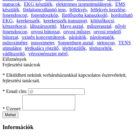
matracok,
EKG készülék,
elektromos izomstimulátorok,
EMS
készülék,
fájdalomcsillapitó tens,
felfekvés,
felfekvés kezelése,
fonendoscop,
fonendoszkóp,
fürdőszoba kapaszkodó,
hordozható
EKG,
kerekesszék,
kerekesszék transzport,
kötözőkocsi,
kötszerkocsi,
lábszárszoritó,
Mayo asztal,
műszerasztal,
nővér
fonendoscop,
orvosi bútorzat,
orvosi műszer,
orvosi rendelő
bútorzat,
oxigén koncentrátorok,
párásítók,
párologtatók,
pulzoximéter,
pusoximeter,
Sonnenburg asztal,
stetoscop,
TENS
stimulátor,
térdkalács rögzítő,
térdrögzítők,
térdszorítók,
vádliszorító,
véroxigénszint mérő,
Előzmények
Fejlesztési tanácsok
* Elküldheti nekünk webáruházunkkal kapcsolatos észrevételeit,
fejlesztési tanácsait.
*
Email cím:
*
Üzenet:
Mehet
Információk