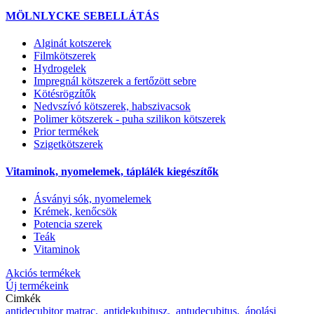
MÖLNLYCKE SEBELLÁTÁS
Alginát kotszerek
Filmkötszerek
Hydrogelek
Impregnál kötszerek a fertőzött sebre
Kötésrögzítők
Nedvszívó kötszerek, habszivacsok
Polimer kötszerek - puha szilikon kötszerek
Prior termékek
Szigetkötszerek
Vitaminok, nyomelemek, táplálék kiegészítők
Ásványi sók, nyomelemek
Krémek, kenőcsök
Potencia szerek
Teák
Vitaminok
Akciós termékek
Új termékeink
Cimkék
antidecubitor matrac,
antidekubitusz,
antudecubitus,
ápolási