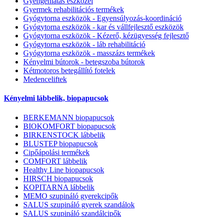
Gyengénlátás eszközei
Gyermek rehabilitációs termékek
Gyógytorna eszközök - Egyensúlyozás-koordináció
Gyógytorna eszközök - kar és vállfejlesztő eszközök
Gyógytorna eszközök - Kézerő, kézügyesség fejlesztő
Gyógytorna eszközök - láb rehabilitáció
Gyógytorna eszközök - masszázs termékek
Kényelmi bútorok - betegszoba bútorok
Kétmotoros betegállító fotelek
Medenceliftek
Kényelmi lábbelik, biopapucsok
BERKEMANN biopapucsok
BIOKOMFORT biopapucsok
BIRKENSTOCK lábbelik
BLUSTEP biopapucsok
Cipőápolási termékek
COMFORT lábbelik
Healthy Line biopapucsok
HIRSCH biopapucsok
KOPITARNA lábbelik
MEMO szupináló gyerekcipők
SALUS szupináló gyerek szandálok
SALUS szupináló szandálcipők