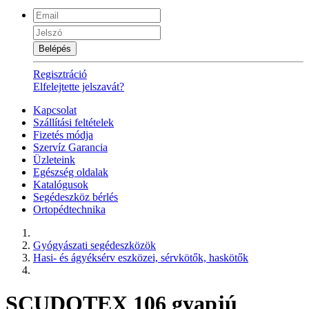
Belépés
Regisztráció
Elfelejtette jelszavát?
Kapcsolat
Szállítási feltételek
Fizetés módja
Szervíz Garancia
Üzleteink
Egészség oldalak
Katalógusok
Segédeszköz bérlés
Ortopédtechnika
Gyógyászati segédeszközök
Hasi- és ágyéksérv eszközei, sérvkötők, haskötők
SCUDOTEX 106 gyapjú