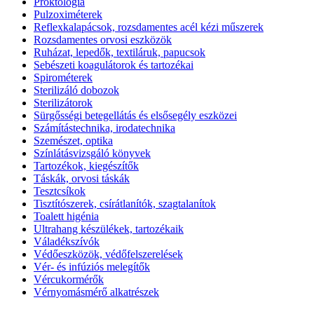
Proktológia
Pulzoximéterek
Reflexkalapácsok, rozsdamentes acél kézi műszerek
Rozsdamentes orvosi eszközök
Ruházat, lepedők, textiláruk, papucsok
Sebészeti koagulátorok és tartozékai
Spirométerek
Sterilizáló dobozok
Sterilizátorok
Sürgősségi betegellátás és elsősegély eszközei
Számítástechnika, irodatechnika
Szemészet, optika
Színlátásvizsgáló könyvek
Tartozékok, kiegészítők
Táskák, orvosi táskák
Tesztcsíkok
Tisztítószerek, csírátlanítók, szagtalanítok
Toalett higénia
Ultrahang készülékek, tartozékaik
Váladékszívók
Védőeszközök, védőfelszerelések
Vér- és infúziós melegítők
Vércukormérők
Vérnyomásmérő alkatrészek