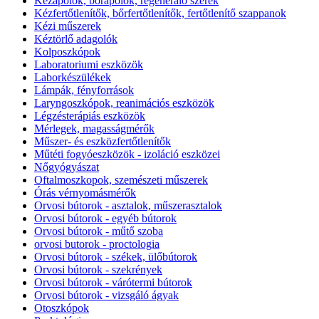
Kézápolók, bőrápolók, regeneráló szerek
Kézfertőtlenítők, bőrfertőtlenítők, fertőtlenítő szappanok
Kézi műszerek
Kéztörlő adagolók
Kolposzkópok
Laboratoriumi eszközök
Laborkészülékek
Lámpák, fényforrások
Laryngoszkópok, reanimációs eszközök
Légzésterápiás eszközök
Mérlegek, magasságmérők
Műszer- és eszközfertőtlenítők
Műtéti fogyóeszközök - izoláció eszközei
Nőgyógyászat
Oftalmoszkopok, szemészeti műszerek
Órás vérnyomásmérők
Orvosi bútorok - asztalok, műszerasztalok
Orvosi bútorok - egyéb bútorok
Orvosi bútorok - műtő szoba
orvosi butorok - proctologia
Orvosi bútorok - székek, ülőbútorok
Orvosi bútorok - szekrények
Orvosi bútorok - várótermi bútorok
Orvosi bútorok - vizsgáló ágyak
Otoszkópok