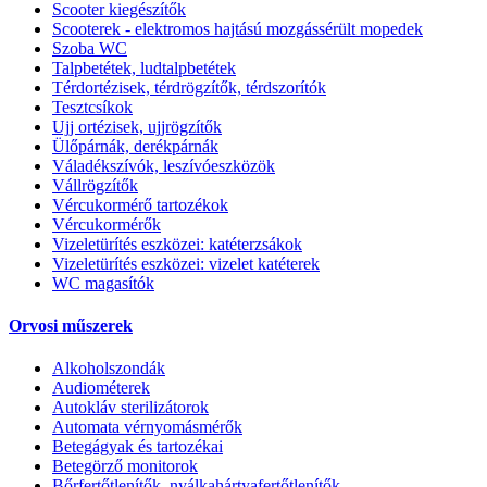
Scooter kiegészítők
Scooterek - elektromos hajtású mozgássérült mopedek
Szoba WC
Talpbetétek, ludtalpbetétek
Térdortézisek, térdrögzítők, térdszorítók
Tesztcsíkok
Ujj ortézisek, ujjrögzítők
Ülőpárnák, derékpárnák
Váladékszívók, leszívóeszközök
Vállrögzítők
Vércukormérő tartozékok
Vércukormérők
Vizeletürítés eszközei: katéterzsákok
Vizeletürítés eszközei: vizelet katéterek
WC magasítók
Orvosi műszerek
Alkoholszondák
Audiométerek
Autokláv sterilizátorok
Automata vérnyomásmérők
Betegágyak és tartozékai
Betegörző monitorok
Bőrfertőtlenítők, nyálkahártyafertőtlenítők