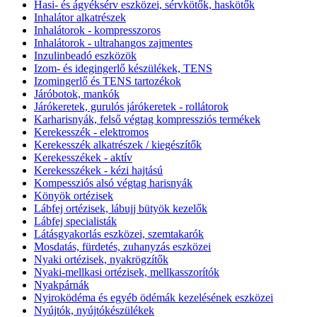
Hasi- és ágyéksérv eszközei, sérvkötők, haskötők
Inhalátor alkatrészek
Inhalátorok - kompresszoros
Inhalátorok - ultrahangos zajmentes
Inzulinbeadó eszközök
Izom- és idegingerlő készülékek, TENS
Izomingerlő és TENS tartozékok
Járóbotok, mankók
Járókeretek, gurulós járókeretek - rollátorok
Karharisnyák, felső végtag kompressziós termékek
Kerekesszék - elektromos
Kerekesszék alkatrészek / kiegészítők
Kerekesszékek - aktív
Kerekesszékek - kézi hajtású
Kompessziós alsó végtag harisnyák
Könyök ortézisek
Lábfej ortézisek, lábujj bütyök kezelők
Lábfej specialisták
Látásgyakorlás eszközei, szemtakarók
Mosdatás, fürdetés, zuhanyzás eszközei
Nyaki ortézisek, nyakrögzítők
Nyaki-mellkasi ortézisek, mellkasszorítók
Nyakpárnák
Nyiroködéma és egyéb ödémák kezelésének eszközei
Nyújtók, nyújtókészülékek