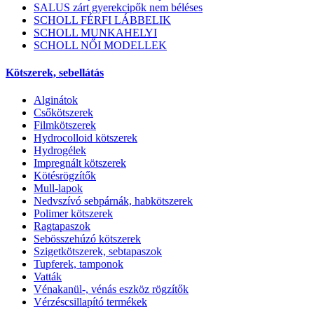
SALUS zárt gyerekcipők nem béléses
SCHOLL FÉRFI LÁBBELIK
SCHOLL MUNKAHELYI
SCHOLL NŐI MODELLEK
Kötszerek, sebellátás
Alginátok
Csőkötszerek
Filmkötszerek
Hydrocolloid kötszerek
Hydrogélek
Impregnált kötszerek
Kötésrögzítők
Mull-lapok
Nedvszívó sebpárnák, habkötszerek
Polimer kötszerek
Ragtapaszok
Sebösszehúzó kötszerek
Szigetkötszerek, sebtapaszok
Tupferek, tamponok
Vatták
Vénakanül-, vénás eszköz rögzítők
Vérzéscsillapító termékek