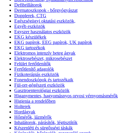
Defibrillátorok
Dermatoszkopok - bőrgyógyászat
Dopplerek, CTG
Egészségügyi oktatási eszközök,
Egyéb eszközök
Egyszer használatos eszközök
EKG készülékek
EKG papírok, EEG papírok, UK papírok
EKG tartozékok
Elektromos intenzív beteg ágyak
Elektrosebészet, mikrosebészet
Felület fertőtlenítők
Fertőtlenítő adagolók
Fizikoterápiás eszközök
Fonendoszkópok és tartozékaik
Fül-orr-gégészeti eszközök
Gasztroenterológiai eszközök
Higanymentes, hagyomásnyos orvosi vérnyomásmérők
Higienia a rendelőben
Holterek
Hordágyak
Hőmérők, lázmérők
Inhalátorok, párásítók, légtisztítók
Készenléti és sürgősségi táskák