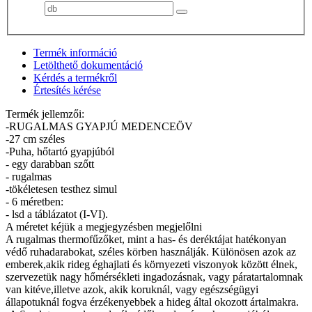
Termék információ
Letölthető dokumentáció
Kérdés a termékről
Értesítés kérése
Termék jellemzői:
-RUGALMAS GYAPJÚ MEDENCEÖV
-27 cm széles
-Puha, hőtartó gyapjúból
- egy darabban szőtt
- rugalmas
-tökéletesen testhez simul
- 6 méretben:
- lsd a táblázatot (I-VI).
A méretet kéjük a megjegyzésben megjelőlni
A rugalmas thermofűzőket, mint a has- és deréktájat hatékonyan
védő ruhadarabokat, széles körben használják. Különösen azok az
emberek,akik rideg éghajlati és környezeti viszonyok között élnek,
szervezetük nagy hőmérsékleti ingadozásnak, vagy páratartalomnak
van kitéve,illetve azok, akik koruknál, vagy egészségügyi
állapotuknál fogva érzékenyebbek a hideg által okozott ártalmakra.