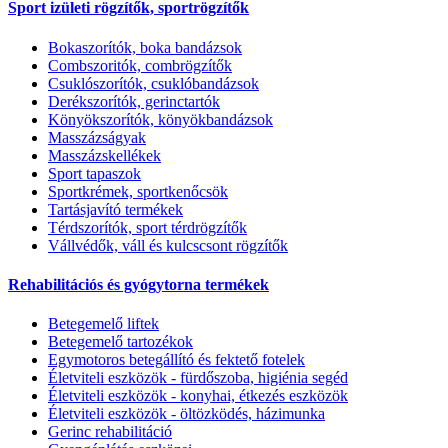
Sport izületi rögzítők, sportrögzítők
Bokaszorítók, boka bandázsok
Combszoritók, combrögzítők
Csuklószorítók, csuklóbandázsok
Derékszorítók, gerinctartók
Könyökszorítók, könyökbandázsok
Masszázságyak
Masszázskellékek
Sport tapaszok
Sportkrémek, sportkenőcsök
Tartásjavító termékek
Térdszorítók, sport térdrögzítők
Vállvédők, váll és kulcscsont rögzítők
Rehabilitációs és gyógytorna termékek
Betegemelő liftek
Betegemelő tartozékok
Egymotoros betegállító és fektető fotelek
Életviteli eszközök - fürdőszoba, higiénia segéd
Életviteli eszközök - konyhai, étkezés eszközök
Életviteli eszközök - öltözködés, házimunka
Gerinc rehabilitáció