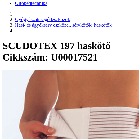
Ortopédtechnika
Gyógyászati segédeszközök
Hasi- és ágyéksérv eszközei, sérvkötők, haskötők
SCUDOTEX 197 haskötő
Cikkszám: U00017521