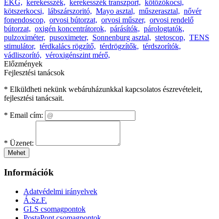
EKG,
kerekesszék,
kerekesszék transzport,
kötözőkocsi,
kötszerkocsi,
lábszárszoritó,
Mayo asztal,
műszerasztal,
nővér
fonendoscop,
orvosi bútorzat,
orvosi műszer,
orvosi rendelő
bútorzat,
oxigén koncentrátorok,
párásítók,
párologtatók,
pulzoximéter,
pusoximeter,
Sonnenburg asztal,
stetoscop,
TENS
stimulátor,
térdkalács rögzítő,
térdrögzítők,
térdszorítók,
vádliszorító,
véroxigénszint mérő,
Előzmények
Fejlesztési tanácsok
* Elküldheti nekünk webáruházunkkal kapcsolatos észrevételeit,
fejlesztési tanácsait.
*
Email cím:
*
Üzenet:
Mehet
Információk
Adatvédelmi irányelvek
Á.Sz.F.
GLS csomagpontok
PostaPont csomagpontok