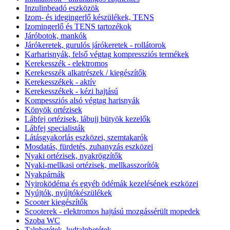
Inzulinbeadó eszközök
Izom- és idegingerlő készülékek, TENS
Izomingerlő és TENS tartozékok
Járóbotok, mankók
Járókeretek, gurulós járókeretek - rollátorok
Karharisnyák, felső végtag kompressziós termékek
Kerekesszék - elektromos
Kerekesszék alkatrészek / kiegészítők
Kerekesszékek - aktív
Kerekesszékek - kézi hajtású
Kompessziós alsó végtag harisnyák
Könyök ortézisek
Lábfej ortézisek, lábujj bütyök kezelők
Lábfej specialisták
Látásgyakorlás eszközei, szemtakarók
Mosdatás, fürdetés, zuhanyzás eszközei
Nyaki ortézisek, nyakrögzítők
Nyaki-mellkasi ortézisek, mellkasszorítók
Nyakpárnák
Nyiroködéma és egyéb ödémák kezelésének eszközei
Nyújtók, nyújtókészülékek
Scooter kiegészítők
Scooterek - elektromos hajtású mozgássérült mopedek
Szoba WC
Talpbetétek, ludtalpbetétek