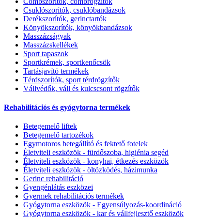
Combszoritók, combrögzítők
Csuklószorítók, csuklóbandázsok
Derékszorítók, gerinctartók
Könyökszorítók, könyökbandázsok
Masszázságyak
Masszázskellékek
Sport tapaszok
Sportkrémek, sportkenőcsök
Tartásjavító termékek
Térdszorítók, sport térdrögzítők
Vállvédők, váll és kulcscsont rögzítők
Rehabilitációs és gyógytorna termékek
Betegemelő liftek
Betegemelő tartozékok
Egymotoros betegállító és fektető fotelek
Életviteli eszközök - fürdőszoba, higiénia segéd
Életviteli eszközök - konyhai, étkezés eszközök
Életviteli eszközök - öltözködés, házimunka
Gerinc rehabilitáció
Gyengénlátás eszközei
Gyermek rehabilitációs termékek
Gyógytorna eszközök - Egyensúlyozás-koordináció
Gyógytorna eszközök - kar és vállfejlesztő eszközök