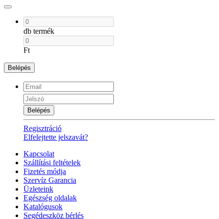
db termék
Ft
Belépés
Belépés
Regisztráció
Elfelejtette jelszavát?
Kapcsolat
Szállítási feltételek
Fizetés módja
Szervíz Garancia
Üzleteink
Egészség oldalak
Katalógusok
Segédeszköz bérlés