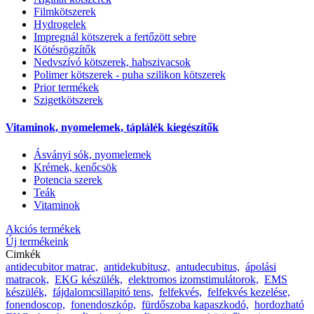
Filmkötszerek
Hydrogelek
Impregnál kötszerek a fertőzött sebre
Kötésrögzítők
Nedvszívó kötszerek, habszivacsok
Polimer kötszerek - puha szilikon kötszerek
Prior termékek
Szigetkötszerek
Vitaminok, nyomelemek, táplálék kiegészítők
Ásványi sók, nyomelemek
Krémek, kenőcsök
Potencia szerek
Teák
Vitaminok
Akciós termékek
Új termékeink
Cimkék
antidecubitor matrac,
antidekubitusz,
antudecubitus,
ápolási
matracok,
EKG készülék,
elektromos izomstimulátorok,
EMS
készülék,
fájdalomcsillapitó tens,
felfekvés,
felfekvés kezelése,
fonendoscop,
fonendoszkóp,
fürdőszoba kapaszkodó,
hordozható