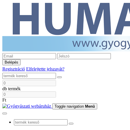
Belépés
Regisztráció
Elfelejtette jelszavát?
db termék
Ft
Toggle navigation
Menü