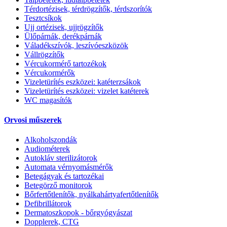
Térdortézisek, térdrögzítők, térdszorítók
Tesztcsíkok
Ujj ortézisek, ujjrögzítők
Ülőpárnák, derékpárnák
Váladékszívók, leszívóeszközök
Vállrögzítők
Vércukormérő tartozékok
Vércukormérők
Vizeletürítés eszközei: katéterzsákok
Vizeletürítés eszközei: vizelet katéterek
WC magasítók
Orvosi műszerek
Alkoholszondák
Audiométerek
Autokláv sterilizátorok
Automata vérnyomásmérők
Betegágyak és tartozékai
Betegörző monitorok
Bőrfertőtlenítők, nyálkahártyafertőtlenítők
Defibrillátorok
Dermatoszkopok - bőrgyógyászat
Dopplerek, CTG