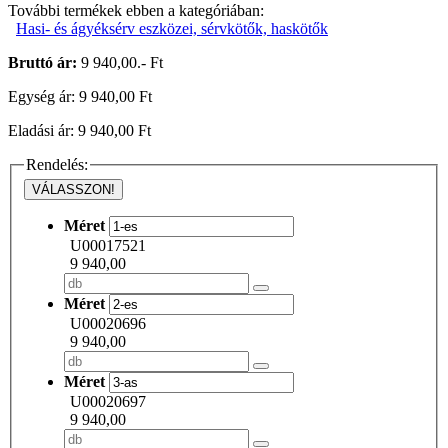
További termékek ebben a kategóriában:
Hasi- és ágyéksérv eszközei, sérvkötők, haskötők
Bruttó ár:
9 940,00.- Ft
Egység ár: 9 940,00 Ft
Eladási ár: 9 940,00 Ft
Rendelés:
VÁLASSZON!
Méret
U00017521
9 940,00
Méret
U00020696
9 940,00
Méret
U00020697
9 940,00