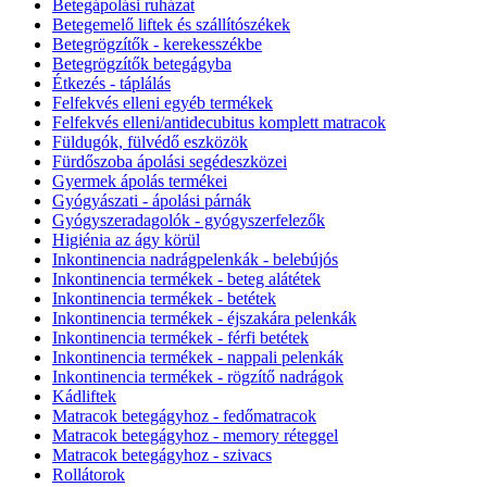
Betegápolási ruházat
Betegemelő liftek és szállítószékek
Betegrögzítők - kerekesszékbe
Betegrögzítők betegágyba
Étkezés - táplálás
Felfekvés elleni egyéb termékek
Felfekvés elleni/antidecubitus komplett matracok
Füldugók, fülvédő eszközök
Fürdőszoba ápolási segédeszközei
Gyermek ápolás termékei
Gyógyászati - ápolási párnák
Gyógyszeradagolók - gyógyszerfelezők
Higiénia az ágy körül
Inkontinencia nadrágpelenkák - belebújós
Inkontinencia termékek - beteg alátétek
Inkontinencia termékek - betétek
Inkontinencia termékek - éjszakára pelenkák
Inkontinencia termékek - férfi betétek
Inkontinencia termékek - nappali pelenkák
Inkontinencia termékek - rögzítő nadrágok
Kádliftek
Matracok betegágyhoz - fedőmatracok
Matracok betegágyhoz - memory réteggel
Matracok betegágyhoz - szivacs
Rollátorok