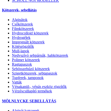
SCHOLL NŐI MODELLEK
Kötszerek, sebellátás
Alginátok
Csőkötszerek
Filmkötszerek
Hydrocolloid kötszerek
Hydrogélek
Impregnált kötszerek
Kötésrögzítők
Mull-lapok
Nedvszívó sebpárnák, habkötszerek
Polimer kötszerek
Ragtapaszok
Sebösszehúzó kötszerek
Szigetkötszerek, sebtapaszok
Tupferek, tamponok
Vatták
Vénakanül-, vénás eszköz rögzítők
Vérzéscsillapító termékek
MÖLNLYCKE SEBELLÁTÁS
Alginát kotszerek