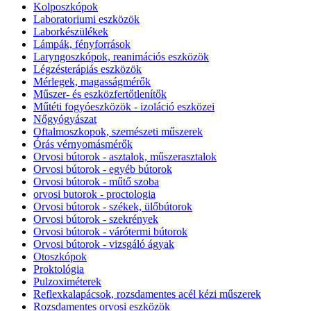
Kolposzkópok
Laboratoriumi eszközök
Laborkészülékek
Lámpák, fényforrások
Laryngoszkópok, reanimációs eszközök
Légzésterápiás eszközök
Mérlegek, magasságmérők
Műszer- és eszközfertőtlenítők
Műtéti fogyóeszközök - izoláció eszközei
Nőgyógyászat
Oftalmoszkopok, szemészeti műszerek
Órás vérnyomásmérők
Orvosi bútorok - asztalok, műszerasztalok
Orvosi bútorok - egyéb bútorok
Orvosi bútorok - műtő szoba
orvosi butorok - proctologia
Orvosi bútorok - székek, ülőbútorok
Orvosi bútorok - szekrények
Orvosi bútorok - várótermi bútorok
Orvosi bútorok - vizsgáló ágyak
Otoszkópok
Proktológia
Pulzoximéterek
Reflexkalapácsok, rozsdamentes acél kézi műszerek
Rozsdamentes orvosi eszközök