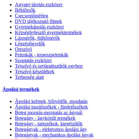
Anyatej tárolás eszközei
Bébiőrzők
Csecsemőmérleg
DVD tájékoztató filmek
Gyermekápolás eszközei
Kézségfejlesztő gyermektermékek
Lázmérők, fülhőmérők
Légzésfigyelők
Orrszívó
Pelenkák - terpeszpelenkák
Szoptatás eszközei
Tejszívó és orrjárattisztítók egyben
Tejszívó készülékek
Terhesség alatt
Ápolási termékek
Ápolási krémek, bőrvédők, mosdatás
Ápolási tusolószékek - fürdetőszékek
Beteg mozgás-mozgatás az ágynál
Betegágy - ágykörüli termékek
Betegágy - tartozékok, kiegészítők
Betegágyak - elektromos ápolási ágy
Betegágyak - mechanikus ápolási ágyak