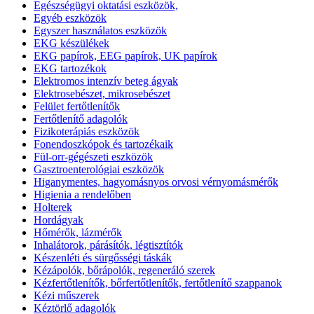
Egészségügyi oktatási eszközök,
Egyéb eszközök
Egyszer használatos eszközök
EKG készülékek
EKG papírok, EEG papírok, UK papírok
EKG tartozékok
Elektromos intenzív beteg ágyak
Elektrosebészet, mikrosebészet
Felület fertőtlenítők
Fertőtlenítő adagolók
Fizikoterápiás eszközök
Fonendoszkópok és tartozékaik
Fül-orr-gégészeti eszközök
Gasztroenterológiai eszközök
Higanymentes, hagyomásnyos orvosi vérnyomásmérők
Higienia a rendelőben
Holterek
Hordágyak
Hőmérők, lázmérők
Inhalátorok, párásítók, légtisztítók
Készenléti és sürgősségi táskák
Kézápolók, bőrápolók, regeneráló szerek
Kézfertőtlenítők, bőrfertőtlenítők, fertőtlenítő szappanok
Kézi műszerek
Kéztörlő adagolók