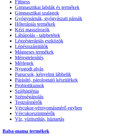
Fittness
Gimnasztikai labdák és termékek
Gimnasztikai szalagok
Gyógypárnák, gyógyászati párnák
Hőterápiás termékek
Kézi masszírozók
Lábápolás - talpbetétek
Légzésterápiás eszközök
Lépéssszámlálók
Mágneses termékek
Méregtelenítés
Mérlegek
Nyugodt alvás
Papucsok, kényelmi lábbelik
Párásító, párologtató készülékek
Probiotikumok
Szájhigiénia
Szépségápolás
Testzsírmérők
Vércukor-vérnyomásmérő egyben
Vércukorszintmérők
Víz, víztisztítás, háztartás
Baba-mama termékek