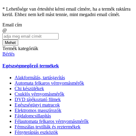
* Lehetősége van értesítést kérni email címére, ha a termék raktárra
kerül. Ehhez nem kell mást tennie, mint megadni email címét.
Email cím
@
Mehet
Termék kategóriák
Bérlés
Egészségmegőrző termékek
Alakformálás, tartásjavítás
Automata felkaros vérnyomásmérők
Chi készülékek
Csuklós vérnyomásmérők
DVD tájékoztató filmek
Egészségügyi matracok
Elektromos masszírozók
Fájdalomcsillapítás
Félautomata felkaros vérnyomásmérők
Fémszálas textíliák és reztermékek
Fényterápiás eszközök