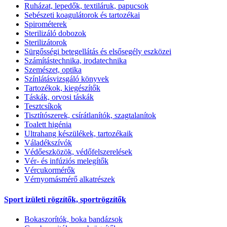
Ruházat, lepedők, textiláruk, papucsok
Sebészeti koagulátorok és tartozékai
Spirométerek
Sterilizáló dobozok
Sterilizátorok
Sürgősségi betegellátás és elsősegély eszközei
Számítástechnika, irodatechnika
Szemészet, optika
Színlátásvizsgáló könyvek
Tartozékok, kiegészítők
Táskák, orvosi táskák
Tesztcsíkok
Tisztítószerek, csírátlanítók, szagtalanítok
Toalett higénia
Ultrahang készülékek, tartozékaik
Váladékszívók
Védőeszközök, védőfelszerelések
Vér- és infúziós melegítők
Vércukormérők
Vérnyomásmérő alkatrészek
Sport izületi rögzítők, sportrögzítők
Bokaszorítók, boka bandázsok