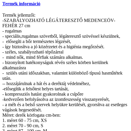
Termék információ
Termék jellemzői:
-SZABÁLYOZHATÓ LÉGÁTERESZTŐ MEDENCEÖV-
FEHÉR 27 cm
- rugalmas
- speciális,rugalmas szövetből, légáteresztő szövéssel készülnek,
- elősegíti a bőr természetes légzését,
- így biztosítva a jó közérzetet és a higiénia megőrzését.
- széles, szabályozható tépőzárral
- mind nők, mind férfiak számára alkalmas.
- bizonyított hatékonyságuk révén széles körben kerülnek
alkalmazásra
- szülés utáni időszakban, valamint különböző típusú hasműtétek
után.
-- hozzájárulnak a hát és a deréktáj védelméhez,
-elősegítik a felsőtest helyes tartását,
- kompressziós hatást gyakorolnak a csípőre
-kedvezően befolyásolva az izomfeszesség visszanyerését,
- a méh és a belső szervek helyükre kerülését, gyorsítva az esetleges
vágások hegesedését.
Méret: derék körfogata cm-ben:
1. méret 60 - 75 cm, XS
2. méret 70 - 90 cm, S
3. méret 87 - 109 cm, M