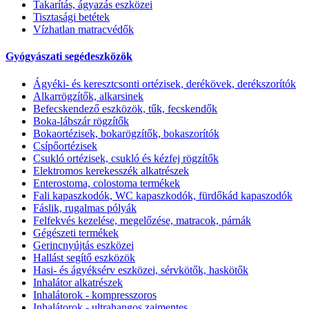
Takarítás, ágyazás eszközei
Tisztasági betétek
Vízhatlan matracvédők
Gyógyászati segédeszközök
Ágyéki- és keresztcsonti ortézisek, derékövek, derékszorítók
Alkarrögzítők, alkarsinek
Befecskendező eszközök, tűk, fecskendők
Boka-lábszár rögzítők
Bokaortézisek, bokarögzítők, bokaszorítók
Csípőortézisek
Csukló ortézisek, csukló és kézfej rögzítők
Elektromos kerekesszék alkatrészek
Enterostoma, colostoma termékek
Fali kapaszkodók, WC kapaszkodók, fürdőkád kapaszodók
Fáslik, rugalmas pólyák
Felfekvés kezelése, megelőzése, matracok, párnák
Gégészeti termékek
Gerincnyújtás eszközei
Hallást segítő eszközök
Hasi- és ágyéksérv eszközei, sérvkötők, haskötők
Inhalátor alkatrészek
Inhalátorok - kompresszoros
Inhalátorok - ultrahangos zajmentes