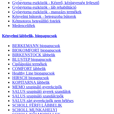
Gyógytorna eszközök - Kézerő, kézügyesség fejlesztő
Gyógytorna eszközök - láb rehabilitáció
Gyógytorna eszközök - masszázs termékek
Kényelmi bútorok - betegszoba bútorok
Kétmotoros betegállító fotelek
Medenceliftek
Kényelmi lábbelik, biopapucsok
BERKEMANN biopapucsok
BIOKOMFORT biopapucsok
BIRKENSTOCK lábbelik
BLUSTEP biopapucsok
Cipőápolási termékek
COMFORT lábbelik
Healthy Line biopapucsok
HIRSCH biopapucsok
KOPITARNA lábbelik
MEMO szupináló gyerekcipők
SALUS szupináló gyerek szandálok
SALUS szupináló szandálcipők
SALUS zárt gyerekcipők nem béléses
SCHOLL FÉRFI LÁBBELIK
SCHOLL MUNKAHELYI