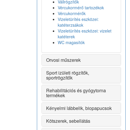
Vállrögzítők
Vércukormérő tartozékok
Vércukormérők
Vizeletürítés eszközei:
katéterzsákok
Vizeletürítés eszközei: vizelet
katéterek
WC magasítók
Orvosi műszerek
Sport izületi rögzítők,
sportrögzítők
Rehabilitációs és gyógytorna
termékek
Kényelmi lábbelik, biopapucsok
Kötszerek, sebellátás