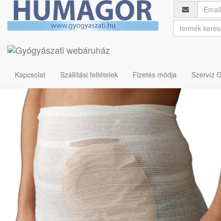
Gyógyászati segédeszközök
Hasi- és ágyéksérv eszközei,
Tytex Corsinel Stomasafe 
Cikkszám: U00033450
Kapcsolat
Szállítási feltételek
Fizetés módja
Szervíz 