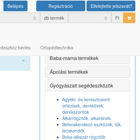
Belépés
Regisztráció
Elfelejtette jelszavát?
Termék kategóriák
db termék
Ft
Bérlés
Egészségmegőrző termékek
deszköz bérlés
Ortopédtechnika
Baba-mama termékek
×
Ápolási termékek
Gyógyászati segédeszközök
Ágyéki- és keresztcsonti
ortézisek, derékövek,
derékszorítók
Alkarrögzítők, alkarsinek
Befecskendező eszközök, tűk,
fecskendők
Boka-lábszár rögzítők