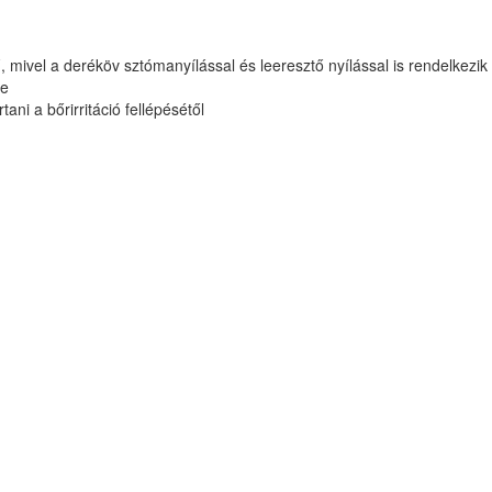
 mivel a deréköv sztómanyílással és leeresztő nyílással is rendelkezik
se
ani a bőrirritáció fellépésétől