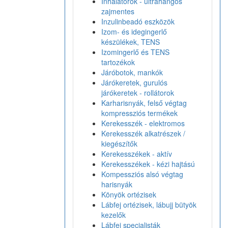
Inhalátorok - ultrahangos
zajmentes
Inzulinbeadó eszközök
Izom- és idegingerlő
készülékek, TENS
Izomingerlő és TENS
tartozékok
Járóbotok, mankók
Járókeretek, gurulós
járókeretek - rollátorok
Karharisnyák, felső végtag
kompressziós termékek
Kerekesszék - elektromos
Kerekesszék alkatrészek /
kiegészítők
Kerekesszékek - aktív
Kerekesszékek - kézi hajtású
Kompessziós alsó végtag
harisnyák
Könyök ortézisek
Lábfej ortézisek, lábujj bütyök
kezelők
Lábfej specialisták