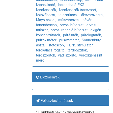
kapaszkodó,
hordozható EKG,
kerekesszék,
kerekesszék transzport,
kötözőkocsi,
kötszerkocsi,
lábszárszoritó,
Mayo asztal,
műszerasztal,
nővér
fonendoscop,
orvosi bútorzat,
orvosi
műszer,
orvosi rendelő bútorzat,
oxigén
koncentrátorok,
párásítók,
párologtatók,
pulzoximéter,
pusoximeter,
Sonnenburg
asztal,
stetoscop,
TENS stimulátor,
térdkalács rögzítő,
térdrögzítők,
térdszorítók,
vádliszorító,
véroxigénszint
mérő,
Előzmények
Fejlesztési tanácsok
* Elküldheti nekünk webáruházunkkal