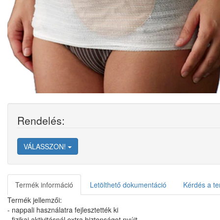
Rendelés:
VÁLASSZON!
Termék információ
Letölthető dokumentáció
Kérdés a te
Termék jellemzői:
- nappali használatra fejlesztették ki
- fizikai aktivitásnál extra biztonságot nyújt