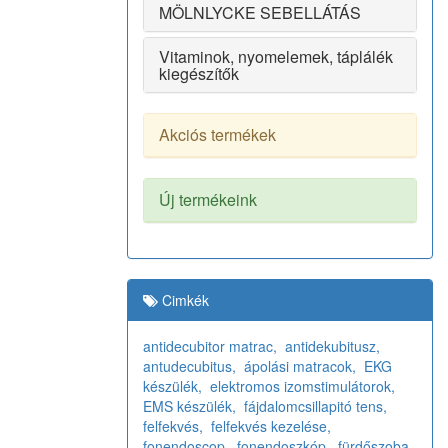
MÖLNLYCKE SEBELLÁTÁS
Vitaminok, nyomelemek, táplálék
kiegészítők
Akciós termékek
Új termékeink
Cimkék
antidecubitor matrac,
antidekubitusz,
antudecubitus,
ápolási matracok,
EKG
készülék,
elektromos izomstimulátorok,
EMS készülék,
fájdalomcsillapitó tens,
felfekvés,
felfekvés kezelése,
fonendoscop,
fonendoszkóp,
fürdőszoba