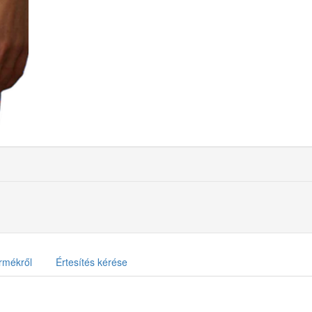
rmékről
Értesítés kérése