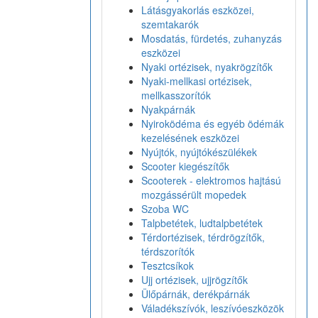
Látásgyakorlás eszközei,
szemtakarók
Mosdatás, fürdetés, zuhanyzás
eszközei
Nyaki ortézisek, nyakrögzítők
Nyaki-mellkasi ortézisek,
mellkasszorítók
Nyakpárnák
Nyiroködéma és egyéb ödémák
kezelésének eszközei
Nyújtók, nyújtókészülékek
Scooter kiegészítők
Scooterek - elektromos hajtású
mozgássérült mopedek
Szoba WC
Talpbetétek, ludtalpbetétek
Térdortézisek, térdrögzítők,
térdszorítók
Tesztcsíkok
Ujj ortézisek, ujjrögzítők
Ülőpárnák, derékpárnák
Váladékszívók, leszívóeszközök