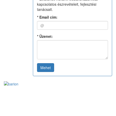
kapcsolatos észrevételeit, fejlesztési
tanácsait.
*
Email cím:
*
Üzenet:
Mehet