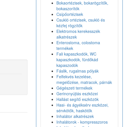
Bokaortézisek, bokarögzítők,
bokaszorítók
Csípőortézisek
Csukló ortézisek, csukló és
kézfej rögzítők
Elektromos kerekesszék
alkatrészek
Enterostoma, colostoma
termékek
Fali kapaszkodók, WC
kapaszkodók, fürdőkád
kapaszodók
Fáslik, rugalmas pólyák
Felfekvés kezelése,
megelőzése, matracok, párnák
Gégészeti termékek
Gerincnyújtás eszközei
Hallást segítő eszközök
Hasi- és ágyéksérv eszközei,
sérvkötők, haskötők
Inhalátor alkatrészek
Inhalátorok - kompresszoros