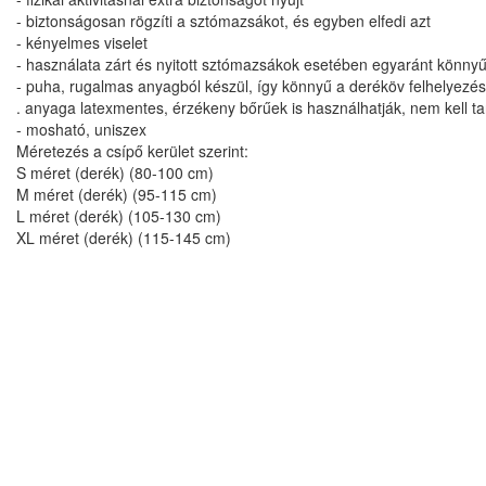
- biztonságosan rögzíti a sztómazsákot, és egyben elfedi azt
- kényelmes viselet
- használata zárt és nyitott sztómazsákok esetében egyaránt könnyű,
- puha, rugalmas anyagból készül, így könnyű a deréköv felhelyezé
. anyaga latexmentes, érzékeny bőrűek is használhatják, nem kell tart
- mosható, uniszex
Méretezés a csípő kerület szerint:
S méret (derék) (80-100 cm)
M méret (derék) (95-115 cm)
L méret (derék) (105-130 cm)
XL méret (derék) (115-145 cm)