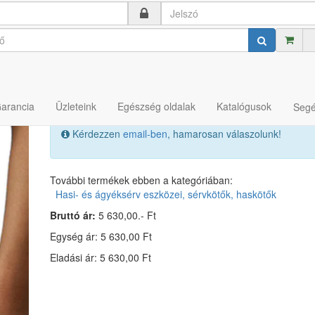
 sérvkötők, haskötők
Classic deréköv
Garancia
Üzleteink
Egészség oldalak
Katalógusok
Segé
Kérdezzen
email-ben
, hamarosan válaszolunk!
További termékek ebben a kategóriában:
Hasi- és ágyéksérv eszközei, sérvkötők, haskötők
Bruttó ár:
5 630,00.- Ft
Egység ár: 5 630,00 Ft
Eladási ár: 5 630,00 Ft