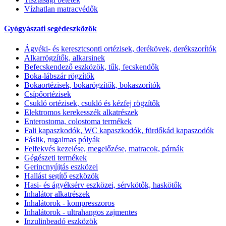
Vízhatlan matracvédők
Gyógyászati segédeszközök
Ágyéki- és keresztcsonti ortézisek, derékövek, derékszorítók
Alkarrögzítők, alkarsinek
Befecskendező eszközök, tűk, fecskendők
Boka-lábszár rögzítők
Bokaortézisek, bokarögzítők, bokaszorítók
Csípőortézisek
Csukló ortézisek, csukló és kézfej rögzítők
Elektromos kerekesszék alkatrészek
Enterostoma, colostoma termékek
Fali kapaszkodók, WC kapaszkodók, fürdőkád kapaszodók
Fáslik, rugalmas pólyák
Felfekvés kezelése, megelőzése, matracok, párnák
Gégészeti termékek
Gerincnyújtás eszközei
Hallást segítő eszközök
Hasi- és ágyéksérv eszközei, sérvkötők, haskötők
Inhalátor alkatrészek
Inhalátorok - kompresszoros
Inhalátorok - ultrahangos zajmentes
Inzulinbeadó eszközök