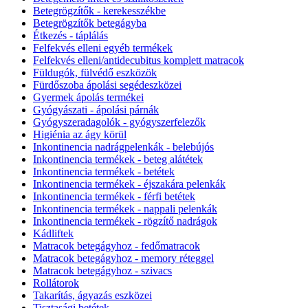
Betegrögzítők - kerekesszékbe
Betegrögzítők betegágyba
Étkezés - táplálás
Felfekvés elleni egyéb termékek
Felfekvés elleni/antidecubitus komplett matracok
Füldugók, fülvédő eszközök
Fürdőszoba ápolási segédeszközei
Gyermek ápolás termékei
Gyógyászati - ápolási párnák
Gyógyszeradagolók - gyógyszerfelezők
Higiénia az ágy körül
Inkontinencia nadrágpelenkák - belebújós
Inkontinencia termékek - beteg alátétek
Inkontinencia termékek - betétek
Inkontinencia termékek - éjszakára pelenkák
Inkontinencia termékek - férfi betétek
Inkontinencia termékek - nappali pelenkák
Inkontinencia termékek - rögzítő nadrágok
Kádliftek
Matracok betegágyhoz - fedőmatracok
Matracok betegágyhoz - memory réteggel
Matracok betegágyhoz - szivacs
Rollátorok
Takarítás, ágyazás eszközei
Tisztasági betétek