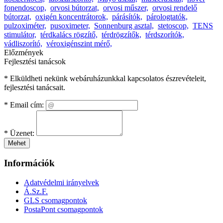
fonendoscop,
orvosi bútorzat,
orvosi műszer,
orvosi rendelő
bútorzat,
oxigén koncentrátorok,
párásítók,
párologtatók,
pulzoximéter,
pusoximeter,
Sonnenburg asztal,
stetoscop,
TENS
stimulátor,
térdkalács rögzítő,
térdrögzítők,
térdszorítók,
vádliszorító,
véroxigénszint mérő,
Előzmények
Fejlesztési tanácsok
* Elküldheti nekünk webáruházunkkal kapcsolatos észrevételeit,
fejlesztési tanácsait.
*
Email cím:
*
Üzenet:
Mehet
Információk
Adatvédelmi irányelvek
Á.Sz.F.
GLS csomagpontok
PostaPont csomagpontok