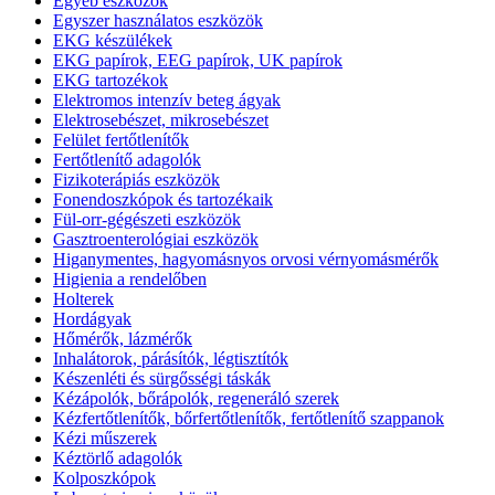
Egyéb eszközök
Egyszer használatos eszközök
EKG készülékek
EKG papírok, EEG papírok, UK papírok
EKG tartozékok
Elektromos intenzív beteg ágyak
Elektrosebészet, mikrosebészet
Felület fertőtlenítők
Fertőtlenítő adagolók
Fizikoterápiás eszközök
Fonendoszkópok és tartozékaik
Fül-orr-gégészeti eszközök
Gasztroenterológiai eszközök
Higanymentes, hagyomásnyos orvosi vérnyomásmérők
Higienia a rendelőben
Holterek
Hordágyak
Hőmérők, lázmérők
Inhalátorok, párásítók, légtisztítók
Készenléti és sürgősségi táskák
Kézápolók, bőrápolók, regeneráló szerek
Kézfertőtlenítők, bőrfertőtlenítők, fertőtlenítő szappanok
Kézi műszerek
Kéztörlő adagolók
Kolposzkópok