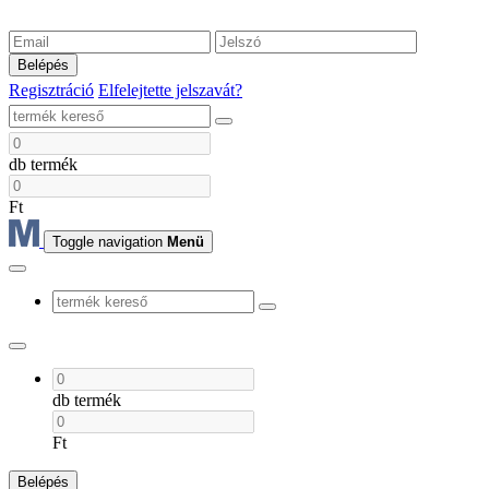
Belépés
Regisztráció
Elfelejtette jelszavát?
db termék
Ft
Toggle navigation
Menü
db termék
Ft
Belépés