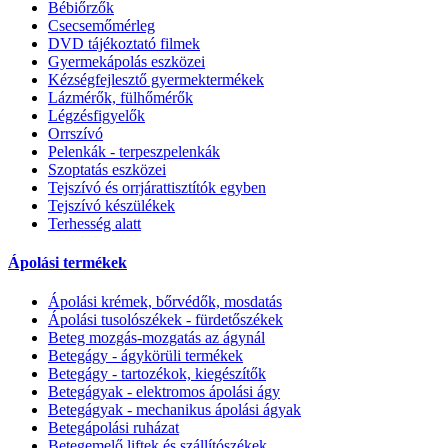
Bébiőrzők
Csecsemőmérleg
DVD tájékoztató filmek
Gyermekápolás eszközei
Kézségfejlesztő gyermektermékek
Lázmérők, fülhőmérők
Légzésfigyelők
Orrszívó
Pelenkák - terpeszpelenkák
Szoptatás eszközei
Tejszívó és orrjárattisztítók egyben
Tejszívó készülékek
Terhesség alatt
Ápolási termékek
Ápolási krémek, bőrvédők, mosdatás
Ápolási tusolószékek - fürdetőszékek
Beteg mozgás-mozgatás az ágynál
Betegágy - ágykörüli termékek
Betegágy - tartozékok, kiegészítők
Betegágyak - elektromos ápolási ágy
Betegágyak - mechanikus ápolási ágyak
Betegápolási ruházat
Betegemelő liftek és szállítószékek