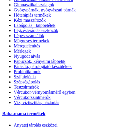
Gimnasztikai szalagok
Gyógypárnák, gyógyászati párnák
Hőterápiás termékek
Kézi masszírozók
Lábápolás - talpbetétek
Légzésterápiás eszközök
Lépéssszámlálók
Mágneses termékek
Méregtelenítés
Mérlegek
Nyugodt alvás
Papucsok, kényelmi lábbelik
Párásító, párologtató készülékek
Probiotikumok
Szájhigiénia
Szépségápolás
Testzsírmérők
Vércukor-vérnyomásmérő egyben
Vércukorszintmérők
Víz, víztisztítás, háztartás
Baba-mama termékek
Anyatej tárolás eszközei