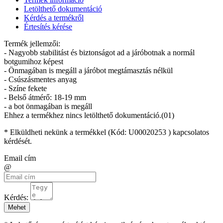
Letölthető dokumentáció
Kérdés a termékről
Értesítés kérése
Termék jellemzői:
- Nagyobb stabilitást és biztonságot ad a járóbotnak a normál
botgumihoz képest
- Önmagában is megáll a járóbot megtámasztás nélkül
- Csúszásmentes anyag
- Színe fekete
- Belső átmérő: 18-19 mm
- a bot önmagában is megáll
Ehhez a termékhez nincs letölthető dokumentáció.(01)
* Elküldheti nekünk a termékkel (Kód:
U00020253
) kapcsolatos
kérdését.
Email cím
@
Kérdés:
Mehet