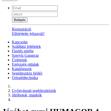
Belépés
Regisztráció
Elfelejtette jelszavát?
Kapcsolat
Szállítási feltételek
Fizetés módja
Szervíz Garancia
Üzleteink
Egészség oldalak
Katalógusok
Segédeszköz bérlés
Ortopédtechnika
Gyógyászati segédeszközök
Járóbotok, mankók