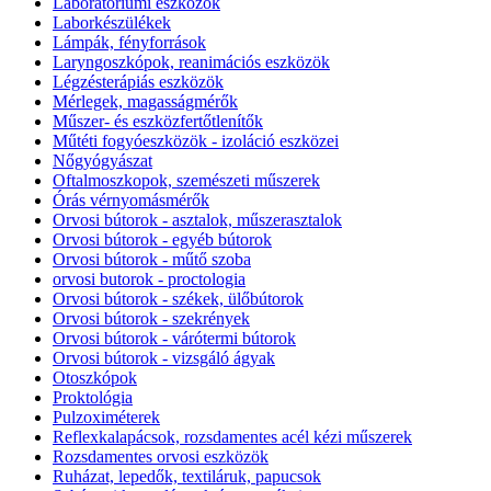
Laboratoriumi eszközök
Laborkészülékek
Lámpák, fényforrások
Laryngoszkópok, reanimációs eszközök
Légzésterápiás eszközök
Mérlegek, magasságmérők
Műszer- és eszközfertőtlenítők
Műtéti fogyóeszközök - izoláció eszközei
Nőgyógyászat
Oftalmoszkopok, szemészeti műszerek
Órás vérnyomásmérők
Orvosi bútorok - asztalok, műszerasztalok
Orvosi bútorok - egyéb bútorok
Orvosi bútorok - műtő szoba
orvosi butorok - proctologia
Orvosi bútorok - székek, ülőbútorok
Orvosi bútorok - szekrények
Orvosi bútorok - várótermi bútorok
Orvosi bútorok - vizsgáló ágyak
Otoszkópok
Proktológia
Pulzoximéterek
Reflexkalapácsok, rozsdamentes acél kézi műszerek
Rozsdamentes orvosi eszközök
Ruházat, lepedők, textiláruk, papucsok