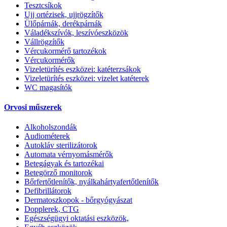
Tesztcsíkok
Ujj ortézisek, ujjrögzítők
Ülőpárnák, derékpárnák
Váladékszívók, leszívóeszközök
Vállrögzítők
Vércukormérő tartozékok
Vércukormérők
Vizeletürítés eszközei: katéterzsákok
Vizeletürítés eszközei: vizelet katéterek
WC magasítók
Orvosi műszerek
Alkoholszondák
Audiométerek
Autokláv sterilizátorok
Automata vérnyomásmérők
Betegágyak és tartozékai
Betegörző monitorok
Bőrfertőtlenítők, nyálkahártyafertőtlenítők
Defibrillátorok
Dermatoszkopok - bőrgyógyászat
Dopplerek, CTG
Egészségügyi oktatási eszközök,