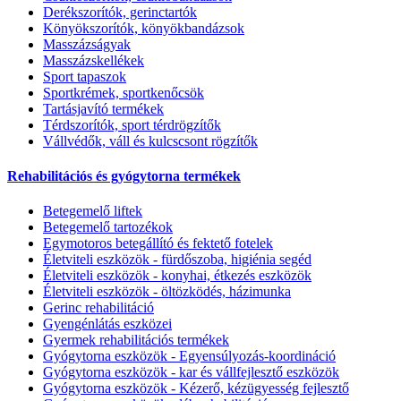
Derékszorítók, gerinctartók
Könyökszorítók, könyökbandázsok
Masszázságyak
Masszázskellékek
Sport tapaszok
Sportkrémek, sportkenőcsök
Tartásjavító termékek
Térdszorítók, sport térdrögzítők
Vállvédők, váll és kulcscsont rögzítők
Rehabilitációs és gyógytorna termékek
Betegemelő liftek
Betegemelő tartozékok
Egymotoros betegállító és fektető fotelek
Életviteli eszközök - fürdőszoba, higiénia segéd
Életviteli eszközök - konyhai, étkezés eszközök
Életviteli eszközök - öltözködés, házimunka
Gerinc rehabilitáció
Gyengénlátás eszközei
Gyermek rehabilitációs termékek
Gyógytorna eszközök - Egyensúlyozás-koordináció
Gyógytorna eszközök - kar és vállfejlesztő eszközök
Gyógytorna eszközök - Kézerő, kézügyesség fejlesztő