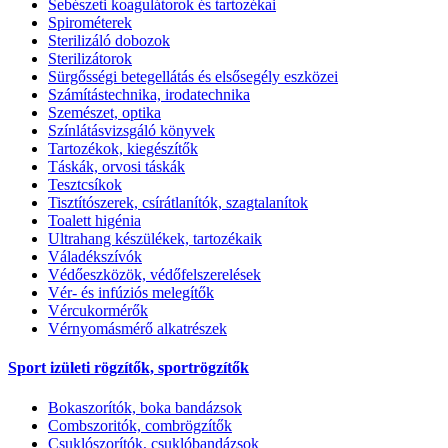
Sebészeti koagulátorok és tartozékai
Spirométerek
Sterilizáló dobozok
Sterilizátorok
Sürgősségi betegellátás és elsősegély eszközei
Számítástechnika, irodatechnika
Szemészet, optika
Színlátásvizsgáló könyvek
Tartozékok, kiegészítők
Táskák, orvosi táskák
Tesztcsíkok
Tisztítószerek, csírátlanítók, szagtalanítok
Toalett higénia
Ultrahang készülékek, tartozékaik
Váladékszívók
Védőeszközök, védőfelszerelések
Vér- és infúziós melegítők
Vércukormérők
Vérnyomásmérő alkatrészek
Sport izületi rögzítők, sportrögzítők
Bokaszorítók, boka bandázsok
Combszoritók, combrögzítők
Csuklószorítók, csuklóbandázsok