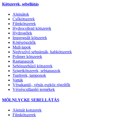
Kötszerek, sebellátás
Alginátok
Csőkötszerek
Filmkötszerek
Hydrocolloid kötszerek
Hydrogélek
Impregnált kötszerek
Kötésrögzítők
Mull-lapok
Nedvszívó sebpárnák, habkötszerek
Polimer kötszerek
Ragtapaszok
Sebösszehúzó kötszerek
Szigetkötszerek, sebtapaszok
Tupferek, tamponok
Vatták
Vénakanül-, vénás eszköz rögzítők
Vérzéscsillapító termékek
MÖLNLYCKE SEBELLÁTÁS
Alginát kotszerek
Filmkötszerek