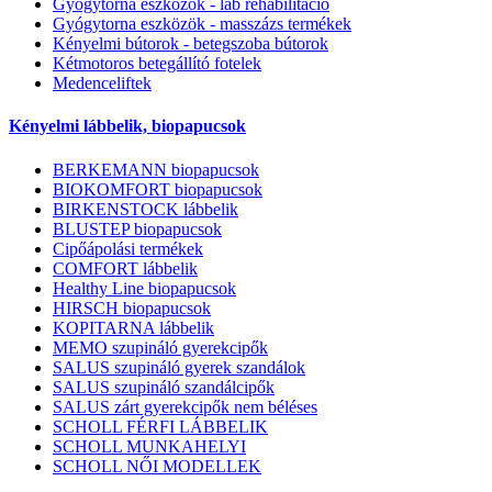
Gyógytorna eszközök - láb rehabilitáció
Gyógytorna eszközök - masszázs termékek
Kényelmi bútorok - betegszoba bútorok
Kétmotoros betegállító fotelek
Medenceliftek
Kényelmi lábbelik, biopapucsok
BERKEMANN biopapucsok
BIOKOMFORT biopapucsok
BIRKENSTOCK lábbelik
BLUSTEP biopapucsok
Cipőápolási termékek
COMFORT lábbelik
Healthy Line biopapucsok
HIRSCH biopapucsok
KOPITARNA lábbelik
MEMO szupináló gyerekcipők
SALUS szupináló gyerek szandálok
SALUS szupináló szandálcipők
SALUS zárt gyerekcipők nem béléses
SCHOLL FÉRFI LÁBBELIK
SCHOLL MUNKAHELYI
SCHOLL NŐI MODELLEK