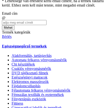
* Lehetősége van értesítést kérni email címére, ha a termék raktárra
kerül. Ehhez nem kell mást tennie, mint megadni email címét.
Email cím
@
Mehet
Termék kategóriák
Bérlés
Egészségmegőrző termékek
Alakformálás, tartásjavítás
Automata felkaros vérnyomásmérők
Chi készülékek
Csuklós vérnyomásmérők
DVD tájékoztató filmek
Egészségügyi matracok
Elektromos masszírozók
Fájdalomcsillapítás
Félautomata felkaros vérnyomásmérők
Fémszálas textíliák és reztermékek
Fényterápiás eszközök
Fittness
Gimnasztikai labdák és termékek