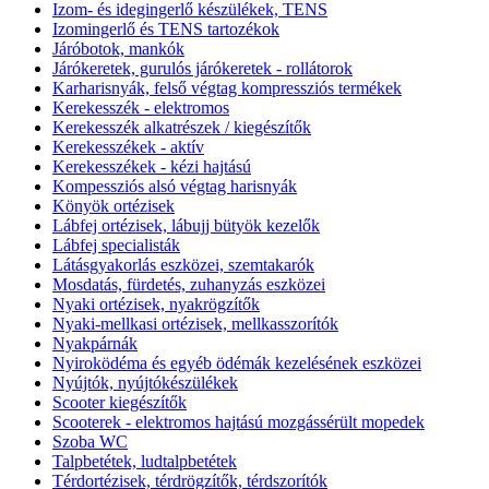
Izom- és idegingerlő készülékek, TENS
Izomingerlő és TENS tartozékok
Járóbotok, mankók
Járókeretek, gurulós járókeretek - rollátorok
Karharisnyák, felső végtag kompressziós termékek
Kerekesszék - elektromos
Kerekesszék alkatrészek / kiegészítők
Kerekesszékek - aktív
Kerekesszékek - kézi hajtású
Kompessziós alsó végtag harisnyák
Könyök ortézisek
Lábfej ortézisek, lábujj bütyök kezelők
Lábfej specialisták
Látásgyakorlás eszközei, szemtakarók
Mosdatás, fürdetés, zuhanyzás eszközei
Nyaki ortézisek, nyakrögzítők
Nyaki-mellkasi ortézisek, mellkasszorítók
Nyakpárnák
Nyiroködéma és egyéb ödémák kezelésének eszközei
Nyújtók, nyújtókészülékek
Scooter kiegészítők
Scooterek - elektromos hajtású mozgássérült mopedek
Szoba WC
Talpbetétek, ludtalpbetétek
Térdortézisek, térdrögzítők, térdszorítók