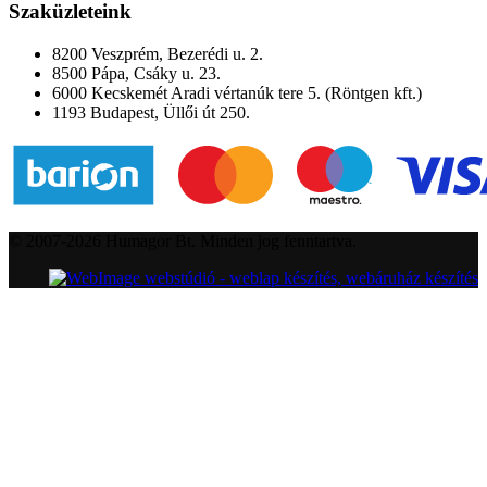
Szaküzleteink
8200 Veszprém, Bezerédi u. 2.
8500 Pápa, Csáky u. 23.
6000 Kecskemét Aradi vértanúk tere 5. (Röntgen kft.)
1193 Budapest, Üllői út 250.
© 2007-2026 Humagor Bt. Minden jog fenntartva.