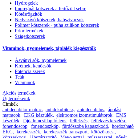
Hydrogelek
Impregnál kötszerek a fertőzött sebre
Kötésrögzítők
Nedvszívó kötszerek, habszivacsok
Polimer kötszerek - puha szilikon kötszerek
Prior termékek
Szigetkötszerek
Vitaminok, nyomelemek, táplálék kiegészítők
Ásványi sók, nyomelemek
Krémek, kenőcsök
Potencia szerek
Teák
Vitaminok
Akciós termékek
Új termékeink
Cimkék
antidecubitor matrac,
antidekubitusz,
antudecubitus,
ápolási
matracok,
EKG készülék,
elektromos izomstimulátorok,
EMS
készülék,
fájdalomcsillapitó tens,
felfekvés,
felfekvés kezelése,
fonendoscop,
fonendoszkóp,
fürdőszoba kapaszkodó,
hordozható
EKG,
kerekesszék,
kerekesszék transzport,
kötözőkocsi,
kötszerkocsi,
lábszárszoritó,
Mayo asztal,
műszerasztal,
nővér