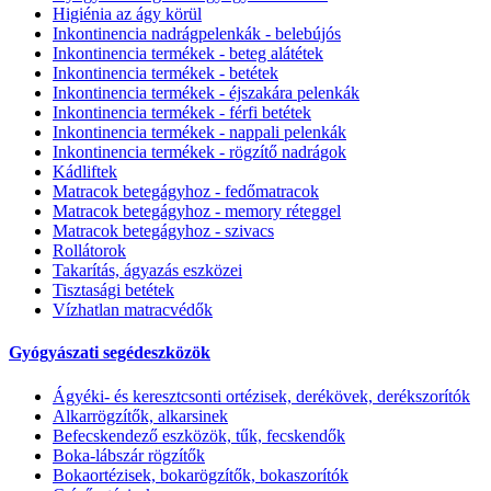
Higiénia az ágy körül
Inkontinencia nadrágpelenkák - belebújós
Inkontinencia termékek - beteg alátétek
Inkontinencia termékek - betétek
Inkontinencia termékek - éjszakára pelenkák
Inkontinencia termékek - férfi betétek
Inkontinencia termékek - nappali pelenkák
Inkontinencia termékek - rögzítő nadrágok
Kádliftek
Matracok betegágyhoz - fedőmatracok
Matracok betegágyhoz - memory réteggel
Matracok betegágyhoz - szivacs
Rollátorok
Takarítás, ágyazás eszközei
Tisztasági betétek
Vízhatlan matracvédők
Gyógyászati segédeszközök
Ágyéki- és keresztcsonti ortézisek, derékövek, derékszorítók
Alkarrögzítők, alkarsinek
Befecskendező eszközök, tűk, fecskendők
Boka-lábszár rögzítők
Bokaortézisek, bokarögzítők, bokaszorítók