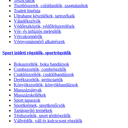
Tesztcsíkok
Tisztítószerek, csírátlanítók, szagtalanítok
Toalett higénia
Ultrahang készülékek, tartozékaik
Váladékszívók
Védőeszközök, védőfelszerelések
Vér- és infúziós melegítők
Vércukormérők
Vérnyomásmérő alkatrészek
Sport izületi rögzítők, sportrögzítők
Bokaszorítók, boka bandázsok
Combszoritók, combrögzítők
Csuklószorítók, csuklóbandázsok
Derékszorítók, gerinctartók
Könyökszorítók, könyökbandázsok
Masszázságyak
Masszázskellékek
Sport tapaszok
Sportkrémek, sportkenőcsök
Tartásjavító termékek
Térdszorítók, sport térdrögzítők
Vállvédők, váll és kulcscsont rögzítők