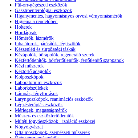
Fül-orr-gégészeti eszközök
Gasztroenterológiai eszközök
Higanymentes, hagyomásnyos orvosi vérnyomásmérők
Higienia a rendelőben
Holterek
Hordágyak
Hőmérők, lázmérők
Inhalátorok, párásítók, légtisztítók
Készenléti és sürgősségi táskák
Kézápolók, bőrápolók, regeneráló szerek
Kézfertőtlenítők, bőrfertőtlenítők, fertőtlenítő szappanok
Kézi műszerek
Kéztörlő adagolók
Kolposzkópok
Laboratoriumi eszközök
Laborkészülékek
Lámpák, fényforrások
Laryngoszkópok, reanimációs eszközök
Légzésterápiás eszközök
Mérlegek, magasságmérők
Műszer- és eszközfertőtlenítők
Műtéti fogyóeszközök - izoláció eszközei
Nőgyógyászat
Oftalmoszkopok, szemészeti műszerek
Órás vérnyomásmérők