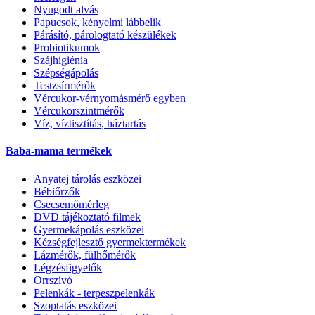
Nyugodt alvás
Papucsok, kényelmi lábbelik
Párásító, párologtató készülékek
Probiotikumok
Szájhigiénia
Szépségápolás
Testzsírmérők
Vércukor-vérnyomásmérő egyben
Vércukorszintmérők
Víz, víztisztítás, háztartás
Baba-mama termékek
Anyatej tárolás eszközei
Bébiőrzők
Csecsemőmérleg
DVD tájékoztató filmek
Gyermekápolás eszközei
Kézségfejlesztő gyermektermékek
Lázmérők, fülhőmérők
Légzésfigyelők
Orrszívó
Pelenkák - terpeszpelenkák
Szoptatás eszközei