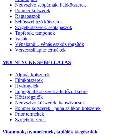
Nedvszívó sebpárnák, habkötszerek
Polimer kötszerek
Ragtapaszok
Sebösszehúzó kötszerek
Szigetkötszerek, sebtapaszok
Tupferek, tamponok
Vatták
Vénakanül-, vénás eszköz rögzítők
Vérzéscsillapító termékek
MÖLNLYCKE SEBELLÁTÁS
Alginát kotszerek
Filmkötszerek
Hydrogelek
Impregnál kötszerek a fertőzött sebre
Kötésrögzítők
Nedvszívó kötszerek, habszivacsok
Polimer kötszerek - puha szilikon kötszerek
Prior termékek
Szigetkötszerek
Vitaminok, nyomelemek, táplálék kiegészítők