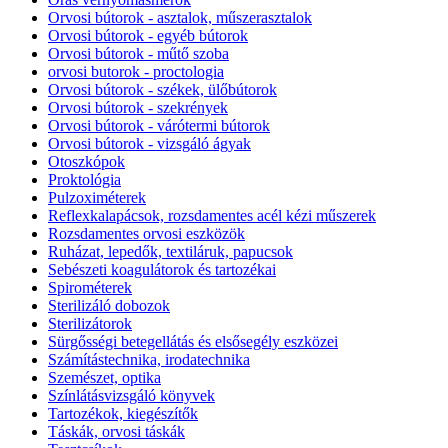
Orvosi bútorok - asztalok, műszerasztalok
Orvosi bútorok - egyéb bútorok
Orvosi bútorok - műtő szoba
orvosi butorok - proctologia
Orvosi bútorok - székek, ülőbútorok
Orvosi bútorok - szekrények
Orvosi bútorok - várótermi bútorok
Orvosi bútorok - vizsgáló ágyak
Otoszkópok
Proktológia
Pulzoximéterek
Reflexkalapácsok, rozsdamentes acél kézi műszerek
Rozsdamentes orvosi eszközök
Ruházat, lepedők, textiláruk, papucsok
Sebészeti koagulátorok és tartozékai
Spirométerek
Sterilizáló dobozok
Sterilizátorok
Sürgősségi betegellátás és elsősegély eszközei
Számítástechnika, irodatechnika
Szemészet, optika
Színlátásvizsgáló könyvek
Tartozékok, kiegészítők
Táskák, orvosi táskák