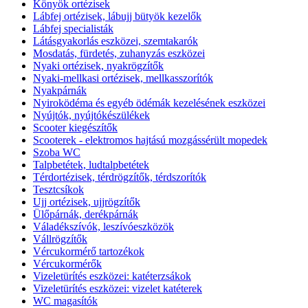
Könyök ortézisek
Lábfej ortézisek, lábujj bütyök kezelők
Lábfej specialisták
Látásgyakorlás eszközei, szemtakarók
Mosdatás, fürdetés, zuhanyzás eszközei
Nyaki ortézisek, nyakrögzítők
Nyaki-mellkasi ortézisek, mellkasszorítók
Nyakpárnák
Nyiroködéma és egyéb ödémák kezelésének eszközei
Nyújtók, nyújtókészülékek
Scooter kiegészítők
Scooterek - elektromos hajtású mozgássérült mopedek
Szoba WC
Talpbetétek, ludtalpbetétek
Térdortézisek, térdrögzítők, térdszorítók
Tesztcsíkok
Ujj ortézisek, ujjrögzítők
Ülőpárnák, derékpárnák
Váladékszívók, leszívóeszközök
Vállrögzítők
Vércukormérő tartozékok
Vércukormérők
Vizeletürítés eszközei: katéterzsákok
Vizeletürítés eszközei: vizelet katéterek
WC magasítók