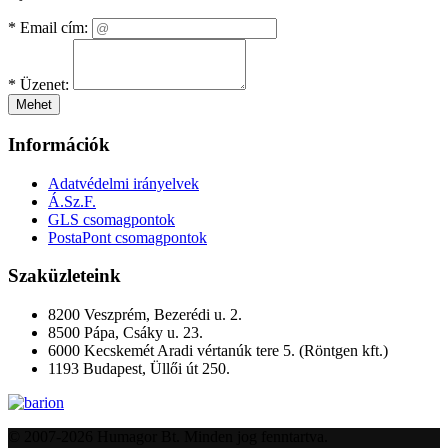
*
Email cím:
*
Üzenet:
Mehet
Információk
Adatvédelmi irányelvek
Á.Sz.F.
GLS csomagpontok
PostaPont csomagpontok
Szaküzleteink
8200 Veszprém, Bezerédi u. 2.
8500 Pápa, Csáky u. 23.
6000 Kecskemét Aradi vértanúk tere 5. (Röntgen kft.)
1193 Budapest, Üllői út 250.
© 2007-2026 Humagor Bt. Minden jog fenntartva.