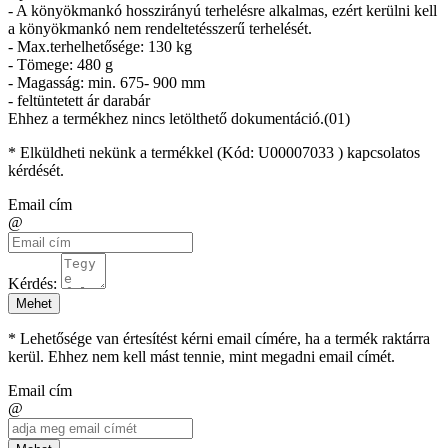
- A könyökmankó hosszirányú terhelésre alkalmas, ezért kerülni kell
a könyökmankó nem rendeltetésszerű terhelését.
- Max.terhelhetősége: 130 kg
- Tömege: 480 g
- Magasság: min. 675- 900 mm
- feltüntetett ár darabár
Ehhez a termékhez nincs letölthető dokumentáció.(01)
* Elküldheti nekünk a termékkel (Kód:
U00007033
) kapcsolatos
kérdését.
Email cím
@
Kérdés:
Mehet
* Lehetősége van értesítést kérni email címére, ha a termék raktárra
kerül. Ehhez nem kell mást tennie, mint megadni email címét.
Email cím
@