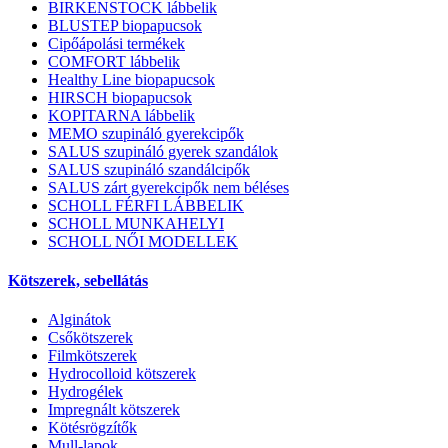
BIRKENSTOCK lábbelik
BLUSTEP biopapucsok
Cipőápolási termékek
COMFORT lábbelik
Healthy Line biopapucsok
HIRSCH biopapucsok
KOPITARNA lábbelik
MEMO szupináló gyerekcipők
SALUS szupináló gyerek szandálok
SALUS szupináló szandálcipők
SALUS zárt gyerekcipők nem béléses
SCHOLL FÉRFI LÁBBELIK
SCHOLL MUNKAHELYI
SCHOLL NŐI MODELLEK
Kötszerek, sebellátás
Alginátok
Csőkötszerek
Filmkötszerek
Hydrocolloid kötszerek
Hydrogélek
Impregnált kötszerek
Kötésrögzítők
Mull-lapok