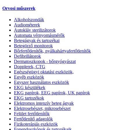
Orvosi műszerek
Alkoholszondák
Audiométerek
Autokláv sterilizátorok
Automata vérnyomásmérők
Betegágyak és tartozékai
Betegörző monitorok
Bőrfertőtlenítők, nyálkahártyafertőtlenítők
Defibrillátorok
Dermatoszkopok - bőrgyógyászat
Dopplerek, CTG
Egészségügyi oktatási eszközök,
Egyéb eszközök
Egyszer használatos eszközök
EKG készülékek
EKG papírok, EEG papírok, UK papírok
EKG tartozékok
Elektromos intenzív beteg ágyak
Elektrosebészet, mikrosebészet
Felület fertőtlenítők
Fertőtlenítő adagolók
Fizikoterápiás eszközök
Fonendoszkópok és tartozékaik