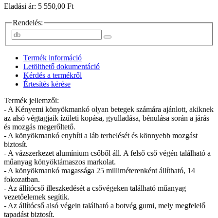
Eladási ár: 5 550,00 Ft
Rendelés:
Termék információ
Letölthető dokumentáció
Kérdés a termékről
Értesítés kérése
Termék jellemzői:
- A Kényemi könyökmankó olyan betegek számára ajánlott, akiknek
az alsó végtagjaik ízületi kopása, gyulladása, bénulása során a járás
és mozgás megerőltető.
- A könyökmankó enyhíti a láb terhelését és könnyebb mozgást
biztosít.
- A vázszerkezet alumínium csőből áll. A felső cső végén található a
műanyag könyöktámaszos markolat.
- A könyökmankó magassága 25 milliméterenként állítható, 14
fokozatban.
- Az állítócső illeszkedését a csővégeken található műanyag
vezetőelemek segítik.
- Az állítócső alsó végein található a botvég gumi, mely megfelelő
tapadást biztosít.