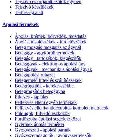
Tejszívó és orrjárattisztítók egyben
Tejszívó készülékek
Terhesség alatt
Ápolási termékek
Ápolási krémek, bőrvédők, mosdatás
Ápolási tusolószékek - fürdetőszékek
Beteg mozgás-mozgatás az ágynál
Betegágy - ágykörüli termékek
Betegágy - tartozékok, kiegészítők
Betegágyak - elektromos ápolási ágy
Betegágyak - mechanikus ápolási ágyak
Betegápolási ruházat
Betegemelő liftek és szállítószékek
Betegrögzítők - kerekesszékbe
Betegrögzítők betegágyba
Étkezés - táplálás
Felfekvés elleni egyéb termékek
Felfekvés elleni/antidecubitus komplett matracok
Füldugók, fülvédő eszközök
Fürdőszoba ápolási segédeszközei
Gyermek ápolás termékei
Gyógyászati - ápolási párnák
Gyógyszeradagolók - gyógyszerfelezők