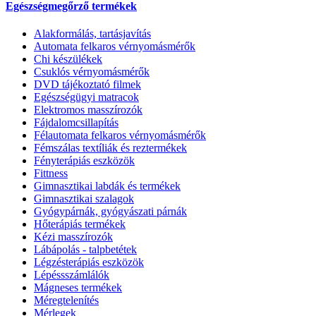
Egészségmegőrző termékek
Alakformálás, tartásjavítás
Automata felkaros vérnyomásmérők
Chi készülékek
Csuklós vérnyomásmérők
DVD tájékoztató filmek
Egészségügyi matracok
Elektromos masszírozók
Fájdalomcsillapítás
Félautomata felkaros vérnyomásmérők
Fémszálas textíliák és reztermékek
Fényterápiás eszközök
Fittness
Gimnasztikai labdák és termékek
Gimnasztikai szalagok
Gyógypárnák, gyógyászati párnák
Hőterápiás termékek
Kézi masszírozók
Lábápolás - talpbetétek
Légzésterápiás eszközök
Lépéssszámlálók
Mágneses termékek
Méregtelenítés
Mérlegek