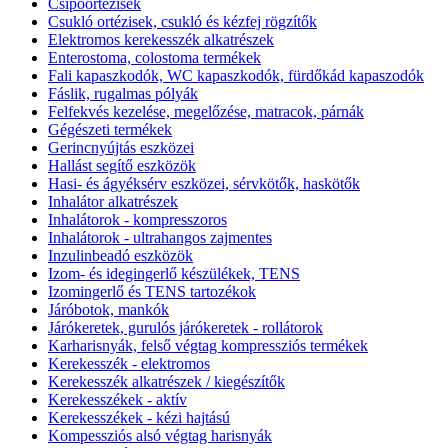
Csípőortézisek
Csukló ortézisek, csukló és kézfej rögzítők
Elektromos kerekesszék alkatrészek
Enterostoma, colostoma termékek
Fali kapaszkodók, WC kapaszkodók, fürdőkád kapaszodók
Fáslik, rugalmas pólyák
Felfekvés kezelése, megelőzése, matracok, párnák
Gégészeti termékek
Gerincnyújtás eszközei
Hallást segítő eszközök
Hasi- és ágyéksérv eszközei, sérvkötők, haskötők
Inhalátor alkatrészek
Inhalátorok - kompresszoros
Inhalátorok - ultrahangos zajmentes
Inzulinbeadó eszközök
Izom- és idegingerlő készülékek, TENS
Izomingerlő és TENS tartozékok
Járóbotok, mankók
Járókeretek, gurulós járókeretek - rollátorok
Karharisnyák, felső végtag kompressziós termékek
Kerekesszék - elektromos
Kerekesszék alkatrészek / kiegészítők
Kerekesszékek - aktív
Kerekesszékek - kézi hajtású
Kompessziós alsó végtag harisnyák