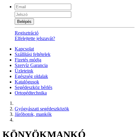
Belépés
Regisztráció
Elfelejtette jelszavát?
Kapcsolat
Szállítási feltételek
Fizetés módja
Szervíz Garancia
Üzleteink
Egészség oldalak
Katalógusok
Segédeszköz bérlés
Ortopédtechnika
Gyógyászati segédeszközök
Járóbotok, mankók
KÖNYÖKMANKÓ