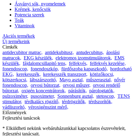
Ásványi sók, nyomelemek
Krémek, kenőcsök
Potencia szerek
Teák
Vitaminok
Akciós termékek
Új termékeink
Cimkék
antidecubitor matrac,
antidekubitusz,
antudecubitus,
ápolási
matracok,
EKG készülék,
elektromos izomstimulátorok,
EMS
készülék,
fájdalomcsillapitó tens,
felfekvés,
felfekvés kezelése,
fonendoscop,
fonendoszkóp,
fürdőszoba kapaszkodó,
hordozható
EKG,
kerekesszék,
kerekesszék transzport,
kötözőkocsi,
kötszerkocsi,
lábszárszoritó,
Mayo asztal,
műszerasztal,
nővér
fonendoscop,
orvosi bútorzat,
orvosi műszer,
orvosi rendelő
bútorzat,
oxigén koncentrátorok,
párásítók,
párologtatók,
pulzoximéter,
pusoximeter,
Sonnenburg asztal,
stetoscop,
TENS
stimulátor,
térdkalács rögzítő,
térdrögzítők,
térdszorítók,
vádliszorító,
véroxigénszint mérő,
Előzmények
Fejlesztési tanácsok
* Elküldheti nekünk webáruházunkkal kapcsolatos észrevételeit,
fejlesztési tanácsait.