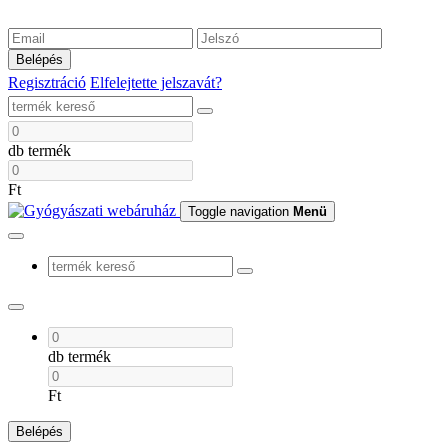
Belépés
Regisztráció
Elfelejtette jelszavát?
db termék
Ft
Toggle navigation
Menü
db termék
Ft
Belépés