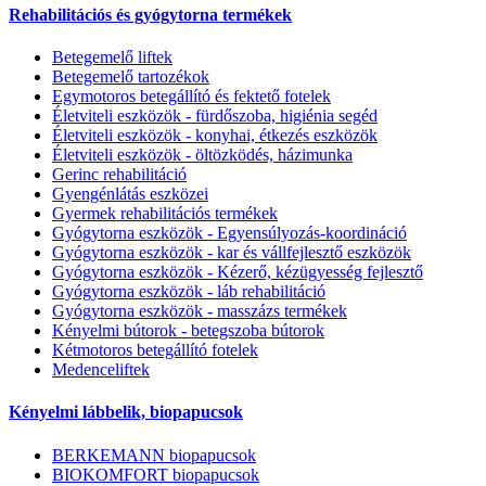
Rehabilitációs és gyógytorna termékek
Betegemelő liftek
Betegemelő tartozékok
Egymotoros betegállító és fektető fotelek
Életviteli eszközök - fürdőszoba, higiénia segéd
Életviteli eszközök - konyhai, étkezés eszközök
Életviteli eszközök - öltözködés, házimunka
Gerinc rehabilitáció
Gyengénlátás eszközei
Gyermek rehabilitációs termékek
Gyógytorna eszközök - Egyensúlyozás-koordináció
Gyógytorna eszközök - kar és vállfejlesztő eszközök
Gyógytorna eszközök - Kézerő, kézügyesség fejlesztő
Gyógytorna eszközök - láb rehabilitáció
Gyógytorna eszközök - masszázs termékek
Kényelmi bútorok - betegszoba bútorok
Kétmotoros betegállító fotelek
Medenceliftek
Kényelmi lábbelik, biopapucsok
BERKEMANN biopapucsok
BIOKOMFORT biopapucsok