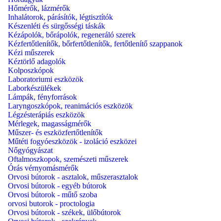
Hőmérők, lázmérők
Inhalátorok, párásítók, légtisztítók
Készenléti és sürgősségi táskák
Kézápolók, bőrápolók, regeneráló szerek
Kézfertőtlenítők, bőrfertőtlenítők, fertőtlenítő szappanok
Kézi műszerek
Kéztörlő adagolók
Kolposzkópok
Laboratoriumi eszközök
Laborkészülékek
Lámpák, fényforrások
Laryngoszkópok, reanimációs eszközök
Légzésterápiás eszközök
Mérlegek, magasságmérők
Műszer- és eszközfertőtlenítők
Műtéti fogyóeszközök - izoláció eszközei
Nőgyógyászat
Oftalmoszkopok, szemészeti műszerek
Órás vérnyomásmérők
Orvosi bútorok - asztalok, műszerasztalok
Orvosi bútorok - egyéb bútorok
Orvosi bútorok - műtő szoba
orvosi butorok - proctologia
Orvosi bútorok - székek, ülőbútorok