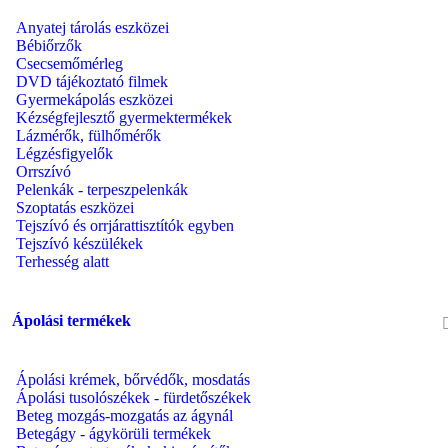
Anyatej tárolás eszközei
Bébiőrzők
Csecsemőmérleg
DVD tájékoztató filmek
Gyermekápolás eszközei
Kézségfejlesztő gyermektermékek
Lázmérők, fülhőmérők
Légzésfigyelők
Orrszívó
Pelenkák - terpeszpelenkák
Szoptatás eszközei
Tejszívó és orrjárattisztítók egyben
Tejszívó készülékek
Terhesség alatt
Ápolási termékek
Ápolási krémek, bőrvédők, mosdatás
Ápolási tusolószékek - fürdetőszékek
Beteg mozgás-mozgatás az ágynál
Betegágy - ágykörüli termékek