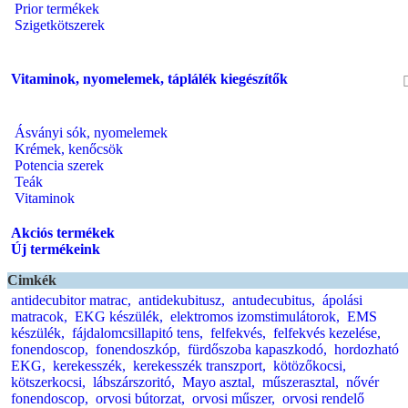
Prior termékek
Szigetkötszerek
Vitaminok, nyomelemek, táplálék kiegészítők
Ásványi sók, nyomelemek
Krémek, kenőcsök
Potencia szerek
Teák
Vitaminok
Akciós termékek
Új termékeink
Cimkék
antidecubitor matrac,
antidekubitusz,
antudecubitus,
ápolási
matracok,
EKG készülék,
elektromos izomstimulátorok,
EMS
készülék,
fájdalomcsillapitó tens,
felfekvés,
felfekvés kezelése,
fonendoscop,
fonendoszkóp,
fürdőszoba kapaszkodó,
hordozható
EKG,
kerekesszék,
kerekesszék transzport,
kötözőkocsi,
kötszerkocsi,
lábszárszoritó,
Mayo asztal,
műszerasztal,
nővér
fonendoscop,
orvosi bútorzat,
orvosi műszer,
orvosi rendelő