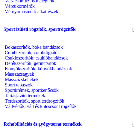
Vér- és infúziós melegítők
Vércukormérők
Vérnyomásmérő alkatrészek
Sport izületi rögzítők, sportrögzítők
Bokaszorítók, boka bandázsok
Combszoritók, combrögzítők
Csuklószorítók, csuklóbandázsok
Derékszorítók, gerinctartók
Könyökszorítók, könyökbandázsok
Masszázságyak
Masszázskellékek
Sport tapaszok
Sportkrémek, sportkenőcsök
Tartásjavító termékek
Térdszorítók, sport térdrögzítők
Vállvédők, váll és kulcscsont rögzítők
Rehabilitációs és gyógytorna termékek