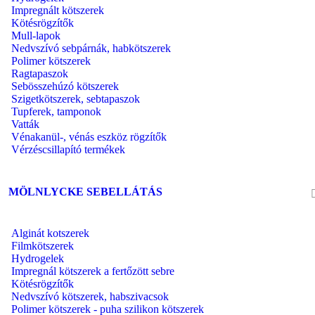
Impregnált kötszerek
Kötésrögzítők
Mull-lapok
Nedvszívó sebpárnák, habkötszerek
Polimer kötszerek
Ragtapaszok
Sebösszehúzó kötszerek
Szigetkötszerek, sebtapaszok
Tupferek, tamponok
Vatták
Vénakanül-, vénás eszköz rögzítők
Vérzéscsillapító termékek
MÖLNLYCKE SEBELLÁTÁS
Alginát kotszerek
Filmkötszerek
Hydrogelek
Impregnál kötszerek a fertőzött sebre
Kötésrögzítők
Nedvszívó kötszerek, habszivacsok
Polimer kötszerek - puha szilikon kötszerek