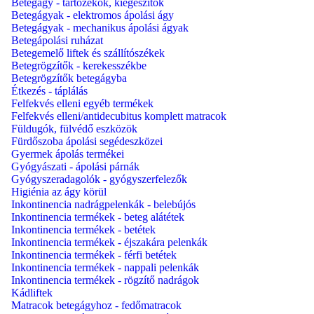
Betegágy - tartozékok, kiegészítők
Betegágyak - elektromos ápolási ágy
Betegágyak - mechanikus ápolási ágyak
Betegápolási ruházat
Betegemelő liftek és szállítószékek
Betegrögzítők - kerekesszékbe
Betegrögzítők betegágyba
Étkezés - táplálás
Felfekvés elleni egyéb termékek
Felfekvés elleni/antidecubitus komplett matracok
Füldugók, fülvédő eszközök
Fürdőszoba ápolási segédeszközei
Gyermek ápolás termékei
Gyógyászati - ápolási párnák
Gyógyszeradagolók - gyógyszerfelezők
Higiénia az ágy körül
Inkontinencia nadrágpelenkák - belebújós
Inkontinencia termékek - beteg alátétek
Inkontinencia termékek - betétek
Inkontinencia termékek - éjszakára pelenkák
Inkontinencia termékek - férfi betétek
Inkontinencia termékek - nappali pelenkák
Inkontinencia termékek - rögzítő nadrágok
Kádliftek
Matracok betegágyhoz - fedőmatracok