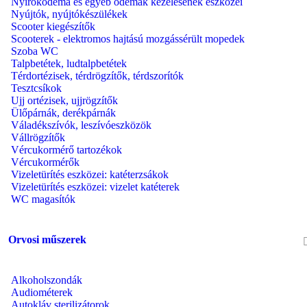
Nyiroködéma és egyéb ödémák kezelésének eszközei
Nyújtók, nyújtókészülékek
Scooter kiegészítők
Scooterek - elektromos hajtású mozgássérült mopedek
Szoba WC
Talpbetétek, ludtalpbetétek
Térdortézisek, térdrögzítők, térdszorítók
Tesztcsíkok
Ujj ortézisek, ujjrögzítők
Ülőpárnák, derékpárnák
Váladékszívók, leszívóeszközök
Vállrögzítők
Vércukormérő tartozékok
Vércukormérők
Vizeletürítés eszközei: katéterzsákok
Vizeletürítés eszközei: vizelet katéterek
WC magasítók
Orvosi műszerek
Alkoholszondák
Audiométerek
Autokláv sterilizátorok