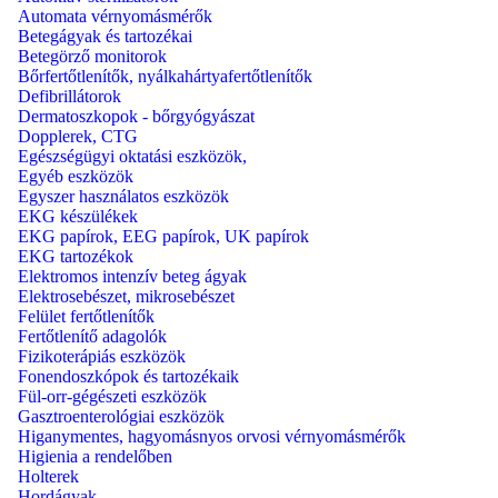
Automata vérnyomásmérők
Betegágyak és tartozékai
Betegörző monitorok
Bőrfertőtlenítők, nyálkahártyafertőtlenítők
Defibrillátorok
Dermatoszkopok - bőrgyógyászat
Dopplerek, CTG
Egészségügyi oktatási eszközök,
Egyéb eszközök
Egyszer használatos eszközök
EKG készülékek
EKG papírok, EEG papírok, UK papírok
EKG tartozékok
Elektromos intenzív beteg ágyak
Elektrosebészet, mikrosebészet
Felület fertőtlenítők
Fertőtlenítő adagolók
Fizikoterápiás eszközök
Fonendoszkópok és tartozékaik
Fül-orr-gégészeti eszközök
Gasztroenterológiai eszközök
Higanymentes, hagyomásnyos orvosi vérnyomásmérők
Higienia a rendelőben
Holterek
Hordágyak