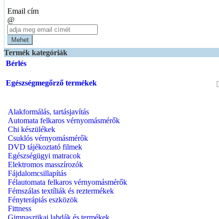
Email cím
@
Mehet
Termék kategóriák
Bérlés
Egészségmegőrző termékek
Alakformálás, tartásjavítás
Automata felkaros vérnyomásmérők
Chi készülékek
Csuklós vérnyomásmérők
DVD tájékoztató filmek
Egészségügyi matracok
Elektromos masszírozók
Fájdalomcsillapítás
Félautomata felkaros vérnyomásmérők
Fémszálas textíliák és reztermékek
Fényterápiás eszközök
Fittness
Gimnasztikai labdák és termékek