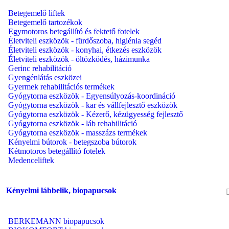
Betegemelő liftek
Betegemelő tartozékok
Egymotoros betegállító és fektető fotelek
Életviteli eszközök - fürdőszoba, higiénia segéd
Életviteli eszközök - konyhai, étkezés eszközök
Életviteli eszközök - öltözködés, házimunka
Gerinc rehabilitáció
Gyengénlátás eszközei
Gyermek rehabilitációs termékek
Gyógytorna eszközök - Egyensúlyozás-koordináció
Gyógytorna eszközök - kar és vállfejlesztő eszközök
Gyógytorna eszközök - Kézerő, kézügyesség fejlesztő
Gyógytorna eszközök - láb rehabilitáció
Gyógytorna eszközök - masszázs termékek
Kényelmi bútorok - betegszoba bútorok
Kétmotoros betegállító fotelek
Medenceliftek
Kényelmi lábbelik, biopapucsok
BERKEMANN biopapucsok