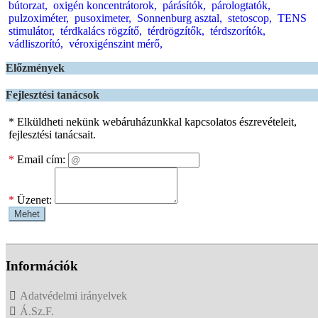
bútorzat,
oxigén koncentrátorok,
párásítók,
párologtatók,
pulzoximéter,
pusoximeter,
Sonnenburg asztal,
stetoscop,
TENS
stimulátor,
térdkalács rögzítő,
térdrögzítők,
térdszorítók,
vádliszorító,
véroxigénszint mérő,
Előzmények
Fejlesztési tanácsok
* Elküldheti nekünk webáruházunkkal kapcsolatos észrevételeit,
fejlesztési tanácsait.
*
Email cím:
*
Üzenet:
Mehet
Információk
Adatvédelmi irányelvek
Á.Sz.F.