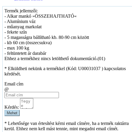
Termék jellemzői:
- Alkar mankó »ÖSSZEHAJTHATÓ«
- Alumínium váz
- műanyag markolat
- fekete szín
- 5 magasságra bállítható kb. 80-90 cm között
- kb 60 cm (összecsukva)
- max 100 kg
- feltüntetett ár darabár
Ehhez a termékhez nincs letölthető dokumentáció.(01)
* Elküldheti nekünk a termékkel (Kód:
U00031037
) kapcsolatos
kérdését.
Email cím
@
Kérdés:
Mehet
* Lehetősége van értesítést kérni email címére, ha a termék raktárra
kerül. Ehhez nem kell mást tennie, mint megadni email címét.