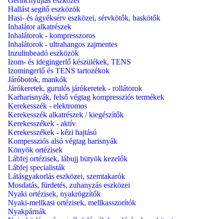
Gerincnyújtás eszközei
Hallást segítő eszközök
Hasi- és ágyéksérv eszközei, sérvkötők, haskötők
Inhalátor alkatrészek
Inhalátorok - kompresszoros
Inhalátorok - ultrahangos zajmentes
Inzulinbeadó eszközök
Izom- és idegingerlő készülékek, TENS
Izomingerlő és TENS tartozékok
Járóbotok, mankók
Járókeretek, gurulós járókeretek - rollátorok
Karharisnyák, felső végtag kompressziós termékek
Kerekesszék - elektromos
Kerekesszék alkatrészek / kiegészítők
Kerekesszékek - aktív
Kerekesszékek - kézi hajtású
Kompessziós alsó végtag harisnyák
Könyök ortézisek
Lábfej ortézisek, lábujj bütyök kezelők
Lábfej specialisták
Látásgyakorlás eszközei, szemtakarók
Mosdatás, fürdetés, zuhanyzás eszközei
Nyaki ortézisek, nyakrögzítők
Nyaki-mellkasi ortézisek, mellkasszorítók
Nyakpárnák