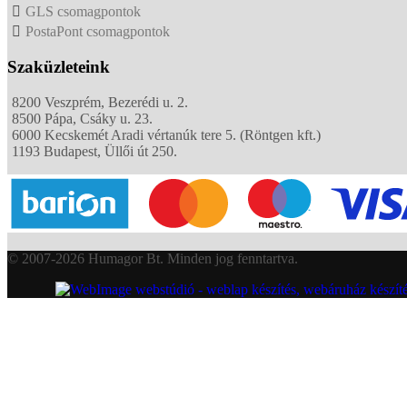
GLS csomagpontok
PostaPont csomagpontok
Szaküzleteink
8200 Veszprém, Bezerédi u. 2.
8500 Pápa, Csáky u. 23.
6000 Kecskemét Aradi vértanúk tere 5. (Röntgen kft.)
1193 Budapest, Üllői út 250.
© 2007-2026 Humagor Bt. Minden jog fenntartva.