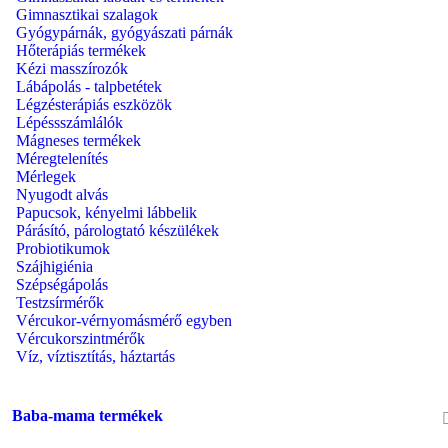
Gimnasztikai szalagok
Gyógypárnák, gyógyászati párnák
Hőterápiás termékek
Kézi masszírozók
Lábápolás - talpbetétek
Légzésterápiás eszközök
Lépéssszámlálók
Mágneses termékek
Méregtelenítés
Mérlegek
Nyugodt alvás
Papucsok, kényelmi lábbelik
Párásító, párologtató készülékek
Probiotikumok
Szájhigiénia
Szépségápolás
Testzsírmérők
Vércukor-vérnyomásmérő egyben
Vércukorszintmérők
Víz, víztisztítás, háztartás
Baba-mama termékek