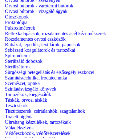
Orvosi bútorok - szekrények
Orvosi bútorok - várótermi bútorok
Orvosi bútorok - vizsgáló ágyak
Otoszkópok
Proktológia
Pulzoximéterek
Reflexkalapácsok, rozsdamentes acél kézi műszerek
Rozsdamentes orvosi eszközök
Ruházat, lepedők, textiláruk, papucsok
Sebészeti koagulátorok és tartozékai
Spirométerek
Sterilizáló dobozok
Sterilizátorok
Sürgősségi betegellátás és elsősegély eszközei
Számítástechnika, irodatechnika
Szemészet, optika
Színlátásvizsgáló könyvek
Tartozékok, kiegészítők
Táskák, orvosi táskák
Tesztcsíkok
Tisztítószerek, csírátlanítók, szagtalanítok
Toalett higénia
Ultrahang készülékek, tartozékaik
Váladékszívók
Védőeszközök, védőfelszerelések