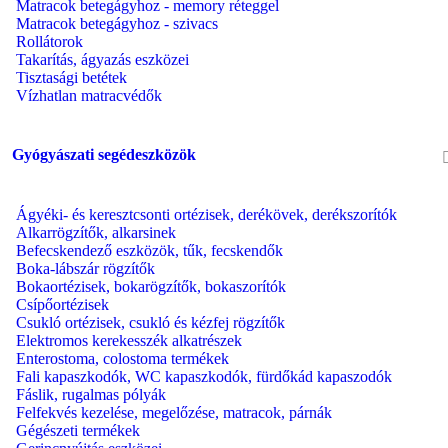
Matracok betegágyhoz - memory réteggel
Matracok betegágyhoz - szivacs
Rollátorok
Takarítás, ágyazás eszközei
Tisztasági betétek
Vízhatlan matracvédők
Gyógyászati segédeszközök
Ágyéki- és keresztcsonti ortézisek, derékövek, derékszorítók
Alkarrögzítők, alkarsinek
Befecskendező eszközök, tűk, fecskendők
Boka-lábszár rögzítők
Bokaortézisek, bokarögzítők, bokaszorítók
Csípőortézisek
Csukló ortézisek, csukló és kézfej rögzítők
Elektromos kerekesszék alkatrészek
Enterostoma, colostoma termékek
Fali kapaszkodók, WC kapaszkodók, fürdőkád kapaszodók
Fáslik, rugalmas pólyák
Felfekvés kezelése, megelőzése, matracok, párnák
Gégészeti termékek