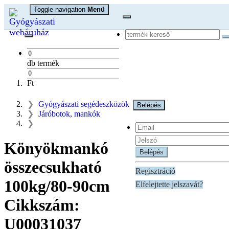
Toggle navigation
Menü
db termék
Ft
Gyógyászati segédeszközök
Belépés
Járóbotok, mankók
Könyökmankó
Belépés
összecsukható
Regisztráció
100kg/80-90cm
Elfelejtette jelszavát?
Cikkszám:
U00031037