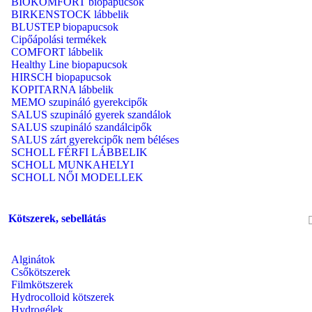
BIOKOMFORT biopapucsok
BIRKENSTOCK lábbelik
BLUSTEP biopapucsok
Cipőápolási termékek
COMFORT lábbelik
Healthy Line biopapucsok
HIRSCH biopapucsok
KOPITARNA lábbelik
MEMO szupináló gyerekcipők
SALUS szupináló gyerek szandálok
SALUS szupináló szandálcipők
SALUS zárt gyerekcipők nem béléses
SCHOLL FÉRFI LÁBBELIK
SCHOLL MUNKAHELYI
SCHOLL NŐI MODELLEK
Kötszerek, sebellátás
Alginátok
Csőkötszerek
Filmkötszerek
Hydrocolloid kötszerek
Hydrogélek