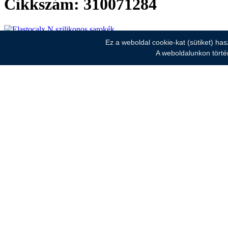
Cikkszám: 310071284
Ez a weboldal cookie-kat (sütiket) has
×
A weboldalunkon törté
Kérdezzen
email-ben
, hamarosan válaszolunk!
További termékek ebben a kategóriában:
Lábfej specialisták
Bruttó ár:
5 160,00.- Ft
Egység ár: 5 160,00 Ft
Eladási ár: 5 160,00 Ft
Rendelés:
VÁLASSZON!
Méret
310071284
5 160,00
Méret