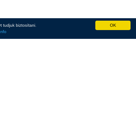
tudjuk biztosítani.
OK
Info