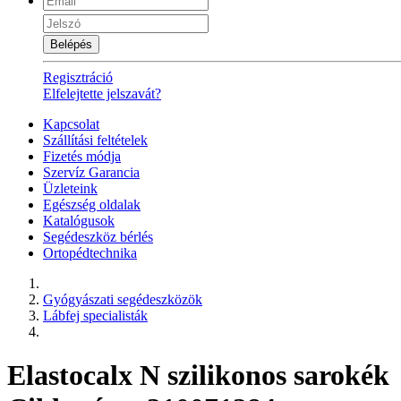
Belépés
Regisztráció
Elfelejtette jelszavát?
Kapcsolat
Szállítási feltételek
Fizetés módja
Szervíz Garancia
Üzleteink
Egészség oldalak
Katalógusok
Segédeszköz bérlés
Ortopédtechnika
Gyógyászati segédeszközök
Lábfej specialisták
Elastocalx N szilikonos sarokék