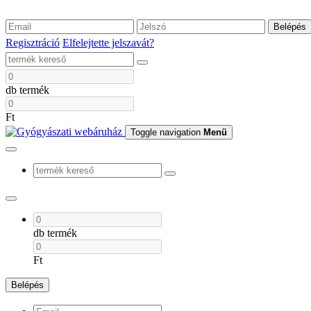
Belépés
Regisztráció
Elfelejtette jelszavát?
db termék
Ft
Toggle navigation
Menü
db termék
Ft
Belépés