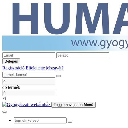
Belépés
Regisztráció
Elfelejtette jelszavát?
db termék
Ft
Toggle navigation
Menü