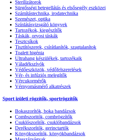
Sterilizátorok
Sürgősségi betegellátás és elsősegély eszközei
Számítástechnika, irodatechnika
Szemészet, optika
Színlátásvizsgáló könyvek
Tartozékok, kiegészítők
Táskák, orvosi táskák
Tesztcsíkok
Tisztítószerek, csírátlanítók, szagtalanítok
Toalett higénia
Ultrahang készülékek, tartozékaik
Váladékszívók
Védőeszközök, védőfelszerelések
Vér- és infúziós melegítők
Vércukormérők
Vérnyomásmérő alkatrészek
Sport izületi rögzítők, sportrögzítők
Bokaszorítók, boka bandázsok
Combszoritók, combrögzítők
Csuklószorítók, csuklóbandázsok
Derékszorítók, gerinctartók
Könyökszorítók, könyökbandázsok
Masszázságyak