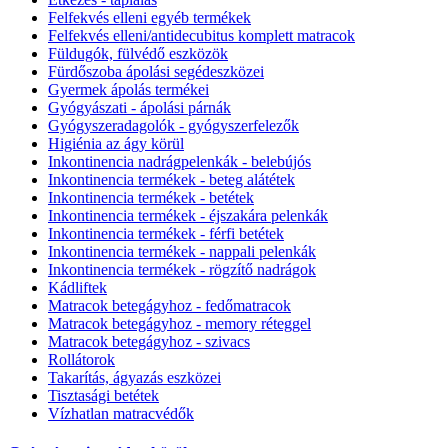
Felfekvés elleni egyéb termékek
Felfekvés elleni/antidecubitus komplett matracok
Füldugók, fülvédő eszközök
Fürdőszoba ápolási segédeszközei
Gyermek ápolás termékei
Gyógyászati - ápolási párnák
Gyógyszeradagolók - gyógyszerfelezők
Higiénia az ágy körül
Inkontinencia nadrágpelenkák - belebújós
Inkontinencia termékek - beteg alátétek
Inkontinencia termékek - betétek
Inkontinencia termékek - éjszakára pelenkák
Inkontinencia termékek - férfi betétek
Inkontinencia termékek - nappali pelenkák
Inkontinencia termékek - rögzítő nadrágok
Kádliftek
Matracok betegágyhoz - fedőmatracok
Matracok betegágyhoz - memory réteggel
Matracok betegágyhoz - szivacs
Rollátorok
Takarítás, ágyazás eszközei
Tisztasági betétek
Vízhatlan matracvédők