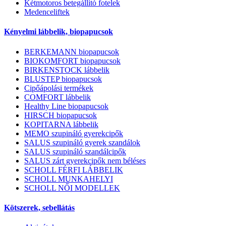
Kétmotoros betegállító fotelek
Medenceliftek
Kényelmi lábbelik, biopapucsok
BERKEMANN biopapucsok
BIOKOMFORT biopapucsok
BIRKENSTOCK lábbelik
BLUSTEP biopapucsok
Cipőápolási termékek
COMFORT lábbelik
Healthy Line biopapucsok
HIRSCH biopapucsok
KOPITARNA lábbelik
MEMO szupináló gyerekcipők
SALUS szupináló gyerek szandálok
SALUS szupináló szandálcipők
SALUS zárt gyerekcipők nem béléses
SCHOLL FÉRFI LÁBBELIK
SCHOLL MUNKAHELYI
SCHOLL NŐI MODELLEK
Kötszerek, sebellátás