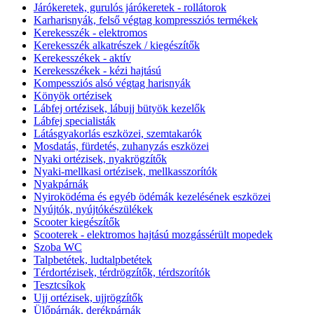
Járókeretek, gurulós járókeretek - rollátorok
Karharisnyák, felső végtag kompressziós termékek
Kerekesszék - elektromos
Kerekesszék alkatrészek / kiegészítők
Kerekesszékek - aktív
Kerekesszékek - kézi hajtású
Kompessziós alsó végtag harisnyák
Könyök ortézisek
Lábfej ortézisek, lábujj bütyök kezelők
Lábfej specialisták
Látásgyakorlás eszközei, szemtakarók
Mosdatás, fürdetés, zuhanyzás eszközei
Nyaki ortézisek, nyakrögzítők
Nyaki-mellkasi ortézisek, mellkasszorítók
Nyakpárnák
Nyiroködéma és egyéb ödémák kezelésének eszközei
Nyújtók, nyújtókészülékek
Scooter kiegészítők
Scooterek - elektromos hajtású mozgássérült mopedek
Szoba WC
Talpbetétek, ludtalpbetétek
Térdortézisek, térdrögzítők, térdszorítók
Tesztcsíkok
Ujj ortézisek, ujjrögzítők
Ülőpárnák, derékpárnák