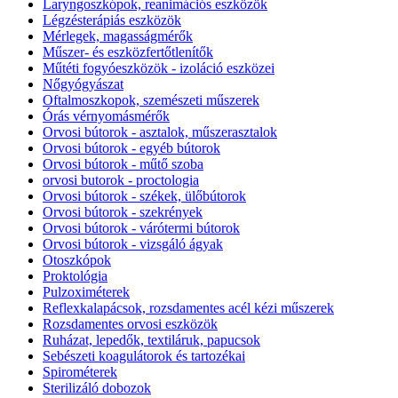
Laryngoszkópok, reanimációs eszközök
Légzésterápiás eszközök
Mérlegek, magasságmérők
Műszer- és eszközfertőtlenítők
Műtéti fogyóeszközök - izoláció eszközei
Nőgyógyászat
Oftalmoszkopok, szemészeti műszerek
Órás vérnyomásmérők
Orvosi bútorok - asztalok, műszerasztalok
Orvosi bútorok - egyéb bútorok
Orvosi bútorok - műtő szoba
orvosi butorok - proctologia
Orvosi bútorok - székek, ülőbútorok
Orvosi bútorok - szekrények
Orvosi bútorok - várótermi bútorok
Orvosi bútorok - vizsgáló ágyak
Otoszkópok
Proktológia
Pulzoximéterek
Reflexkalapácsok, rozsdamentes acél kézi műszerek
Rozsdamentes orvosi eszközök
Ruházat, lepedők, textiláruk, papucsok
Sebészeti koagulátorok és tartozékai
Spirométerek
Sterilizáló dobozok