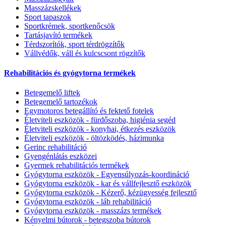
Masszázskellékek
Sport tapaszok
Sportkrémek, sportkenőcsök
Tartásjavító termékek
Térdszorítók, sport térdrögzítők
Vállvédők, váll és kulcscsont rögzítők
Rehabilitációs és gyógytorna termékek
Betegemelő liftek
Betegemelő tartozékok
Egymotoros betegállító és fektető fotelek
Életviteli eszközök - fürdőszoba, higiénia segéd
Életviteli eszközök - konyhai, étkezés eszközök
Életviteli eszközök - öltözködés, házimunka
Gerinc rehabilitáció
Gyengénlátás eszközei
Gyermek rehabilitációs termékek
Gyógytorna eszközök - Egyensúlyozás-koordináció
Gyógytorna eszközök - kar és vállfejlesztő eszközök
Gyógytorna eszközök - Kézerő, kézügyesség fejlesztő
Gyógytorna eszközök - láb rehabilitáció
Gyógytorna eszközök - masszázs termékek
Kényelmi bútorok - betegszoba bútorok