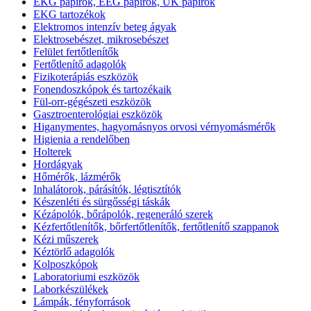
EKG papírok, EEG papírok, UK papírok
EKG tartozékok
Elektromos intenzív beteg ágyak
Elektrosebészet, mikrosebészet
Felület fertőtlenítők
Fertőtlenítő adagolók
Fizikoterápiás eszközök
Fonendoszkópok és tartozékaik
Fül-orr-gégészeti eszközök
Gasztroenterológiai eszközök
Higanymentes, hagyomásnyos orvosi vérnyomásmérők
Higienia a rendelőben
Holterek
Hordágyak
Hőmérők, lázmérők
Inhalátorok, párásítók, légtisztítók
Készenléti és sürgősségi táskák
Kézápolók, bőrápolók, regeneráló szerek
Kézfertőtlenítők, bőrfertőtlenítők, fertőtlenítő szappanok
Kézi műszerek
Kéztörlő adagolók
Kolposzkópok
Laboratoriumi eszközök
Laborkészülékek
Lámpák, fényforrások