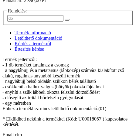
Eladási ár: 2 390,00 Ft
Rendelés:
Termék információ
Letölthető dokumentáció
Kérdés a termékről
Értesítés kérése
Termék jellemzői:
- 1 db terméket tartalmaz a csomag
- a nagylábujj és a metatarsus (lábközép) számára kialakított cső
alakú, rugalmas anyagból készült termék
- nagylábujj belső oldalán szilikon bélés található
- csökkenti a hallux valgus (bütyök) okozta fájdalmat
- enyhíti a szűk lábbeli okozta felszíni dörzsölődést
- elősegíti az irritált bőrfelszín gyógyulását
- egy méretben
Ehhez a termékhez nincs letölthető dokumentáció.(01)
* Elküldheti nekünk a termékkel (Kód:
U00018057
) kapcsolatos
kérdését.
Email cím