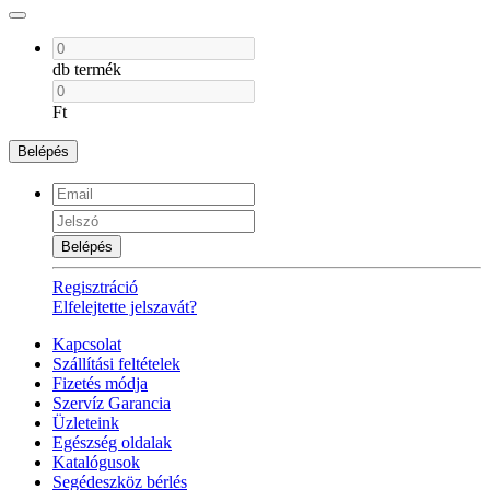
db termék
Ft
Belépés
Belépés
Regisztráció
Elfelejtette jelszavát?
Kapcsolat
Szállítási feltételek
Fizetés módja
Szervíz Garancia
Üzleteink
Egészség oldalak
Katalógusok
Segédeszköz bérlés