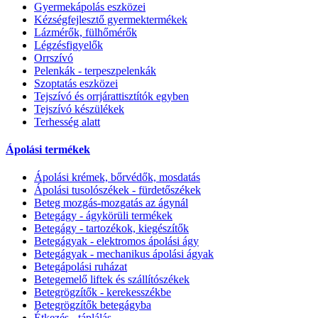
Gyermekápolás eszközei
Kézségfejlesztő gyermektermékek
Lázmérők, fülhőmérők
Légzésfigyelők
Orrszívó
Pelenkák - terpeszpelenkák
Szoptatás eszközei
Tejszívó és orrjárattisztítók egyben
Tejszívó készülékek
Terhesség alatt
Ápolási termékek
Ápolási krémek, bőrvédők, mosdatás
Ápolási tusolószékek - fürdetőszékek
Beteg mozgás-mozgatás az ágynál
Betegágy - ágykörüli termékek
Betegágy - tartozékok, kiegészítők
Betegágyak - elektromos ápolási ágy
Betegágyak - mechanikus ápolási ágyak
Betegápolási ruházat
Betegemelő liftek és szállítószékek
Betegrögzítők - kerekesszékbe
Betegrögzítők betegágyba
Étkezés - táplálás