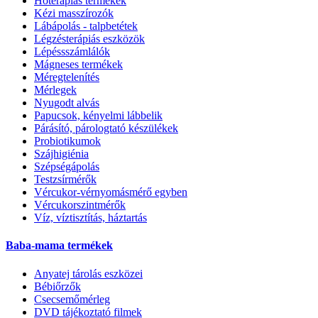
Hőterápiás termékek
Kézi masszírozók
Lábápolás - talpbetétek
Légzésterápiás eszközök
Lépéssszámlálók
Mágneses termékek
Méregtelenítés
Mérlegek
Nyugodt alvás
Papucsok, kényelmi lábbelik
Párásító, párologtató készülékek
Probiotikumok
Szájhigiénia
Szépségápolás
Testzsírmérők
Vércukor-vérnyomásmérő egyben
Vércukorszintmérők
Víz, víztisztítás, háztartás
Baba-mama termékek
Anyatej tárolás eszközei
Bébiőrzők
Csecsemőmérleg
DVD tájékoztató filmek