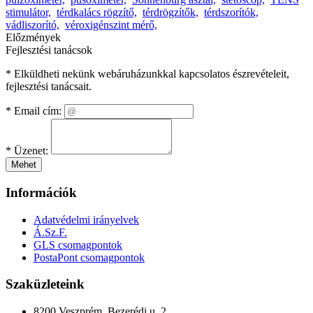
stimulátor,
térdkalács rögzítő,
térdrögzítők,
térdszorítók,
vádliszorító,
véroxigénszint mérő,
Előzmények
Fejlesztési tanácsok
* Elküldheti nekünk webáruházunkkal kapcsolatos észrevételeit,
fejlesztési tanácsait.
*
Email cím:
*
Üzenet:
Mehet
Információk
Adatvédelmi irányelvek
Á.Sz.F.
GLS csomagpontok
PostaPont csomagpontok
Szaküzleteink
8200 Veszprém, Bezerédi u. 2.