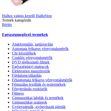
Hallux valgus kezelő HalluStop
Termék kategóriák
Bérlés
Egészségmegőrző termékek
Alakformálás, tartásjavítás
Automata felkaros vérnyomásmérők
Chi készülékek
Csuklós vérnyomásmérők
DVD tájékoztató filmek
Egészségügyi matracok
Elektromos masszírozók
Fájdalomcsillapítás
Félautomata felkaros vérnyomásmérők
Fémszálas textíliák és reztermékek
Fényterápiás eszközök
Fittness
Gimnasztikai labdák és termékek
Gimnasztikai szalagok
Gyógypárnák, gyógyászati párnák