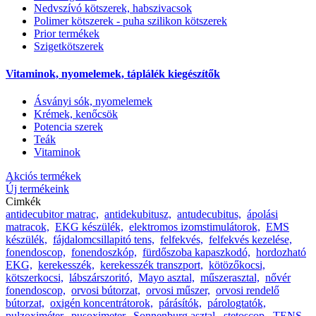
Nedvszívó kötszerek, habszivacsok
Polimer kötszerek - puha szilikon kötszerek
Prior termékek
Szigetkötszerek
Vitaminok, nyomelemek, táplálék kiegészítők
Ásványi sók, nyomelemek
Krémek, kenőcsök
Potencia szerek
Teák
Vitaminok
Akciós termékek
Új termékeink
Cimkék
antidecubitor matrac,
antidekubitusz,
antudecubitus,
ápolási
matracok,
EKG készülék,
elektromos izomstimulátorok,
EMS
készülék,
fájdalomcsillapitó tens,
felfekvés,
felfekvés kezelése,
fonendoscop,
fonendoszkóp,
fürdőszoba kapaszkodó,
hordozható
EKG,
kerekesszék,
kerekesszék transzport,
kötözőkocsi,
kötszerkocsi,
lábszárszoritó,
Mayo asztal,
műszerasztal,
nővér
fonendoscop,
orvosi bútorzat,
orvosi műszer,
orvosi rendelő
bútorzat,
oxigén koncentrátorok,
párásítók,
párologtatók,
pulzoximéter,
pusoximeter,
Sonnenburg asztal,
stetoscop,
TENS