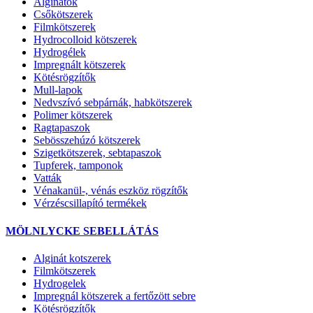
Alginátok
Csőkötszerek
Filmkötszerek
Hydrocolloid kötszerek
Hydrogélek
Impregnált kötszerek
Kötésrögzítők
Mull-lapok
Nedvszívó sebpárnák, habkötszerek
Polimer kötszerek
Ragtapaszok
Sebösszehúzó kötszerek
Szigetkötszerek, sebtapaszok
Tupferek, tamponok
Vatták
Vénakanül-, vénás eszköz rögzítők
Vérzéscsillapító termékek
MÖLNLYCKE SEBELLÁTÁS
Alginát kotszerek
Filmkötszerek
Hydrogelek
Impregnál kötszerek a fertőzött sebre
Kötésrögzítők