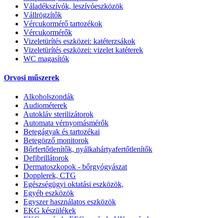
Váladékszívók, leszívóeszközök
Vállrögzítők
Vércukormérő tartozékok
Vércukormérők
Vizeletürítés eszközei: katéterzsákok
Vizeletürítés eszközei: vizelet katéterek
WC magasítók
Orvosi műszerek
Alkoholszondák
Audiométerek
Autokláv sterilizátorok
Automata vérnyomásmérők
Betegágyak és tartozékai
Betegörző monitorok
Bőrfertőtlenítők, nyálkahártyafertőtlenítők
Defibrillátorok
Dermatoszkopok - bőrgyógyászat
Dopplerek, CTG
Egészségügyi oktatási eszközök,
Egyéb eszközök
Egyszer használatos eszközök
EKG készülékek