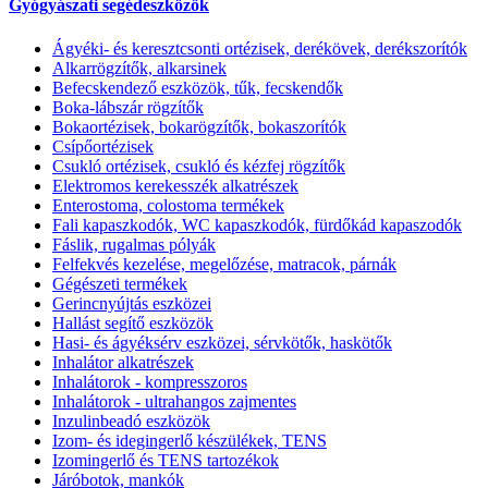
Gyógyászati segédeszközök
Ágyéki- és keresztcsonti ortézisek, derékövek, derékszorítók
Alkarrögzítők, alkarsinek
Befecskendező eszközök, tűk, fecskendők
Boka-lábszár rögzítők
Bokaortézisek, bokarögzítők, bokaszorítók
Csípőortézisek
Csukló ortézisek, csukló és kézfej rögzítők
Elektromos kerekesszék alkatrészek
Enterostoma, colostoma termékek
Fali kapaszkodók, WC kapaszkodók, fürdőkád kapaszodók
Fáslik, rugalmas pólyák
Felfekvés kezelése, megelőzése, matracok, párnák
Gégészeti termékek
Gerincnyújtás eszközei
Hallást segítő eszközök
Hasi- és ágyéksérv eszközei, sérvkötők, haskötők
Inhalátor alkatrészek
Inhalátorok - kompresszoros
Inhalátorok - ultrahangos zajmentes
Inzulinbeadó eszközök
Izom- és idegingerlő készülékek, TENS
Izomingerlő és TENS tartozékok
Járóbotok, mankók