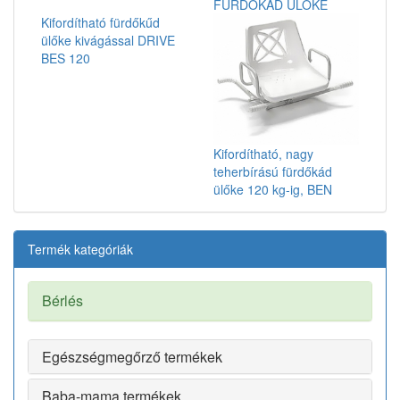
FÜRDŐKÁD ÜLŐKE
Kifordítható fürdőkűd
ülőke kivágással DRIVE
BES 120
Kifordítható, nagy
teherbírású fürdőkád
ülőke 120 kg-ig, BEN
Termék kategóriák
Bérlés
Egészségmegőrző termékek
Baba-mama termékek