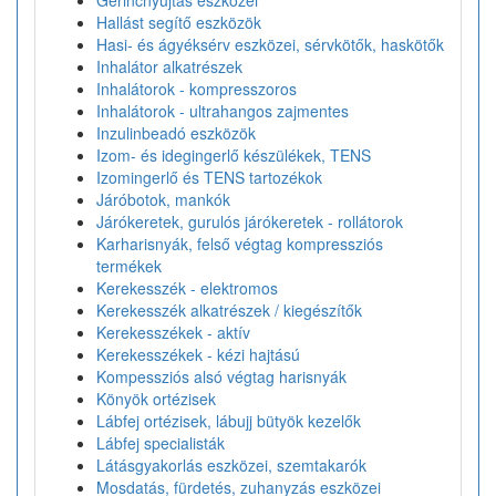
Gerincnyújtás eszközei
Hallást segítő eszközök
Hasi- és ágyéksérv eszközei, sérvkötők, haskötők
Inhalátor alkatrészek
Inhalátorok - kompresszoros
Inhalátorok - ultrahangos zajmentes
Inzulinbeadó eszközök
Izom- és idegingerlő készülékek, TENS
Izomingerlő és TENS tartozékok
Járóbotok, mankók
Járókeretek, gurulós járókeretek - rollátorok
Karharisnyák, felső végtag kompressziós
termékek
Kerekesszék - elektromos
Kerekesszék alkatrészek / kiegészítők
Kerekesszékek - aktív
Kerekesszékek - kézi hajtású
Kompessziós alsó végtag harisnyák
Könyök ortézisek
Lábfej ortézisek, lábujj bütyök kezelők
Lábfej specialisták
Látásgyakorlás eszközei, szemtakarók
Mosdatás, fürdetés, zuhanyzás eszközei