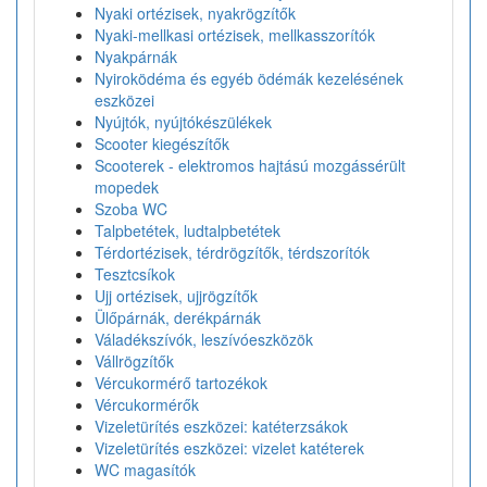
Nyaki ortézisek, nyakrögzítők
Nyaki-mellkasi ortézisek, mellkasszorítók
Nyakpárnák
Nyiroködéma és egyéb ödémák kezelésének
eszközei
Nyújtók, nyújtókészülékek
Scooter kiegészítők
Scooterek - elektromos hajtású mozgássérült
mopedek
Szoba WC
Talpbetétek, ludtalpbetétek
Térdortézisek, térdrögzítők, térdszorítók
Tesztcsíkok
Ujj ortézisek, ujjrögzítők
Ülőpárnák, derékpárnák
Váladékszívók, leszívóeszközök
Vállrögzítők
Vércukormérő tartozékok
Vércukormérők
Vizeletürítés eszközei: katéterzsákok
Vizeletürítés eszközei: vizelet katéterek
WC magasítók