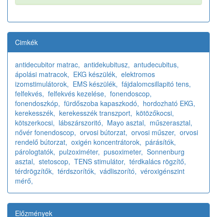
Cimkék
antidecubitor matrac,
antidekubitusz,
antudecubitus,
ápolási matracok,
EKG készülék,
elektromos
izomstimulátorok,
EMS készülék,
fájdalomcsillapitó tens,
felfekvés,
felfekvés kezelése,
fonendoscop,
fonendoszkóp,
fürdőszoba kapaszkodó,
hordozható EKG,
kerekesszék,
kerekesszék transzport,
kötözőkocsi,
kötszerkocsi,
lábszárszoritó,
Mayo asztal,
műszerasztal,
nővér fonendoscop,
orvosi bútorzat,
orvosi műszer,
orvosi
rendelő bútorzat,
oxigén koncentrátorok,
párásítók,
párologtatók,
pulzoximéter,
pusoximeter,
Sonnenburg
asztal,
stetoscop,
TENS stimulátor,
térdkalács rögzítő,
térdrögzítők,
térdszorítók,
vádliszorító,
véroxigénszint
mérő,
Előzmények