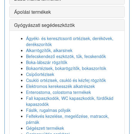
Ápolási termékek
Gyógyászati segédeszközök
Ágyéki- és keresztcsonti ortézisek, derékövek,
derékszorítók
Alkarrögzítők, alkarsinek
Befecskendező eszközök, tűk, fecskendők
Boka-lábszár rögzítők
Bokaortézisek, bokarögzítők, bokaszorítók
Csípőortézisek
Csukló ortézisek, csukló és kézfej rögzítők
Elektromos kerekesszék alkatrészek
Enterostoma, colostoma termékek
Fali kapaszkodók, WC kapaszkodók, fürdőkád
kapaszodók
Fáslik, rugalmas pólyák
Felfekvés kezelése, megelőzése, matracok,
párnák
Gégészeti termékek