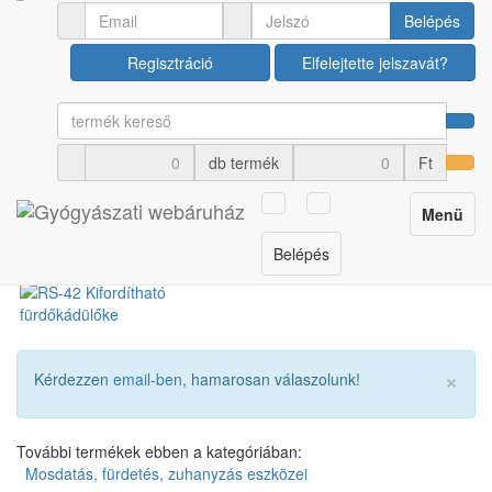
Gyógyászati segédeszközök
Belépés
Mosdatás, fürdetés, zuhanyzás eszközei
Regisztráció
Elfelejtette jelszavát?
RS-42 Kifordítható
fürdőkádülőke
db termék
Ft
Cikkszám: 310045097
Toggle
Menü
navigation
Belépés
×
Kérdezzen
email-ben
, hamarosan válaszolunk!
További termékek ebben a kategóriában:
Mosdatás, fürdetés, zuhanyzás eszközei