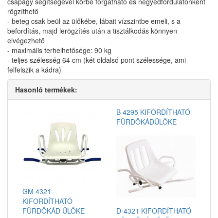
csapágy segítségével körbe forgatható és negyedfordulatonként
rögzíthető
- beteg csak beül az ülőkébe, lábait vízszintbe emeli, s a
befordítás, majd lerögzítés után a tisztálkodás könnyen
elvégezhető
- maximális terhelhetősége: 90 kg
- teljes szélesség 64 cm (két oldalsó pont szélessége, ami
felfelszik a kádra)
Hasonló termékek:
B 4295 KIFORDÍTHATÓ
FÜRDŐKÁDÜLŐKE
GM 4321
KIFORDÍTHATÓ
FÜRDŐKÁD ÜLŐKE
D-4321 KIFORDÍTHATÓ