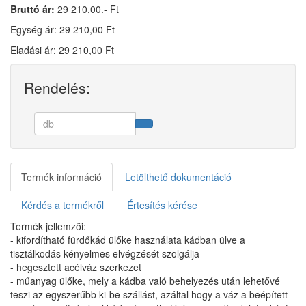
Bruttó ár:
29 210,00.- Ft
Egység ár: 29 210,00 Ft
Eladási ár: 29 210,00 Ft
Rendelés:
Termék információ
Letölthető dokumentáció
Kérdés a termékről
Értesítés kérése
Termék jellemzői:
- kifordítható fürdőkád ülőke használata kádban ülve a
tisztálkodás kényelmes elvégzését szolgálja
- hegesztett acélváz szerkezet
- műanyag ülőke, mely a kádba való behelyezés után lehetővé
teszi az egyszerűbb ki-be szállást, azáltal hogy a váz a beépített