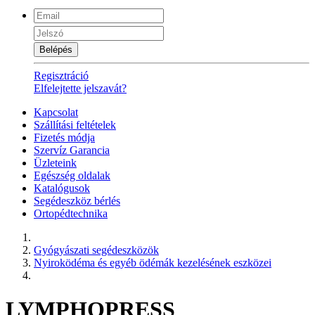
Belépés
Regisztráció
Elfelejtette jelszavát?
Kapcsolat
Szállítási feltételek
Fizetés módja
Szervíz Garancia
Üzleteink
Egészség oldalak
Katalógusok
Segédeszköz bérlés
Ortopédtechnika
Gyógyászati segédeszközök
Nyiroködéma és egyéb ödémák kezelésének eszközei
LYMPHOPRESS