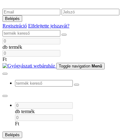
Belépés
Regisztráció
Elfelejtette jelszavát?
db termék
Ft
Toggle navigation
Menü
db termék
Ft
Belépés