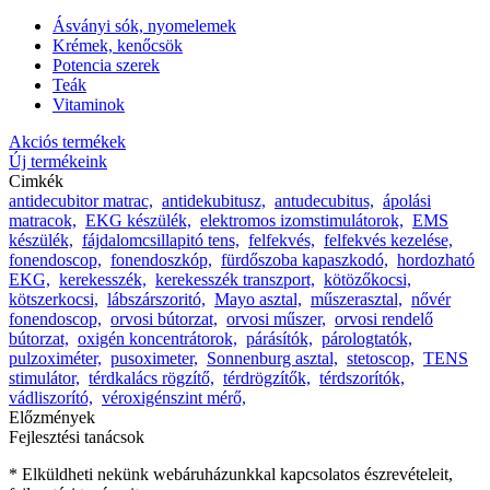
Ásványi sók, nyomelemek
Krémek, kenőcsök
Potencia szerek
Teák
Vitaminok
Akciós termékek
Új termékeink
Cimkék
antidecubitor matrac,
antidekubitusz,
antudecubitus,
ápolási
matracok,
EKG készülék,
elektromos izomstimulátorok,
EMS
készülék,
fájdalomcsillapitó tens,
felfekvés,
felfekvés kezelése,
fonendoscop,
fonendoszkóp,
fürdőszoba kapaszkodó,
hordozható
EKG,
kerekesszék,
kerekesszék transzport,
kötözőkocsi,
kötszerkocsi,
lábszárszoritó,
Mayo asztal,
műszerasztal,
nővér
fonendoscop,
orvosi bútorzat,
orvosi műszer,
orvosi rendelő
bútorzat,
oxigén koncentrátorok,
párásítók,
párologtatók,
pulzoximéter,
pusoximeter,
Sonnenburg asztal,
stetoscop,
TENS
stimulátor,
térdkalács rögzítő,
térdrögzítők,
térdszorítók,
vádliszorító,
véroxigénszint mérő,
Előzmények
Fejlesztési tanácsok
* Elküldheti nekünk webáruházunkkal kapcsolatos észrevételeit,