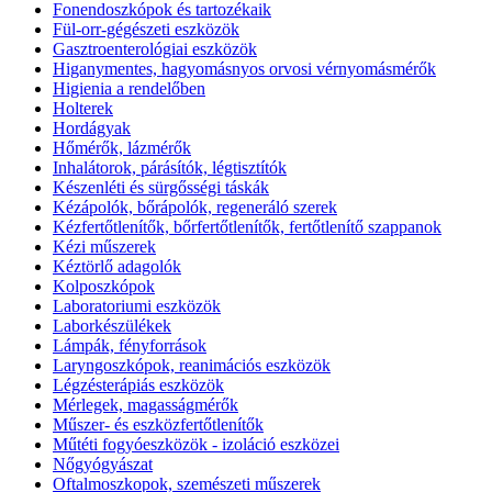
Fonendoszkópok és tartozékaik
Fül-orr-gégészeti eszközök
Gasztroenterológiai eszközök
Higanymentes, hagyomásnyos orvosi vérnyomásmérők
Higienia a rendelőben
Holterek
Hordágyak
Hőmérők, lázmérők
Inhalátorok, párásítók, légtisztítók
Készenléti és sürgősségi táskák
Kézápolók, bőrápolók, regeneráló szerek
Kézfertőtlenítők, bőrfertőtlenítők, fertőtlenítő szappanok
Kézi műszerek
Kéztörlő adagolók
Kolposzkópok
Laboratoriumi eszközök
Laborkészülékek
Lámpák, fényforrások
Laryngoszkópok, reanimációs eszközök
Légzésterápiás eszközök
Mérlegek, magasságmérők
Műszer- és eszközfertőtlenítők
Műtéti fogyóeszközök - izoláció eszközei
Nőgyógyászat
Oftalmoszkopok, szemészeti műszerek