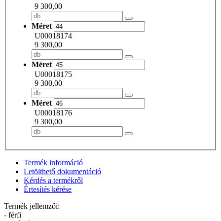
9 300,00
Méret
U00018174
9 300,00
Méret
U00018175
9 300,00
Méret
U00018176
9 300,00
Termék információ
Letölthető dokumentáció
Kérdés a termékről
Értesítés kérése
Termék jellemzői:
- férfi