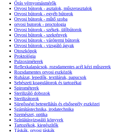
Órás vérnyomásmérők
Orvosi bútorok - asztalok, műszerasztalok
Orvosi bútorok - egyéb bútorok
Orvosi bútorok - műtő szoba
orvosi butorok - proctologia
Orvosi bútorok - székek, ülőbútorok
Orvosi bútorok - szekrények
Orvosi bútorok - várótermi bútorok
Orvosi bútorok - vizsgáló ágyak
Otoszkópok
Proktológia
Pulzoximéterek
Reflexkalapácsok, rozsdamentes acél kézi műszerek
Rozsdamentes orvosi eszközök
Ruházat, lepedők, textiláruk, papucsok
Sebészeti koagulátorok és tartozékai
Spirométerek
Sterilizáló dobozok
Sterilizátorok
Sürgősségi betegellátás és elsősegély eszközei
Számítástechnika, irodatechnika
Szemészet, optika
Színlátásvizsgáló könyvek
Tartozékok, kiegészítők
Táskák, orvosi táskák