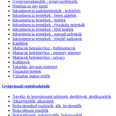
Gyógyszeradagolók - gyógyszerfelezők
Higiénia az ágy körül
Inkontinencia nadrágpelenkák - belebújós
Inkontinencia termékek - beteg alátétek
Inkontinencia termékek - betétek
Inkontinencia termékek - éjszakára pelenkák
Inkontinencia termékek - férfi betétek
Inkontinencia termékek - nappali pelenkák
Inkontinencia termékek - rögzítő nadrágok
Kádliftek
Matracok betegágyhoz - fedőmatracok
Matracok betegágyhoz - memory réteggel
Matracok betegágyhoz - szivacs
Rollátorok
Takarítás, ágyazás eszközei
Tisztasági betétek
Vízhatlan matracvédők
Gyógyászati segédeszközök
Ágyéki- és keresztcsonti ortézisek, derékövek, derékszorítók
Alkarrögzítők, alkarsinek
Befecskendező eszközök, tűk, fecskendők
Boka-lábszár rögzítők
Bokaortézisek, bokarögzítők, bokaszorítók