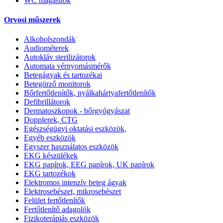
WC magasítók
Orvosi műszerek
Alkoholszondák
Audiométerek
Autokláv sterilizátorok
Automata vérnyomásmérők
Betegágyak és tartozékai
Betegörző monitorok
Bőrfertőtlenítők, nyálkahártyafertőtlenítők
Defibrillátorok
Dermatoszkopok - bőrgyógyászat
Dopplerek, CTG
Egészségügyi oktatási eszközök,
Egyéb eszközök
Egyszer használatos eszközök
EKG készülékek
EKG papírok, EEG papírok, UK papírok
EKG tartozékok
Elektromos intenzív beteg ágyak
Elektrosebészet, mikrosebészet
Felület fertőtlenítők
Fertőtlenítő adagolók
Fizikoterápiás eszközök