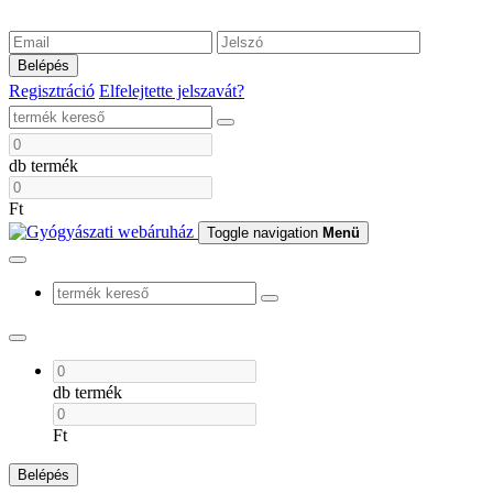
Belépés
Regisztráció
Elfelejtette jelszavát?
db termék
Ft
Toggle navigation
Menü
db termék
Ft
Belépés