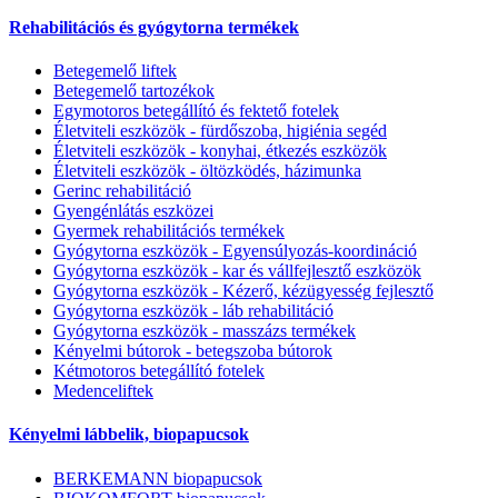
Rehabilitációs és gyógytorna termékek
Betegemelő liftek
Betegemelő tartozékok
Egymotoros betegállító és fektető fotelek
Életviteli eszközök - fürdőszoba, higiénia segéd
Életviteli eszközök - konyhai, étkezés eszközök
Életviteli eszközök - öltözködés, házimunka
Gerinc rehabilitáció
Gyengénlátás eszközei
Gyermek rehabilitációs termékek
Gyógytorna eszközök - Egyensúlyozás-koordináció
Gyógytorna eszközök - kar és vállfejlesztő eszközök
Gyógytorna eszközök - Kézerő, kézügyesség fejlesztő
Gyógytorna eszközök - láb rehabilitáció
Gyógytorna eszközök - masszázs termékek
Kényelmi bútorok - betegszoba bútorok
Kétmotoros betegállító fotelek
Medenceliftek
Kényelmi lábbelik, biopapucsok
BERKEMANN biopapucsok