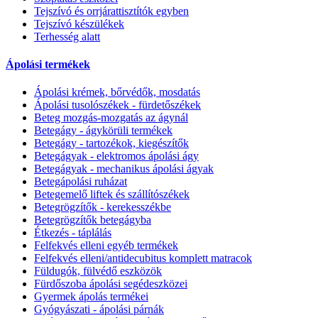
Tejszívó és orrjárattisztítók egyben
Tejszívó készülékek
Terhesség alatt
Ápolási termékek
Ápolási krémek, bőrvédők, mosdatás
Ápolási tusolószékek - fürdetőszékek
Beteg mozgás-mozgatás az ágynál
Betegágy - ágykörüli termékek
Betegágy - tartozékok, kiegészítők
Betegágyak - elektromos ápolási ágy
Betegágyak - mechanikus ápolási ágyak
Betegápolási ruházat
Betegemelő liftek és szállítószékek
Betegrögzítők - kerekesszékbe
Betegrögzítők betegágyba
Étkezés - táplálás
Felfekvés elleni egyéb termékek
Felfekvés elleni/antidecubitus komplett matracok
Füldugók, fülvédő eszközök
Fürdőszoba ápolási segédeszközei
Gyermek ápolás termékei
Gyógyászati - ápolási párnák