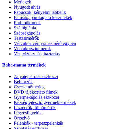
Mérlegek
Nyugodt alvás
Papucsok, kényelmi lábbelik
Párásító, párologtató készülékek
Probiotikumok
Szájhigiénia
Szépségápolás
Testzsírmérők
Vércukor-vérnyomásmérő egyben
Vércukorszintmérők
Víz, víztisztítás, háztartás
Baba-mama termékek
Anyatej tárolás eszközei
Bébiőrzők
Csecsemőmérleg
DVD tájékoztató filmek
Gyermekápolás eszközei
Kézségfejlesztő gyermektermékek
Lázmérők, fülhőmérők
Légzésfigyelők
Orrszívó
Pelenkák - terpeszpelenkák
Szoptatás eszközei