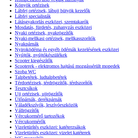
Könyök ortézisek
Lábfej ortézisek, lábujj bütyök kezelők
Lábfej specialisták
Látásgyakorlás eszközei, szemtakarók
Mosdatás, fürdetés, zuhanyzás eszközei
Nyaki ortézisek, nyakrögzítők
Nyaki-mellkasi ortézisek, mellkasszorítók
Nyakpárnák
Nyiroködéma és egyéb ödémák kezelésének eszközei
Nyújtók, nyújtókészülékek
Scooter kiegészítők
Scooterek - elektromos hajtású mozgássérült mopedek
Szoba WC
Talpbetétek, ludtalpbetétek
Térdortézisek, térdrögzítők, térdszorítók
Tesztcsíkok
Ujj ortézisek, ujjrögzítők
Ülőpárnák, derékpárnák
Váladékszívók, leszívóeszközök
Vállrögzítők
Vércukormérő tartozékok
Vércukormérők
Vizeletürítés eszközei: katéterzsákok
Vizeletürítés eszközei: vizelet katéterek