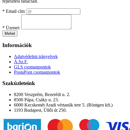
fejlesztési tanácsait.
*
Email cím:
*
Üzenet:
Mehet
Információk
Adatvédelmi irányelvek
Á.Sz.F.
GLS csomagpontok
PostaPont csomagpontok
Szaküzleteink
8200 Veszprém, Bezerédi u. 2.
8500 Pápa, Csáky u. 23.
6000 Kecskemét Aradi vértanúk tere 5. (Röntgen kft.)
1193 Budapest, Üllői út 250.