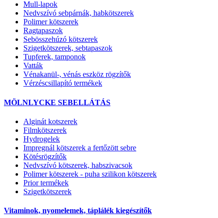
Mull-lapok
Nedvszívó sebpárnák, habkötszerek
Polimer kötszerek
Ragtapaszok
Sebösszehúzó kötszerek
Szigetkötszerek, sebtapaszok
Tupferek, tamponok
Vatták
Vénakanül-, vénás eszköz rögzítők
Vérzéscsillapító termékek
MÖLNLYCKE SEBELLÁTÁS
Alginát kotszerek
Filmkötszerek
Hydrogelek
Impregnál kötszerek a fertőzött sebre
Kötésrögzítők
Nedvszívó kötszerek, habszivacsok
Polimer kötszerek - puha szilikon kötszerek
Prior termékek
Szigetkötszerek
Vitaminok, nyomelemek, táplálék kiegészítők