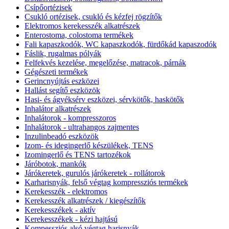
Csípőortézisek
Csukló ortézisek, csukló és kézfej rögzítők
Elektromos kerekesszék alkatrészek
Enterostoma, colostoma termékek
Fali kapaszkodók, WC kapaszkodók, fürdőkád kapaszodók
Fáslik, rugalmas pólyák
Felfekvés kezelése, megelőzése, matracok, párnák
Gégészeti termékek
Gerincnyújtás eszközei
Hallást segítő eszközök
Hasi- és ágyéksérv eszközei, sérvkötők, haskötők
Inhalátor alkatrészek
Inhalátorok - kompresszoros
Inhalátorok - ultrahangos zajmentes
Inzulinbeadó eszközök
Izom- és idegingerlő készülékek, TENS
Izomingerlő és TENS tartozékok
Járóbotok, mankók
Járókeretek, gurulós járókeretek - rollátorok
Karharisnyák, felső végtag kompressziós termékek
Kerekesszék - elektromos
Kerekesszék alkatrészek / kiegészítők
Kerekesszékek - aktív
Kerekesszékek - kézi hajtású
Kompessziós alsó végtag harisnyák