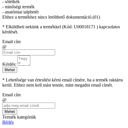
- sötétkék
- minőségi termék
- anatómiai talpbetét
Ehhez a termékhez nincs letölthető dokumentáció.(01)
* Elküldheti nekünk a termékkel (Kód:
U00018171
) kapcsolatos
kérdését.
Email cím
@
Kérdés:
Mehet
* Lehetősége van értesítést kérni email címére, ha a termék raktárra
kerül. Ehhez nem kell mást tennie, mint megadni email címét.
Email cím
@
Mehet
Termék kategóriák
Bérlés