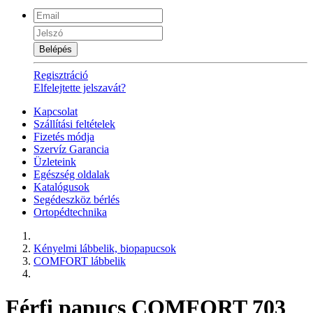
Belépés
Regisztráció
Elfelejtette jelszavát?
Kapcsolat
Szállítási feltételek
Fizetés módja
Szervíz Garancia
Üzleteink
Egészség oldalak
Katalógusok
Segédeszköz bérlés
Ortopédtechnika
Kényelmi lábbelik, biopapucsok
COMFORT lábbelik
Férfi papucs COMFORT 703