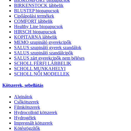
BIOKOMFORT biopapucsok
BIRKENSTOCK lábbelik
BLUSTEP biopapucsok
Cipőápolási termékek
COMFORT lábbelik
Healthy Line biopapucsok
HIRSCH biopapucsok
KOPITARNA lábbelik
MEMO szupináló gyerekcipők
SALUS szupináló gyerek szandálok
SALUS szupináló szandálcipők
SALUS zárt gyerekcipők nem béléses
SCHOLL FÉRFI LÁBBELIK
SCHOLL MUNKAHELYI
SCHOLL NŐI MODELLEK
Kötszerek, sebellátás
Alginátok
Csőkötszerek
Filmkötszerek
Hydrocolloid kötszerek
Hydrogélek
Impregnált kötszerek
Kötésrögzítők