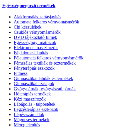
Egészségmegőrző termékek
Alakformálás, tartásjavítás
Automata felkaros vérnyomásmérők
Chi készülékek
Csuklós vérnyomásmérők
DVD tájékoztató filmek
Egészségügyi matracok
Elektromos masszírozók
Fájdalomcsillapítás
Félautomata felkaros vérnyomásmérők
Fémszálas textíliák és reztermékek
Fényterápiás eszközök
Fittness
Gimnasztikai labdák és termékek
Gimnasztikai szalagok
Gyógypárnák, gyógyászati párnák
Hőterápiás termékek
Kézi masszírozók
Lábápolás - talpbetétek
Légzésterápiás eszközök
Lépéssszámlálók
Mágneses termékek
Méregtelenítés