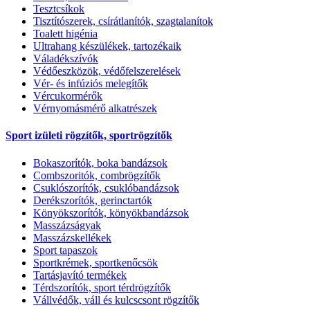
Tesztcsíkok
Tisztítószerek, csírátlanítók, szagtalanítok
Toalett higénia
Ultrahang készülékek, tartozékaik
Váladékszívók
Védőeszközök, védőfelszerelések
Vér- és infúziós melegítők
Vércukormérők
Vérnyomásmérő alkatrészek
Sport izületi rögzítők, sportrögzítők
Bokaszorítók, boka bandázsok
Combszoritók, combrögzítők
Csuklószorítók, csuklóbandázsok
Derékszorítók, gerinctartók
Könyökszorítók, könyökbandázsok
Masszázságyak
Masszázskellékek
Sport tapaszok
Sportkrémek, sportkenőcsök
Tartásjavító termékek
Térdszorítók, sport térdrögzítők
Vállvédők, váll és kulcscsont rögzítők