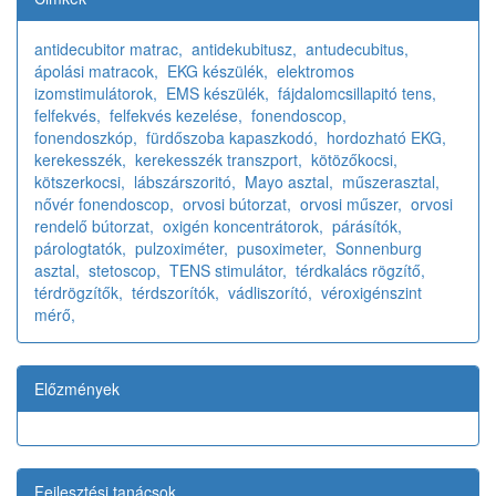
antidecubitor matrac,
antidekubitusz,
antudecubitus,
ápolási matracok,
EKG készülék,
elektromos
izomstimulátorok,
EMS készülék,
fájdalomcsillapitó tens,
felfekvés,
felfekvés kezelése,
fonendoscop,
fonendoszkóp,
fürdőszoba kapaszkodó,
hordozható EKG,
kerekesszék,
kerekesszék transzport,
kötözőkocsi,
kötszerkocsi,
lábszárszoritó,
Mayo asztal,
műszerasztal,
nővér fonendoscop,
orvosi bútorzat,
orvosi műszer,
orvosi
rendelő bútorzat,
oxigén koncentrátorok,
párásítók,
párologtatók,
pulzoximéter,
pusoximeter,
Sonnenburg
asztal,
stetoscop,
TENS stimulátor,
térdkalács rögzítő,
térdrögzítők,
térdszorítók,
vádliszorító,
véroxigénszint
mérő,
Előzmények
Fejlesztési tanácsok