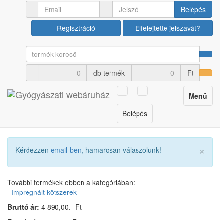
Kötszerek, sebellátás
Impregnált kötszerek
Belépés
Regisztráció
Elfelejtette jelszavát?
Resposorb Silicone
20x25cm
db termék
Ft
Cikkszám: U00033748
Toggle
Menü
navigation
Belépés
×
Kérdezzen
email-ben
, hamarosan válaszolunk!
További termékek ebben a kategóriában:
Impregnált kötszerek
Bruttó ár:
4 890,00.- Ft