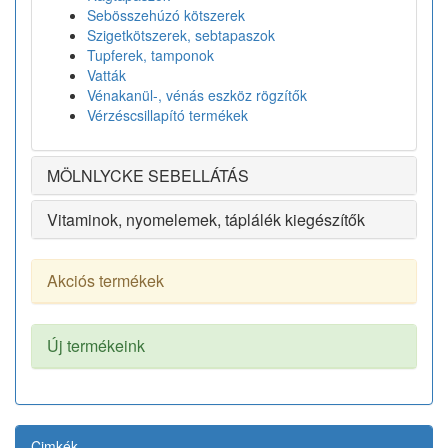
Sebösszehúzó kötszerek
Szigetkötszerek, sebtapaszok
Tupferek, tamponok
Vatták
Vénakanül-, vénás eszköz rögzítők
Vérzéscsillapító termékek
MÖLNLYCKE SEBELLÁTÁS
Vitaminok, nyomelemek, táplálék kiegészítők
Akciós termékek
Új termékeink
Cimkék