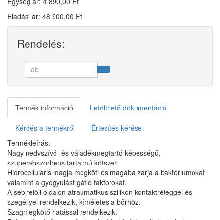
Egység ár: 4 890,00 Ft
Eladási ár: 48 900,00 Ft
Rendelés:
Termék információ
Letölthető dokumentáció
Kérdés a termékről
Értesítés kérése
Termékleírás:
Nagy nedvszívó- és váladékmegtartó képességű,
szuperabszorbens tartalmú kötszer.
Hidrocelluláris magja megköti és magába zárja a baktériumokat
valamint a gyógyulást gátló faktorokat.
A seb felőli oldalon atraumatikus szilikon kontaktréteggel és
szegéllyel rendelkezik, kíméletes a bőrhöz.
Szagmegkötő hatással rendelkezik.