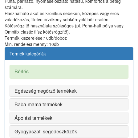
Puha, párnázó, nyomáseloszlató hatású, komfortos a beteg
számára.
Használható akut és krónikus sebeken, közepes vagy erős
váladékozás, illetve érzékeny sebkörnyéki bőr esetén.
Kötésrögzítő használata szükséges (pl. Peha-haft pólya vagy
Omnifix elastic flísz kötésrögzítő).
Termék kiszerelése:10db/doboz
Min. rendelési menny: 10db
Termék kategóriák
Bérlés
Egészségmegőrző termékek
Baba-mama termékek
Ápolási termékek
Gyógyászati segédeszközök