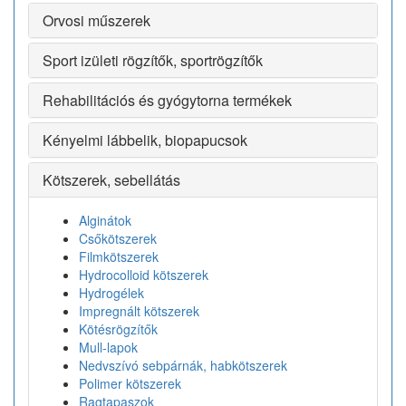
Orvosi műszerek
Sport izületi rögzítők, sportrögzítők
Rehabilitációs és gyógytorna termékek
Kényelmi lábbelik, biopapucsok
Kötszerek, sebellátás
Alginátok
Csőkötszerek
Filmkötszerek
Hydrocolloid kötszerek
Hydrogélek
Impregnált kötszerek
Kötésrögzítők
Mull-lapok
Nedvszívó sebpárnák, habkötszerek
Polimer kötszerek
Ragtapaszok