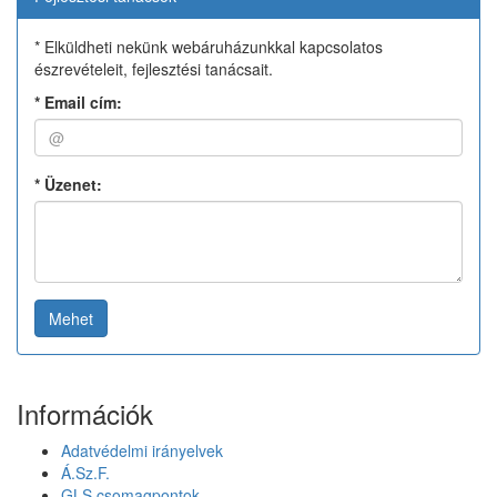
* Elküldheti nekünk webáruházunkkal kapcsolatos
észrevételeit, fejlesztési tanácsait.
*
Email cím:
*
Üzenet:
Mehet
Információk
Adatvédelmi irányelvek
Á.Sz.F.
GLS csomagpontok