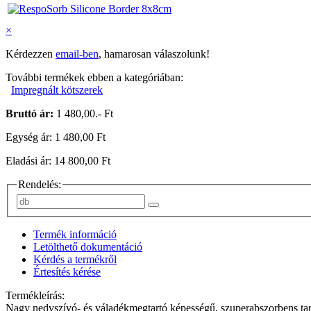
×
Kérdezzen
email-ben
, hamarosan válaszolunk!
További termékek ebben a kategóriában:
Impregnált kötszerek
Bruttó ár:
1 480,00.- Ft
Egység ár: 1 480,00 Ft
Eladási ár: 14 800,00 Ft
Rendelés:
Termék információ
Letölthető dokumentáció
Kérdés a termékről
Értesítés kérése
Termékleírás:
Nagy nedvszívó- és váladékmegtartó képességű, szuperabszorbens tar