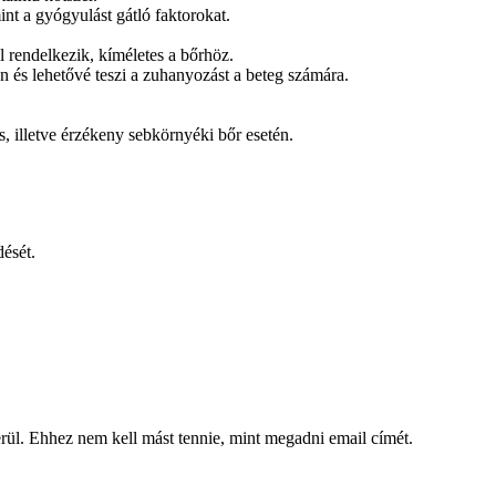
nt a gyógyulást gátló faktorokat.
el rendelkezik, kíméletes a bőrhöz.
 és lehetővé teszi a zuhanyozást a beteg számára.
 illetve érzékeny sebkörnyéki bőr esetén.
dését.
kerül. Ehhez nem kell mást tennie, mint megadni email címét.