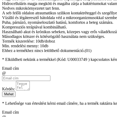
Hidrocelluláris magja megköti és magába zárja a baktériumokat valami
Nedves mikrokörnyezetet tart fenn.
A seb felőli oldalon atraumatikus szilikon kontaktréteggel és szegélly
Vízálló és légáteresztő hátoldala véd a mikroorganizmusokkal szemben
Puha, párnázó, nyomáseloszlató hatású, komfortos a beteg számára.
Kompressziós terápiával kombinálható.
Használható akut és krónikus sebeken, közepes vagy erős váladékozás,
Másodlagos kötszer és kötésrögzítő használata nem szükséges.
Termék kiszerelése: 10db/doboz
Min. rendelési menny: 10db
Ehhez a termékhez nincs letölthető dokumentáció.(01)
* Elküldheti nekünk a termékkel (Kód:
U00033749
) kapcsolatos kér
Email cím
@
Kérdés:
Mehet
* Lehetősége van értesítést kérni email címére, ha a termék raktárra 
Email cím
@