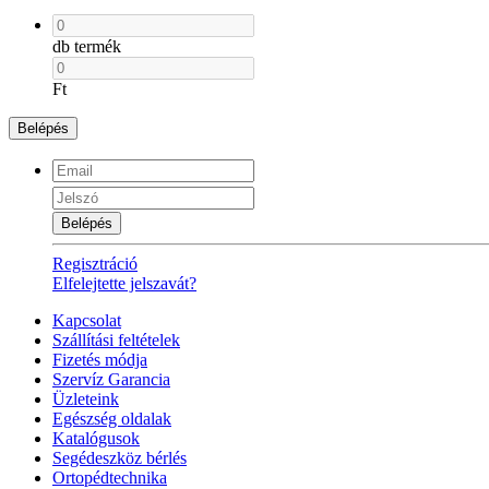
db termék
Ft
Belépés
Belépés
Regisztráció
Elfelejtette jelszavát?
Kapcsolat
Szállítási feltételek
Fizetés módja
Szervíz Garancia
Üzleteink
Egészség oldalak
Katalógusok
Segédeszköz bérlés
Ortopédtechnika