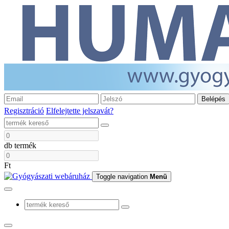
Belépés
Regisztráció
Elfelejtette jelszavát?
db termék
Ft
Toggle navigation
Menü